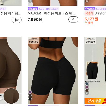
9
30
ive
#사이클링 시크
#사이클
 쇼츠, 복부 보정 피치 힙 리프팅 슬림 스트레치 요가 운동 쇼츠
MASKERT 여성용 피트니스 반바지, 요가 팬츠, 러닝 스포츠 팬츠, 고탄력 스포츠 반바지, 스판덱스 반바지
Slayform Slayform 여성용 핑크 스포츠
-35%
5,177원
7,990원
추정된
10