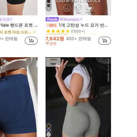
12
링 시크
Hearuisavy
여성 액티브 바텀
#4 TOP 3위
e 핸드폰 포켓 신축성 있는 반바지 솔리드
1개 고탄성 누드 요가 반바지/사이클링 반바지, 러닝, 피트니스, 사이클링 및 기타 스포츠에 적합, 여성용 흡습성 통기성 타이트 반바지 블랙, 애슬레저
-36%
(1000+)
에서 포켓 여성 스포츠 반바지
여성 액티브 바텀
여성 액티브 바텀
#4 TOP 3위
#4 TOP 3위
(1000+)
(1000+)
7,642원
0+ 판매됨
400+ 판매됨
여성 액티브 바텀
#4 TOP 3위
추정된
(1000+)