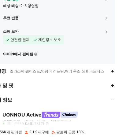
예상 배송:
2-5 영업일
무료 반품
쇼핑 보안
안전한 결제
개인정보 보호
SHEIN에서 판매됨
설명
엘라스틱 웨이스트,엉덩이 리프팅,허리 축소,짐 & 피트니스
4.82
344
7.6K
 및 핏
4.82
344
7.6K
 정보
4.82
344
7.6K
UONNOU Active
4.82
344
7.6K
등급
아이템
팔로워
t***9
다음
7시간 전
4.82
344
7.6K
56K개 판매됨
2.1K 재구매
팔로워 급증 18%