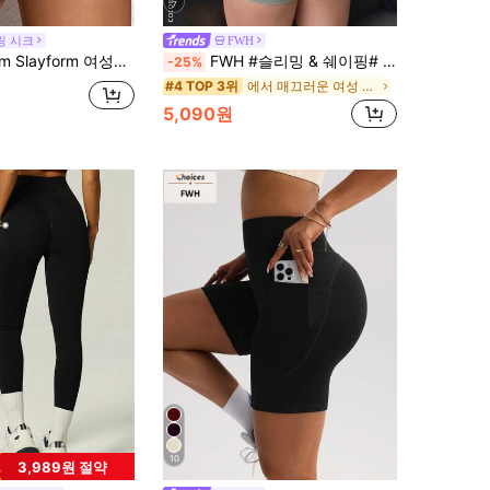
7
링 시크
FWH
 반바지, 하이웨스트, 이음새 없는 요가 피트니스 숏팬츠, 여성용 땀 흡수 반바지, 짐 반바지, 바이커 반바지
FWH #슬리밍 & 쉐이핑# 여성용 심리스 운동 반바지, 탄력 있는 허리밴드, 3D 주름 디자인, 편안한 탄력 허리, 엉덩이 리프팅 주름 효과, 엉덩이 라인 강화, 제한 없는 움직임, 일상 캐주얼, 스포츠, 피트니스, 러닝, 캐주얼 엉덩이 리프팅 운동 반바지에 적합
-25%
에서 매끄러운 여성 스포츠 반바지
#4 TOP 3위
5,090원
10
3,989원 절약