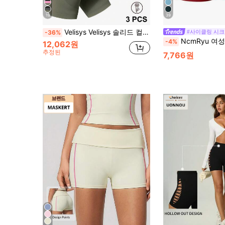
19
39
Velisys Velisys 솔리드 컬러 하이웨스트 seamless 스트레치 스포츠 반바지 워크아웃 숏
#사이클링 시크
-36%
NcmRyu 여성용 심리스 엉덩이 리
-4%
12,062원
추정된
7,766원