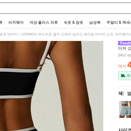
 and down arrow keys to navigate search 최근 검색어 and 검색 후 발견. Press Enter 
류
비치웨어
여성 플러스 의류
속옷 & 잠옷
남성복
주얼리 & 액
포츠 반바지
UONNOU 부드러운 골지 소재의 심리스 쉐이핑 바이커 쇼츠, 하이웨이
/
이커 쇼
트레치
SKU: s
에서
PR
무
색:
사이