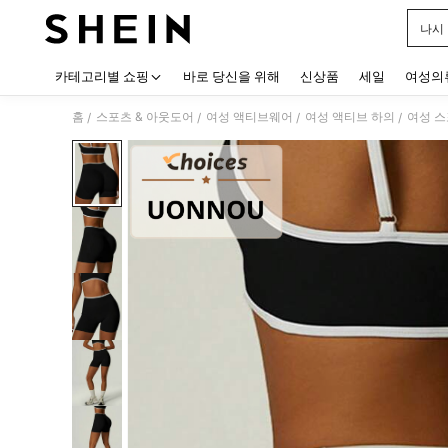
나시
Use up
카테고리별 쇼핑
바로 당신을 위해
신상품
세일
여성의
홈
스포츠 & 아웃도어
여성 액티브웨어
여성 액티브 하의
여성 스
/
/
/
/