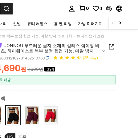
0
0
to select.
세서리
신발
뷰티 & 헬스
홈 앤 리빙
가방 & 러기지
스포츠 & 아웃
스트 복부 보정 힙업 기능, 마찰 방지 스트레치 피트니스 요가 쇼츠
UONNOU 부드러운 골지 소재의 심리스 쉐이핑 바
츠, 하이웨이스트 복부 보정 힙업 기능, 마찰 방지 스
 피트니스 요가 쇼츠
t260312182731452510760
(25 리뷰)
4,690
원
7,690원
-39%
ICE AND AVAILABILITY
료 배송
블랙
즈
US
표준