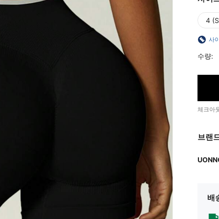
4 (S
사이
수량:
체크아웃
브랜드
UONN
배