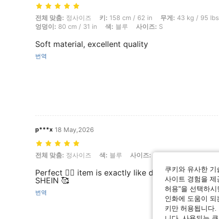
전체 맞춤: 정사이즈, 키: 158 cm / 62 in, 무게: 43 kg / 95 lbs, 흉상: 81 cm
전체 맞춤:
정사이즈
키:
158 cm / 62 in
무게:
43 kg / 95 lbs
엉덩이:
80 cm / 31 in
색:
블루
사이즈:
S
Soft material, excellent quality
번역
p***x
18 May,2026
전체 맞춤: 정사이즈, 색: 블루, 사이즈: S
전체 맞춤:
정사이즈
색:
블루
사이즈:
S
쿠키와 유사한 기
Perfect 👌🏽 item is exactly like described and im
사이트 경험을 제공
SHEIN 🥰
허용"을 선택하시면
번역
인화에 도움이 되
키만 허용됩니다.
니다. 사용되는 