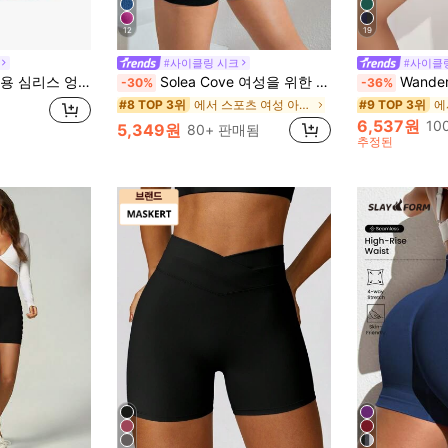
12
19
#사이클링 시크
#사이클
프팅 쉐이핑 짐 스포츠 반바지 여름
Solea Cove 여성을 위한 하이 웨이스트 슬림 심리스 스포츠 쇼츠 - 러닝 사이클링 요가 피클볼 운동 데일리 웨어를 위한 배 컨트롤 소프트 엉덩이 리프팅 쇼츠, 블랙
WanderVal
-30%
-36%
에서 스포츠 여성 아웃도어 상의&여성 아웃도어 바텀&여성 아웃도어 세트&여성 아웃도어 바디
#8 TOP 3위
#9 TOP 3위
6,537원
10
5,349원
80+ 판매됨
추정된