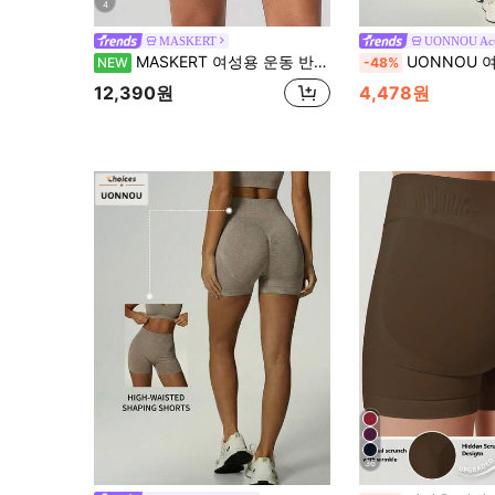
4
MASKERT
UONNOU Act
MASKERT 여성용 운동 반바지 요가, 필라테스, 피트니스 트레이닝, 러닝, 하이킹, 캠핑, 여행, 휴가 & 야외 스포츠용
UONNOU 여성용 하이웨스트 홀로우 컷아웃 사이드 리브드 바이커
NEW
-48%
12,390원
4,478원
36