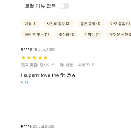
로컬 리뷰 없음
예쁨 (1)
사진과 동일 (3)
좋은 품질 (1)
아주 좋음 (1)
몸에 딱 맞는 (1)
좋아함 (1)
신축성 (1)
두꺼운 원단 (2
6***6
19 Jun,2026
전체 맞춤: 정사이즈, 색: 퍼플, 사이즈: S
전체 맞춤:
정사이즈
색:
퍼플
사이즈:
S
I superrr love the fit 😍🔥
번역
R***a
25 Jul,2026