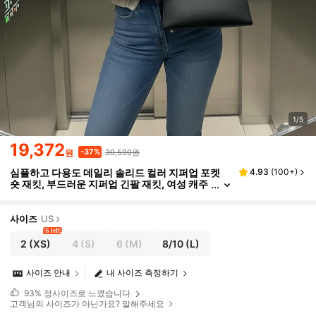
1/5
19,372
30,590원
-37%
원
심플하고 다용도 데일리 솔리드 컬러 지퍼업 포켓
4.93
(
100+
)
숏 재킷, 부드러운 지퍼업 긴팔 재킷, 여성 캐주
얼 풀 지퍼 긴팔 아우터웨어, 가을/겨울 봄
사이즈
US
6 left
2
(XS)
4
(S)
6
(M)
8/10
(L)
사이즈 안내
내 사이즈 측정하기
93%
정사이즈로 느꼈습니다
고객님의 사이즈가 아닌가요? 말해주세요