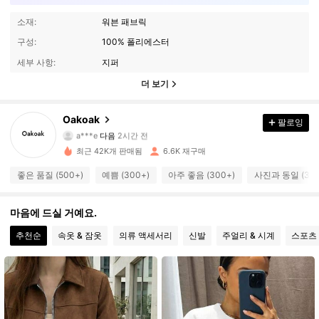
소재:
워븐 패브릭
구성:
100% 폴리에스터
세부 사항:
지퍼
더 보기
5.8K 팔로워
4.83
Oakoak
팔로잉
a***e
다음
2시간 전
a***4
가 탐색 중입니다
최근 42K개 판매됨
6.6K 재구매
5.8K 팔로워
4.83
좋은 품질 (500+)
예쁨 (300+)
아주 좋음 (300+)
사진과 동일 (300
5.8K 팔로워
4.83
마음에 드실 거예요.
추천순
속옷 & 잠옷
의류 액세서리
신발
주얼리 & 시계
스포츠
5.8K 팔로워
4.83
5.8K 팔로워
4.83