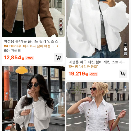
5.8K 팔로워
4.83
5.8K 팔로워
4.83
17
#4 TOP 3위
마리화나 담배 여성 재킷
400+ 명 "좋은 원단 소재"
여성용 봄/가을 솔리드 컬러 인조 스웨
5.8K 팔로워
4.83
이드 라펠 지퍼업 재킷, 긴팔 캐주얼
#4 TOP 3위
#4 TOP 3위
마리화나 담배 여성 재킷
마리화나 담배 여성 재킷
대학 공항 스타일 아우터웨어 브라운,
50+ 판매됨
400+ 명 "좋은 원단 소재"
400+ 명 "좋은 원단 소재"
노력 없는 스타일 가을
#4 TOP 3위
마리화나 담배 여성 재킷
12,854
원
-29%
5.8K 팔로워
4.83
400+ 명 "좋은 원단 소재"
여성용 야구 재킷 봄버 재킷 스트리트
스타일 라운드 넥 드롭 숄더 랜턴 소매
10+ 명 "사진과 동일"
지퍼 업 아우터웨어, 가을/겨울 화이트
19,219
봄
원
-32%
5.8K 팔로워
4.83
5.8K 팔로워
4.83