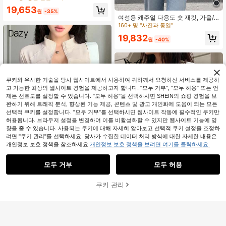
을/겨울용 다용도 미니멀리스트 디자
160+ 명 "사진과 동일"
19,653
인
원
-35%
높은 재방문 고객
여성용 캐주얼 다용도 숏 재킷, 가을/
겨울 화이트 가을
160+ 명 "사진과 동일"
160+ 명 "사진과 동일"
높은 재방문 고객
높은 재방문 고객
19,832
원
-40%
160+ 명 "사진과 동일"
높은 재방문 고객
쿠키와 유사한 기술을 당사 웹사이트에서 사용하여 귀하께서 요청하신 서비스를 제공하
고 가능한 최상의 웹사이트 경험을 제공하고자 합니다. "모두 거부", "모두 허용" 또는 언
제든 선호도를 설정할 수 있습니다. "모두 허용"을 선택하시면 SHEIN의 쇼핑 경험을 보
완하기 위해 트래픽 분석, 향상된 기능 제공, 콘텐츠 및 광고 개인화에 도움이 되는 모든
선택적 쿠키를 설정합니다. "모두 거부"를 선택하시면 웹사이트 작동에 필수적인 쿠키만
허용됩니다. 브라우저 설정을 변경하여 이를 비활성화할 수 있지만 웹사이트 기능에 영
향을 줄 수 있습니다. 사용되는 쿠키에 대해 자세히 알아보고 선택적 쿠키 설정을 조정하
려면 "쿠키 관리"를 선택하세요. 당사가 수집한 데이터 처리 방식에 대한 자세한 내용은
개인정보 보호 정책을 참조하세요.
개인정보 보호 정책을 보려면 여기를 클릭하세요.
모두 거부
모두 허용
Dazy SPICE
#8 TOP 3위
마리화나 담배 여성 재킷
쿠키 관리
170+ 명 "좋은 품질"
장바구니 담기
DAZY 여성용 스탠드 칼라 지퍼업 슬
37% 할인!
5
림핏 캐주얼 스트리트 웨어 재킷 가을,
#8 TOP 3위
#8 TOP 3위
마리화나 담배 여성 재킷
마리화나 담배 여성 재킷
겨울
170+ 명 "좋은 품질"
170+ 명 "좋은 품질"
#아늑한 모드
9,172
원
-37%
추정된
#8 TOP 3위
마리화나 담배 여성 재킷
Apperloth A 오버사이즈 90년대 스트
리트웨어 플랩 포켓 버튼 야구 칼라 루
170+ 명 "좋은 품질"
440+ 명 "무향"
높은 재방문 고객