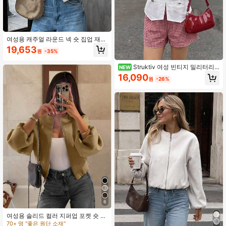
여성용 캐주얼 라운드 넥 숏 집업 재킷
포켓 포함, 가을용 긴팔 봄버 재킷
19,653
원
-35%
Struktiv 여성 빈티지 밀리터리
NEW
스타일 더블 로우 메탈 버튼 셔츠 라펠
16,090
원
-26%
반팔 슬림핏 언밸런스
6
여성용 솔리드 컬러 지퍼업 포켓 숏 재
킷, 캐주얼 긴팔 소프트 봄버 재킷, 가
70+ 명 "좋은 원단 소재"