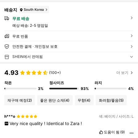
배송지
South Korea
무료 배송
예상 배송:
2-5 영업일
무료 반품
안전한 결제 · 개인정보 보호
SHEIN에서 판매됨
4.93
(100+)
더 보기
작은
정사이즈
라지
3%
93%
4%
재구매 예정
(2)
좋은 원단 소재
(4)
무향
(4)
화려함/좋음
(5)
h***o
색: 베이지 / 사이즈: L
Very
nice
quality
!
Identical
to
Zara
!
도움이 됨
(9)