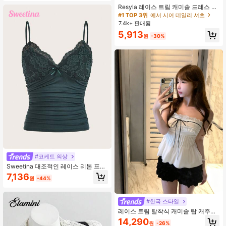
Resyla 레이스 트림 캐미솔 드레스 커
버 업, 여성용 긴소매 니트 시어 커버
#1 TOP 3위
에서 시어 데일리 셔츠
업 탑, 여름
7.4k+ 판매됨
5,913
원
-30%
#코케트 의상
Sweetina 대조적인 레이스 리본 프론
트 Y2K 캐미솔 탑
7,136
원
-44%
#한국 스타일
레이스 트림 탈착식 캐미솔 탑 캐주얼
화이트 여름
14,290
원
-26%