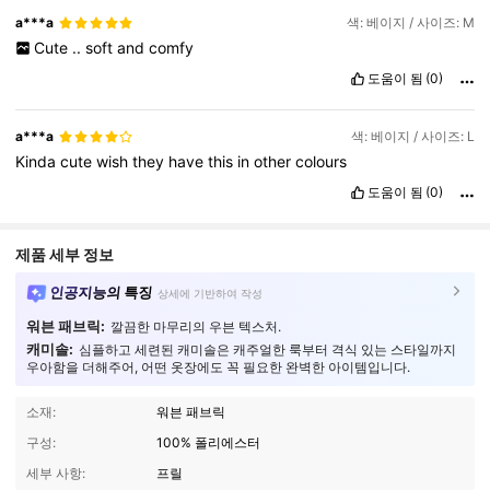
a***a
색: 베이지 / 사이즈: M
Cute
..
soft
and
comfy
도움이 됨
(0)
a***a
색: 베이지 / 사이즈: L
Kinda
cute
wish
they
have
this
in
other
colours
도움이 됨
(0)
제품 세부 정보
인공지능의 특징
상세에 기반하여 작성
워븐 패브릭:
깔끔한 마무리의 우븐 텍스처.
캐미솔:
심플하고 세련된 캐미솔은 캐주얼한 룩부터 격식 있는 스타일까지
우아함을 더해주어, 어떤 옷장에도 꼭 필요한 완벽한 아이템입니다.
소재:
워븐 패브릭
구성:
100% 폴리에스터
세부 사항:
프릴