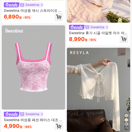
Sweetina
Sweetina 여성용 섹시 스트라이프 레
이스 패치워크 슬릿 헴 언더와이어 캐
6,890
원
-51%
미솔
Sweetina
Sweetina 휴가 시골 아일렛 자수 여성
용 탱크탑
8,990
원
-51%
Sweetina
Sweetina 여성용 패션 레이스 대조 색
상 캐미솔 탑
4,990
원
-54%
15