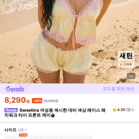
1/5
8,290
16,390원
-49%
원
Sweetina 여성용 섹시한 대비 색상 레이스 패
4.50
(
2
)
치워크 타이 프론트 캐미솔
사이즈
US
9 left