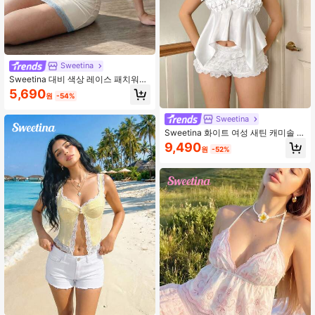
Sweetina
Sweetina 대비 색상 레이스 패치워크
깊은 V넥 홀터 넥 타이 스트랩 여성 탱
5,690
원
-54%
크 탑
Sweetina
Sweetina 화이트 여성 새틴 캐미솔 탑
보우 장식, 미니멀리스트 패션 캐주얼
9,490
원
-52%
일상복 발렌타인 봄