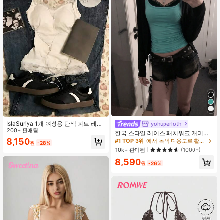
IslaSuriya 1개 여성용 단색 피트 레이
yohuperloth
스 패치워크 캐미솔
200+ 판매됨
한국 스타일 레이스 패치워크 캐미솔
탱크 탑, Y2K 에스테틱, 스트리트웨어
8,150
#1 TOP 3위
에서 녹색 다용도로 활용 가능한 데일리 탑
원
-28%
캐주얼 여름
10k+ 판매됨
(1000+)
8,590
원
-26%