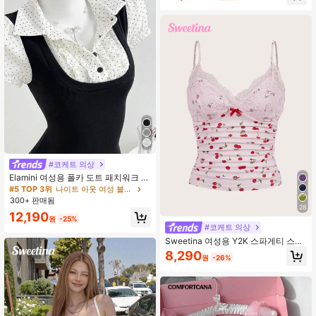
#코케트 의상
Elamini 여성용 폴카 도트 패치워크 레
이스 트림 대비 컬러 허리 반팔 탑 여
#5 TOP 3위
나이트 아웃 여성 블라우스
름
300+ 판매됨
28
12,190
원
-25%
#코케트 의상
Sweetina 여성용 Y2K 스파게티 스트
랩 백리스 체리 프린트 레이스 디자인
8,290
원
-26%
캐미솔, 섹시하고 패셔너블한 피팅 탑