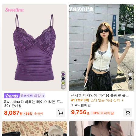
489K 팔로워
4.91
489K 팔로워
4.91
489K 팔로워
4.91
489K 팔로워
4.91
28
5
섹시한 디자인의 여성용 슬림핏 플래
#코케트 의상
터링 스트라이프 패치워크 크롭 2-in-
#1 TOP 3위
소매 없는 여성 상의
Sweetina 대비되는 레이스 리본 프론
1 캐미솔 탱크탑 여름 의류, 에스테틱
1.6k+ 판매됨
트 Y2K 캐미솔 탑
80+ 판매됨
화이트
9,756
8,067
원
-31%
마지막 날
원
-36%
추정된