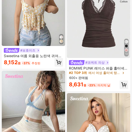
#보호이즈
12
Sweetina 여름 외출용 노란색 귀여운
베이비돌 여성 비치 휴가 하와이안 플
8,152
#코케트 의상
원
-37%
추정된
로럴 프린트 메쉬 탱크톱, 여름에 스타
ROMWE PUNK 레이스 퍼즐 홀터넥
일리시
톱
#2 TOP 3위
에서 여성 홀터넥 탱크탑
600+ 판매됨
8,631
원
-23%
마지막 날