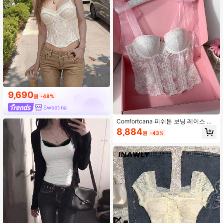
9,690
원
-48%
Sweetina
Comfortcana 피쉬본 보닝 레이스 캐
미솔
8,884
원
-43%