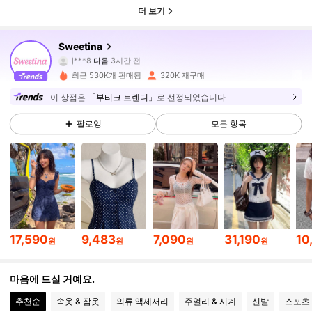
더 보기
489K 팔로워
4.91
Sweetina
j***8
다음
3시간 전
m***1
가 탐색 중입니다
489K 팔로워
4.91
최근 530K개 판매됨
320K 재구매
이 상점은
「부티크 트렌디」
로 선정되었습니다
489K 팔로워
4.91
팔로잉
모든 항목
489K 팔로워
4.91
489K 팔로워
4.91
17,590
9,483
7,090
31,190
10
원
원
원
원
489K 팔로워
4.91
마음에 드실 거예요.
추천순
속옷 & 잠옷
의류 액세서리
주얼리 & 시계
신발
스포츠
489K 팔로워
4.91