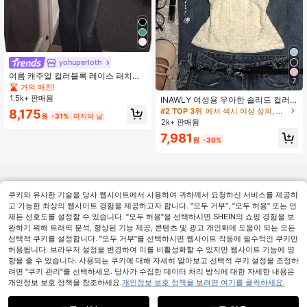
yohuperloth
여름 캐주얼 컬러블록 레이스 패치워
7
크 2 In 1 캐미솔 화이트
거의 매진!
1.5k+ 판매됨
INAWLY 여성용 우아한 솔리드 컬러
레이스 탑 리본 장식, 여름
#2 TOP 3위
에서 섹시 여성 상의, 블라우스 & 티
8,175
원
-31%
마지막 날
2k+ 판매됨
7,981
원
-30%
쿠키와 유사한 기술을 당사 웹사이트에서 사용하여 귀하께서 요청하신 서비스를 제공하
고 가능한 최상의 웹사이트 경험을 제공하고자 합니다. "모두 거부", "모두 허용" 또는 언
제든 선호도를 설정할 수 있습니다. "모두 허용"을 선택하시면 SHEIN의 쇼핑 경험을 보
완하기 위해 트래픽 분석, 향상된 기능 제공, 콘텐츠 및 광고 개인화에 도움이 되는 모든
선택적 쿠키를 설정합니다. "모두 거부"를 선택하시면 웹사이트 작동에 필수적인 쿠키만
허용됩니다. 브라우저 설정을 변경하여 이를 비활성화할 수 있지만 웹사이트 기능에 영
향을 줄 수 있습니다. 사용되는 쿠키에 대해 자세히 알아보고 선택적 쿠키 설정을 조정하
려면 "쿠키 관리"를 선택하세요. 당사가 수집한 데이터 처리 방식에 대한 자세한 내용은
개인정보 보호 정책을 참조하세요.
개인정보 보호 정책을 보려면 여기를 클릭하세요.