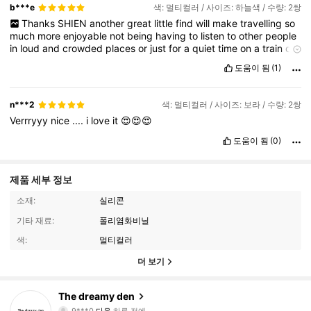
b***e
색: 멀티컬러 / 사이즈: 하늘색 / 수량: 2쌍
Thanks
SHIEN
another
great
little
find
will
make
travelling
so
much
more
enjoyable
not
being
having
to
listen
to
other
people
in
loud
and
crowded
places
or
just
for
a
quiet
time
on
a
train
or
a
plane
.
The
great
little
car
case
is
also
a
good
little
.
도움이 됨
(1)
n***2
색: 멀티컬러 / 사이즈: 보라 / 수량: 2쌍
Verrryyy
nice
....
i
love
it
😍😍😍
도움이 됨
(0)
제품 세부 정보
소재:
실리콘
기타 재료:
폴리염화비닐
색:
멀티컬러
더 보기
437 팔로워
4.86
The dreamy den
9***0
다음
하루 전에