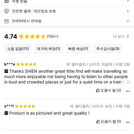
무료 반품
안전한 결제 · 개인정보 보호
SHEIN에서 판매됨
4.74
(100+)
더 보기
소음 없음
(11)
재구매 예정
(1)
빠른 배송
(1)
추수감사절
(3)
b***e
색: 멀티컬러 / 사이즈: 적갈색 / 수량: 2쌍
Thanks
SHIEN
another
great
little
find
will
make
travelling
so
much
more
enjoyable
not
being
having
to
listen
to
other
people
in
loud
and
crowded
places
or
just
for
a
quiet
time
on
a
train
or
a
plane
.
The
great
little
car
case
is
also
a
good
little
.
도움이 됨
(3)
s***l
색: 멀티컬러 / 사이즈: 보라 / 수량: 2쌍
Product
is
as
pictured
and
great
quality
!
도움이 됨
(2)