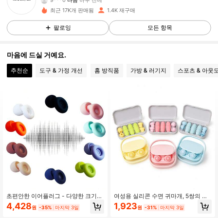
437 팔로워
4.86
최근 17K개 판매됨
1.4K 재구매
팔로잉
모든 항목
437 팔로워
4.86
437 팔로워
4.86
마음에 드실 거예요.
추천순
도구 & 가정 개선
홈 방직품
가방 & 러기지
스포츠 & 아웃
437 팔로워
4.86
437 팔로워
4.86
437 팔로워
4.86
437 팔로워
4.86
437 팔로워
4.86
초편안한 이어플러그 - 다양한 크기의
여성용 실리콘 수면 귀마개, 5쌍의 귀
437 팔로워
4.86
교체 가능한 이어팁 3쌍, 수면, 여행에
마개 커버 포함, 2층 부드러운 디자인
4,428
1,923
원
-35%
마지막 3일
원
-31%
마지막 3일
이상적, 소음을 효과적으로 차단
으로 작은 귓구멍에 적합, 밝고 패셔너
블한 재사용 및 세척 가능, 옆으로 누