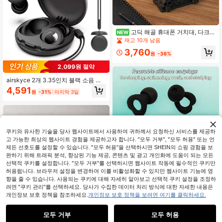
고딕 해골 휴대폰 거치대, 다크
NEW
스타일 데스크탑 장식, 창의적인 스마
재고 10개 남음
트폰 홀더, 가정 또는 사무실에 적합
3,760
원
-36%
2,099원 절약
airskyce 2개 3.35인치 블랙 소음 방
지 귀마개, 부드러운 재사용 가능한 실
4,591
원
-31%
마지막 3일
리콘 귀마개, NRR 30dB 소음 감소, 휴
대용 케이스 포함, 소음에 민감한 사람
들에게 적합, 음악 콘서트, 여행, 집중,
작업 등에 적합합니다. 어버이날 꽃,
엄마를 위한 맞춤 선물, 막바지 선물,
어버이날 공예, 어버이날 선물, 엄마를
쿠키와 유사한 기술을 당사 웹사이트에서 사용하여 귀하께서 요청하신 서비스를 제공하
위한 수제 카드, 어버이날 50달러 미
고 가능한 최상의 웹사이트 경험을 제공하고자 합니다. "모두 거부", "모두 허용" 또는 언
만의 최고의 선물
제든 선호도를 설정할 수 있습니다. "모두 허용"을 선택하시면 SHEIN의 쇼핑 경험을 보
완하기 위해 트래픽 분석, 향상된 기능 제공, 콘텐츠 및 광고 개인화에 도움이 되는 모든
선택적 쿠키를 설정합니다. "모두 거부"를 선택하시면 웹사이트 작동에 필수적인 쿠키만
허용됩니다. 브라우저 설정을 변경하여 이를 비활성화할 수 있지만 웹사이트 기능에 영
향을 줄 수 있습니다. 사용되는 쿠키에 대해 자세히 알아보고 선택적 쿠키 설정을 조정하
수면용 귀마개, 수영용 귀마개, 수영,
수면, 코골이, 공부, 야외 여행에 적합,
려면 "쿠키 관리"를 선택하세요. 당사가 수집한 데이터 처리 방식에 대한 자세한 내용은
2,015
원
-30%
마지막 3일
내구성 있고 편안한, 재사용 가능한 부
개인정보 보호 정책을 참조하세요.
개인정보 보호 정책을 보려면 여기를 클릭하세요.
드러운 실리콘 귀마개
모두 거부
모두 허용
120개/60개/24개 메모리폼 귀마개,