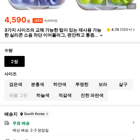
1/21
4,590
6,090원
-25%
원
3가지 사이즈의 교체 가능한 팁이 있는 재사용 가능
4.74
(
100+
)
한 실리콘 소음 차단 이어플러그, 편안하고 통증
없는 세탁 가능한 수면용 소음 차단 이어플러그,
화이트 프리미엄 보관 케이스
수량
2쌍
사이즈
검은색
분홍색
하얀색
투명한
보라
살구
애플 그린
하늘색
적갈색
진한 파란색
배송지
South Korea
무료 배송
예상 배송:
2-5 영업일