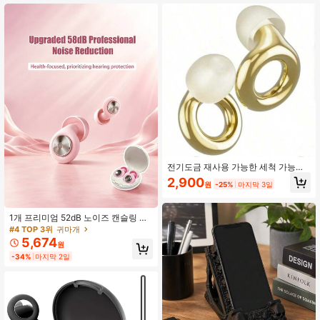
워 자기에 적합, 휴가, 업무, 여행, 기숙
437 팔로워
4.86
사 낮잠, 학습 필수품, 친구, 청소년, 교
사를 위한 선물, 개학 필수품
전기도금 재사용 가능한 세척 가능한
실리콘 소음 차단 귀마개, 부드럽고 편
2,900
원
-25%
마지막 3일
안한 수면 귀마개, 3가지 사이즈의 교
체 가능한 이어팁 포함, 고충실도 청력
보호, 콘서트, 음악 축제, 업무, 학습,
여행 및 소음에 민감한 사람에게 적합,
1개 프리미엄 52dB 노이즈 캔슬링 이
Soundpro
어플러그, 부드러운 재사용 가능한 인
#4 TOP 3위
귀마개
체공학적 실리콘 이어플러그, 옆으로
5,674
원
누워 자기에 적합, 휴대용 보관함 포
-34%
마지막 2일
함, S/M/L 사이즈 선택 가능, 수면, 공
부, 여행 및 소음에 민감한 사람에게
적합, 5가지 색상 선택 가능