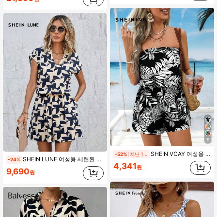
5
SHEIN VCAY 여성용 웨이브 프린트 반시어서 롬퍼, 미니멀리스트 & 패셔너블한 점프슈트 여름에 적합
-52%
지난 10 시간
SHEIN LUNE 여성용 세련된 노치 브이넥 프린트 루즈핏 점프수트, 캐주얼
-24%
4,341
원
9,690
원