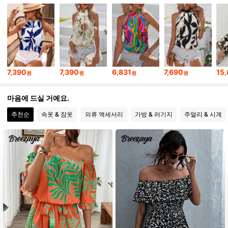
619K 팔로워
4.86
619K 팔로워
4.86
7,390
7,390
6,831
7,690
15,
원
원
원
원
619K 팔로워
4.86
마음에 드실 거예요.
619K 팔로워
4.86
추천순
속옷 & 잠옷
의류 액세서리
가방 & 러기지
주얼리 & 시계
619K 팔로워
4.86