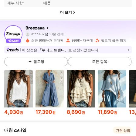
세부 사항:
매듭
더 보기
619K 팔로워
4.86
Breezaya
a***4
다음
10분 전에
G***R
가 탐색 중입니다
최근 999K+개 판매됨
999K+ 재구매
팔로워 급증 18%
619K 팔로워
4.86
이 상점은
「부티크 트렌디」
로 선정되었습니다
619K 팔로워
4.86
팔로잉
모든 항목
619K 팔로워
4.86
619K 팔로워
4.86
4,930
17,390
8,690
11,890
13
원
원
원
원
619K 팔로워
4.86
매칭 스타일
관련 상품