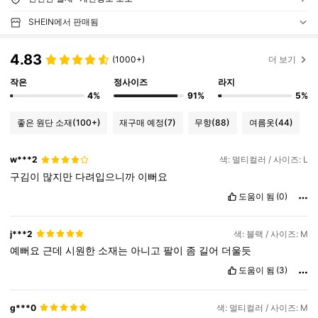
SHEIN에서 판매됨
4.83
(1000+)
더 보기
작은
정사이즈
라지
4%
91%
5%
좋은 원단 소재
(100+)
재구매 예정
(7)
무향
(88)
여름옷
(44)
w***2
색: 멀티컬러 / 사이즈: L
구김이
많지만
다려입으니까
이뻐요
도움이 됨
(0)
j***2
색: 블랙 / 사이즈: M
예뻐요
근데
시원한
소재는
아니고
팔이
좀
길어
더울듯
도움이 됨
(3)
g***0
색: 멀티컬러 / 사이즈: M