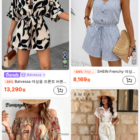
11
24
SHEIN Frenchy 여성용 허리 밴딩 숏 롬퍼, 캐주얼 미니멀리스트 레트로 우아한 통근용 다용도 블루 & 화이트 스트라이프 프린트 패턴, 비치웨어, 휴가룩, 여성 여름 의상
-34%
지난 1일
Balvessa
8,169
원
Balvessa 여성용 프론트 버튼 반소매 프린트 프론트 타이 캐주얼 점프수트
-24%
13,290
원