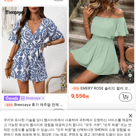
추정된
4
EMERY ROSE 솔리드 컬러 오프숄더 러플 허리 점프수트
-11%
10
9,556
원
Breezaya
Breezaya 휴가 캐주얼 전체 프린트 랩 플레이수트 반바지
-23%
12,090
원
쿠키와 유사한 기술을 당사 웹사이트에서 사용하여 귀하께서 요청하신 서비스를 제공하
고 가능한 최상의 웹사이트 경험을 제공하고자 합니다. "모두 거부", "모두 허용" 또는 언
제든 선호도를 설정할 수 있습니다. "모두 허용"을 선택하시면 SHEIN의 쇼핑 경험을 보
완하기 위해 트래픽 분석, 향상된 기능 제공, 콘텐츠 및 광고 개인화에 도움이 되는 모든