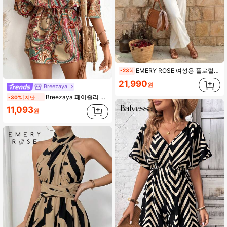
EMERY ROSE 여성용 플로럴 프린트 허리 타이 캐주얼 데일리 점프수트
-23%
21,990
원
Breezaya
Breezaya 페이즐리 프린트 오픈숄더 앞 매듭 점프슈트 반바지
-30%
지난 1일
11,093
원