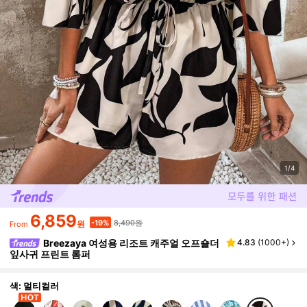
1/4
6,859
8,490원
-19%
원
From
Breezaya 여성용 리조트 캐주얼 오프숄더
4.83
(
1000+
)
잎사귀 프린트 롬퍼
색: 멀티컬러