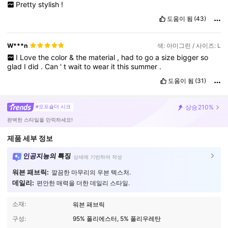
Pretty
stylish
!
도움이 됨
(43)
W***n
색: 아미그린 / 사이즈: L
I
Love
the
color
&
the
material
,
had
to
go
a
size
bigger
so
glad
I
did
.
Can
'
t
wait
to
wear
it
this
summer
.
도움이 됨
(31)
상승
210%
#오프숄더 시크
완벽한 스타일을 만끽하세요!
제품 세부 정보
인공지능의 특징
상세에 기반하여 작성
워븐 패브릭:
깔끔한 마무리의 우븐 텍스처.
데일리:
편안한 매력을 더한 데일리 스타일.
소재:
워븐 패브릭
구성:
95% 폴리에스터, 5% 폴리우레탄