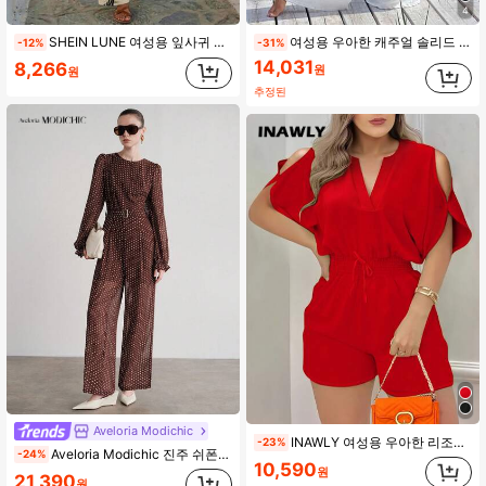
4
SHEIN LUNE 여성용 잎사귀 프린트 포켓 캐주얼 와이드 레그 점프수트, 봄/여름 휴가 및 여행에 다용도
여성용 우아한 캐주얼 솔리드 컬러 오프숄더 러플 트림 데일리 미니멀리스트 점프수트 화이트 여름
-12%
-31%
14,031
8,266
원
원
추정된
Aveloria Modichic
INAWLY 여성용 우아한 리조트 타이업 리본 배트윙 소매 캐주얼 점프수트
-23%
Aveloria Modichic 진주 쉬폰 폴카 도트 워터마크 벨트 라운드 넥 긴팔 우아한 출퇴근 점프수트
-24%
10,590
원
21,390
원