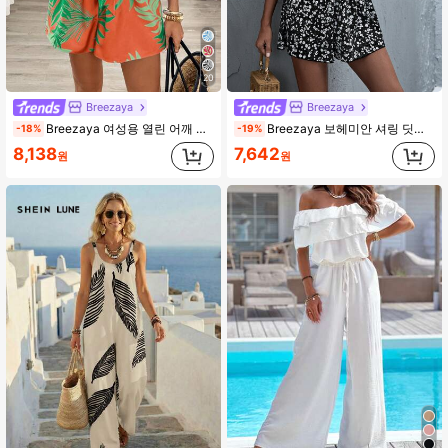
20
Breezaya
Breezaya
Breezaya 여성용 열린 어깨 열대 무늬 프릴 1피스 점프슈트, 캐주얼/휴가용
Breezaya 보헤미안 셔링 딧시 플로랄 점프수트
-18%
-19%
8,138
7,642
원
원