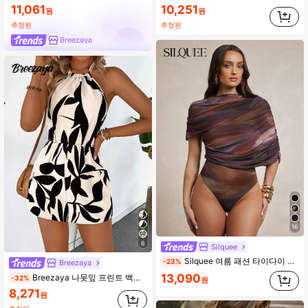
11,061
10,251
원
원
추정된
추정된
Breezaya
16
6
Silquee
Silquee 여름 패션 타이다이 프린트 비대칭 바디수트
-23%
Breezaya
13,090
Breezaya 나뭇잎 프린트 백리스 홀터 엘라스틱 웨이스트 롬퍼, 봄/여름
-32%
원
8,271
원