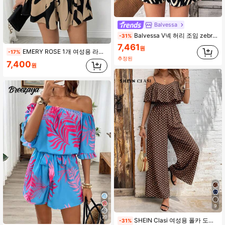
Balvessa
Balvessa V넥 허리 조임 zebra 줄무늬 리플 점프슈트
-31%
7,461
원
EMERY ROSE 1개 여성용 라인 프린트 크로스 랩 플레이수트 롬퍼, 휴가용 의류
-17%
추정된
7,400
원
9
20
SHEIN Clasi 여성용 폴카 도트 프린트 러플 헴 허리 강조 루즈핏 점프수트
-31%