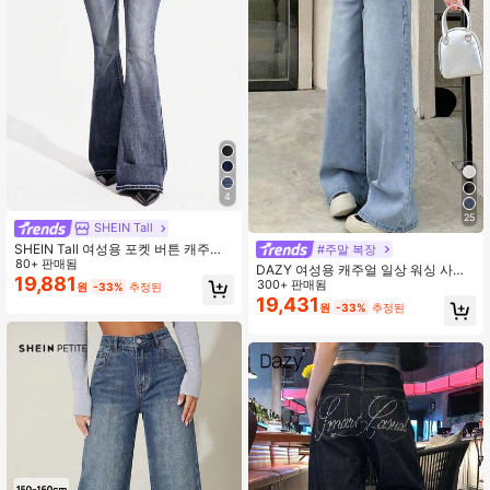
4
25
SHEIN Tall
SHEIN Tall 여성용 포켓 버튼 캐주얼
#주말 복장
다용도 일상 착용 플레어 레그 청바지,
80+ 판매됨
DAZY 여성용 캐주얼 일상 워싱 사선
키 큰 여성
19,881
포켓 와이드 레그 청바지 학교
300+ 판매됨
원
-33%
추정된
19,431
원
-33%
추정된