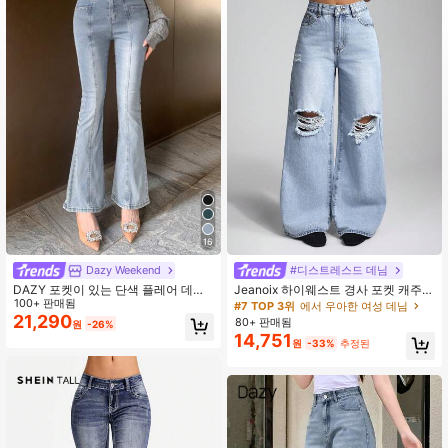
1.8M 팔로워
4.86
1.8M 팔로워
4.86
1.8M 팔로워
4.86
1.8M 팔로워
4.86
16
Dazy Weekend
#디스트레스드 데님
DAZY 포켓이 있는 단색 플레어 데님
Jeanoix 하이웨스트 경사 포켓 캐주얼
팬츠, 캐주얼 여성 청바지
100+ 판매됨
찢어진 와이드 레그 청바지
#7 TOP 3위
에서 우아한 여성 데님
1.8M 팔로워
4.86
21,290
80+ 판매됨
원
-26%
14,751
원
-33%
추정된
1.8M 팔로워
4.86
1.8M 팔로워
4.86