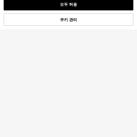
모두 허용
5
쿠키 관리
장바구니 담기
32% 할인!
#캐주얼 청바지
DAZY 여성용 루즈 롱 빈티지 워싱 블
루 와이드 레그 진 Y2k
100+ 판매됨
#흑백 데님
18,711
DAZY 여성 빈티지 하이웨스트 플레
원
-33%
마지막 2일
어 디스트레스드 헴 블랙 스키니 진
100+ 판매됨
18,100
원
-34%
마지막 2일