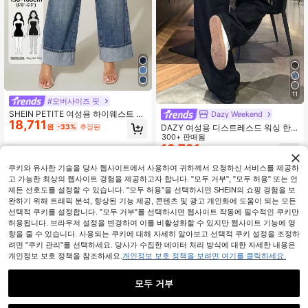
11
#오버사이즈 핏
SHEIN PETITE 여성용 하이웨스트 와
Dazy Weekend
18,711
이드 레그 데님 팬츠, 캐주얼 일상 여
DAZY 여성용 디스트레스드 워싱 한
원
-33%
추정된
름 스트릿웨어 빈티지 다크 워시 레트
국 스타일 캐주얼 청바지 스쿨
300+ 판매됨
로 나이트, 페티트 여성
19,791
원
-34%
추정된
쿠키와 유사한 기술을 당사 웹사이트에서 사용하여 귀하께서 요청하신 서비스를 제공하
고 가능한 최상의 웹사이트 경험을 제공하고자 합니다. "모두 거부", "모두 허용" 또는 언
제든 선호도를 설정할 수 있습니다. "모두 허용"을 선택하시면 SHEIN의 쇼핑 경험을 보
완하기 위해 트래픽 분석, 향상된 기능 제공, 콘텐츠 및 광고 개인화에 도움이 되는 모든
선택적 쿠키를 설정합니다. "모두 거부"를 선택하시면 웹사이트 작동에 필수적인 쿠키만
허용됩니다. 브라우저 설정을 변경하여 이를 비활성화할 수 있지만 웹사이트 기능에 영
향을 줄 수 있습니다. 사용되는 쿠키에 대해 자세히 알아보고 선택적 쿠키 설정을 조정하
려면 "쿠키 관리"를 선택하세요. 당사가 수집한 데이터 처리 방식에 대한 자세한 내용은
개인정보 보호 정책을 참조하세요.
개인정보 보호 정책을 보려면 여기를 클릭하세요.
모두 거부