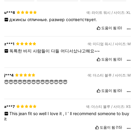
u***6
색: 라이트 워시 / 사이즈: XL
джинсы
отличные.
размер
соответствует.
도움이 됨
(0)
z***1
색: 미디엄 워시 / 사이즈: M
독특한
바지
사람들이
다들
어디서샀냐고해요~~
도움이 됨
(0)
j***4
색: 더스티 블루 / 사이즈: M
😇😇😇😇😇😇😇😇😇😇😇😇😇😇
도움이 됨
(0)
a***7
색: 더스티 블루 / 사이즈: XS
This
jean
fit
so
well
I
love
it
,
I
’
ll
recommend
someone
to
buy
it
도움이 됨
(15)