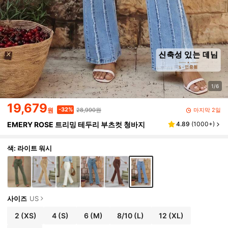
1/6
19,679
28,990원
-32%
마지막 2일
원
EMERY ROSE 트리밍 테두리 부츠컷 청바지
4.89
(
1000+
)
색: 라이트 워시
사이즈
US
2
(XS)
4
(S)
6
(M)
8/10
(L)
12
(XL)