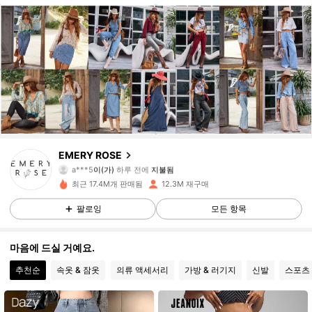
1.8M 팔로워
4.86
EMERY ROSE
a***5
이(가)
하루 전에
지불됨
s***8
다음
10분 전에
최근 17.4M개 판매됨
12.3M 재구매
1.8M 팔로워
4.86
팔로잉
모든 항목
1.8M 팔로워
4.86
마음에 드실 거예요.
추천순
속옷 & 잠옷
의류 액세서리
가방 & 러기지
신발
스포츠
1.8M 팔로워
4.86