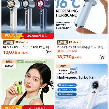
20,668원 절약
REMAX
REMAX
REMAX RS-SF10/SF11/SF12 등 다
REMAX RS-SF09 휴대용 미니 고속
양한 모델의 휴대용 선풍기, 미니 휴대
선풍기 (2500mAh 배터리 탑재). 컴팩
재고 7개 남음
10,079
원
-67%
용 충전식 선풍기, 고출력, 저소음 야
트하고 휴대하기 편리하며, 강력한 3
18,770
외 냉방 선풍기.
0,000RPM 모터, 간편한 휴대를 위한
원
-57%
끈, 그리고 긴 배터리 수명을 자랑합니
다. 여름철 야외 활동에 필수품입니다.
21,191원 절약