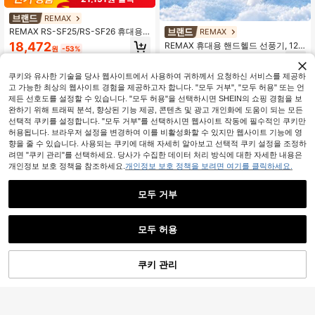
REMAX
REMAX RS-SF25/RS-SF26 휴대용
REMAX
선풍기, 여행 가방용 미니 선풍기, 메
18,472
REMAX 휴대용 핸드헬드 선풍기, 120
원
-53%
탈릭 휴대용 선풍기, 충전식 및 휴대
단계 무단 조절, 8시간 지속 냉각 팬 L
14,127
용, 휴대용 선풍기, 다단계 저소음 야
원
-97%
ED 디지털 디스플레이, 1800mAh 충
외 냉각 선풍기
전식 배터리, 저소음 미니 팬, Type-C
쿠키와 유사한 기술을 당사 웹사이트에서 사용하여 귀하께서 요청하신 서비스를 제공하
충전, 캠핑 야외 가정용 경량 여행 선
고 가능한 최상의 웹사이트 경험을 제공하고자 합니다. "모두 거부", "모두 허용" 또는 언
풍기
제든 선호도를 설정할 수 있습니다. "모두 허용"을 선택하시면 SHEIN의 쇼핑 경험을 보
완하기 위해 트래픽 분석, 향상된 기능 제공, 콘텐츠 및 광고 개인화에 도움이 되는 모든
선택적 쿠키를 설정합니다. "모두 거부"를 선택하시면 웹사이트 작동에 필수적인 쿠키만
허용됩니다. 브라우저 설정을 변경하여 이를 비활성화할 수 있지만 웹사이트 기능에 영
향을 줄 수 있습니다. 사용되는 쿠키에 대해 자세히 알아보고 선택적 쿠키 설정을 조정하
려면 "쿠키 관리"를 선택하세요. 당사가 수집한 데이터 처리 방식에 대한 자세한 내용은
개인정보 보호 정책을 참조하세요.
개인정보 보호 정책을 보려면 여기를 클릭하세요.
모두 거부
모두 허용
Hailicare
#2 TOP 3위
에서 가전제품
재고 6개 남음
Hailicare 미니 휴대용 선풍기, 199단
12,284원 절약
쿠키 관리
속도 조절 아이스 쿨링 반도체 팬 LED
장바구니 담기
59% 할인!
#2 TOP 3위
#2 TOP 3위
에서 가전제품
에서 가전제품
디스플레이, 2000mAh 충전식 휴대용
REMAX
재고 6개 남음
재고 6개 남음
9,000
선풍기 랜야드 포함, 여행 사무실 야외
원
-61%
REMAX 이 야외용 목걸이형/핸드형 2
#2 TOP 3위
에서 가전제품
일상용
-in-1 선풍기는 고속 풍속을 위한 반도
재고 6개 남음
16,876
원
-42%
체 냉각 방식, 200단계 풍속 조절, 피