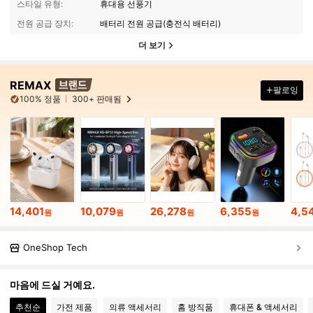
스타일 유형:
휴대용 선풍기
전원 공급 장치:
배터리 전원 공급(충전식 배터리)
더 보기
REMAX
팔로잉
100% 정품
300+ 판매됨
14,401
10,079
26,278
6,355
4,5
원
원
원
원
OneShop Tech
마음에 드실 거예요.
추천순
가전 제품
의류 액세서리
홈 방직품
휴대폰 & 액세서리