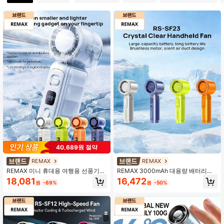
40,689원 절약
REMAX
REMAX
REMAX 미니 휴대용 여행용 선풍기는
REMAX 3000mAh 대용량 배터리로
작고 가벼우며 휴대가 간편합니다. 19
오래 사용 가능한 휴대용 선풍기입니
18,081
16,472
원
-69%
원
-50%
9단계 무단계 냉방, 터보급 풍량 시스
다. 5단계 풍속 조절과 조용한 작동으
템, 3000mAh 대용량 배터리, 손목 스
로 야외에서도 편리하게 사용할 수 있
트랩 및 LED 스마트 디지털 디스플레
으며, USB 충전 기능까지 갖추고 있습
이를 갖추고 있습니다.
니다. 학생 기숙사, 사무실, 여행 등 여
름철 더위를 식히는 데 필수적인 아이
템입니다.