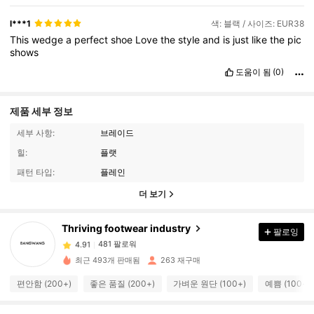
l***1
색: 블랙 / 사이즈: EUR38
This
wedge
a
perfect
shoe
Love
the
style
and
is
just
like
the
pic
shows
도움이 됨
(0)
제품 세부 정보
세부 사항:
브레이드
힐:
플랫
패턴 타입:
플레인
더 보기
481 팔로워
4.91
Thriving footwear industry
팔로잉
481 팔로워
4.91
최근 493개 판매됨
263 재구매
481 팔로워
4.91
편안함 (200+)
좋은 품질 (200+)
가벼운 원단 (100+)
예쁨 (100+)
481 팔로워
4.91
481 팔로워
4.91