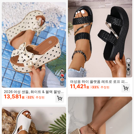
4
여성용 하이 플랫폼 레트로 로프 피셔
11
11,421
맨 플랫폼 웨지 샌들, 봄 여름 의상
원
-33%
추정된
2026 여성 샌들, 화이트 & 블랙 물방
13,581
울 무늬 리본 두꺼운 플랫폼 웨지 패셔
원
-32%
추정된
너블 샌들, 여성용 세련된 라운드 토
슬립온 높은 편안한 샌들, 봄/여름 캐
주얼, 일상, 파티, 드레스와 함께 착용
하기 적합