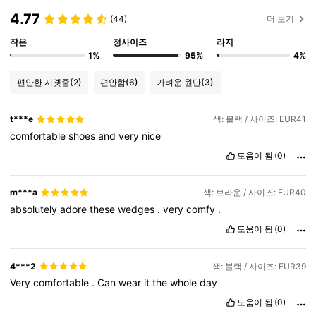
4.77
(44)
더 보기
작은
정사이즈
라지
1%
95%
4%
편안한 시곗줄
(2)
편안함
(6)
가벼운 원단
(3)
t***e
색: 블랙 / 사이즈: EUR41
comfortable
shoes
and
very
nice
도움이 됨
(0)
m***a
색: 브라운 / 사이즈: EUR40
absolutely
adore
these
wedges
.
very
comfy
.
도움이 됨
(0)
4***2
색: 블랙 / 사이즈: EUR39
Very
comfortable
.
Can
wear
it
the
whole
day
도움이 됨
(0)