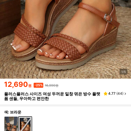
1/5
12,690
16,990원
-25%
원
플러스플러스 사이즈 여성 두꺼운 밑창 엮은 방수 플랫
4.77
(
44
)
폼 샌들, 우아하고 편안한
색: 브라운