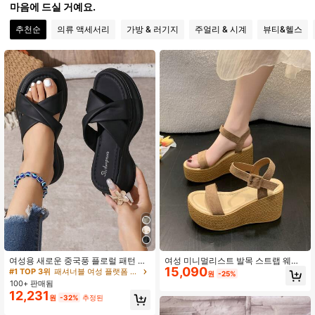
마음에 드실 거예요.
481 팔로워
4.91
추천순
의류 액세서리
가방 & 러기지
주얼리 & 시계
뷰티&헬스
481 팔로워
4.91
481 팔로워
4.91
481 팔로워
4.91
481 팔로워
4.91
481 팔로워
4.91
#1 TOP 3위
패셔너블 여성 플랫폼 & 웨지 샌들
높은 재방문 고객
여성용 새로운 중국풍 플로럴 패턴 플
여성 미니멀리스트 발목 스트랩 웨지
15,090
랫폼 두꺼운 밑창 샌들, 여름 PU 가죽
샌들, 휴가 패브릭 샌들, 봄 여름 의상
#1 TOP 3위
#1 TOP 3위
패셔너블 여성 플랫폼 & 웨지 샌들
패셔너블 여성 플랫폼 & 웨지 샌들
원
-25%
키높이 부드러운 밑창 캐주얼 스포츠
100+ 판매됨
높은 재방문 고객
높은 재방문 고객
비치 슈즈
12,231
#1 TOP 3위
패셔너블 여성 플랫폼 & 웨지 샌들
원
-32%
추정된
높은 재방문 고객