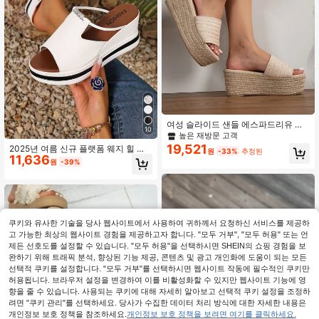
여성 슬라이드 샌들 에스파드리유 플
10
랫폼 슈즈, 봄 여름 의상
높은 재방문 고객
19,521
2025년 여름 신규 플랫폼 웨지 힐 여
원
-33%
추정된
11,636
성 샌들, 하이힐 여성 샌들, 슬립온 하
원
-39%
이힐 여성 신발, 패션 다용도 캐주얼
여성 슬라이드 샌들, 라인스톤 여성 샌
들, 아웃도어 비치 여성 샌들, 화이트
슬라이드 샌들, 보헤미안 여성 샌들
쿠키와 유사한 기술을 당사 웹사이트에서 사용하여 귀하께서 요청하신 서비스를 제공하
고 가능한 최상의 웹사이트 경험을 제공하고자 합니다. "모두 거부", "모두 허용" 또는 언
유사한 재고품 표시
모두 보기
제든 선호도를 설정할 수 있습니다. "모두 허용"을 선택하시면 SHEIN의 쇼핑 경험을 보
완하기 위해 트래픽 분석, 향상된 기능 제공, 콘텐츠 및 광고 개인화에 도움이 되는 모든
선택적 쿠키를 설정합니다. "모두 거부"를 선택하시면 웹사이트 작동에 필수적인 쿠키만
허용됩니다. 브라우저 설정을 변경하여 이를 비활성화할 수 있지만 웹사이트 기능에 영
향을 줄 수 있습니다. 사용되는 쿠키에 대해 자세히 알아보고 선택적 쿠키 설정을 조정하
려면 "쿠키 관리"를 선택하세요. 당사가 수집한 데이터 처리 방식에 대한 자세한 내용은
개인정보 보호 정책을 참조하세요.
개인정보 보호 정책을 보려면 여기를 클릭하세요.