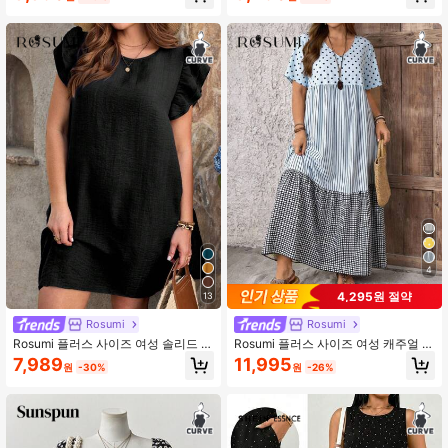
휴가 스타일 세이지 그린
넥 민소매 타이 웨이스트 A라인 슬리
밍 러플 트림 드레스
4
4,295원 절약
13
Rosumi
Rosumi
Rosumi 플러스 사이즈 여성 솔리드 컬
Rosumi 플러스 사이즈 여성 캐주얼 V
러 플리츠 캐주얼 파티 드레스
넥 도트 & 스트라이프 프린트 드레스
7,989
11,995
원
-30%
원
-26%