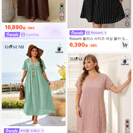
16
9
16,890
원
-24%
Rosumi
Comfylo
Rosumi 플러스 사이즈 여성 폴카 도트
프린트 브이넥 반팔 드레스
6,390
원
-25%
#여름 드레스