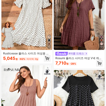
18K 팔로워
4.80
18K 팔로워
4.80
18K 팔로워
4.80
10
10
Rusticease 플러스 사이즈 여성용 봄
#여름 드레스
캐주얼 휴가용 브라운 폴카 도트 러플
5,045
Rosumi 플러스 사이즈 여성 V넥 캐주
원
-62%
마지막 3일
퍼프 슬리브 드레스
얼 파티 드레스
7,710
원
-29%