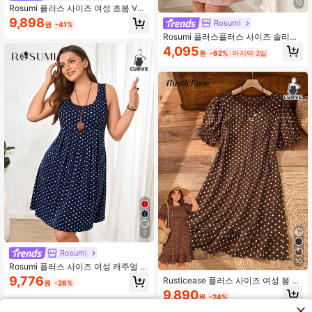
10
Rosumi 플러스 사이즈 여성 초봄 V넥
러쉬 캐주얼 드레스, 짧은 소매
9,898
Rosumi
원
-41%
Rosumi 플러스플러스 사이즈 솔리드
브이넥 캐주얼 반팔 여름 드레스, 다재
4,095
원
-62%
마지막 3일
다능
7
Rosumi
10
Rosumi 플러스 사이즈 여성 캐주얼 민
소매 물방울 무늬 드레스, 봄/여름
9,776
Rusticease 플러스 사이즈 여성 봄 캐
원
-28%
주얼 휴가 브라운 물방울 무늬 러플 퍼
9,890
원
-24%
프 슬리브 드레스