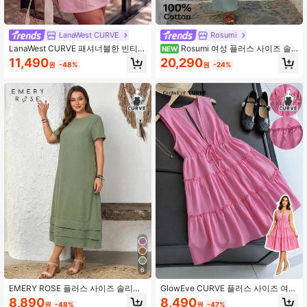
LanaWest CURVE
Rosumi
LanaWest CURVE 패셔너블한 빈티지
Rosumi 여성 플러스 사이즈 솔
NEW
러플 엣지 자수 라운드 넥 숏 핑크 플
리드 컬러 플리츠 캐주얼 파티 긴팔 드
11,490
20,290
원
-48%
원
-24%
러스 사이즈 드레스
레스
6
EMERY ROSE 플러스 사이즈 솔리드
GlowEve CURVE 플러스 사이즈 여성
컬러 반팔 캐주얼 휴양 드레스 여성용
용 우아한 홀리데이 로맨틱 핑크 브이
8,890
8,490
원
-48%
원
-47%