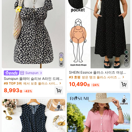
22
SHEIN Essnce 플러스 사이즈 여성용
Sunspun
폴카 도트 여름 캐주얼 휴가 롱 탱크
#3 호평
받은 탱크 플러스 사이즈 드레스
Sunspun 플래터 슬리브 A라인 드레
드레스, 루즈핏 민소매 포켓 디자인,
스가 달린 패션 미니 디지털 플로랄 무
10,490
#9 TOP 3위
에서 보호 플러스 사이즈 드레스
편안한 다용도 데일리 올매치 스타일
원
-24%
늬, 비치, 휴가 및 일상 착용에 적합한
8,993
캐주얼
원
-43%