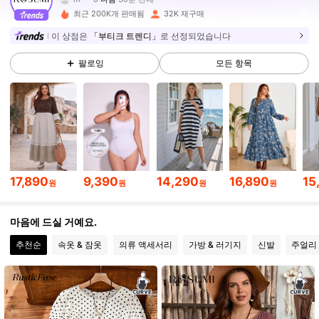
18K 팔로워
4.80
최근 200K개 판매됨
32K 재구매
이 상점은
「부티크 트렌디」
로 선정되었습니다
18K 팔로워
4.80
팔로잉
모든 항목
18K 팔로워
4.80
18K 팔로워
4.80
17,890
9,390
14,290
16,890
15
원
원
원
원
18K 팔로워
4.80
마음에 드실 거예요.
추천순
속옷 & 잠옷
의류 액세서리
가방 & 러기지
신발
주얼리 
18K 팔로워
4.80
18K 팔로워
4.80