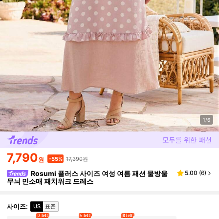
1/6
7,790
17,390원
-55%
원
Rosumi 플러스 사이즈 여성 여름 패션 물방울
5.00
(
6
)
무늬 민소매 패치워크 드레스
사이즈
:
US
표준
2 left
6 left
8 left