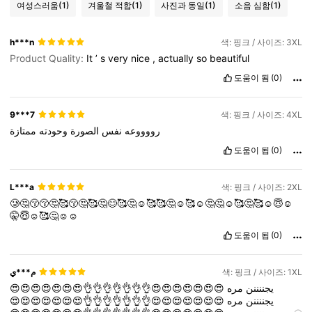
여성스러움
(1)
겨울철 적합
(1)
사진과 동일
(1)
소음 심함
(1)
h***n
색: 핑크 / 사이즈: 3XL
Product Quality:
It
’
s
very
nice
,
actually
so
beautiful
도움이 됨
(0)
9***7
색: 핑크 / 사이즈: 4XL
رووووعه
نفس
الصورة
وحودته
ممتازة
도움이 됨
(0)
L***a
색: 핑크 / 사이즈: 2XL
🥲🤔😚😚🤔🥰😚🤔🥰🤔😊🥰🤔☺️🥰🥰🤔☺️🥰☺️🤔🤔☺️🥰🤔🥰☺️😇☺️
🤫😇☺️🥰🤔☺️☺️
도움이 됨
(0)
م***ي
색: 핑크 / 사이즈: 1XL
😍😍😍😍😍😍😍👌👌👌👌👌👌👌😍😍😍😍😍😍😍
مره
يجننننن
😍😍😍😍😍😍😍👌👌👌👌👌👌👌😍😍😍😍😍😍😍
مره
يجننننن