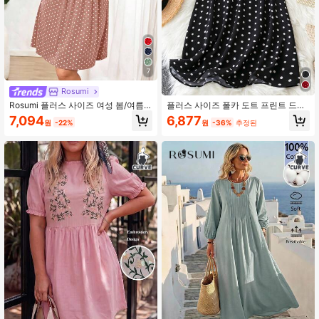
7
Rosumi
Rosumi 플러스 사이즈 여성 봄/여름
플러스 사이즈 폴카 도트 프린트 드레
캐주얼 휴가용 민소매 폴카 도트 드레
스, 여름용
7,094
6,877
원
-22%
원
-36%
추정된
스