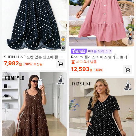
8
#여름 드레스
SHEIN LUNE 포켓 있는 민소매 폴카
Rosumi 플러스 사이즈 솔리드 컬러 미
도트 플러스 사이즈 드레스, 여름용
니멀리스트 캐주얼 반팔 드레스
재고 3개 남음
7,982
원
-36%
추정된
12,593
원
-43%