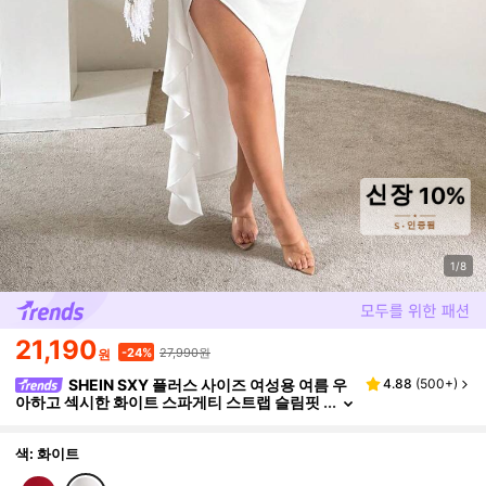
1/8
21,190
27,990원
-24%
원
SHEIN SXY 플러스 사이즈 여성용 여름 우
4.88
(
500+
)
아하고 섹시한 화이트 스파게티 스트랩 슬림핏
하이슬릿 드레스, 3D 플로럴 & 러플 헴 장식,
볼, 연회, 파티에 적합, 일상 착용, 축제, 데이트 밤,
생일, 신혼 파티, 웨딩, 우아한, 캐주얼, 쇼핑, 스트릿
색: 화이트
웨어, 외출에 적합