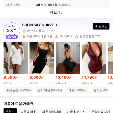
세부 사항:
3d 로즈, 비대칭, 드레이프
더 보기
450K 팔로워
4.89
SHEIN SXY CURVE
팔로잉
d***5
다음
2시간 전
B***a
가 탐색 중입니다
450K 팔로워
4.89
최근 680K개 판매됨
1M 재구매
팔로워 급증 17%
450K 팔로워
4.89
450K 팔로워
4.89
9,590
8,090
10,490
14,790
10
원
원
원
원
450K 팔로워
4.89
24% OFF
24% OFF
24% OFF
25% OFF
24%
좋은 품질 (9999+)
몸에 맞음 (9999+)
예쁨 (9999+)
좋아함 (9999+
450K 팔로워
4.89
마음에 드실 거예요.
추천순
속옷 & 잠옷
의류 액세서리
가방 & 러기지
주얼리 & 시계
450K 팔로워