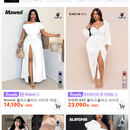
4.89
450K 팔로워
4.89
450K 팔로워
4.89
450K 팔로워
4.89
450K 팔로워
4.89
7
18
Maweii
#드레이프 컷 디테일
Maweii 플러스플러스 사이즈 여성용
SHEIN BAE 플러스플러스 사이즈 여
14,190
23,090
비대칭 넥 스플릿 트위스트 드레스
성 우아한 파티 데이트 섹시 글리터 시
원
-24%
원
-24%
퀸 드레이프 넥 러쉬드 비대칭 헴 슬릿
긴팔 드레스, 올리브 그린