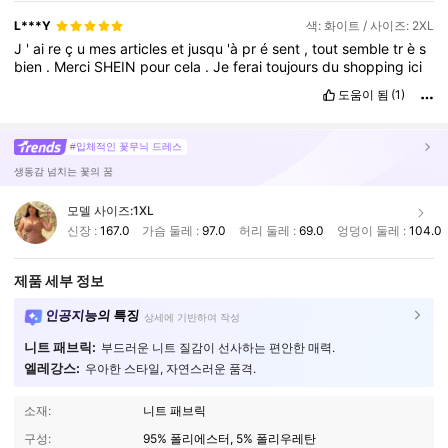
L***Y
색: 화이트 / 사이즈: 2XL
J
'
ai
re
ç
u
mes
articles
et
jusqu
'à
pr
é
sent
,
tout
semble
tr
è
s
bien
.
Merci
SHEIN
pour
cela
.
Je
ferai
toujours
du
shopping
ici
도움이 됨
(1)
#입체적인 꽃무늬 드레스
생동감 넘치는 꽃의 꿈
모델 사이즈:
1XL
신장 :
167.0
가슴 둘레 :
97.0
허리 둘레 :
69.0
엉덩이 둘레 :
104.0
제품 세부 정보
인공지능의 특징
상세에 기반하여 작성
니트 패브릭:
부드러운 니트 질감이 선사하는 편안한 매력.
엘레강스:
우아한 스타일, 자연스러운 품격.
소재:
니트 패브릭
구성:
95% 폴리에스터, 5% 폴리우레탄