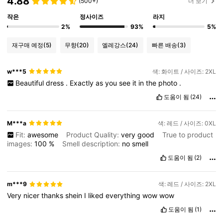
4.88
(500+)
더 보기
작은
정사이즈
라지
2%
93%
5%
재구매 예정
(5)
무향
(20)
엘레강스
(24)
빠른 배송
(3)
w***5
색: 화이트 / 사이즈: 2XL
Beautiful
dress
.
Exactly
as
you
see
it
in
the
photo
.
도움이 됨
(24)
M***a
색: 레드 / 사이즈: 0XL
Fit:
awesome
Product Quality:
very
good
True to product
images:
100
%
Smell description:
no
smell
도움이 됨
(2)
m***9
색: 레드 / 사이즈: 2XL
Very
nicer
thanks
shein
I
liked
everything
wow
wow
도움이 됨
(1)