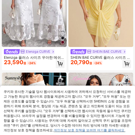
Elenzga CURVE
SHEIN BAE CURVE
Elenzga 플러스 사이즈 우아한 메쉬
SHEIN BAE CURVE 플러스 사이즈 여
23,590
20,790
자수 드레스
성 패션 러치드 프론트 타이 돌먼 드레
원
-24%
원
-24%
스
쿠키와 유사한 기술을 당사 웹사이트에서 사용하여 귀하께서 요청하신 서비스를 제공하
고 가능한 최상의 웹사이트 경험을 제공하고자 합니다. "모두 거부", "모두 허용" 또는 언
제든 선호도를 설정할 수 있습니다. "모두 허용"을 선택하시면 SHEIN의 쇼핑 경험을 보
완하기 위해 트래픽 분석, 향상된 기능 제공, 콘텐츠 및 광고 개인화에 도움이 되는 모든
선택적 쿠키를 설정합니다. "모두 거부"를 선택하시면 웹사이트 작동에 필수적인 쿠키만
허용됩니다. 브라우저 설정을 변경하여 이를 비활성화할 수 있지만 웹사이트 기능에 영
향을 줄 수 있습니다. 사용되는 쿠키에 대해 자세히 알아보고 선택적 쿠키 설정을 조정하
려면 "쿠키 관리"를 선택하세요. 당사가 수집한 데이터 처리 방식에 대한 자세한 내용은
개인정보 보호 정책을 참조하세요.
개인정보 보호 정책을 보려면 여기를 클릭하세요.