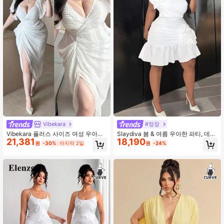
Vibekara
#정장
Vibekara 플러스 사이즈 여성 우아한
Slaydiva 봄 & 여름 우아한 파티, 데이
21,381
18,190
솔리드 컬러 자카드 스플릿 헴 드레스,
트, 휴일 플러스 사이즈 여성 민소매
원
-30%
마지막 2일
원
-24%
발렌타인데이
솔리드 화이트 미니 드레스, 원숄더,
러플 트림, 발렌타인 데이, 졸업 드레
스를 위한 플로럴 장식 직조 질감