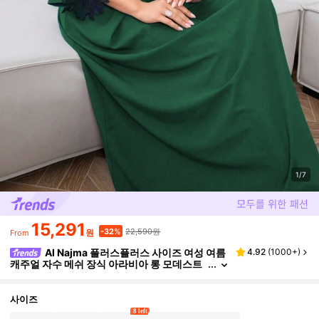
1/7
15,291
22,590원
-32%
원
From
Al Najma 플러스플러스 사이즈 여성 여름
4.92
(
1000+
)
캐주얼 자수 메쉬 장식 아라비아 롱 모데스트
롱 슬리브 드레스, 카프탄
사이즈
8 left