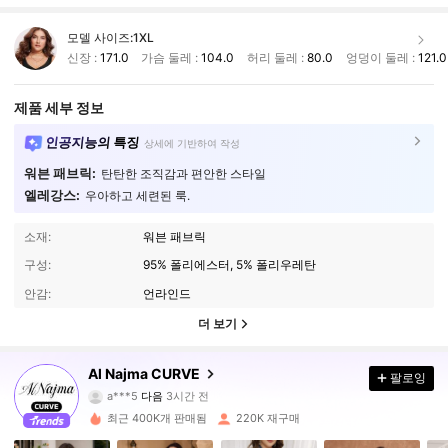
모델 사이즈:
1XL
신장 :
171.0
가슴 둘레 :
104.0
허리 둘레 :
80.0
엉덩이 둘레 :
121.0
제품 세부 정보
인공지능의 특징
상세에 기반하여 작성
워븐 패브릭:
탄탄한 조직감과 편안한 스타일
엘레강스:
우아하고 세련된 룩.
소재:
워븐 패브릭
구성:
95% 폴리에스터, 5% 폴리우레탄
안감:
언라인드
더 보기
Al Najma CURVE
101K 팔로워
팔로잉
4.87
a***5
다음
3시간 전
z***h
가 탐색 중입니다
최근 400K개 판매됨
220K 재구매
101K 팔로워
4.87