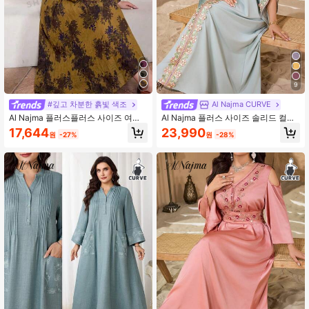
9
#깊고 차분한 흙빛 색조
Al Najma CURVE
Al Najma 플러스플러스 사이즈 여성
Al Najma 플러스 사이즈 솔리드 컬러
플랜트 프린트 브이넥 긴팔 드레스, 아
레이스 트림 버튼 여성 터키 긴 튜닉,
17,644
23,990
원
-27%
원
-28%
랍 패션, 모더스트, 일상/여행/휴일/휴
아랍 전통 맥시 드레스
가/홈웨어용 캐주얼 스타일, 맥시 길이
플러스플러스 사이즈 아라비아 웨어,
카프탄