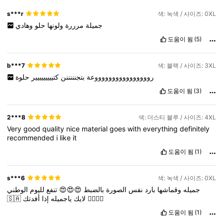
s***r
색: 녹색 / 사이즈: 0XL
جميلة
مرررة
ولونها
حلو
وهادي
도움이 됨
(5)
b***7
색: 블랙 / 사이즈: 3XL
رووووووووووووووووعة
بتجنننننن
كتييييييييير
حلوة
도움이 됨
(3)
2***8
색: 더스티 블루 / 사이즈: 4XL
Very
good
quality
nice
material
goes
with
everything
definitely
recommended
i
like
it
도움이 됨
(1)
s***6
색: 녹색 / 사이즈: 0XL
الوطني
لليوم
تنفع
😍😍😍
بالضبط
الصورة
نفس
بارد
وقماشها
جميله
🇸🇦
إذا
ياجميله
لايك
أفدتك
👍🏻👍🏻
도움이 됨
(1)