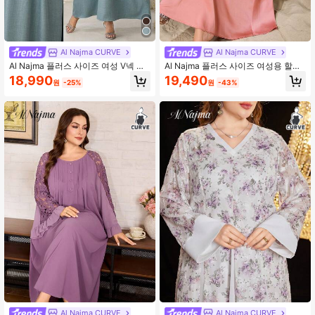
Al Najma CURVE
Al Najma CURVE
Al Najma 플러스 사이즈 여성 V넥 플
Al Najma 플러스 사이즈 여성용 할로
로럴 프린트 캐주얼 파티 드레스
우 아웃 스팽글 장식 우아한 드레스,
18,990
19,490
원
-25%
원
-43%
봄/여름
Al Najma CURVE
Al Najma CURVE