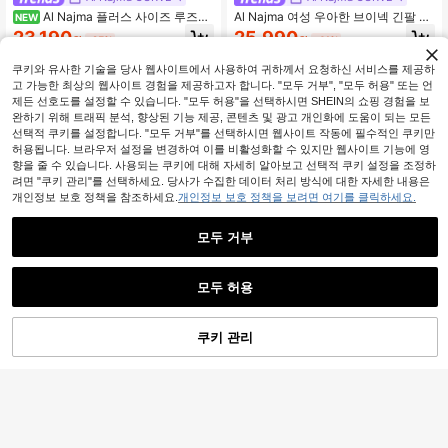
Al Najma 플러스 사이즈 루즈핏
Al Najma 여성 우아한 브이넥 긴팔 스
NEW
아이스 실크 크링클 원단 드레스, 스플
티칭 반짝이 자수 컷아웃 플로럴 프린
23,190
25,990
원
-25%
원
-41%
라이스 커프스 및 수용성 풀-위드 패
트 쉬폰 플러스 사이즈 드레스, 로맨틱
턴, 봄/여름 일상 착용 및 모임을 위한
스타일
쿠키와 유사한 기술을 당사 웹사이트에서 사용하여 귀하께서 요청하신 서비스를 제공하
캐주얼 우아한 스타일
고 가능한 최상의 웹사이트 경험을 제공하고자 합니다. "모두 거부", "모두 허용" 또는 언
제든 선호도를 설정할 수 있습니다. "모두 허용"을 선택하시면 SHEIN의 쇼핑 경험을 보
완하기 위해 트래픽 분석, 향상된 기능 제공, 콘텐츠 및 광고 개인화에 도움이 되는 모든
선택적 쿠키를 설정합니다. "모두 거부"를 선택하시면 웹사이트 작동에 필수적인 쿠키만
허용됩니다. 브라우저 설정을 변경하여 이를 비활성화할 수 있지만 웹사이트 기능에 영
향을 줄 수 있습니다. 사용되는 쿠키에 대해 자세히 알아보고 선택적 쿠키 설정을 조정하
려면 "쿠키 관리"를 선택하세요. 당사가 수집한 데이터 처리 방식에 대한 자세한 내용은
개인정보 보호 정책을 참조하세요.
개인정보 보호 정책을 보려면 여기를 클릭하세요.
모두 거부
모두 허용
쿠키 관리
장바구니 담기
32% 할인!
8
축제 플러스 사이즈 전신 패턴 롱 카프
Al Najma CURVE
탄 드레스, 우아한 브이넥 배트윙 소매
9,990
Al Najma 플러스플러스 사이즈 여성
원
-24%
드레스, 여성 플러스 사이즈 의류 봄
우아한 자수 아랍 스타일 드레스
24,590
휴가 가을
원
-25%