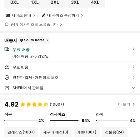
0XL
1XL
2XL
3XL
4XL
사이즈 안내
내 사이즈 측정하기
94%
정사이즈로 느꼈습니다
배송지
South Korea
무료 배송
예상 배송:
2-5 영업일
무료 반품
안전한 결제 · 개인정보 보호
SHEIN에서 판매됨
4.92
(1000+)
더 보기
작은
정사이즈
라지
2%
94%
4%
엘레강스
(100+)
재구매 예정
(3)
예쁨
(100+)
선물용
(24)