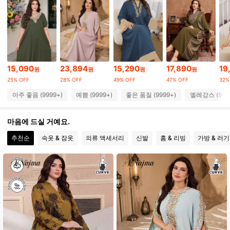
101K 팔로워
4.87
101K 팔로워
4.87
101K 팔로워
4.87
15,090
23,894
15,290
17,890
19
원
원
원
원
25% OFF
28% OFF
49% OFF
47% OFF
32%
101K 팔로워
4.87
아주 좋음 (9999+)
예쁨 (9999+)
좋은 품질 (9999+)
엘레강스 (999
101K 팔로워
4.87
마음에 드실 거예요.
101K 팔로워
4.87
추천순
속옷 & 잠옷
의류 액세서리
신발
홈 & 리빙
가방 & 러
101K 팔로워
4.87
101K 팔로워
4.87
101K 팔로워
4.87