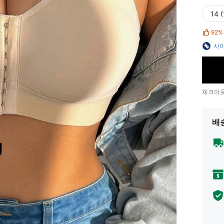
14 (
92%
사이
체크아웃
배