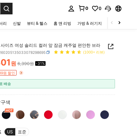
0
0
to select.
세서리
신발
뷰티 & 헬스
홈 앤 리빙
가방 & 러기지
스포츠 & 아웃
 사이즈 여성 솔리드 컬러 앞 잠금 캐주얼 편안한 브라
i260205135033078298695
(1000+ 리뷰)
401
원
6,390원
-31%
ICE AND AVAILABILITY
89원 할인
료 배송
살구색
즈
US
표준