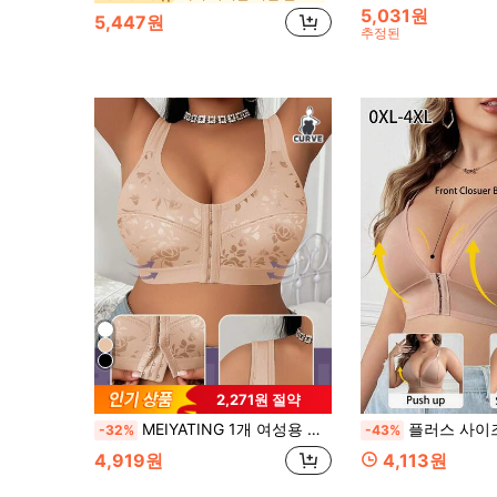
5,031원
5,447원
추정된
2,271원 절약
MEIYATING 1개 여성용 플러스 사이즈 앞면 클로저 브라, 풀 커버리지, 부드럽고 통기성 좋은 U자형 백 디자인
플러스 사이즈 편안한
-32%
-43%
4,919원
4,113원