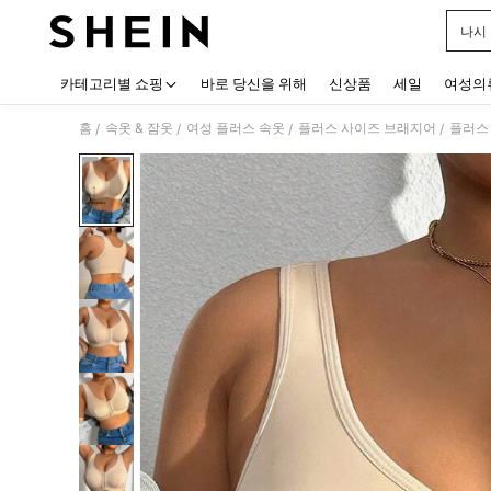
나시
Use up
카테고리별 쇼핑
바로 당신을 위해
신상품
세일
여성의
홈
속옷 & 잠옷
여성 플러스 속옷
플러스 사이즈 브래지어
플러스 
/
/
/
/