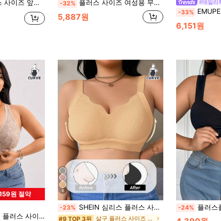
 컬러 브라, 데일리 웨어에 적합
플러스 사이즈 여성용 무선 스포츠 브라, 조절 가능한 등 후크, 일상 출퇴근, 집 & 레저에 적합
#데일리
-32%
EMUPER 1개 화이트 앞 지퍼 
-33%
5,887원
6,151원
6
,159원 절약
SHEIN 심리스 플러스 사이즈 무선 브라, 1개
플러스플러스 사이즈
-23%
-24%
잠금 무선 풀 커버리지 브라, 통기성
살구 플러스 사이즈 브라 & 브랄렛
#9 TOP 3위