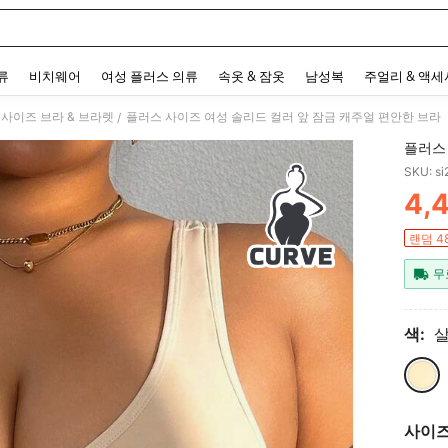
 and down arrow keys to navigate search 최근 검색어 and 검색 후 발견. Press Enter 
류
비치웨어
여성 플러스 의류
속옷 & 잠옷
남성복
주얼리 & 액
사이즈 브라 & 브라렛
플러스 사이즈 여성 솔리드 컬러 앞 잠금 캐주얼 편안한 브라
/
플러스
SKU: s
4,
PR
랜덤 4
무
색:
사이