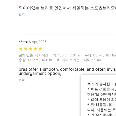
와이어있는 브라를 안입어서 세일하는 스포츠브라중에
번역
k***s
6 Apr,2025
전체 맞춤: 정사이즈, 키: 155 cm / 61 in, 무게: 85 kg / 187 lbs, 엉덩이: 12
전체 맞춤:
정사이즈
키:
155 cm / 61 in
무게:
85 kg / 187 lb
흉상:
121 cm / 47.6 in
색:
커피 브라운
사이즈:
3XL
bras offer a smooth, comfortable, and often invis
undergarment option,
번역
쿠키와 유사한 기
사이트 경험을 제공
허용"을 선택하시면
인화에 도움이 되
키만 허용됩니다.
니다. 사용되는 
리뷰 더 
사가 수집한 데이