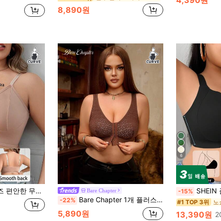
4,390원
8,890원
6
 무선 앞잠금 브라
SHEIN 플러스플러스 사이즈 와
Bare Chapter
-15%
Bare Chapter 1개 플러스 사이즈 여성용 표범 무늬 패션 프론트 클로저 브라
-22%
#1 TOP 3위
5,890원
13,390원
2