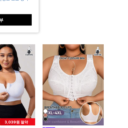
부
3,039원 절약