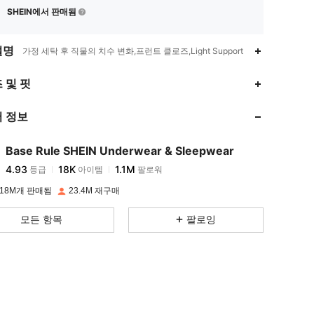
SHEIN에서 판매됨
설명
가정 세탁 후 직물의 치수 변화,프런트 클로즈,Light Support
4.93
18K
1.1M
 및 핏
 정보
4.93
18K
1.1M
Base Rule SHEIN Underwear & Sleepwear
4.93
18K
1.1M
등급
아이템
팔로워
l***6
이(가)
하루 전에
지불됨
18M개 판매됨
23.4M 재구매
4.93
18K
1.1M
모든 항목
팔로잉
4.93
18K
1.1M
4.93
18K
1.1M