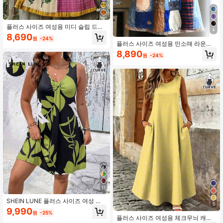
플러스 사이즈 여성용 미디 슬립 드레
4
스, 민소매 라운드 넥 패치워크 해바라
8,690
원
-24%
기 자수 A라인 드레스 휴가 우아한 여
플러스 사이즈 여성용 민소매 라운드
름 노란색
넥 고양이 프린트 패치워크 스트랩 드
8,890
원
-24%
레스, 니트 소재, 무릎 길이 A라인 드레
스 우아한 여름
11
SHEIN LUNE 플러스 사이즈 여성 여
5
름 비대칭 라인 멀티 컬러 그라데이션
9,990
원
-25%
프린트 캐미솔 스트랩 플러스 사이즈
플러스 사이즈 여성용 체크무늬 캐주
A라인 민소매 휴가 휴양지 리조트 드