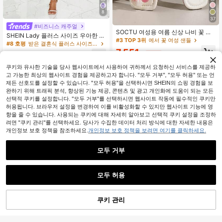
8
37
#비즈니스 캐주얼
SOCTU 여성용 여름 신상 나비 꽃 슬
SHEIN Lady 플러스 사이즈 우아한 꽃
라이드 샌들, 비치 플립플롭, 다용도
#3 TOP 3위
에서 꽃 여성 샌들
무늬 크롭탑 및 드레스 2피스 세트
#8 호평
받은 결혼식 플러스 사이즈 공동 주문
스퀘어 토우 플랫 슬리퍼
7,551
16,290
원
-33%
추정된
원
-26%
쿠키와 유사한 기술을 당사 웹사이트에서 사용하여 귀하께서 요청하신 서비스를 제공하
고 가능한 최상의 웹사이트 경험을 제공하고자 합니다. "모두 거부", "모두 허용" 또는 언
제든 선호도를 설정할 수 있습니다. "모두 허용"을 선택하시면 SHEIN의 쇼핑 경험을 보
완하기 위해 트래픽 분석, 향상된 기능 제공, 콘텐츠 및 광고 개인화에 도움이 되는 모든
선택적 쿠키를 설정합니다. "모두 거부"를 선택하시면 웹사이트 작동에 필수적인 쿠키만
허용됩니다. 브라우저 설정을 변경하여 이를 비활성화할 수 있지만 웹사이트 기능에 영
향을 줄 수 있습니다. 사용되는 쿠키에 대해 자세히 알아보고 선택적 쿠키 설정을 조정하
려면 "쿠키 관리"를 선택하세요. 당사가 수집한 데이터 처리 방식에 대한 자세한 내용은
개인정보 보호 정책을 참조하세요.
개인정보 보호 정책을 보려면 여기를 클릭하세요.
모두 거부
모두 허용
쿠키 관리
장바구니 담기
25% 할인!