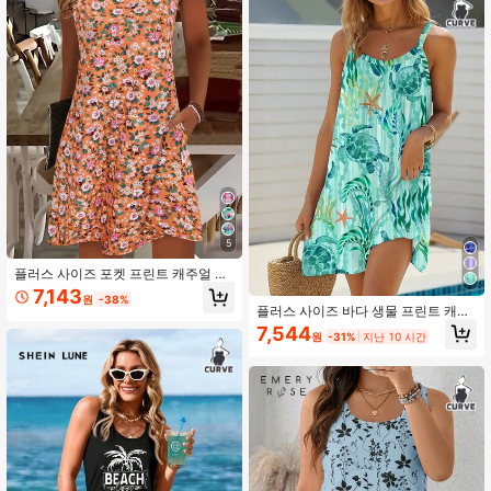
5
플러스 사이즈 포켓 프린트 캐주얼 드
레스, 일상복 및 휴가에 적합, 민소매
7,143
원
-38%
여름 드레스 우아한
플러스 사이즈 바다 생물 프린트 캐주
얼 여름 드레스 우아한
7,544
원
-31%
지난 10 시간