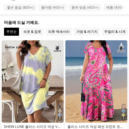
좋은 품질 (600+)
좋아함 (400+)
몸에 맞음 (400+)
예쁨 (400+)
5.2K 팔로워
4.80
마음에 드실 거예요.
5.2K 팔로워
4.80
추천순
속옷 & 잠옷
의류 액세서리
가방 & 러기지
주얼리 & 시계
5.2K 팔로워
4.80
5.2K 팔로워
4.80
5.2K 팔로워
4.80
5.2K 팔로워
4.80
5.2K 팔로워
4.80
5.2K 팔로워
4.80
5.2K 팔로워
4.80
7
5
SHEIN LUNE 플러스 사이즈 여성 V넥
플러스 사이즈 여성 패션 프린트 포켓