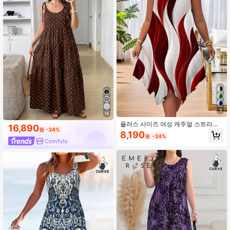
5
16
플러스 사이즈 여성 캐주얼 스트라이
16,890
원
-24%
프 프린트 비대칭 밑단 스파게티 스트
8,190
원
-24%
랩 드레스 여름 휴가 우아한 레드
Comfylo