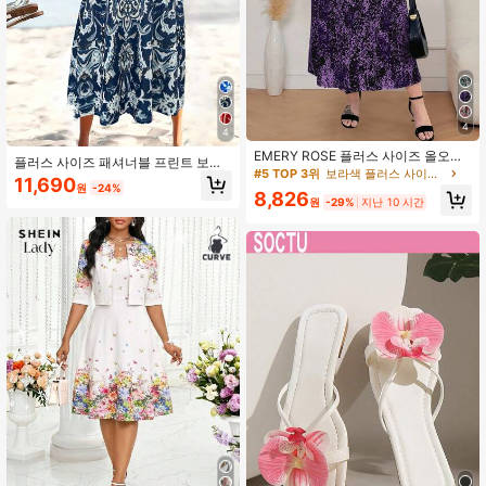
4
4
EMERY ROSE 플러스 사이즈 올오버
플러스 사이즈 패셔너블 프린트 보헤
프린트 민소매 라운드 넥 여름 드레스
#5 TOP 3위
보라색 플러스 사이즈 드레스
미안 스타일 휴가 민소매 드레스 포켓
11,690
신년 의류 여성 맥시 아웃핏
원
-24%
포함, 여름 우아한
8,826
원
-29%
지난 10 시간