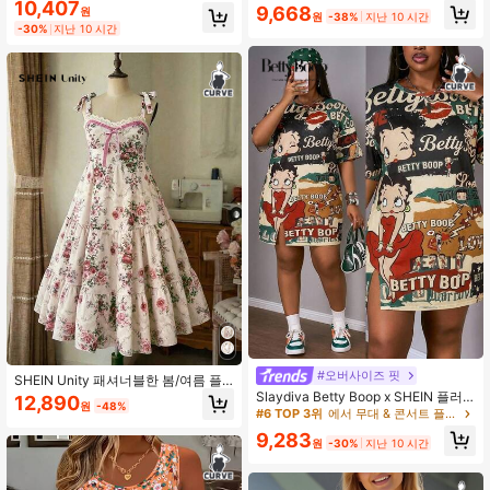
10,407
반팔 캐주얼 타이 다이 드레스
캐주얼 휴가 드레스 여름 우아한
9,668
원
원
-38%
지난 10 시간
-30%
지난 10 시간
#오버사이즈 핏
SHEIN Unity 패셔너블한 봄/여름 플
로럴 프린트 핑크 시리즈 스파게티 스
Slaydiva Betty Boop x SHEIN 플러
12,890
원
-48%
트랩 케이크 드레스
스 사이즈 봄/여름 캐주얼 핑크 반팔
#6 TOP 3위
에서 무대 & 콘서트 플러스 사이즈 드레스
드레스, 사이드 슬릿 및 오픈 숄더 디
9,283
자인. 스트리트 스타일 여성 의류, 202
원
-30%
지난 10 시간
6 봄/여름 신상품, 베이직,