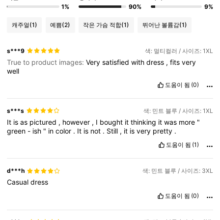
1%
90%
9%
캐주얼
(1)
예쁨
(2)
작은 가슴 적합
(1)
뛰어난 볼륨감
(1)
s***9
색: 멀티컬러 / 사이즈: 1XL
True to product images:
Very
satisfied
with
dress
,
fits
very
well
도움이 됨
(0)
s***s
색: 민트 블루 / 사이즈: 1XL
It
is
as
pictured
,
however
,
I
bought
it
thinking
it
was
more
"
green
-
ish
"
in
color
.
It
is
not
.
Still
,
it
is
very
pretty
.
도움이 됨
(1)
d***h
색: 민트 블루 / 사이즈: 3XL
Casual
dress
도움이 됨
(0)