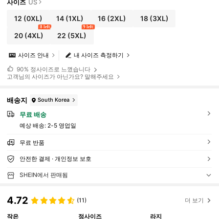
사이즈
US
12
(0XL)
14
(1XL)
16
(2XL)
18
(3XL)
8 left
9 left
20
(4XL)
22
(5XL)
사이즈 안내
내 사이즈 측정하기
90%
정사이즈로 느꼈습니다
고객님의 사이즈가 아닌가요? 말해주세요
배송지
South Korea
무료 배송
예상 배송:
2-5 영업일
무료 반품
안전한 결제 · 개인정보 보호
SHEIN에서 판매됨
4.72
(11)
더 보기
작은
정사이즈
라지