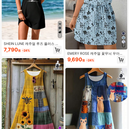
7
SHEIN LUNE 캐주얼 루즈 플러스 사
7
이즈 여름 드레스
7,790
원
-24%
EMERY ROSE 캐주얼 꽃무늬 우아한
스파게티 스트랩 드레스 플러스 사이
9,690
원
-24%
즈 여성용, 여름 해변 휴가에 적합