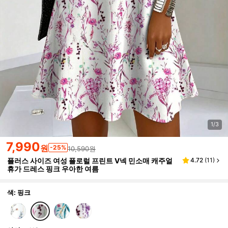
1/3
7,990
원
-25%
10,590원
플러스 사이즈 여성 플로럴 프린트 V넥 민소매 캐주얼
4.72
(
11
)
휴가 드레스 핑크 우아한 여름
색: 핑크