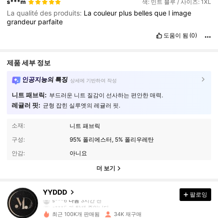
s***m
색: 민트 블루 / 사이즈: 1XL
La qualité des produits:
La
couleur
plus
belles
que
l
image
grandeur
parfaite
도움이 됨
(0)
제품 세부 정보
인공지능의 특징
상세에 기반하여 작성
니트 패브릭:
부드러운 니트 질감이 선사하는 편안한 매력.
레귤러 핏:
균형 잡힌 실루엣의 레귤러 핏.
소재:
니트 패브릭
구성:
95% 폴리에스터, 5% 폴리우레탄
안감:
아니요
더 보기
5.2K 팔로워
4.80
YYDDD
팔로잉
e***5
가 탐색 중입니다
5.2K 팔로워
4.80
최근 100K개 판매됨
34K 재구매