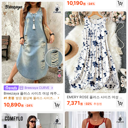
얼 휴가 민소매 드레스 포켓 포함 우아
10,190
레스
원
-24%
한 노란색 여름
17
Breezaya CURVE
7
Breezaya 플러스 사이즈 여성 캐주얼
EMERY ROSE 플러스 사이즈 여성 식
휴가 맥시 드레스; 여성 여름 해변 의
#1 호평
받은 평상복 플러스 사이즈 드레스
물 프린트 라운드 넥 민소매 루즈 캐주
상.
7,371
10,890
원
-32%
추정된
얼 드레스 여성 플로럴 여름 드레스 보
원
-24%
헤미안 여름 드레스 여성 블루 앤 화이
트 플로럴 드레스 블루 앤 화이트 드레
스 여성 여름 선드레스 여성