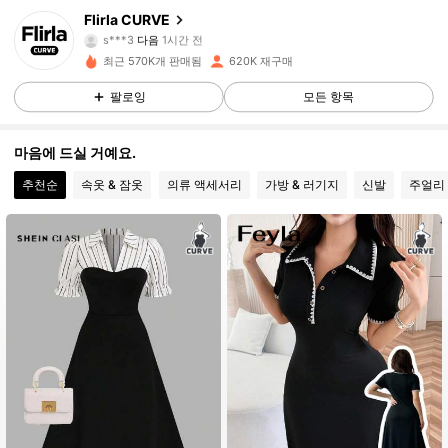
125K 팔로워
4.87
Flirla CURVE
s***3
다음
1시간 전
최근 570K개 판매됨
620K 재구매
125K 팔로워
4.87
팔로잉
모든 항목
125K 팔로워
4.87
마음에 드실 거예요.
추천순
속옷 & 잠옷
의류 액세서리
가방 & 러기지
신발
주얼리 
125K 팔로워
4.87
125K 팔로워
4.87
125K 팔로워
4.87
125K 팔로워
4.87