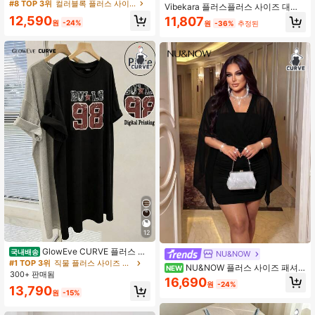
한 홀리데이 파티 달콤하고 섹시한 블
#8 TOP 3위
컬러블록 플러스 사이즈 드레스
Vibekara 플러스플러스 사이즈 대비
랙 & 화이트 패치워크 롱 슬리브 A라
레이스 드레스, 캐주얼하고 편안한 출
12,590
11,807
인 드레스, 생일 파티, 웨딩 게스트, 칵
원
-24%
원
-36%
추정된
퇴근 및 야외복용 민소매 드레스
테일, 정식 행사용
12
GlowEve CURVE 플러스 사
국내배송
NU&NOW
이즈 캐주얼 & 출퇴근 우아하고 편안
#1 TOP 3위
직물 플러스 사이즈 드레스
NU&NOW 플러스 사이즈 패셔
NEW
한 스트레이트 반팔 나비 프린트 드레
300+ 판매됨
너블한 메쉬 브이넥 바디콘 미니 드레
16,690
스, 봄/여름
원
-24%
스, 섹시한 스타일
13,790
원
-15%