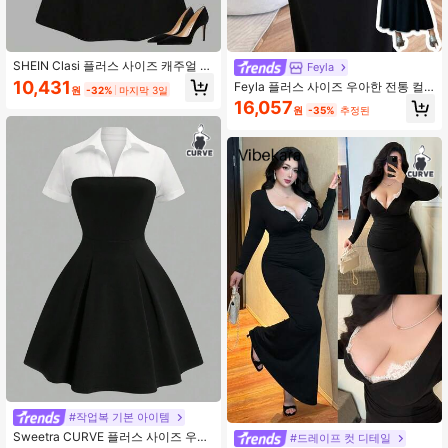
125K 팔로워
4.87
SHEIN Clasi 플러스 사이즈 캐주얼 출
Feyla
퇴근 스트라이프 패치워크 드레스
10,431
Feyla 플러스 사이즈 우아한 전통 컬
원
-32%
마지막 3일
125K 팔로워
4.87
러블록 트림 여름 드레스 워크웨어 블
16,057
원
-35%
추정된
랙 스승의 날 오피스 포멀 이브닝
125K 팔로워
4.87
125K 팔로워
4.87
#작업복 기본 아이템
Sweetra CURVE 플러스 사이즈 우아
#드레이프 컷 디테일