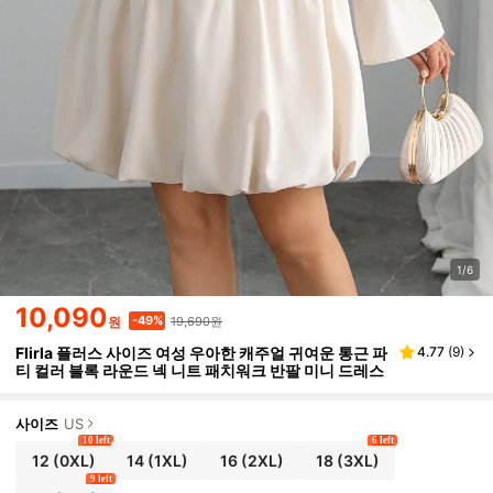
1/6
10,090
19,690원
-49%
원
Flirla 플러스 사이즈 여성 우아한 캐주얼 귀여운 통근 파
4.77
(
9
)
티 컬러 블록 라운드 넥 니트 패치워크 반팔 미니 드레스
사이즈
US
10 left
6 left
12
(0XL)
14
(1XL)
16
(2XL)
18
(3XL)
9 left