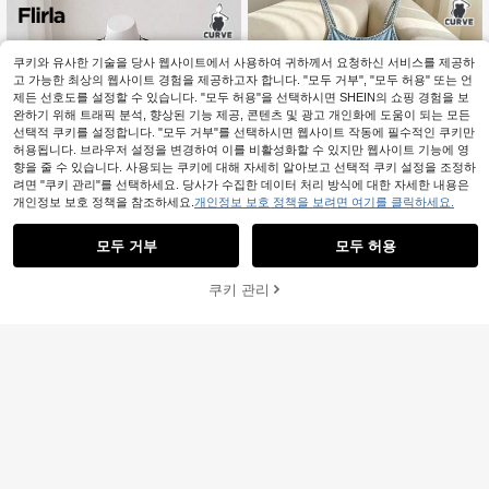
쿠키와 유사한 기술을 당사 웹사이트에서 사용하여 귀하께서 요청하신 서비스를 제공하
고 가능한 최상의 웹사이트 경험을 제공하고자 합니다. "모두 거부", "모두 허용" 또는 언
제든 선호도를 설정할 수 있습니다. "모두 허용"을 선택하시면 SHEIN의 쇼핑 경험을 보
완하기 위해 트래픽 분석, 향상된 기능 제공, 콘텐츠 및 광고 개인화에 도움이 되는 모든
선택적 쿠키를 설정합니다. "모두 거부"를 선택하시면 웹사이트 작동에 필수적인 쿠키만
허용됩니다. 브라우저 설정을 변경하여 이를 비활성화할 수 있지만 웹사이트 기능에 영
향을 줄 수 있습니다. 사용되는 쿠키에 대해 자세히 알아보고 선택적 쿠키 설정을 조정하
려면 "쿠키 관리"를 선택하세요. 당사가 수집한 데이터 처리 방식에 대한 자세한 내용은
개인정보 보호 정책을 참조하세요.
개인정보 보호 정책을 보려면 여기를 클릭하세요.
모두 거부
모두 허용
쿠키 관리
장바구니 담기
5
49% 할인!
IslaSuriya 플러스 사이즈 드레스, 여
Flirla 플러스 사이즈 V넥 레
성 의상, 여성 드레스, 현재 트렌드, 패
국내배송
#1 TOP 3위
에서 새로운 플러스 사이즈 드레스
이스 패치워크 반팔 러플 타이 웨이스
션 드레스, 스트랩 드레스, 슬링 드레
#5 TOP 3위
에서 휴가 플러스 사이즈 드레스
9,990
트 캐주얼 귀여운 레트로 파티 휴가 드
스, 맥시 드레스, 롱 드레스
원
-24%
200+ 판매됨
레스
18,090
원
-15%