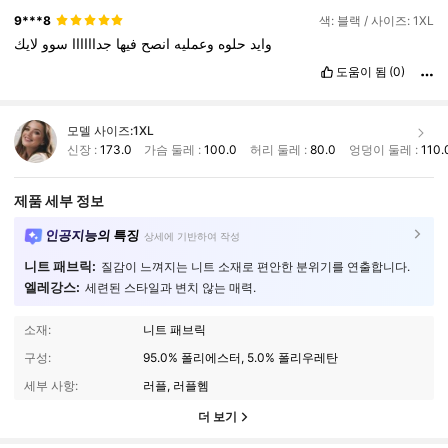
9***8
색: 블랙 / 사이즈: 1XL
وايد
حلوه
وعمليه
انصح
فيها
جداااااا
سوو
لايك
도움이 됨
(0)
모델 사이즈:
1XL
신장 :
173.0
가슴 둘레 :
100.0
허리 둘레 :
80.0
엉덩이 둘레 :
110.
제품 세부 정보
인공지능의 특징
상세에 기반하여 작성
니트 패브릭:
질감이 느껴지는 니트 소재로 편안한 분위기를 연출합니다.
엘레강스:
세련된 스타일과 변치 않는 매력.
소재:
니트 패브릭
구성:
95.0% 폴리에스터, 5.0% 폴리우레탄
세부 사항:
러플, 러플헴
더 보기