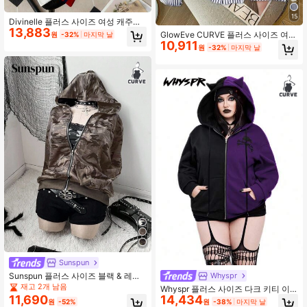
15
Divinelle 플러스 사이즈 여성 캐주얼
13,883
스트리트 스타일 루즈 스웨트셔츠 스
GlowEve CURVE 플러스 사이즈 여성
원
-32%
마지막 날
웨트셔츠, 컬러 블록 디자인, 가을/겨
10,911
우아한 스트라이프 셔츠 경량 루즈 후
원
-32%
마지막 날
울에 적합
드 스웨트셔츠, 여름과 가을에 적합한
버튼 업 셔츠 여성 후드 셔츠 블루 스
트라이프 셔츠 긴팔 셔츠
Sunspun
Sunspun 플러스 사이즈 블랙 & 레드
Whyspr
스트라이프 사선 숄더 아일렛 레이스
재고 2개 남음
Whyspr 플러스 사이즈 다크 키티 이
루즈 스웨트셔츠
11,690
14,434
어 스웨트셔츠 재킷, 해골 프린트 컬러
원
-52%
원
-38%
마지막 날