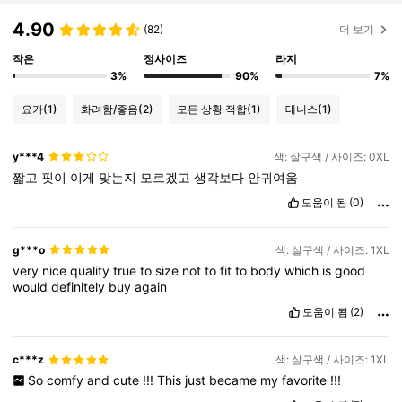
4.90
(82)
더 보기
작은
정사이즈
라지
3%
90%
7%
요가
(1)
화려함/좋음
(2)
모든 상황 적합
(1)
테니스
(1)
y***4
색: 살구색 / 사이즈: 0XL
짧고
핏이
이게
맞는지
모르겠고
생각보다
안귀여움
도움이 됨
(0)
g***o
색: 살구색 / 사이즈: 1XL
very
nice
quality
true
to
size
not
to
fit
to
body
which
is
good
would
definitely
buy
again
도움이 됨
(2)
c***z
색: 살구색 / 사이즈: 1XL
So
comfy
and
cute
!!!
This
just
became
my
favorite
!!!