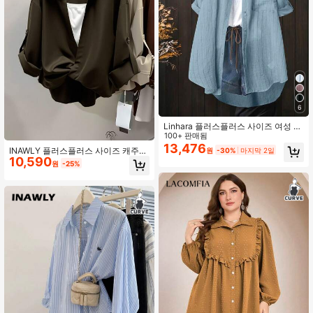
6
Linhara 플러스플러스 사이즈 여성 긴
팔 싱글브레스트 포켓 스트라이프 긴
100+ 판매됨
캐주얼 셔츠
13,476
INAWLY 플러스플러스 사이즈 캐주얼
원
-30%
마지막 2일
10,590
다용도 통근 솔리드 컬러 트위스트 블
원
-25%
라우스