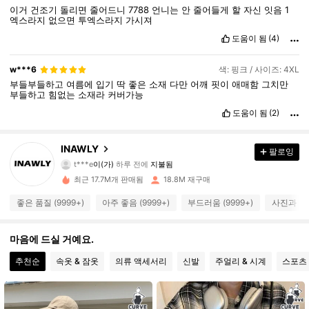
세요
ㅠㅠ
이거
건조기
돌리면
줄어드니
7788
언니는
안
줄어들게
할
자신
잇음
1
냄새 설명:
그냥
옷
시키면
나는
인공적인
냄새나용
엑스라지
없으면
투엑스라지
가시져
도움이 됨
(4)
w***6
색: 핑크 / 사이즈: 4XL
부들부들하고
여름에
입기
딱
좋은
소재
다만
어깨
핏이
애매함
그치만
부들하고
힘없는
소재라
커버가능
도움이 됨
(2)
INAWLY
팔로잉
1.1M 팔로워
4.87
t***e
이(가)
하루 전에
지불됨
a***1
다음
10분 전에
최근 17.7M개 판매됨
18.8M 재구매
1.1M 팔로워
4.87
좋은 품질 (9999+)
아주 좋음 (9999+)
부드러움 (9999+)
사진과 동일
1.1M 팔로워
마음에 드실 거예요.
4.87
추천순
속옷 & 잠옷
의류 액세서리
신발
주얼리 & 시계
스포츠
1.1M 팔로워
4.87