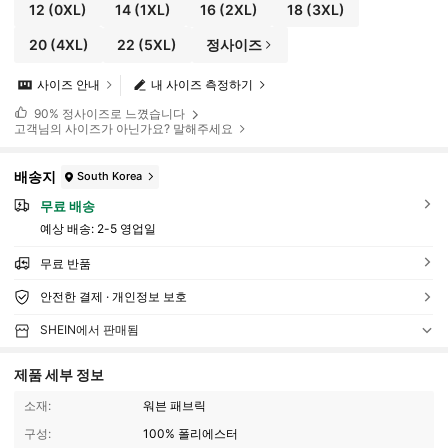
12
(0XL)
14
(1XL)
16
(2XL)
18
(3XL)
20
(4XL)
22
(5XL)
정사이즈
사이즈 안내
내 사이즈 측정하기
90%
정사이즈로 느꼈습니다
고객님의 사이즈가 아닌가요? 말해주세요
배송지
South Korea
무료 배송
예상 배송:
2-5 영업일
무료 반품
안전한 결제 · 개인정보 보호
SHEIN에서 판매됨
제품 세부 정보
소재:
워븐 패브릭
구성:
100% 폴리에스터