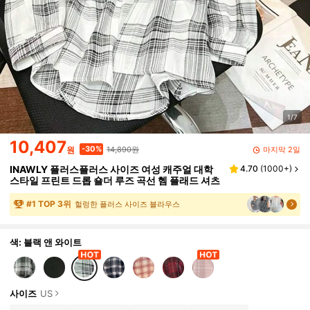
1/7
10,407
14,890원
-30%
마지막 2일
원
INAWLY 플러스플러스 사이즈 여성 캐주얼 대학
4.70
(
1000+
)
스타일 프린트 드롭 숄더 루즈 곡선 헴 플래드 셔츠
#
1
TOP 3위
헐렁한 플러스 사이즈 블라우스
색: 블랙 앤 와이트
사이즈
US