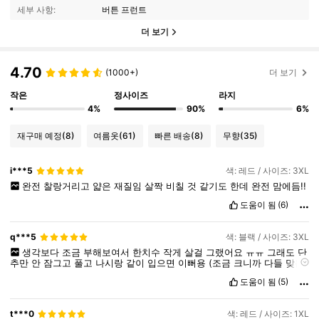
세부 사항:
버튼 프런트
더 보기
4.70
(1000+)
더 보기
작은
정사이즈
라지
4%
90%
6%
재구매 예정
(8)
여름옷
(61)
빠른 배송
(8)
무향
(35)
i***5
색: 레드 / 사이즈: 3XL
완전
찰랑거리고
얇은
재질임
살짝
비칠
것
같기도
한데
완전
맘에듬!!
도움이 됨
(6)
q***5
색: 블랙 / 사이즈: 3XL
생각보다
조금
부해보여서
한치수
작게
살걸
그랬어요
ㅠㅠ
그래도
단
추만
안
잠그고
풀고
나시랑
같이
입으면
이뻐용
(조금
크니까
다들
맞는
치수에
한치수
작게
사시는걸
추천..!)
이
가격에
이정도
퀄리티면
너무나
도움이 됨
(5)
굿입니다ㅏ
강추강추!!
제품 품질:
너무나
좋아요!!
핏
빼고는
다
너무나
좋아요
별
오만개
줘도
좋은
품질이랍니다!!!
t***0
색: 레드 / 사이즈: 1XL
제품 이미지에 충실:
이미지에
겉에
있는
난방?
같은것만
주니까
유의하