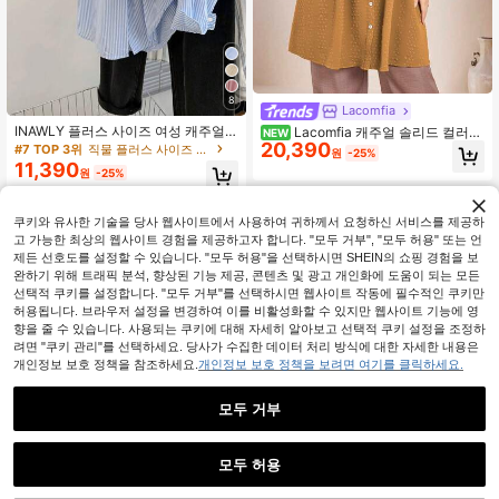
8
Lacomfia
INAWLY 플러스 사이즈 여성 캐주얼
Lacomfia 캐주얼 솔리드 컬러
NEW
스트라이프 긴팔 싱글 브레스트 티셔
20,390
자카드 긴팔 루즈핏 레귤러핏 플러스
#7 TOP 3위
직물 플러스 사이즈 블라우스
원
-25%
츠
사이즈 셔츠, 봄/가을
11,390
원
-25%
QuickShip
쿠키와 유사한 기술을 당사 웹사이트에서 사용하여 귀하께서 요청하신 서비스를 제공하
고 가능한 최상의 웹사이트 경험을 제공하고자 합니다. "모두 거부", "모두 허용" 또는 언
제든 선호도를 설정할 수 있습니다. "모두 허용"을 선택하시면 SHEIN의 쇼핑 경험을 보
완하기 위해 트래픽 분석, 향상된 기능 제공, 콘텐츠 및 광고 개인화에 도움이 되는 모든
선택적 쿠키를 설정합니다. "모두 거부"를 선택하시면 웹사이트 작동에 필수적인 쿠키만
허용됩니다. 브라우저 설정을 변경하여 이를 비활성화할 수 있지만 웹사이트 기능에 영
향을 줄 수 있습니다. 사용되는 쿠키에 대해 자세히 알아보고 선택적 쿠키 설정을 조정하
려면 "쿠키 관리"를 선택하세요. 당사가 수집한 데이터 처리 방식에 대한 자세한 내용은
개인정보 보호 정책을 참조하세요.
개인정보 보호 정책을 보려면 여기를 클릭하세요.
모두 거부
모두 허용