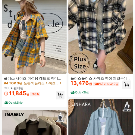
1.1M 팔로워
4.87
1.1M 팔로워
4.87
1.1M 팔로워
4.87
1.1M 팔로워
4.87
플러스 사이즈 여성용 레트로 아메리
플러스플러스 사이즈 여성 체크무늬
1.1M 팔로워
4.87
13,476
칸 니치 디자인 반팔 체크 셔츠, 경량
카라 버튼 다운 셔츠, 캐주얼 루즈핏
#4 TOP 3위
노란색 플러스 사이즈 블라우스
원
-30%
마지막 2일
여름 자외선 차단 재킷, 루즈핏 다용도
대학 스타일, 일상 착용과 통근에 다용
200+ 판매됨
블라우스, 페티트 옐로우
도, 봄 & 가을
11,845
QuickShip
원
-30%
1.1M 팔로워
4.87
QuickShip
1.1M 팔로워
4.87