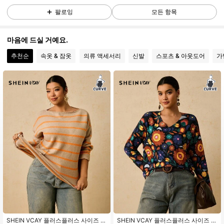
190K 팔로워
4.91
팔로잉
모든 항목
190K 팔로워
4.91
마음에 드실 거예요.
추천순
속옷 & 잠옷
의류 액세서리
신발
스포츠 & 아웃도어
가
190K 팔로워
4.91
190K 팔로워
4.91
190K 팔로워
4.91
190K 팔로워
4.91
190K 팔로워
4.91
SHEIN VCAY 플러스플러스 사이즈 여
SHEIN VCAY 플러스플러스 사이즈 여