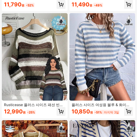
성 스트라이프 크루 넥 긴소매 니트 스
성 플로럴 프린트 브이넥 드롭 숄더 긴
11,790
11,490
원
-52%
원
-49%
웨터 가을 겨울 여성 의류
소매 캐주얼 스웨터, 가을/겨울
190K 팔로워
4.91
190K 팔로워
4.91
190K 팔로워
4.91
Rusticease 플러스 사이즈 패션 빈티
플러스 사이즈 여성용 블루 & 화이트
지 니트 홀로우 아웃 긴팔 풀오버 스웨
스트라이프 리브 커프 긴팔 크루넥 루
12,990
10,850
원
-25%
원
-51%
마지막 3일
터 가을
즈핏 짧은 니트 스웨터, 겨울 의류 여
성 가을