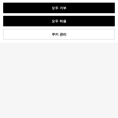
모두 거부
모두 허용
4
쿠키 관리
장바구니 담기
52% 할인!
EMERY ROSE 플러스 사이즈 라운드
넥 니트 탑, 대비 스트라이프, 컷아웃 &
8,917
플러스 사이즈 여성 플로럴 프린트 크
원
-36%
추정된
크로셰 디테일. 루즈핏, 다용도
루넥 루즈핏 얇은 니트 스웨터, 가을
220+ 명 "예쁨"
겨울
12,094
원
-32%