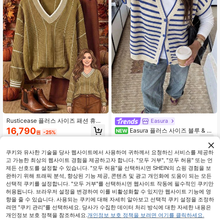
Rusticease 플러스 사이즈 패션 휴가
Easura
자카드 대비색 긴팔 스웨터 일상용
16,790
Easura 플러스 사이즈 블루 & 화
NEW
원
-25%
이트 컬러블록 스트라이프 홀로우 니
14,175
원
-27%
트 가디건, 브이넥 반팔 루즈핏 다용도
오픈 프론트
쿠키와 유사한 기술을 당사 웹사이트에서 사용하여 귀하께서 요청하신 서비스를 제공하
고 가능한 최상의 웹사이트 경험을 제공하고자 합니다. "모두 거부", "모두 허용" 또는 언
제든 선호도를 설정할 수 있습니다. "모두 허용"을 선택하시면 SHEIN의 쇼핑 경험을 보
완하기 위해 트래픽 분석, 향상된 기능 제공, 콘텐츠 및 광고 개인화에 도움이 되는 모든
선택적 쿠키를 설정합니다. "모두 거부"를 선택하시면 웹사이트 작동에 필수적인 쿠키만
허용됩니다. 브라우저 설정을 변경하여 이를 비활성화할 수 있지만 웹사이트 기능에 영
향을 줄 수 있습니다. 사용되는 쿠키에 대해 자세히 알아보고 선택적 쿠키 설정을 조정하
려면 "쿠키 관리"를 선택하세요. 당사가 수집한 데이터 처리 방식에 대한 자세한 내용은
개인정보 보호 정책을 참조하세요.
개인정보 보호 정책을 보려면 여기를 클릭하세요.