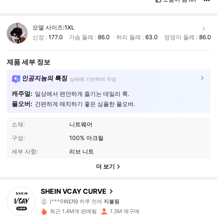
모델 사이즈:
1XL
신장 :
177.0
가슴 둘레 :
86.0
허리 둘레 :
63.0
엉덩이 둘레 :
86.0
제품 세부 정보
인공지능의 특징
상세에 기반하여 작성
캐주얼:
일상에서 편안하게 즐기는 데일리 룩.
풀오버:
간편하게 매치하기 좋은 심플한 풀오버.
소재:
니트웨어
구성:
100% 아크릴
세부 사항:
리브 니트
더 보기
190K 팔로워
4.91
SHEIN VCAY CURVE
j***6
이(가)
하루 전에
지불됨
s***o
다음
2시간 전
최근 1.4M개 판매됨
1.3M 재구매