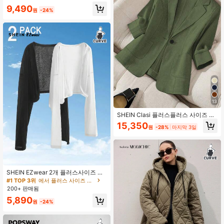
개학, 가을, 교사, 화이트 아우터웨어
9,490
가을
원
-24%
13
SHEIN Clasi 플러스플러스 사이즈 캐
주얼 통근 솔리드 컬러 재킷
15,350
원
-28%
마지막 3일
#1 TOP 3위
에서 플러스 사이즈 재킷
거의 매진!
#1 TOP 3위
#1 TOP 3위
에서 플러스 사이즈 재킷
에서 플러스 사이즈 재킷
SHEIN EZwear 2개 플러스사이즈 여
성 블랙 앤 화이트 긴 소매 오픈 프런
거의 매진!
거의 매진!
트 캐주얼 재킷 세트
200+ 판매됨
#1 TOP 3위
에서 플러스 사이즈 재킷
거의 매진!
5,890
원
-24%