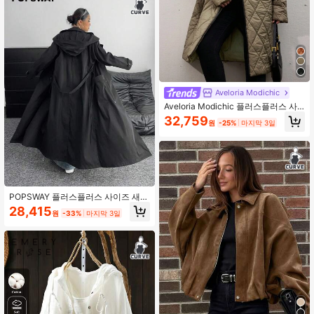
Aveloria Modichic
Aveloria Modichic 플러스플러스 사
이즈 패딩 코트, 여성을 위한 패셔너블
32,759
원
-25%
마지막 3일
한 후드 코트 가을 겨울 옷
POPSWAY 플러스플러스 사이즈 새로
운 우아한 헐렁한 가을 맥시 빈티지 클
28,415
원
-33%
마지막 3일
래식 더블 브레스트 포켓 라펠 칼라 긴
팔 윈드브레이커 긴 코트, 허리 잡힌
일본 스타일 여성용