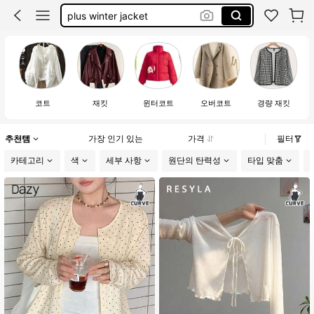
大码外套
jacket plus size women
plus size jackets winter
코트
재킷
윈터코트
오버코트
경량 재킷
추천템
가장 인기 있는
가격
필터
카테고리
색
세부 사항
원단의 탄력성
타입 맞춤