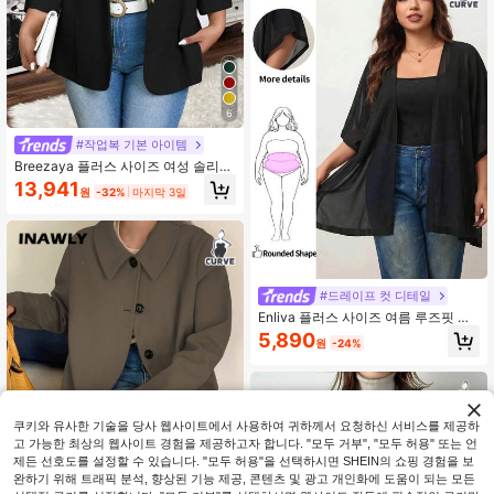
6
#작업복 기본 아이템
Breezaya 플러스 사이즈 여성 솔리드
컬러 미드 기장 소매 전면 버튼 캐주얼
13,941
원
-32%
마지막 3일
블레이저 재킷
#드레이프 컷 디테일
Enliva 플러스 사이즈 여름 루즈핏 시
스루 기모노 재킷, 휴가용 커버업 케이
5,890
원
-24%
프 코트, 사과형 및 둥근 체형용
쿠키와 유사한 기술을 당사 웹사이트에서 사용하여 귀하께서 요청하신 서비스를 제공하
고 가능한 최상의 웹사이트 경험을 제공하고자 합니다. "모두 거부", "모두 허용" 또는 언
제든 선호도를 설정할 수 있습니다. "모두 허용"을 선택하시면 SHEIN의 쇼핑 경험을 보
완하기 위해 트래픽 분석, 향상된 기능 제공, 콘텐츠 및 광고 개인화에 도움이 되는 모든