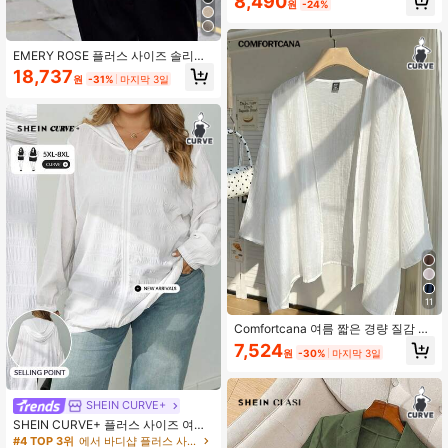
8,490
원
-24%
EMERY ROSE 플러스 사이즈 솔리드
컬러 빈티지 더블 브레스트 V넥 롱 코
18,737
원
-31%
마지막 3일
트, 여성용 통근용 겨울 아우터웨어
11
Comfortcana 여름 짧은 경량 질감 플
러스 사이즈 짧은 재킷, 화이트
7,524
원
-30%
마지막 3일
SHEIN CURVE+
SHEIN CURVE+ 플러스 사이즈 여성
용 경량 후드 긴팔 코트, 솔리드 컬러,
#4 TOP 3위
에서 바디샵 플러스 사이즈 아우터웨어