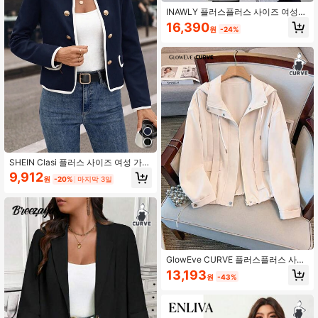
INAWLY 플러스플러스 사이즈 여성
루즈 캐주얼 후드 집업 가디건
16,390
원
-24%
SHEIN Clasi 플러스 사이즈 여성 가을
라펠 긴 소매 더블 브레스트 캐주얼 재
9,912
원
-20%
마지막 3일
킷
GlowEve CURVE 플러스플러스 사이
즈 여성 솔리드 컬러 긴팔 지퍼 프론트
13,193
원
-43%
끈 후드 재킷