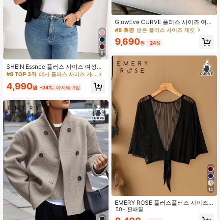
GlowEve CURVE 플러스 사이즈 여성
여름 캐주얼 휴가 데일리 출근 솔리드
#8 호평
받은 플러스 사이즈 재킷
컬러 쉬피 3/4 소매 크롭 재킷
9,690
원
-24%
8
SHEIN Essnce 플러스 사이즈 여성
봄/여름 패션 캐주얼 편안한 일상 기본
#8 TOP 3위
에서 플러스 사이즈 가벼운 재킷
다용도 반팔 블랙 가디건, 여름 코트,
4,990
외출 상의, 오피스웨어, 휴가
원
-24%
마지막 3일
14
EMERY ROSE 플러스플러스 사이즈
여성 우아한 레이스 메쉬 반소매 가벼
50+ 판매됨
운 비치/휴가용 가디건