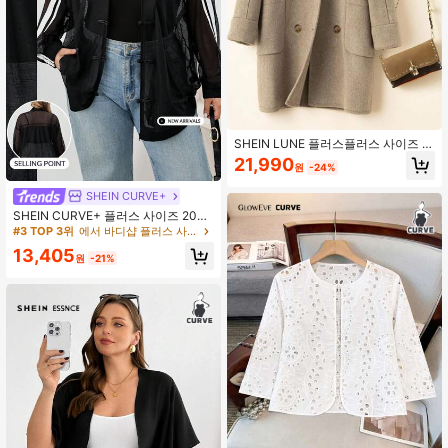
SHEIN LUNE 플러스플러스 사이즈 더
블 브레스트 캐주얼 따뜻한 오버코트,
21,990
원
-24%
가을/겨울
SHEIN CURVE+
SHEIN CURVE+ 플러스 사이즈 2026
신상 메쉬 재킷, 동방 매듭 버튼, 새틴
#3 TOP 3위
에서 바디샵 플러스 사이즈 아우터웨어
소매, 스탠드 칼라, 스트리트웨어, 캐
13,405
주얼, 여름, 오프로드 사이클링, 블랙
원
-21%
앤 화이트 스트라이프