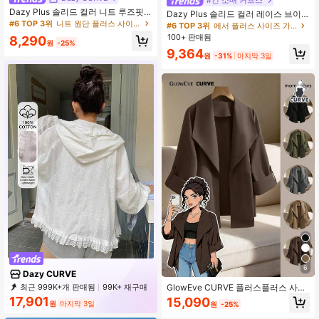
#긴 소매 커프스
Dazy Plus 솔리드 컬러 니트 루즈핏
Dazy Plus 솔리드 컬러 레이스 브이
가디건, 다용도 플러스 사이즈 여성
#6 TOP 3위
니트 원단 플러스 사이즈 아우터웨어
넥 핏팅 롱 슬리브 가디건 아우터 우아
#6 TOP 3위
에서 플러스 사이즈 가벼운 재킷
봄/여름 경량 재킷
한 플러스 사이즈 여성 봄 여름 살구색
100+ 판매됨
8,290
원
-25%
얇은 재킷 초가을
9,364
원
-31%
마지막 3일
6
Dazy CURVE
GlowEve CURVE 플러스플러스 사이
최근 999K+개 판매됨
99K+ 재구매
즈 여성 롤 탭 슬리브 루즈 캐주얼 재
401K 구독
17,901
15,090
원
마지막 3일
원
-25%
킷, 솔리드 컬러, 데일리, 출퇴근, 가을/
겨울에 다용도