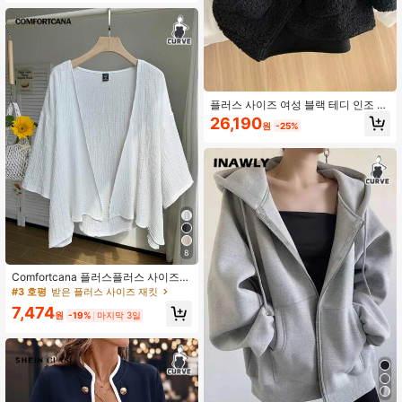
아우터
플러스 사이즈 여성 블랙 테디 인조 모
피 버튼 프론트 긴팔 가디건 재킷, 약
26,190
원
-25%
간의 신축성이 있는 패셔너블한 겨울
아우터웨어
8
Comfortcana 플러스플러스 사이즈
경량 짧은 흰색 재킷, 가을/겨울용 여
#3 호평
받은 플러스 사이즈 재킷
름 면 편안한 가디건
7,474
원
-19%
마지막 3일