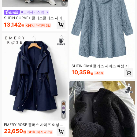
5
#오버사이즈 핏
SHEIN CURVE+ 플러스플러스 사이
즈 여성 블랙 롱 윈드브레이커, 블랙
13,142
원
-24%
마지막 3일
롱 슬리브 미니멀리스트 캐주얼 일상
재킷 플러스플러스 사이즈 트렌치 코
트 8XL 여성 코트 커브 트렌치 코트 플
러스플러스 사이즈 가을 코트, 여성용
가을 의류, 겨울용'
SHEIN Clasi 플러스 사이즈 여성 지퍼
업 플리스 후드 재킷, 가을/겨울
10,359
원
-46%
8
EMERY ROSE 플러스 사이즈 여성 허
리 졸라매는 후드 윈드브레이커 재킷,
22,650
원
-31%
마지막 3일
캐주얼하고 우아한 루즈핏 고급 여름