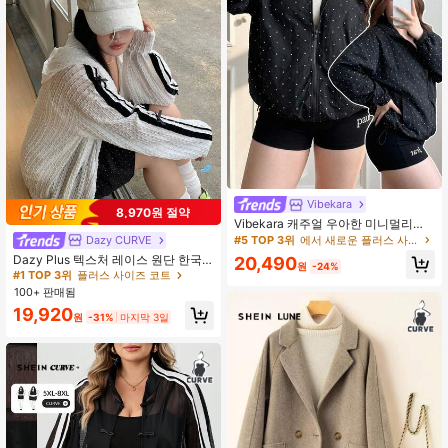
Vibekara
8,970원 절약
Vibekara 캐주얼 우아한 미니멀리스
트 스포츠 패션 재킷, 방풍 피부 친화
Dazy CURVE
#5 TOP 3위
에서 새로운 플러스 사이즈 아우터웨어
적 소재, 지퍼 카디건, 폴카 도트 프린
Dazy Plus 텍스처 레이스 원단 한국
20,490
트, 스포츠, 러닝, 사이클링, 야간 러닝
원
-24%
스타일 스트라이프 패치워크 루즈핏
#1 TOP 3위
플러스 사이즈 코트
에 적합, 블랙 긴팔, 사계절용, 플러스
리본 장식 캐주얼 긴팔 봄/여름 화이트
100+ 판매됨
사이즈 여성 재킷
플러스 사이즈 여성 레귤러 재킷 스쿨
19,920
룩
원
-31%
마지막 3일