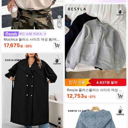
#긴 소매 커프스
Muchica 플러스 사이즈 여성 봄/여름
스탠드 칼라 컬러 블록 캐주얼 버서타
17,675
원
-20%
일 경량 재킷
4,637원 절약
Resyla 플러스플러스 사이즈 여성 솔
리드 컬러 긴소매 싱글 브레스트 캐주
12,753
원
-27%
얼 포켓 재킷, 가을