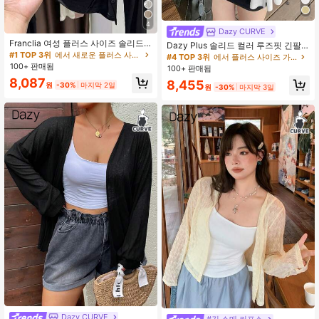
4
Dazy CURVE
Franclia 여성 플러스 사이즈 솔리드
Dazy Plus 솔리드 컬러 루즈핏 긴팔
컬러 긴팔 싱글 브레스트 캐주얼 경량
#1 TOP 3위
에서 새로운 플러스 사이즈 아우터웨어
화이트 커버업 오픈 프론트 플러스 사
#4 TOP 3위
에서 플러스 사이즈 가벼운 재킷
탑
이즈 여성 봄 여름 가을 얇은 재킷
100+ 판매됨
100+ 판매됨
8,087
8,455
원
-30%
마지막 2일
원
-30%
마지막 3일
Dazy CURVE