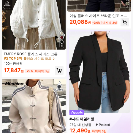
6
여성 플러스 사이즈 브라운 인조 스웨
이드 재킷, 드롭 숄더 긴팔, 실버 지퍼
20,088
원
-34%
마지막 3일
디테일, 드롭 숄더 4버튼 헴 플리츠 커
프스, 패션 소프트 패브릭 스트리트 스
타일 편안한 루즈핏 경량 재킷 봄 가을
겨울용
5
EMERY ROSE 플러스 사이즈 코튼 린
넨 편안한 긴 후드 드로스트링 패션 캐
#3 TOP 3위
플러스 사이즈 코트
주얼 휴가 긴팔 재킷 포켓 포함
100+ 판매됨
17,847
원
-29%
마지막 3일
#샤프 테일러링
27일 내 신상품
Peaked
12,490
원
마지막 3일