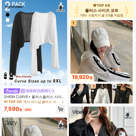
TOP 3위
플러스 사이즈 코트
100+ 사용자가 별 5개를 적립함
1
19,920
원
2
3
4
SHEIN CURVE+
SHEIN CURVE+ 플러스플러스 사이
즈/학교 의류/백투스쿨 의류/백투스쿨
#1 TOP 3위
에서 바디샵 플러스 사이즈 아우터웨어
여성용 블랙 앤 화이트 투피스 재킷,
7,590
플러스플러스 사이즈
원
-25%