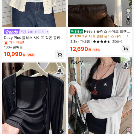
8
Resyla 플러스 사이즈 프렌
#긴 소매 커프스
국내배송
#2 TOP 3위
니트 원단 플러스 사이즈 아우터웨어
치 스타일 캐미솔 드레스 커버업 프릴
#1 TOP 3위
니트 원단 플러스 사이즈 아우터웨어
거의 매진!
Dazy Plus 플러스 사이즈 작은 폴카
트림 긴팔 티셔츠 커버업, 여성 여름
2.3k+ 판매됨
도트 라운드 넥 버튼 앞면 긴팔 캐주얼
(500+)
#2 TOP 3위
#2 TOP 3위
니트 원단 플러스 사이즈 아우터웨어
니트 원단 플러스 사이즈 아우터웨어
선스크린 탑
가디건 걸, 봄/가을 여름
100+ 판매됨
거의 매진!
거의 매진!
12,690
원
-15%
#2 TOP 3위
니트 원단 플러스 사이즈 아우터웨어
10,990
원
-25%
거의 매진!