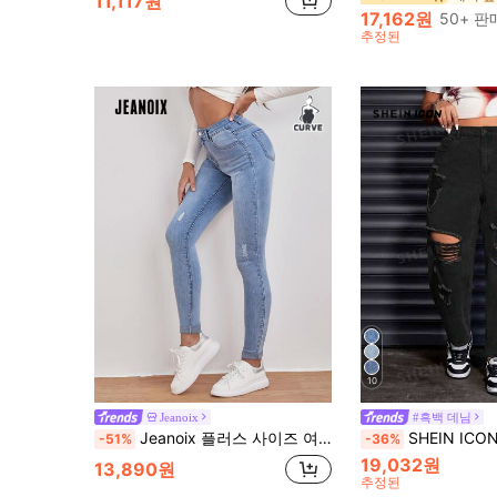
11,117원
17,162원
50+ 
추정된
10
Jeanoix
#흑백 데님
Jeanoix 플러스 사이즈 여성 Y2K 버튼 장식 스키니 스트레치 디스트레스드 데님 진
SHEIN ICON 포켓과 찢어진 구멍이 있는 플
-51%
-36%
19,032원
13,890원
추정된