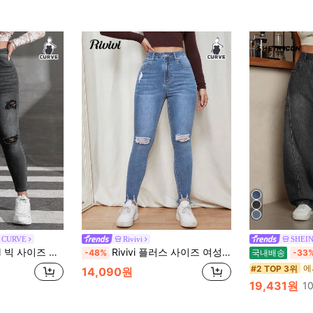
 CURVE
Rivivi
SHEIN
척 대미지 천이 해어지다 스키니 청바지
Rivivi 플러스 사이즈 여성용 스트레치 데님 진, 아메리칸 스타일 라이트 블루 워싱 슬림 허리 진, 패셔너블한 디스트레스드 스키니 진
-48%
국내배송
-33
#2 TOP 3위
14,090원
19,431원
1