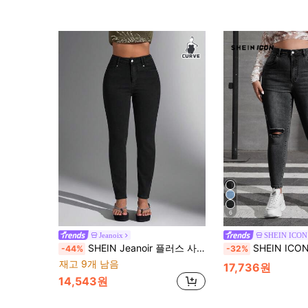
6
Jeanoix
SHEIN ICON
SHEIN Jeanoir 플러스 사이즈 캐주얼 다용도 단색 슬림핏 청바지
SHEIN ICON 빅 사이즈 표백제 세
-44%
-32%
재고 9개 남음
17,736원
14,543원