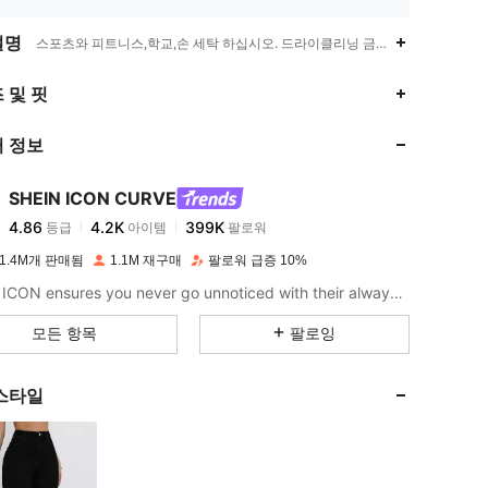
설명
스포츠와 피트니스,학교,손 세탁 하십시오. 드라이클리닝 금지,하이 스트레치
4.86
4.2K
399K
 및 핏
 정보
4.86
4.2K
399K
SHEIN ICON CURVE
4.86
4.2K
399K
등급
아이템
팔로워
t***3
이(가)
하루 전에
지불됨
1.4M개 판매됨
1.1M 재구매
팔로워 급증 10%
4.86
4.2K
399K
SHEIN ICON ensures you never go unnoticed with their always-trendy & equally edgy looks.
모든 항목
팔로잉
4.86
4.2K
399K
스타일
4.86
4.2K
399K
4.86
4.2K
399K