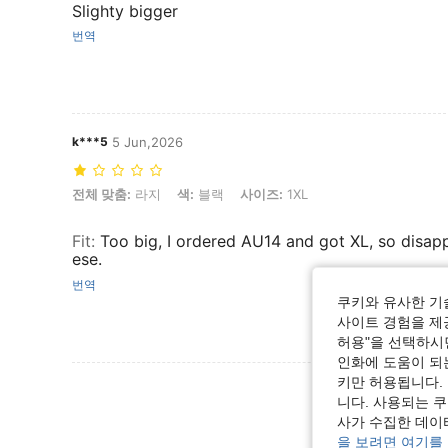
Slighty bigger
번역
k***5
5 Jun,2026
전체 맞춤: 라지, 색: 블랙, 사이즈: 1XL
전체 맞춤:
라지
색:
블랙
사이즈:
1XL
Fit
:
Too big, I ordered AU14 and got XL, so disapp
ese.
번역
쿠키와 유사한 기
사이트 경험을 제공
허용"을 선택하시면
인화에 도움이 되
키만 허용됩니다.
리뷰 더 
니다. 사용되는 
사가 수집한 데이
을 보려면 여기를