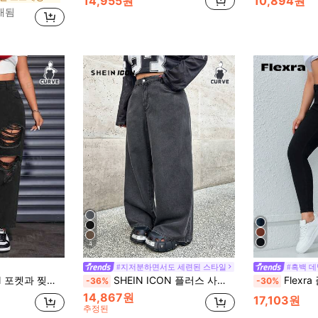
14,955원
10,894원
판매됨
4
#지저분하면서도 세련된 스타일
#흑백 
러스 사이즈 여성용 스트레이트 레그 청바지
SHEIN ICON 플러스 사이즈 패셔너블하고 다용도의 루즈 와이드 레그 보이프렌드 진
Flexra 플러스플러스 사이즈
-36%
-30%
14,867원
17,103원
추정된