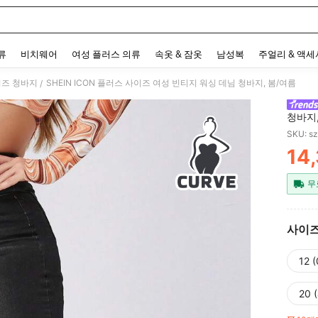
 and down arrow keys to navigate search 최근 검색어 and 검색 후 발견. Press Enter 
류
비치웨어
여성 플러스 의류
속옷 & 잠옷
남성복
주얼리 & 액
이즈 청바지
SHEIN ICON 플러스 사이즈 여성 빈티지 워싱 데님 청바지, 봄/여름
/
청바지,
SKU: s
14
PR
무
사이
12 
20 