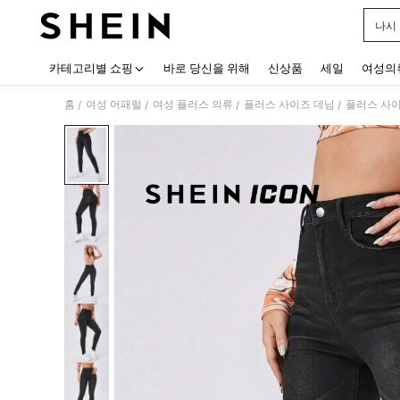
나시
Use up
카테고리별 쇼핑
바로 당신을 위해
신상품
세일
여성의
홈
여성 어패럴
여성 플러스 의류
플러스 사이즈 데님
플러스 사
/
/
/
/