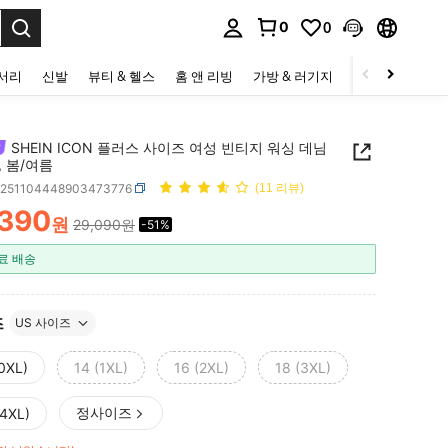
0
0
to select.
세서리
신발
뷰티 & 헬스
홈 앤 리빙
가방 & 러기지
스포츠 & 아웃
SHEIN ICON 플러스 사이즈 여성 빈티지 워싱 데님
 봄/여름
z251104448903473776
(11 리뷰)
,390
원
29,090원
-51%
ICE AND AVAILABILITY
료 배송
즈
US 사이즈
(0XL)
14 (1XL)
16 (2XL)
18 (3XL)
정사이즈
(4XL)