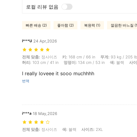
로컬 리뷰 없음
빠른 배송 (2)
좋아함 (2)
복원력 (1)
깔끔한 바느질 (1
I***U
24 Apr,2026
전체 맞춤: 정사이즈, 키: 168 cm / 66 in, 무게: 93 kg / 205 lbs, 체형: 삼각
전체 맞춤:
정사이즈
키:
168 cm / 66 in
무게:
93 kg / 205 l
허리:
103 cm / 41 in
엉덩이:
134 cm / 53 in
색:
블랙
사이
I really loveee it sooo muchhhh
번역
i***a
18 May,2026
전체 맞춤: 정사이즈, 색: 블랙, 사이즈: 2XL
전체 맞춤:
정사이즈
색:
블랙
사이즈:
2XL