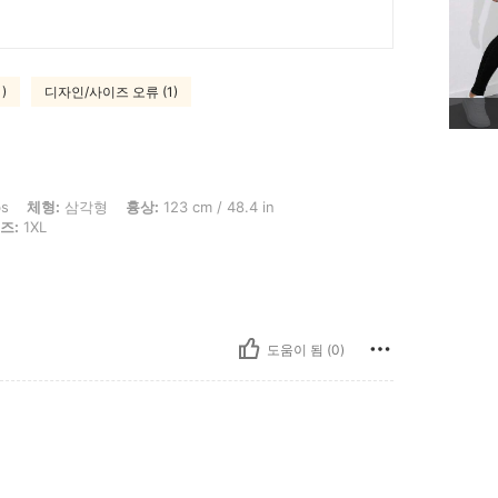
)
디자인/사이즈 오류 (1)
형, 흉상: 123 cm / 48.4 in, 허리: 103 cm / 41 in, 엉덩이: 134 cm / 53 in, 색: 블랙
bs
체형:
삼각형
흉상:
123 cm / 48.4 in
즈:
1XL
도움이 됨 (0)