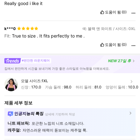
Really
good
i
like
it
도움이 됨
(0)
k***0
색: 블랙 앤 와이트 / 사이즈: 0XL
Fit:
True
to
size
.
It
fits
perfectly
to
me
.
도움이 됨
(0)
NEW
27일 후
#편안한 라운지웨어
집에서 편안하게 시간을 보내기에 가장 좋은 스타일로 아늑함을 더해보세요.
모델 사이즈:
1XL
신장 :
170.0
가슴 둘레 :
98.0
허리 둘레 :
81.0
엉덩이 둘레 :
103.0
제품 세부 정보
인공지능의 특징
상세에 기반하여 작성
니트 패브릭:
포근한 느낌의 니트 소재입니다.
캐주얼:
자연스러운 매력이 돋보이는 캐주얼 룩.