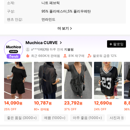
소재:
니트 패브릭
구성:
95% 폴리에스터,5% 폴리우레탄
팬츠 안감:
언라인드
더 보기
Muchica CURVE
50K 팔로워
4.76
팔로잉
a***6
이(가)
하루 전에
지불됨
m***l
다음
30분 전에
최근 660K개 판매됨
81K 재구매
팔로워 급증 12%
50K 팔로워
4.76
50K 팔로워
4.76
50K 팔로워
4.76
14,090
10,787
23,792
12,690
8,
원
원
원
원
25% OFF
80+ 판매됨
37% OFF
24% OFF
36%
50K 팔로워
4.76
좋은 품질 (3000+)
예쁨 (1000+)
아주 좋음 (1000+)
사진과 동일 (