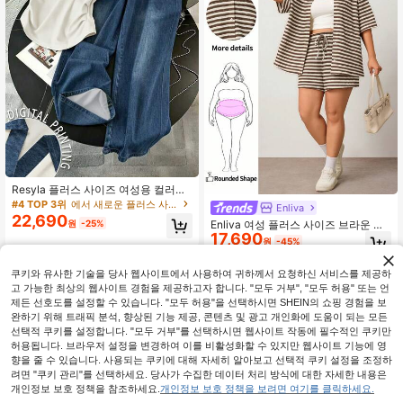
Resyla 플러스 사이즈 여성용 컬러블
록 반팔 탑 및 드로스트링 허리 롱 팬
#4 TOP 3위
에서 새로운 플러스 사이즈 공동 주문
Enliva
츠 캐주얼 데일리 2피스 세트
22,690
원
-25%
Enliva 여성 플러스 사이즈 브라운 화
17,690
이트 스트라이프 니트 2피스 세트 반
원
-45%
팔 버튼 다운 셔츠 & 반바지 매칭 세트
캐주얼 라운지 여름 비치 커비 세트,
쿠키와 유사한 기술을 당사 웹사이트에서 사용하여 귀하께서 요청하신 서비스를 제공하
사과형 및 둥근 체형용
고 가능한 최상의 웹사이트 경험을 제공하고자 합니다. "모두 거부", "모두 허용" 또는 언
제든 선호도를 설정할 수 있습니다. "모두 허용"을 선택하시면 SHEIN의 쇼핑 경험을 보
완하기 위해 트래픽 분석, 향상된 기능 제공, 콘텐츠 및 광고 개인화에 도움이 되는 모든
선택적 쿠키를 설정합니다. "모두 거부"를 선택하시면 웹사이트 작동에 필수적인 쿠키만
허용됩니다. 브라우저 설정을 변경하여 이를 비활성화할 수 있지만 웹사이트 기능에 영
향을 줄 수 있습니다. 사용되는 쿠키에 대해 자세히 알아보고 선택적 쿠키 설정을 조정하
려면 "쿠키 관리"를 선택하세요. 당사가 수집한 데이터 처리 방식에 대한 자세한 내용은
개인정보 보호 정책을 참조하세요.
개인정보 보호 정책을 보려면 여기를 클릭하세요.