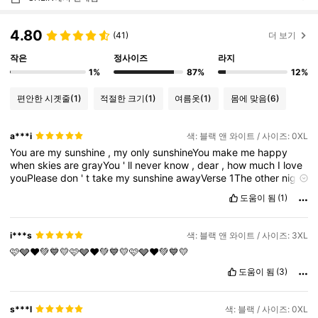
4.80
(41)
더 보기
작은
정사이즈
라지
1%
87%
12%
편안한 시곗줄
(1)
적절한 크기
(1)
여름옷
(1)
몸에 맞음
(6)
a***i
색: 블랙 앤 와이트 / 사이즈: 0XL
You
are
my
sunshine
,
my
only
sunshineYou
make
me
happy
when
skies
are
grayYou
'
ll
never
know
,
dear
,
how
much
I
love
youPlease
don
'
t
take
my
sunshine
awayVerse
1The
other
night
,
d
도움이 됨
(1)
i***s
색: 블랙 앤 와이트 / 사이즈: 3XL
🩷🩶❤️💚💙💛🩷🩶❤️💚💙💛🩷🩶❤️💚💙💛
도움이 됨
(3)
s***l
색: 블랙 / 사이즈: 0XL