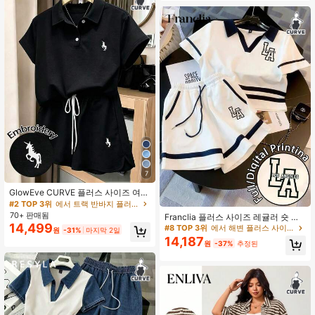
켓 팬츠.
7
GlowEve CURVE 플러스 사이즈 여성
여름 캐주얼 투피스 세트, 폴로 칼라
#2 TOP 3위
에서 트랙 반바지 플러스 사이즈 공동 주문
반팔 상의 및 드로스트링 반바지, 미니
70+ 판매됨
Franclia 플러스 사이즈 레귤러 숏 턴
멀리스트 말 자수, 일상복을 위한 루즈
14,499
다운 칼라 래글런 반팔 상의 + 사선 포
#8 TOP 3위
에서 해변 플러스 사이즈 공동 주문
원
-31%
마지막 2일
하고 편안한 의상
켓 반바지
14,187
원
-37%
추정된