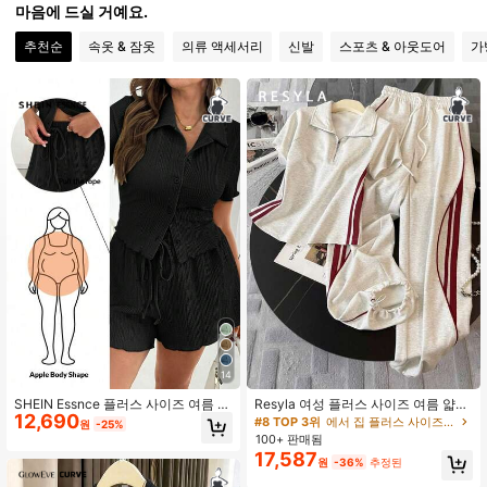
마음에 드실 거예요.
50K 팔로워
4.76
추천순
속옷 & 잠옷
의류 액세서리
신발
스포츠 & 아웃도어
가
50K 팔로워
4.76
50K 팔로워
4.76
50K 팔로워
4.76
50K 팔로워
4.76
50K 팔로워
4.76
14
SHEIN Essnce 플러스 사이즈 여름 투
Resyla 여성 플러스 사이즈 여름 얇은
12,690
피스 세트, 여름 세트 투피스 세트 반
캐주얼 스트라이프 핏 레귤러 스탠드
#8 TOP 3위
에서 집 플러스 사이즈 공동 주문
원
-25%
바지, 개학 옷 십대 트윈걸 옷, 걸 투피
칼라 하프 집업 래글런 반팔 탑 + 사이
100+ 판매됨
스 세트 콘서트 걸 의상 Y2k 세트, 투
드 히든 포켓 커프드 와이드 레그 팬
17,587
원
-36%
추정된
피스, 걸 라운지 세트 휴가 투피스 세
츠. 플러스 사이즈 핏 레귤러 스탠드
트 민트 그린 수트
칼라 래글런 반팔 탑 + 사이드 히든 포