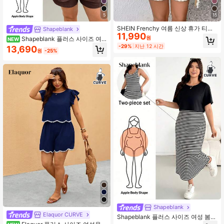
5
15
SHEIN Frenchy 여름 신상 휴가 티셔
Shapeblank
11,990
츠 및 반바지 스트라이프 프린트 플러
원
Shapeblank 플러스 사이즈 여
NEW
스 사이즈 여성 투피스 세트
성 솔리드 컬러 라운드 넥 탑과 반바지
-29%
지난 12 시간
13,690
원
-25%
캐주얼 데일리 2피스 세트
Shapeblank
Elaquor CURVE
Shapeblank 플러스 사이즈 여성 봄/
여름 패션 캐주얼 루즈 스트레치 편안