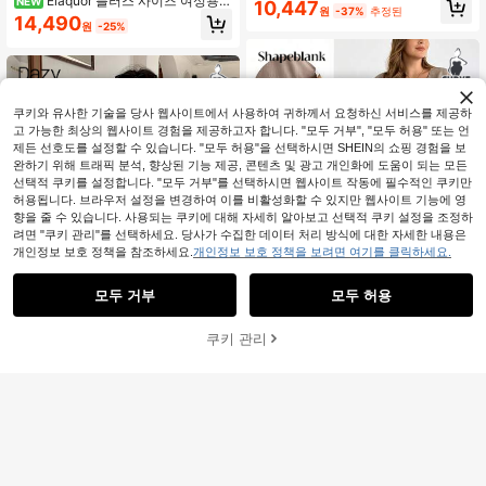
Elaquor 플러스 사이즈 여성용
NEW
10,447
원
-37%
추정된
한 데일리 올매치 다용도 슬리밍 블랙
컬러블록 탑 및 반바지 캐주얼 전통 일
14,490
원
-25%
숏 슈러그 및 스트라이프 롱 탱크 드레
상 2피스 세트 휴가 해변 네이비 블루
스 2종 세트, 공항 룩, 미니멀리스트 스
여름
타일, 편안한 세트, 외출 룩
쿠키와 유사한 기술을 당사 웹사이트에서 사용하여 귀하께서 요청하신 서비스를 제공하
고 가능한 최상의 웹사이트 경험을 제공하고자 합니다. "모두 거부", "모두 허용" 또는 언
제든 선호도를 설정할 수 있습니다. "모두 허용"을 선택하시면 SHEIN의 쇼핑 경험을 보
완하기 위해 트래픽 분석, 향상된 기능 제공, 콘텐츠 및 광고 개인화에 도움이 되는 모든
선택적 쿠키를 설정합니다. "모두 거부"를 선택하시면 웹사이트 작동에 필수적인 쿠키만
허용됩니다. 브라우저 설정을 변경하여 이를 비활성화할 수 있지만 웹사이트 기능에 영
향을 줄 수 있습니다. 사용되는 쿠키에 대해 자세히 알아보고 선택적 쿠키 설정을 조정하
려면 "쿠키 관리"를 선택하세요. 당사가 수집한 데이터 처리 방식에 대한 자세한 내용은
개인정보 보호 정책을 참조하세요.
개인정보 보호 정책을 보려면 여기를 클릭하세요.
모두 거부
모두 허용
쿠키 관리
장바구니 담기
25% 할인!
Shapeblank
Dazy CURVE
Shapeblank 플러스 사이즈 여성 봄/
여름 패션 캐주얼 루즈 편안한 일상 기
Dazy Plus 솔리드 컬러 캐주얼 루즈
재고 8개 남음
본 다용도 슬리밍 딥 브이넥 반팔 상의
반팔 셔츠 상의 & 엘라스틱 허리 반바
#4 TOP 3위
짧은 플러스 사이즈 공동 주문
10,590
및 신축성 허리 반바지 카키 투피스 세
지 세트, 칼리지 스타일, 플러스 사이
원
-49%
14,697
트, 심플 스타일, 휴가 복장, 여성용 캐
즈, 브라운, 봄/여름
원
-36%
추정된
주얼 세트