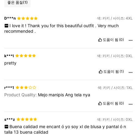
좋은 품질
(1)
D***n
색: 카키 / 사이즈: 4XL
I
love
it
!
Thank
you
for
this
beautiful
outfit
.
Very
much
recommended
.
도움이 됨
(0)
k***l
색: 카키 / 사이즈: 0XL
pretty
도움이 됨
(1)
r***1
색: 카키 / 사이즈: 1XL
Product Quality:
Mejo
manipis
Ang
tela
nya
도움이 됨
(0)
s***z
색: 카키 / 사이즈: 0XL
Buena
calidad
me
encant
ó
yo
soy
xl
de
blusa
y
pantal
ó
n
talla
13
buena
calidad