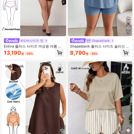
108K 팔로워
4.71
108K 팔로워
4.71
13
#오버사이즈 핏
Shapeblank
Enliva 플러스 사이즈 여성용 여름 캐
Shapeblank 플러스 사이즈 솔리드 컬
주얼 리조트 반바지 및 셔츠 세트, 여
러 캐주얼 반팔 탑과 숏츠 세트, 여름
13,190
8,790
원
-25%
원
-25%
름 투피스 세트, 여름 투피스 세트 스
타일, 반바지 세트, 어버이날 의상, 여
성용 투피스 세트, 여름 의류, 업무용
세트, 세트 의상