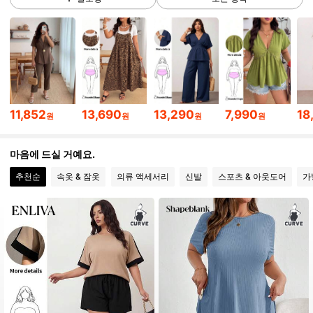
108K 팔로워
4.71
108K 팔로워
4.71
108K 팔로워
4.71
11,852
13,690
13,290
7,990
18
원
원
원
원
마음에 드실 거예요.
108K 팔로워
4.71
추천순
속옷 & 잠옷
의류 액세서리
신발
스포츠 & 아웃도어
가
108K 팔로워
4.71
108K 팔로워
4.71
108K 팔로워
4.71