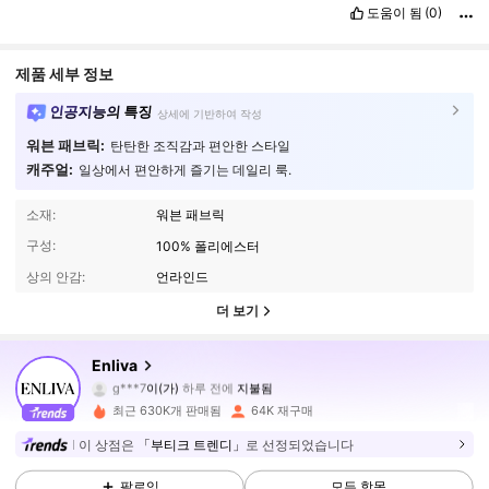
도움이 됨
(0)
제품 세부 정보
인공지능의 특징
상세에 기반하여 작성
워븐 패브릭:
탄탄한 조직감과 편안한 스타일
캐주얼:
일상에서 편안하게 즐기는 데일리 룩.
소재:
워븐 패브릭
구성:
100% 폴리에스터
상의 안감:
언라인드
더 보기
Enliva
108K 팔로워
4.71
g***7
이(가)
하루 전에
지불됨
s***6
다음
1시간 전
최근 630K개 판매됨
64K 재구매
108K 팔로워
4.71
이 상점은
「부티크 트렌디」
로 선정되었습니다
팔로잉
모든 항목