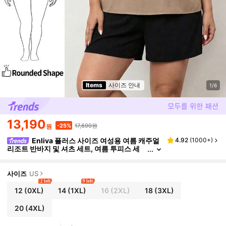
Items
사이즈 안내
1/6
13,190
17,690원
-25%
원
Enliva 플러스 사이즈 여성용 여름 캐주얼
4.92
(
1000+
)
리조트 반바지 및 셔츠 세트, 여름 투피스 세
트, 여름 투피스 세트 스타일, 반바지 세트, 어
버이날 의상, 여성용 투피스 세트, 여름 의류, 업무
용 세트, 세트 의상
사이즈
US
2 left
9 left
12
(0XL)
14
(1XL)
16
(2XL)
18
(3XL)
20
(4XL)