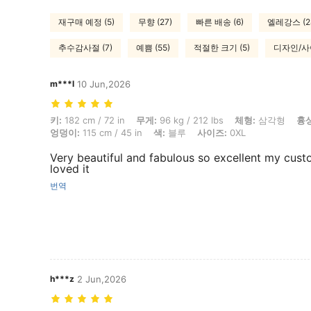
재구매 예정 (5)
무향 (27)
빠른 배송 (6)
엘레강스 (2
추수감사절 (7)
예쁨 (55)
적절한 크기 (5)
디자인/사이
m***l
10 Jun,2026
키: 182 cm / 72 in, 무게: 96 kg / 212 lbs, 체형: 삼각형, 흉상: 127 cm / 
키:
182 cm / 72 in
무게:
96 kg / 212 lbs
체형:
삼각형
흉상
엉덩이:
115 cm / 45 in
색:
블루
사이즈:
0XL
Very beautiful and fabulous so excellent my cus
loved it
번역
h***z
2 Jun,2026