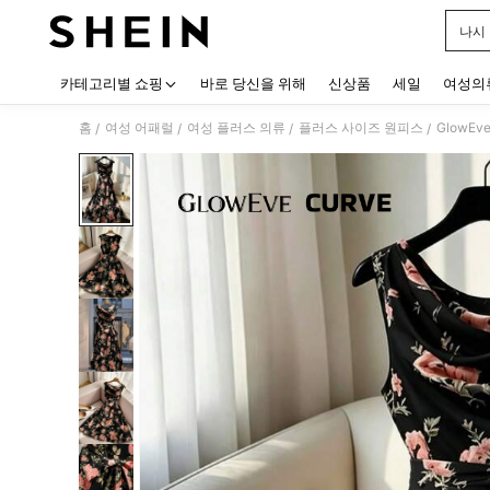
나시
Use up
카테고리별 쇼핑
바로 당신을 위해
신상품
세일
여성의
홈
여성 어패럴
여성 플러스 의류
플러스 사이즈 원피스
GlowE
/
/
/
/