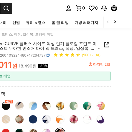
0
0
to select.
세서리
신발
뷰티 & 헬스
홈 앤 리빙
가방 & 러기지
스포츠 & 아웃
 드레스, 직장, 일상복, 모임에 적합
Eve CURVE 플러스 사이즈 여성 인기 플로럴 프린트 미
트 우아한 민소매 타이 넥 드레스, 직장, 일상복, 모
적합
z260409224480747264737
(500+ 리뷰)
011
마지막 2일
원
18,490원
-30%
ICE AND AVAILABILITY
료 배송
블랙