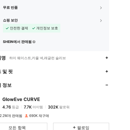
무료 반품
쇼핑 보안
안전한 결제
개인정보 보호
SHEIN에서 판매됨
설명
하이 웨이스트,카울 넥,래글런 슬리브
4.76
7.7K
302K
 및 핏
 정보
4.76
7.7K
302K
GlowEve CURVE
4.76
7.7K
302K
등급
아이템
팔로워
b***2
이(가)
하루 전에
지불됨
2.2M개 판매됨
690K 재구매
4.76
7.7K
302K
모든 항목
팔로잉