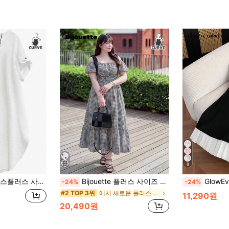
8
일상 편안한 디자인 감각 드레스, 일상 통근에 적합
Bijouette 플러스 사이즈 벚꽃 시즌 종료 한정판 블랙 앤 화이트 민소매 타이다이 드레스 버블 소매 하이 웨이스트 A라인 스커트
GlowEve CURVE 플러스
-24%
-24%
에서 새로운 플러스 사이즈 드레스
#2 TOP 3위
11,290원
20,490원