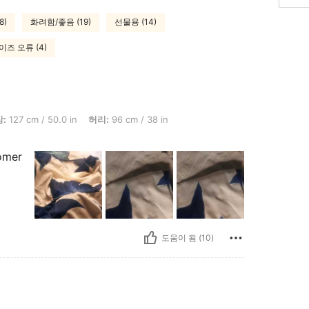
8)
화려함/좋음 (19)
선물용 (14)
즈 오류 (4)
50.0 in, 허리: 96 cm / 38 in, 엉덩이: 115 cm / 45 in, 색: 블루, 사이즈: 0XL
:
127 cm / 50.0 in
허리:
96 cm / 38 in
tomer
도움이 됨 (10)