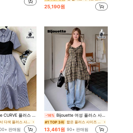
25,190원
패치워크 블랙 캐미솔 민소매 셔츠 칼라 반팔 허리 쉐이핑 A라인 캐주얼 드레스, 일상, 우아함, 레저, 휴가, 직장, 해변, 휴일, 파티, 결혼식, 학생에게 적합
Bijouette 여성 플러스 사이즈 브라운 체크 캐미 드레스, 우아한 로맨틱 캐주얼 미니멀리스트 편안함, 자닝 벚꽃 시즌 마지막 열차 한정판, 빈티지 브이넥 러플 디자인, 허리 밴딩 비대칭 티어드 헴, 플러스 사이즈 브라운 드레스
-16%
에서 다색 플러스 사이즈 드레스
짧은 플러스 사이즈 드레스
#1 TOP 3위
13,461원
00+ 판매됨
90+ 판매됨