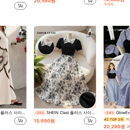
20,590원
추정된
여성 꽃무늬 V넥 캐주얼 파티 드레스
SHEIN Clasi 플러스 사이즈 여성 우아하고 세련된 플로럴 패치워크 드레스
GlowEve CURVE 플러스 사이즈 여성용 봄/여름 블루 스트라이프 
-25%
-24%
#2 TOP 3위
15,990원
20,290원
2