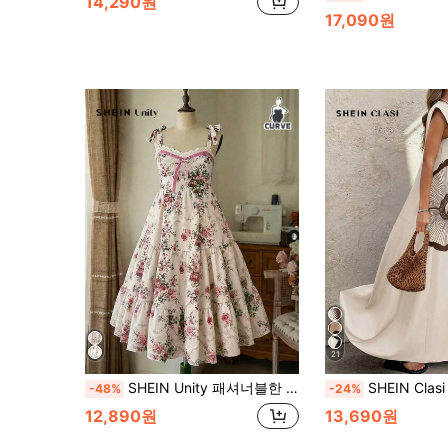
14,290원
17,090원
21
SHEIN Unity 패셔너블한 봄/여름 플로럴 프린트 핑크 시리즈 스파게티 스트랩 케이크 드레스
SHEIN Clasi 플러스 사이즈 
-48%
-24%
12,890원
13,690원