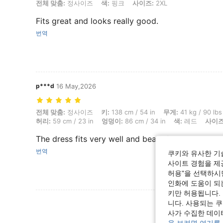
전체 맞춤: 정사이즈, 색: 핑크, 사이즈: 2XL
전체 맞춤:
정사이즈
색:
핑크
사이즈:
2XL
Fits great and looks really good.
번역
p***d
16 May,2026
전체 맞춤: 정사이즈, 키: 138 cm / 54 in, 무게: 41 kg / 90 lbs, 체형: 모래시
전체 맞춤:
정사이즈
키:
138 cm / 54 in
무게:
41 kg / 90 lbs
허리:
59 cm / 23 in
엉덩이:
86 cm / 34 in
색:
레드
사이즈
The dress fits very well and beautiful quality is 
번역
쿠키와 유사한 기
사이트 경험을 제공
허용"을 선택하시면
인화에 도움이 되
키만 허용됩니다.
리뷰 더 
니다. 사용되는 
사가 수집한 데이
을 보려면 여기를