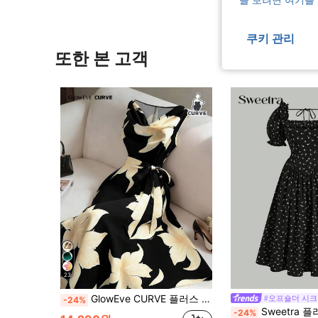
쿠키 관리
또한 본 고객
23
GlowEve CURVE 플러스 사이즈 여성 우아한 민소매 꽃무늬 프린트 드레스 보우 타이 새시 포함
#오프숄더 시크
-24%
Sweetra 플러스플러스 사이즈 디티 플로랄
-24%