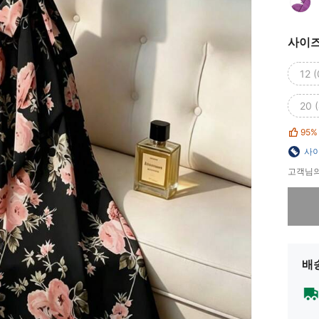
사이
12 
20 
95%
사이
고객님의
죄송합니
배