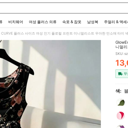
 and down arrow keys to navigate search 최근 검색어 and 검색 후 발견. Press Enter 
류
비치웨어
여성 플러스 의류
속옷 & 잠옷
남성복
주얼리 & 액
ve CURVE 플러스 사이즈 여성 인기 플로럴 프린트 미니멀리스트 우아한 민소매 타이 넥
Glow
니멀리스
임에 
SKU: s
13,
PR
무
색: