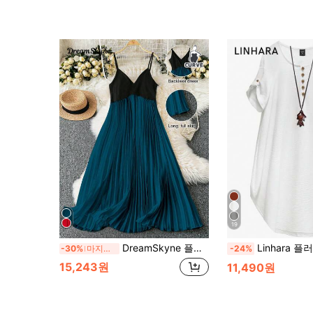
19
DreamSkyne 플리츠 스플라이싱 캐미솔 드레스, 로맨틱 & 우아한 플러스 사이즈 여성 신상
Linhara 플러스플러스 사이즈 여성 크루넥 반팔 
-30%
마지막 2일
-24%
15,243원
11,490원