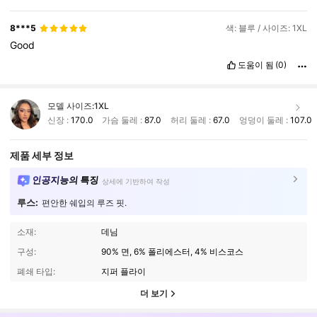
8***5
색: 블루 / 사이즈: 1XL
Good
도움이 됨
(0)
모델 사이즈:
1XL
신장 :
170.0
가슴 둘레 :
87.0
허리 둘레 :
67.0
엉덩이 둘레 :
107.0
제품 세부 정보
인공지능의 특징
상세에 기반하여 작성
루스:
편안한 쉐입의 루즈 핏.
소재:
데님
구성:
90% 면, 6% 폴리에스터, 4% 비스코스
폐쇄 타입:
지퍼 플라이
더 보기
195K 팔로워
4.80