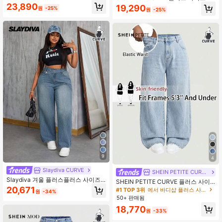
즈 여성용 블루 논스트레치 로우 헴 슬
성 하이 웨이스트 플리츠 포켓 와이드
23,890
19,290
원
-25%
림 와이드 레그 청바지
원
-25%
레그 루즈 캐주얼 청바지
9
4
Slaydiva CURVE
SHEIN PETITE CURVE
Slaydiva 겨울 플러스플러스 사이즈
SHEIN PETITE CURVE 플러스 사이
카우걸 스타일 논스트레치 캐주얼 패
즈 여성 블루 포켓 루즈 스트레이트 진
20,671
#1 TOP 3위
에서 바디샵 플러스 사이즈 데님
원
-34%
션 개인화 청바지, 성 패트릭
50+ 판매됨
18,770
원
-33%