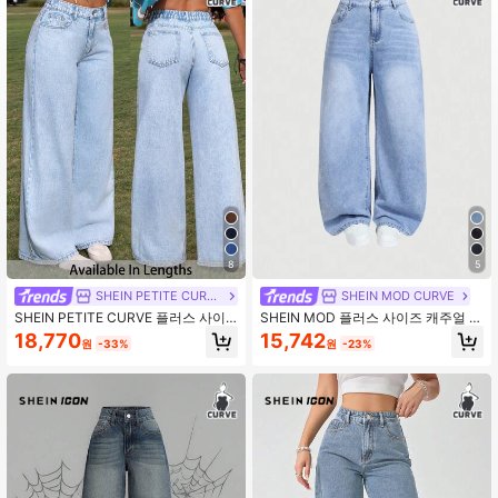
195K 팔로워
4.80
195K 팔로워
4.80
195K 팔로워
4.80
195K 팔로워
4.80
8
5
SHEIN PETITE CURVE
SHEIN MOD CURVE
SHEIN PETITE CURVE 플러스 사이
SHEIN MOD 플러스 사이즈 캐주얼 루
즈 가을 가을 겨울 개학 동창회 할로윈
즈 와이드 레그 블랙 청바지
18,770
15,742
원
-33%
원
-23%
크리스마스 Y2k 귀여운 스트리트웨어
고스 그런지 테크노 생일 밤 외출 클럽
공항 여성 포켓 루즈 캐주얼 다용도 블
루 진 와이드 레그 팬츠 발렌타인 데이