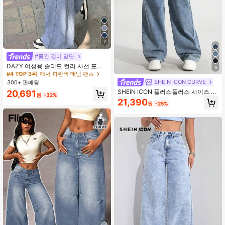
7
#중간 길이 밑단
DAZY 여성용 솔리드 컬러 사선 포켓
5
루즈 캐주얼 스트레이트 레그 청바지
#4 TOP 3위
에서 파란색 데님 팬츠
SHEIN ICON CURVE
300+ 판매됨
SHEIN ICON 플러스플러스 사이즈 여
20,691
원
-32%
성용 탄성 허리 빈티지 라이트 블루 스
21,390
원
-25%
트레이트 레그 청바지