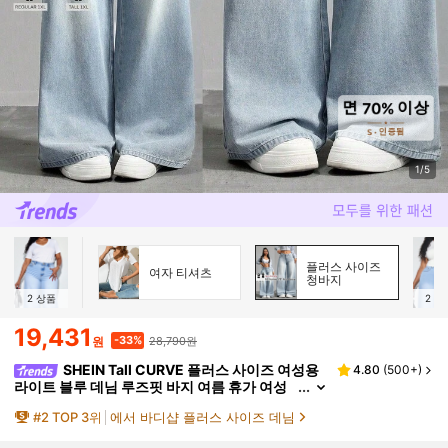
1/5
플러스 사이즈
여자 티셔츠
청바지
2
상품
2
상
19,431
28,790원
-33%
원
SHEIN Tall CURVE 플러스 사이즈 여성용
4.80
(
500+
)
라이트 블루 데님 루즈핏 바지 여름 휴가 여성
클럽 사무실 여성 컨트리 콘서트 레이브 크루즈
#
2
TOP 3위
에서 바디샵 플러스 사이즈 데님
여성 그런지 하이 웨이스트 청바지 발렌타인 데이