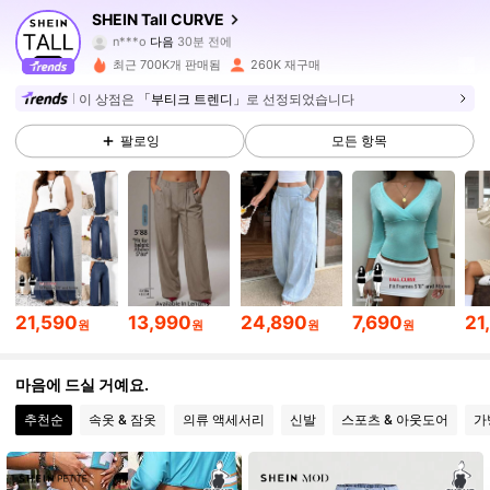
SHEIN Tall CURVE
n***o
다음
30분 전에
r***5
가 탐색 중입니다
195K 팔로워
4.80
최근 700K개 판매됨
260K 재구매
이 상점은
「부티크 트렌디」
로 선정되었습니다
195K 팔로워
4.80
팔로잉
모든 항목
195K 팔로워
4.80
195K 팔로워
4.80
21,590
13,990
24,890
7,690
21
원
원
원
원
195K 팔로워
4.80
마음에 드실 거예요.
추천순
속옷 & 잠옷
의류 액세서리
신발
스포츠 & 아웃도어
가
195K 팔로워
4.80