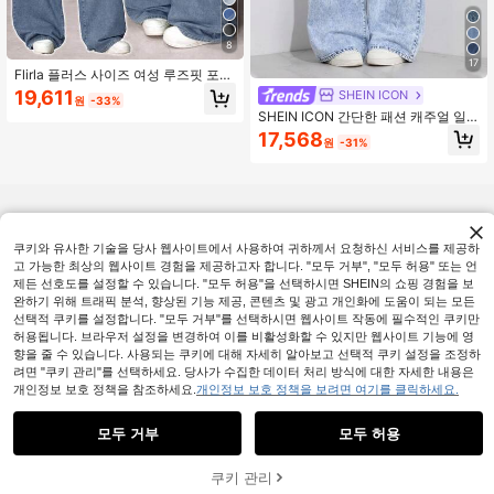
8
17
Flirla 플러스 사이즈 여성 루즈핏 포켓
와이드 레그 캐주얼 다용도 청바지
19,611
SHEIN ICON
원
-33%
SHEIN ICON 간단한 패션 캐주얼 일
상용 데님 바지
17,568
원
-31%
쿠키와 유사한 기술을 당사 웹사이트에서 사용하여 귀하께서 요청하신 서비스를 제공하
고 가능한 최상의 웹사이트 경험을 제공하고자 합니다. "모두 거부", "모두 허용" 또는 언
제든 선호도를 설정할 수 있습니다. "모두 허용"을 선택하시면 SHEIN의 쇼핑 경험을 보
완하기 위해 트래픽 분석, 향상된 기능 제공, 콘텐츠 및 광고 개인화에 도움이 되는 모든
선택적 쿠키를 설정합니다. "모두 거부"를 선택하시면 웹사이트 작동에 필수적인 쿠키만
허용됩니다. 브라우저 설정을 변경하여 이를 비활성화할 수 있지만 웹사이트 기능에 영
향을 줄 수 있습니다. 사용되는 쿠키에 대해 자세히 알아보고 선택적 쿠키 설정을 조정하
려면 "쿠키 관리"를 선택하세요. 당사가 수집한 데이터 처리 방식에 대한 자세한 내용은
개인정보 보호 정책을 참조하세요.
개인정보 보호 정책을 보려면 여기를 클릭하세요.
모두 거부
모두 허용
쿠키 관리
장바구니 담기
33% 할인!