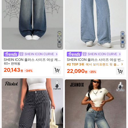
11
8
SHEIN ICON CURVE
SHEIN ICON CURVE
SHEIN ICON 플러스 사이즈 여성 캐
SHEIN ICON 플러스 사이즈 여성 빈
주얼 버서타일 일상 착용 데님 청바지
60+ 판매됨
티지 워싱 스트레이트 레그 청바지
#2 TOP 3위
에서 보이프렌드 핏 플러스 사이즈 데님
포켓 및 버튼 포함
20,143
22,090
원
-34%
원
-25%