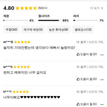
4.80
(500+)
더 보기
작은
정사이즈
라지
4%
89%
7%
무향
(20)
재구매 예정
(2)
높은 휴대성
(8)
엘레강스
(12)
m***8
색: 블루 / 사이즈: 1XL
솔직히
기대안했는데
생각보다
예뻐서
놀랐어요!
도움이 됨
(0)
w***h
색: 블루 / 사이즈: 1XL
편하고
예쁘지만
너무
길어요
도움이 됨
(0)
h***1
색: 블루 / 사이즈: 1XL
너무이뻐요❤️❤️❤️❤️❤️❤️❤️❤️❤️❤️❤️❤️
도움이 됨
(0)