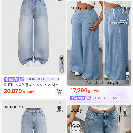
5
SHEIN MOD CURVE
9
SHEIN MOD 플러스 사이즈 저웨스트
루즈 와이드 레그 블루 진, 스택된 여
17,290
20,079
원
-25%
원
-30%
성 청바지, 여성 엄마 청바지, 빈티지
부츠컷 여성 청바지
SHEIN Tall CURVE