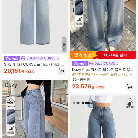
11,714원 절약
SHEIN Tall CURVE
Dazy CURVE
SHEIN Tall CURVE 플러스 사이즈 캐
주얼 탄성 허리 스트레이트 레그 워싱
Dazy Plus 워시드 라이트 블루 다용
20,151
원
-33%
데님 청바지, 배기 청바지, 크리스마스
도 로우 웨이스트 스트레이트 레그 진,
#1 TOP 3위
에서 곡선미 플러스 사이즈 데님
여성 의류 스택드 여성 청바지
캐주얼 스트리트 스타일 플러스 사이
90+ 판매됨
즈 여성 봄/여름
23,576
원
-33%