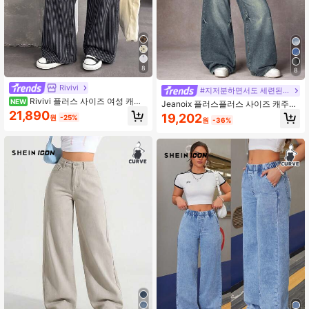
8
8
Rivivi
#지저분하면서도 세련된 스타일
Rivivi 플러스 사이즈 여성 캐주
NEW
Jeanoix 플러스플러스 사이즈 캐주얼
얼 버서타일 스트라이프 자카드 데님
워싱 로우 웨이스트 와이드 레그 청바
21,890
19,202
원
-25%
와이드 레그 팬츠
원
-36%
지