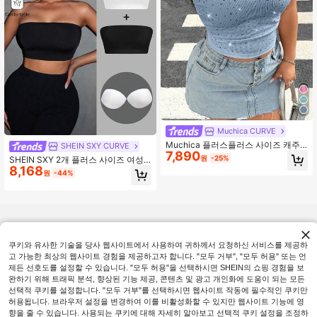
Muchica CURVE
Muchica 플러스플러스 사이즈 캐주
SHEIN SXY CURVE
7,890
얼 라인스톤 장식 캐주얼 우아한 휴가
원
-25%
SHEIN SXY 2개 플러스 사이즈 여성
업무/사무실 브런치 페어리코어 편안
8,168
솔리드 컬러 캐주얼 다용도 튜브 탑
원
-44%
한 콘서트 여성용 화이트 반짝이는 탱
크톱, 클럽 여성 섹시하고 패셔너블한
일상 여름/봄 착용용
쿠키와 유사한 기술을 당사 웹사이트에서 사용하여 귀하께서 요청하신 서비스를 제공하
고 가능한 최상의 웹사이트 경험을 제공하고자 합니다. "모두 거부", "모두 허용" 또는 언
제든 선호도를 설정할 수 있습니다. "모두 허용"을 선택하시면 SHEIN의 쇼핑 경험을 보
완하기 위해 트래픽 분석, 향상된 기능 제공, 콘텐츠 및 광고 개인화에 도움이 되는 모든
선택적 쿠키를 설정합니다. "모두 거부"를 선택하시면 웹사이트 작동에 필수적인 쿠키만
허용됩니다. 브라우저 설정을 변경하여 이를 비활성화할 수 있지만 웹사이트 기능에 영
향을 줄 수 있습니다. 사용되는 쿠키에 대해 자세히 알아보고 선택적 쿠키 설정을 조정하