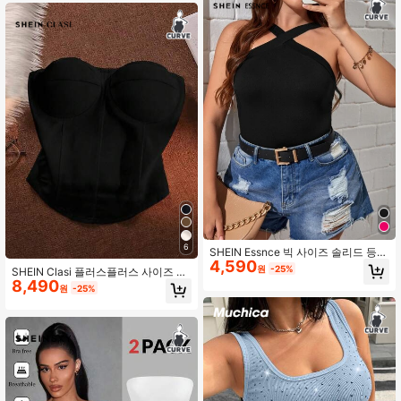
는 탱크 탑, 클럽 섹시한 탑 일상 착용
을 위한 패셔너블한 여름/봄 아이템
6
SHEIN Essnce 빅 사이즈 솔리드 등
4,590
트임 상의
원
-25%
SHEIN Clasi 플러스플러스 사이즈 단
8,490
색 오프 숄더 크롭 캐주얼 다용도 여성
원
-25%
탑