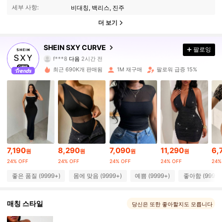
세부 사항:
비대칭, 백리스, 진주
더 보기
450K 팔로워
4.89
SHEIN SXY CURVE
팔로잉
f***8
다음
2시간 전
s***d
가 탐색 중입니다
450K 팔로워
4.89
최근 690K개 판매됨
1M 재구매
팔로워 급증 15%
450K 팔로워
4.89
450K 팔로워
4.89
7,190
8,290
7,090
11,290
6,
원
원
원
원
450K 팔로워
4.89
24% OFF
24% OFF
24% OFF
24% OFF
24%
좋은 품질 (9999+)
몸에 맞음 (9999+)
예쁨 (9999+)
좋아함 (9999+
450K 팔로워
4.89
매칭 스타일
당신은 또한 좋아할지도 모릅니다
450K 팔로워
4.89