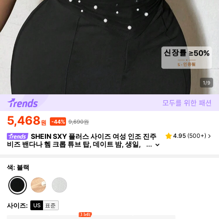
1/9
5,468
9,690원
-44%
원
SHEIN SXY 플러스 사이즈 여성 인조 진주
4.95
(
500+
)
비즈 밴다나 헴 크롭 튜브 탑, 데이트 밤, 생일,
여자 회식, 캐주얼, 쇼핑, 스트리트웨어, 외출에
적합하며 매치하기 쉽고 슬림해 보이며 체형을 돋보
이게 해줍니다
색: 블랙
사이즈
:
US
표준
3 left