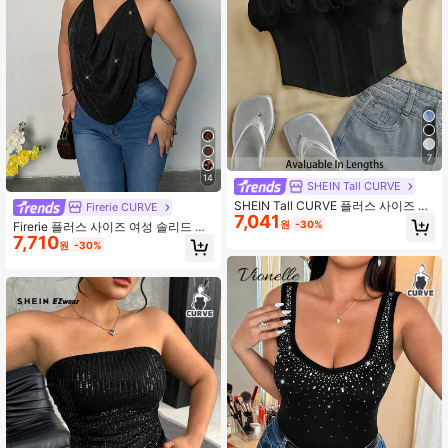
7
14
SHEIN Tall CURVE
SHEIN Tall CURVE 플러스 사이즈 여
Firerie CURVE
7,041
성 솔리드 컬러 러플 헴 밴도 쉐이프웨
원
-30%
Firerie 플러스 사이즈 여성 솔리드 컬
어 탑
7,710
러 라인스톤 드레이프 넥 패셔너블 캐
원
-30%
미솔