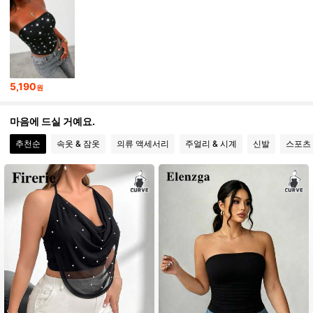
450K 팔로워
4.89
450K 팔로워
4.89
5,190
원
마음에 드실 거예요.
450K 팔로워
4.89
추천순
속옷 & 잠옷
의류 액세서리
주얼리 & 시계
신발
스포츠
450K 팔로워
4.89