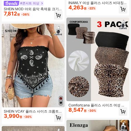
INAWLY 여성 플러스 사이즈 비대칭
#콘서트 의상
4,263
어깨 리본 자수 티셔츠, 여름 슬림핏
원
-22%
SHEIN MOD 야외 음악 축제용 크기
플래터링 크롭탑
7,812
큰 여름 글리터 스팽글 디테일 튜브 탑
원
-36%
Comfortcana 플러스 사이즈 여성 레
8,547
오파드 프린트/솔리드 컬러 튜브 탑
원
-30%
SHEIN VCAY 플러스 사이즈 크롭트
3,990
탑, 화이트 플로럴 프린트가 있는 블랙
원
-30%
베이스, 여성용