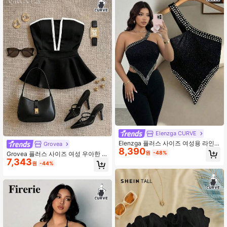
Elenzga CURVE
Elenzga 플러스 사이즈 여성용 라인
Grovea
8,390
스톤 장식 섹시한 다용도 캐주얼 탑
원
-48%
Grovea 플러스 사이즈 여성 우아한 스
7,343
트랩리스 피티드 파티 탑
원
-44%