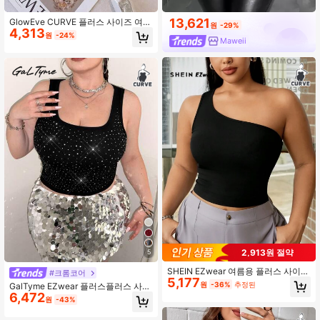
13,621
GlowEve CURVE 플러스 사이즈 여성
원
-29%
4,313
용 솔리드 컬러 트위스트 러치드 반도
원
-24%
Maweii
탑, 일상복, 휴가, 외출, 파티, 봄/여름
에 적합
2,913원 절약
5
SHEIN EZwear 여름용 플러스 사이즈
#크롬코어
5,177
민소매 원숄더 슬림핏 여성 탑
원
-36%
추정된
GalTyme EZwear 플러스플러스 사이
6,472
즈 캐주얼 라인스톤 장식 캐주얼 우아
원
-43%
한 휴가 업무/사무실 브런치 페어리코
어 편안한 콘서트 여성 화이트 반짝이