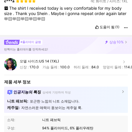
c***a
색: 화이트 / 사이즈: 1XL
The
shirt
I
received
today
is
very
comfortable
for
my
body
size
.
Thank
you
Shein
.
Maybe
i
gonna
repeat
order
again
later
🫶🏻🫶🏻🫶🏻🫶🏻🫶🏻
도움이 됨
(1)
상승
10%
#홀리데이 글램
반짝이는 홀리데이를 만끽하세요!
모델 사이즈:
US 14 (1XL)
신장 :
170.0
가슴 둘레 :
100.0
허리 둘레 :
84.0
엉덩이 둘레 :
114.
제품 세부 정보
인공지능의 특징
상세에 기반하여 작성
니트 패브릭:
포근한 느낌의 니트 소재입니다.
캐주얼:
자연스러운 매력이 돋보이는 캐주얼 룩.
소재:
니트 패브릭
구성:
94% 폴리아미드, 6% 폴리우레탄