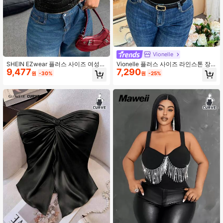
Vionelle
SHEIN EZwear 플러스 사이즈 여성
Vionelle 플러스 사이즈 라인스톤 장
9,477
7,290
시퀸 플리츠 튜브 탑
식 스쿱 넥 핏 패션 탱크탑 블랙 라인
원
-30%
원
-25%
스톤 탑 스터드 탑 블랙 반짝이 탑 블
링 탑 귀여운 블랙 탑