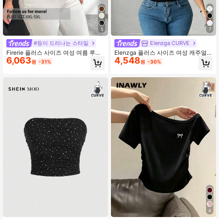
5
7
#등이 드러나는 스타일
Elenzga CURVE
Firerie 플러스 사이즈 여성 여름 루즈
Elenzga 플러스 사이즈 여성 캐주얼
6,063
4,548
플로위 스파게티 스트랩 비즈 진주 메
솔리드 컬러 핏 튜브 탑, 여름
원
-31%
원
-30%
쉬 백리스 캐미 탑, 우아한 캐주얼 휴
가 음악 페스티벌 파티 웨어
4