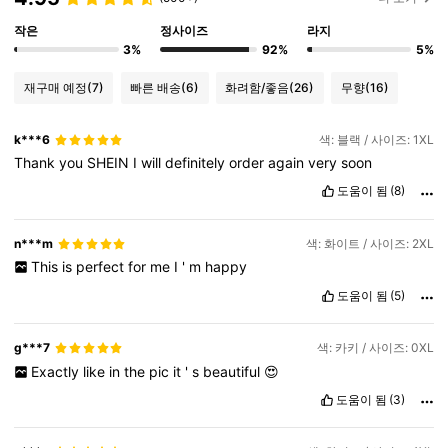
작은
정사이즈
라지
3%
92%
5%
재구매 예정
(7)
빠른 배송
(6)
화려함/좋음
(26)
무향
(16)
k***6
색: 블랙 / 사이즈: 1XL
Thank
you
SHEIN
I
will
definitely
order
again
very
soon
도움이 됨
(8)
n***m
색: 화이트 / 사이즈: 2XL
This
is
perfect
for
me
I
'
m
happy
도움이 됨
(5)
g***7
색: 카키 / 사이즈: 0XL
Exactly
like
in
the
pic
it
'
s
beautiful
😍
도움이 됨
(3)