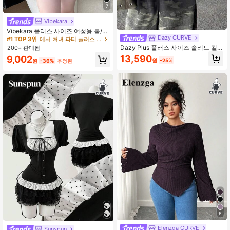
7
Vibekara
Vibekara 플러스 사이즈 여성용 봄/여
Dazy CURVE
름 신상 화이트 크로스 플리츠 브이넥
#1 TOP 3위
에서 처녀 파티 플러스 사이즈 탑
루즈핏 반팔 상의, 허리 조임 우아한
Dazy Plus 플러스 사이즈 솔리드 컬
200+ 판매됨
티셔츠, 일상복, 사무실, 개학, 추수감
러 대비 메쉬 인형 블라우스 귀여운 풀
13,590
9,002
사절, 휴가, 개회식, 생일 파티, 음악 축
원
-25%
원
-36%
추정된
오버 반팔 티셔츠 봄 여름 가을용
제, 발렌타인 데이, 봄/여름 의상 + 코
첼라/음악 축제/파티에 적합
6
Elenzga CURVE
Sunspun