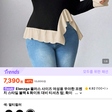
1/8
7,390
13,890원
-47%
원
Elenzga 플러스 사이즈 여성용 우아한 프렌
4.92
(
100+
)
치 스타일 블랙 & 화이트 대비 티셔츠 탑, 화이
트 페탈 러플 트림, 크루 넥
색: 멀티컬러