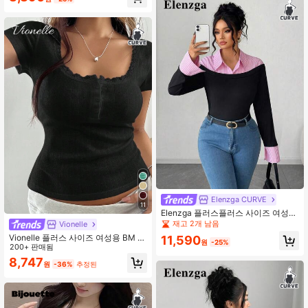
Elenzga CURVE
11
Elenzga 플러스플러스 사이즈 여성
캐주얼 통근 스트라이프 스플라이스
재고 2개 남음
Vionelle
대비 색상 슬림핏 긴팔 티셔츠, 가을/
Vionelle 플러스 사이즈 여성용 BM 스
11,590
겨울
원
-25%
타일 스위트 레이스 트림 반팔 티셔츠,
200+ 판매됨
슬림핏 3버튼 캐주얼 핑크 티 탑, 봄,
8,747
원
-36%
추정된
여름, 가을, 겨울 홈웨어 이너웨어로
적합,