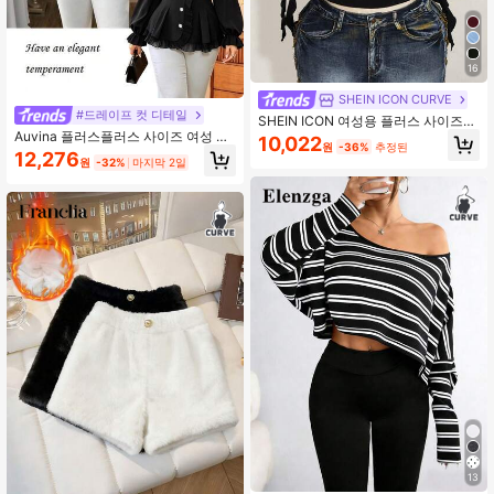
16
SHEIN ICON CURVE
#드레이프 컷 디테일
SHEIN ICON 여성용 플러스 사이즈
브이넥 러플 소매 블랙 티셔츠
Auvina 플러스플러스 사이즈 여성 V
10,022
원
-36%
추정된
넥 레이스 패치워크 러플 밑단 핏 긴팔
12,276
원
-32%
마지막 2일
버튼 다운 블라우스
13