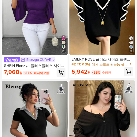
20
9
EMERY ROSE 플러스 사이즈 프렌치
Elenzga CURVE
우아한 V넥 블랙 & 화이트 대비 러플
#2 TOP 3위
에서 스포츠 & 운동 플러스 사이즈 탑
SHEIN Elenzya 플러스플러스 사이즈
트림 반팔 티셔츠, 슬림핏 코
여성용 니트 하이 스트레치 벨 슬리브
5,942
7,960
원
-35%
추정된
원
-37%
마지막 2일
라운드넥 솔리드 컬러 엘레강트 티셔
츠