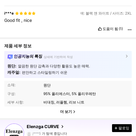
i***e
색: 블랙 앤 와이트 / 사이즈: 2XL
Good
fit
,
nice
도움이 됨
(1)
제품 세부 정보
인공지능의 특징
상세에 기반하여 작성
원단:
깔끔한 원단 감촉과 다양한 활용도 높은 매력.
캐주얼:
편안하고 스타일링하기 쉬운
소재:
원단
구성:
95% 폴리에스터, 5% 폴리우레탄
세부 사항:
비대칭, 러플헴, 리브 니트
더 보기
653K 팔로워
4.84
Elenzga CURVE
팔로잉
j***5
가 탐색 중입니다