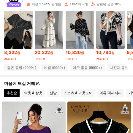
653K 팔로워
4.84
최근 3.5M개 판매됨
1.8M 재구매
팔로워 급증 18%
653K 팔로워
4.84
653K 팔로워
4.84
653K 팔로워
4.84
8,322
20,222
10,820
10,790
9,
원
원
원
원
653K 팔로워
4.84
36% OFF
37% OFF
31% OFF
25% OFF
36%
좋은 품질 (9999+)
예쁨 (9999+)
아주 좋음 (9999+)
사진과 동일 (9
653K 팔로워
4.84
마음에 드실 거예요.
653K 팔로워
4.84
추천순
속옷 & 잠옷
신발
스포츠 & 아웃도어
의류 액세서리
가
653K 팔로워
4.84
653K 팔로워
4.84
653K 팔로워
4.84