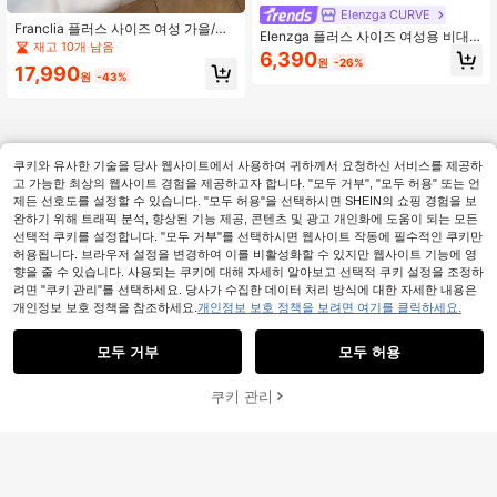
Elenzga CURVE
Franclia 플러스 사이즈 여성 가을/겨
Elenzga 플러스 사이즈 여성용 비대
울 신상 밍크 플러시 울 반바지, A라인
재고 10개 남음
칭 칼라 긴팔 크롭 캐주얼 티셔츠, 스
6,390
와이드 레그 팬츠, 퍼 부츠와 함께 착
원
-26%
트라이프 프린트, 가을
17,990
용, 우아하고 다재다능한 반바지 세트,
원
-43%
푹신한 반바지, 퍼지 반바지, 플리스
반바지, 퍼 반바지, 귀여운 여성 반바
지, 귀여운 반바지 여성용, 블랙 앤 화
이트 반바지
쿠키와 유사한 기술을 당사 웹사이트에서 사용하여 귀하께서 요청하신 서비스를 제공하
고 가능한 최상의 웹사이트 경험을 제공하고자 합니다. "모두 거부", "모두 허용" 또는 언
제든 선호도를 설정할 수 있습니다. "모두 허용"을 선택하시면 SHEIN의 쇼핑 경험을 보
완하기 위해 트래픽 분석, 향상된 기능 제공, 콘텐츠 및 광고 개인화에 도움이 되는 모든
선택적 쿠키를 설정합니다. "모두 거부"를 선택하시면 웹사이트 작동에 필수적인 쿠키만
허용됩니다. 브라우저 설정을 변경하여 이를 비활성화할 수 있지만 웹사이트 기능에 영
향을 줄 수 있습니다. 사용되는 쿠키에 대해 자세히 알아보고 선택적 쿠키 설정을 조정하
려면 "쿠키 관리"를 선택하세요. 당사가 수집한 데이터 처리 방식에 대한 자세한 내용은
개인정보 보호 정책을 참조하세요.
개인정보 보호 정책을 보려면 여기를 클릭하세요.
모두 거부
모두 허용
쿠키 관리
장바구니 담기
47% 할인!