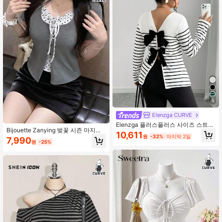
5
Elenzga CURVE
Elenzga 플러스플러스 사이즈 스트라
Bijouette Zanying 벚꽃 시즌 마지막
이프 백리스 보우 컷아웃 티셔츠, 봄/
10,611
원
-32%
마지막 2일
열차 한정판 플러스 사이즈 그레이 섹
여름
7,990
원
-25%
시 2 in 1 탑, 대비 러플 트림 패치워크
+ 폴카 도트 이너 레이어 디자인, 앞면
타이 보우 + 버튼 장식, 슬림 핏 플래터
링 실루엣, 플러스 사이즈 그레이 탑 &
플러스 사이즈 화이트 탑, 부드럽고 편
안한 탄성 소재