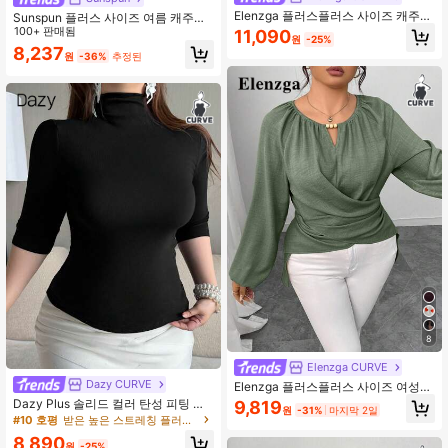
Elenzga 플러스플러스 사이즈 캐주얼
Sunspun 플러스 사이즈 여름 캐주얼
솔리드 컬러 비대칭 밑단 플레어 슬리
물방울 무늬 프린트 패치워크 티셔츠
100+ 판매됨
11,090
원
-25%
브 티셔츠
8,237
원
-36%
추정된
8
Elenzga CURVE
Dazy CURVE
Elenzga 플러스플러스 사이즈 여성용
단색 키홀 넥 래글런 슬리브 허리 크리
Dazy Plus 솔리드 컬러 탄성 피팅 캐
9,819
원
-31%
마지막 2일
스크로스 디자인 패션 블라우스
주얼 블로거 스타일 모크 넥 5부 소매
#10 호평
받은 높은 스트레칭 플러스 사이즈 탑
플러스 사이즈 여성 봄 여름 가을 풀오
8,890
버 블랙 티셔츠
원
-25%