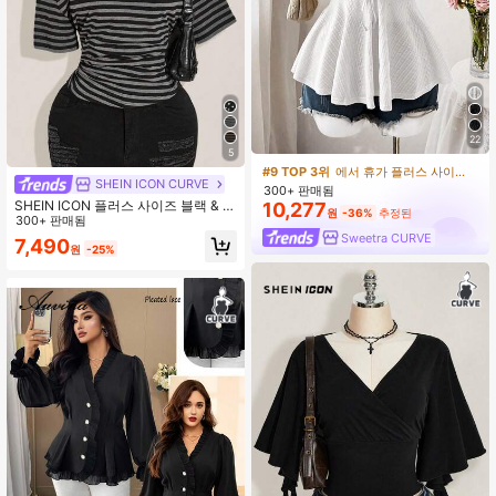
22
5
#9 TOP 3위
에서 휴가 플러스 사이즈 탑
SHEIN ICON CURVE
300+ 판매됨
SHEIN ICON 플러스 사이즈 블랙 & 회
10,277
원
-36%
추정된
색 스트라이프 오프 숄더 니트 반소매
300+ 판매됨
탑, 스트라이프 캐주얼 크롭트 티셔츠,
Sweetra CURVE
7,490
원
-25%
여름, 백 투 스쿨, Y2K 스타일, 일상 착
용에 적합