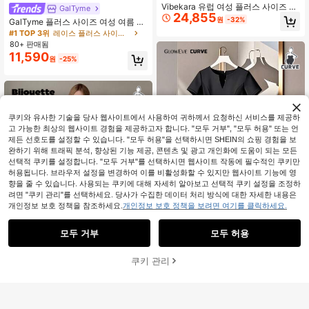
Vibekara 유럽 여성 플러스 사이즈 신
GalTyme
24,855
상 중국풍 개량 치파오 미니멀 섹시 플
원
-32%
GalTyme 플러스 사이즈 여성 여름 가
로럴 자카드 머메이드 롱 슬림핏 드레
을 대비 레이스 러플 헴 캐미 드레스
#1 TOP 3위
레이스 플러스 사이즈 드레스
스
80+ 판매됨
11,590
원
-25%
쿠키와 유사한 기술을 당사 웹사이트에서 사용하여 귀하께서 요청하신 서비스를 제공하
고 가능한 최상의 웹사이트 경험을 제공하고자 합니다. "모두 거부", "모두 허용" 또는 언
제든 선호도를 설정할 수 있습니다. "모두 허용"을 선택하시면 SHEIN의 쇼핑 경험을 보
완하기 위해 트래픽 분석, 향상된 기능 제공, 콘텐츠 및 광고 개인화에 도움이 되는 모든
선택적 쿠키를 설정합니다. "모두 거부"를 선택하시면 웹사이트 작동에 필수적인 쿠키만
허용됩니다. 브라우저 설정을 변경하여 이를 비활성화할 수 있지만 웹사이트 기능에 영
향을 줄 수 있습니다. 사용되는 쿠키에 대해 자세히 알아보고 선택적 쿠키 설정을 조정하
려면 "쿠키 관리"를 선택하세요. 당사가 수집한 데이터 처리 방식에 대한 자세한 내용은
개인정보 보호 정책을 참조하세요.
개인정보 보호 정책을 보려면 여기를 클릭하세요.
4
모두 거부
모두 허용
GlowEve CURVE 플러스 사이즈 우아
15,990
한 솔리드 컬러 노치드 넥 드레스, 여
쿠키 관리
원
-24%
장바구니 담기
40% 할인!
름
Bijouette 여성 플러스 사이즈 브라운
체크 캐미 드레스, 우아한 로맨틱 캐주
#1 TOP 3위
에서 플러스 사이즈 드레스
얼 미니멀리스트 편안함, 자닝 벚꽃 시