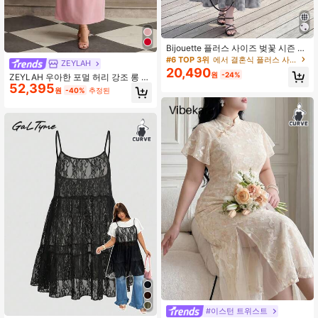
Bijouette 플러스 사이즈 벚꽃 시즌 종
료 한정판 블랙 앤 화이트 민소매 타이
#6 TOP 3위
에서 결혼식 플러스 사이즈 드레스
ZEYLAH
다이 드레스 버블 소매 하이 웨이스트
20,490
원
-24%
ZEYLAH 우아한 포멀 허리 강조 롱 드
A라인 스커트
52,395
레스 라펠 칼라 디너 이브닝 핑크 가을
원
-40%
추정된
#이스턴 트위스트