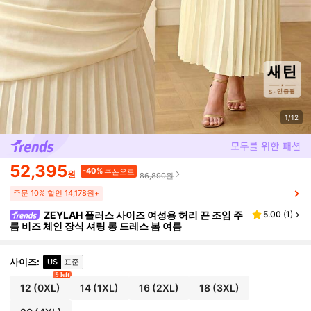
1/12
52,395
-40%
쿠폰으로
원
86,890원
주문 10% 할인 14,178원+
ZEYLAH 플러스 사이즈 여성용 허리 끈 조임 주
5.00
(
1
)
름 비즈 체인 장식 셔링 롱 드레스 봄 여름
사이즈
:
US
표준
9 left
12
(0XL)
14
(1XL)
16
(2XL)
18
(3XL)