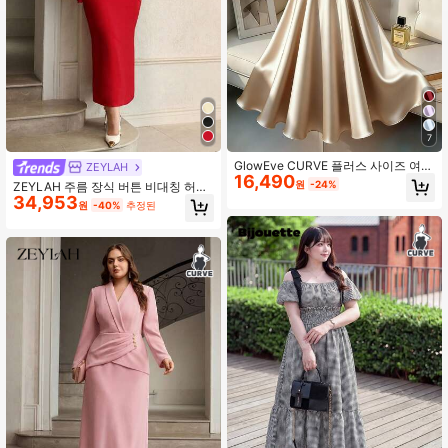
434K 팔로워
4.83
434K 팔로워
4.83
7
GlowEve CURVE 플러스 사이즈 여성
ZEYLAH
16,490
용 우아한 새틴 플레어 드레스
원
-24%
ZEYLAH 주름 장식 버튼 비대칭 허리
34,953
피트 롱 드레스, 봄/여름
원
-40%
추정된