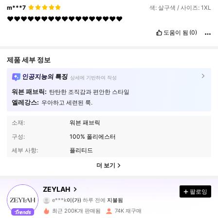
m***7
색: 살구색 / 사이즈: 1XL
♥️♥️♥️♥️♥️♥️♥️♥️♥️♥️♥️♥️♥️♥️♥️♥️♥️
도움이 됨
(0)
제품 세부 정보
인공지능의 특징
상세에 기반하여 작성
워븐 패브릭:
탄탄한 조직감과 편안한 스타일
엘레강스:
우아하고 세련된 룩.
소재:
워븐 패브릭
구성:
100% 폴리에스터
세부 사항:
플리티드
더 보기
ZEYLAH
434K 팔로워
4.83
팔로잉
e***k
이(가)
하루 전에
지불됨
c***8
다음
10분 전에
최근 200K개 판매됨
74K 재구매