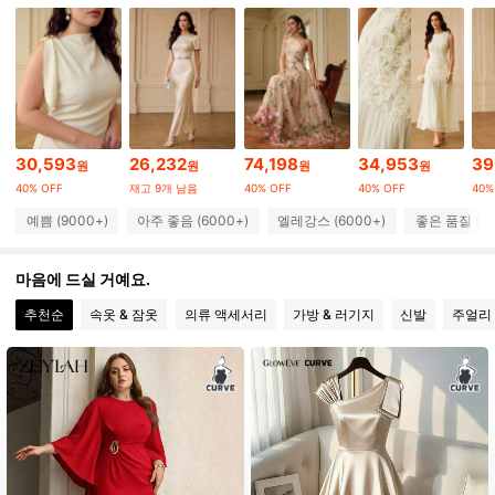
434K 팔로워
4.83
434K 팔로워
4.83
434K 팔로워
4.83
30,593
26,232
74,198
34,953
39
원
원
원
원
40% OFF
재고 9개 남음
40% OFF
40% OFF
40%
434K 팔로워
4.83
예쁨 (9000+)
아주 좋음 (6000+)
엘레강스 (6000+)
좋은 품질 (50
마음에 드실 거예요.
434K 팔로워
4.83
추천순
속옷 & 잠옷
의류 액세서리
가방 & 러기지
신발
주얼리 
434K 팔로워
4.83
434K 팔로워
4.83
434K 팔로워
4.83