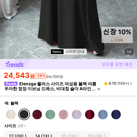
사이즈 안내
Items
1/9
24,543
원
-29%
34,790원
Elenzga 플러스 사이즈 여성용 블랙 여름
4.70
(
100+
)
우아한 정장 이브닝 드레스, 비대칭 숄더 A라인
파티 드레스 허리 핀치드 웨스트, 웨딩 게스트
신부 들러리
색: 블랙
사이즈
US
12
(0XL)
14
(1XL)
16
(2XL)
18
(3XL)