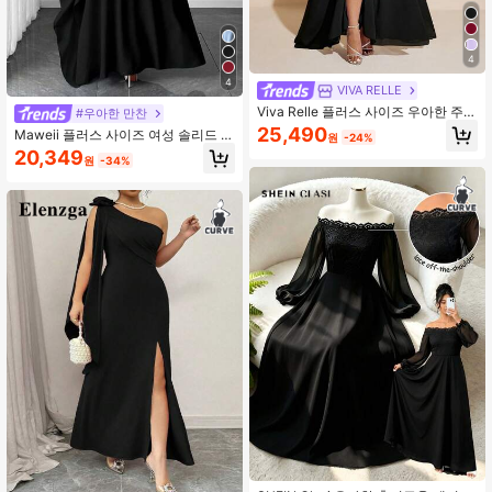
4
4
VIVA RELLE
Viva Relle 플러스 사이즈 우아한 주름
#우아한 만찬
장식 라인스톤 장식 비대칭 어깨 하이
25,490
Maweii 플러스 사이즈 여성 솔리드 컬
원
-24%
슬릿 드레스
러 비대칭 네크라인 허리 비대칭 롱 드
20,349
원
-34%
레스