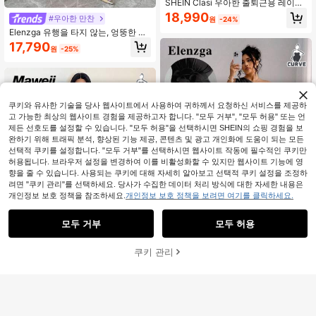
SHEIN Clasi 우아한 출퇴근용 레이스
오프숄더 플러스 사이즈 여성 드레스
18,990
#우아한 만찬
원
-24%
쉬폰 랜턴 소매 우아한 숙녀 파티 허리
Elenzga 유행을 타지 않는, 엉뚱한 우
조임 A라인 맥시 드레스
아함 컬렉션 (Woe Is Me Vibes)(수요
17,790
원
-25%
일 미학) 인기 판매 레드 플리츠 전면
디자인 매력적인 원숄더 드레스, 우아
하고 세련된, 절묘한 3D 꽃 장식 새틴
원단, 플레어 소매가 있는 슬림핏 실루
엣, 결혼식, 갈라, 파티, 데이트, 졸업,
새해, 크리스마스 등에 적합, 편안한
쿠키와 유사한 기술을 당사 웹사이트에서 사용하여 귀하께서 요청하신 서비스를 제공하
신축성 소재
고 가능한 최상의 웹사이트 경험을 제공하고자 합니다. "모두 거부", "모두 허용" 또는 언
제든 선호도를 설정할 수 있습니다. "모두 허용"을 선택하시면 SHEIN의 쇼핑 경험을 보
완하기 위해 트래픽 분석, 향상된 기능 제공, 콘텐츠 및 광고 개인화에 도움이 되는 모든
선택적 쿠키를 설정합니다. "모두 거부"를 선택하시면 웹사이트 작동에 필수적인 쿠키만
허용됩니다. 브라우저 설정을 변경하여 이를 비활성화할 수 있지만 웹사이트 기능에 영
향을 줄 수 있습니다. 사용되는 쿠키에 대해 자세히 알아보고 선택적 쿠키 설정을 조정하
려면 "쿠키 관리"를 선택하세요. 당사가 수집한 데이터 처리 방식에 대한 자세한 내용은
개인정보 보호 정책을 참조하세요.
개인정보 보호 정책을 보려면 여기를 클릭하세요.
모두 거부
모두 허용
Elenzga CURVE
쿠키 관리
장바구니 담기
29% 할인!
7
Elenzga 플러스플러스 사이즈 여성용
3D 플로럴 프린트 비스듬한 칼라 드레
17,790
Maweii
원
-24%
스
Maweii 플러스플러스 사이즈 여성용
비대칭 넥 스플릿 트위스트 드레스
14,190
원
-24%