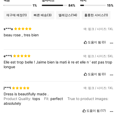
작은
정사이즈
라지
1%
84%
15%
재구매 예정
(1)
빠른 배송
(3)
엘레강스
(14)
훌륭한 서비스
(1)
s***o
색: 핑크 / 사이즈: 1XL
beau
rose
,
tres
bien
도움이 됨
(0)
e***l
색: 핑크 / 사이즈: 5XL
Elle
est
trop
belle
!
Jaime
bien
la
mati
è
re
et
elle
n
’
est
pas
trop
longue
도움이 됨
(0)
j***l
색: 핑크 / 사이즈: 1XL
Dress
is
beautifully
made
.
Product Quality:
tops
Fit:
perfect
True to product images:
absolutely
도움이 됨
(17)