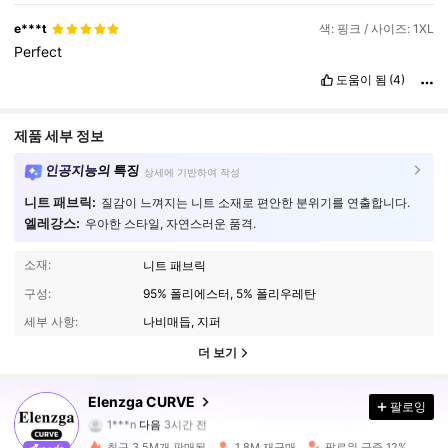
e***t
색: 핑크 / 사이즈: 1XL
Perfect
도움이 됨
(4)
제품 세부 정보
인공지능의 특징
상세에 기반하여 작성
니트 패브릭:
질감이 느껴지는 니트 소재로 편안한 분위기를 연출합니다.
엘레강스:
우아한 스타일, 자연스러운 품격.
소재:
니트 패브릭
구성:
95% 폴리에스터, 5% 폴리우레탄
세부 사항:
나비매듭, 지퍼
더 보기
649K 팔로워
4.84
Elenzga CURVE
팔로잉
1***n
다음
3시간 전
m***4
가 탐색 중입니다
649K 팔로워
4.84
최근 3.5M개 판매됨
1.8M 재구매
팔로워 급증 12%