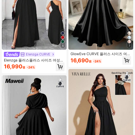
649K 팔로워
4.84
649K 팔로워
4.84
5
7
GlowEve CURVE 플러스 사이즈 여성
Elenzga CURVE
용 솔리드 컬러 비대칭 넥라인 우아한
16,690
Elenzga 플러스플러스 사이즈 여성용
원
-24%
드레스
우아한 러플 트림 스파게티 스트랩 단
16,990
원
-24%
색 드레스, 등교, 졸업, 발렌타인데이,
뮤직 페스티벌, 어머니날, 할로윈, 추
수감사절, 부활절, 국경일, 졸업 무도
회, 데이트 파티, 결혼 시즌, 야외 여행
에 적합