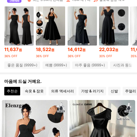
649K 팔로워
4.84
649K 팔로워
4.84
11,637
18,522
14,612
22,032
11
원
원
원
원
649K 팔로워
4.84
36% OFF
36% OFF
36% OFF
30% OFF
35%
좋은 품질 (9999+)
예쁨 (9999+)
아주 좋음 (9999+)
사진과 동일 (9
649K 팔로워
4.84
마음에 드실 거예요.
추천순
속옷 & 잠옷
의류 액세서리
가방 & 러기지
신발
주얼리 
649K 팔로워
4.84
649K 팔로워
4.84
649K 팔로워
4.84