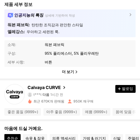
제품 세부 정보
인공지능의 특징
상세에 기반하여 작성
워븐 패브릭:
탄탄한 조직감과 편안한 스타일
엘레강스:
우아하고 세련된 룩.
소재:
워븐 패브릭
구성:
95% 폴리에스터, 5% 폴리우레탄
세부 사항:
버튼
더 보기
93K 팔로워
4.89
Calvaya CURVE
팔로잉
t***t
다음
1시간 전
d***4
가 탐색 중입니다
93K 팔로워
4.89
최근 670K개 판매됨
950K 재구매
좋은 품질 (9999+)
아주 좋음 (9999+)
예쁨 (9999+)
몸에 맞음 (999
93K 팔로워
4.89
마음에 드실 거예요.
93K 팔로워
추천순
속옷 & 잠옷
의류 액세서리
가방 & 러기지
신발
주얼리 
4.89