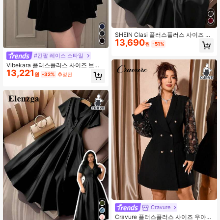
SHEIN Clasi 플러스플러스 사이즈 여
13,690
성용 우아한 칼라 긴소매 하프 플래킷
원
-51%
신치 허리 캐주얼 롱 드레스, 겨울
#긴팔 레이스 스타일
Vibekara 플러스플러스 사이즈 브이
13,221
넥 치파오 칼라 단추 레이스 쉬어 플로
원
-32%
추정된
럴 트림 긴팔 고신축 우아한 패치워크
A라인 무릎길이 블랙 휴가 파티 칵테
일 드레스 여성용
Cravure
Cravure 플러스플러스 사이즈 우아한