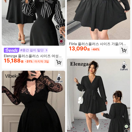
Flirla 플러스플러스 사이즈 가을/겨울
13,090
턴다운 칼라 하프 오픈 프론트 메탈 버
원
-44%
#중간 길이 밑단
튼 대비 색상 긴소매 플레어 커프 허리
Elenzga 플러스플러스 사이즈 여성용
주름 A라인 무릎 길이 우아한 빈티지
15,188
우아한 긴소매 스트라이프 허리 플레
캐주얼 귀여운 다크 펑크 출퇴근 드레
원
-31%
마지막 3일
어 A라인 드레스, 가을/겨울 나들이에
스
적합