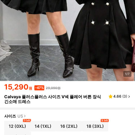
1/7
15,290
29,090원
-47%
원
Calvaya 플러스플러스 사이즈 V넥 플레어 버튼 장식
4.66
(
3
)
긴소매 드레스
사이즈
US
9 left
6 left
12
(0XL)
14
(1XL)
16
(2XL)
18
(3XL)