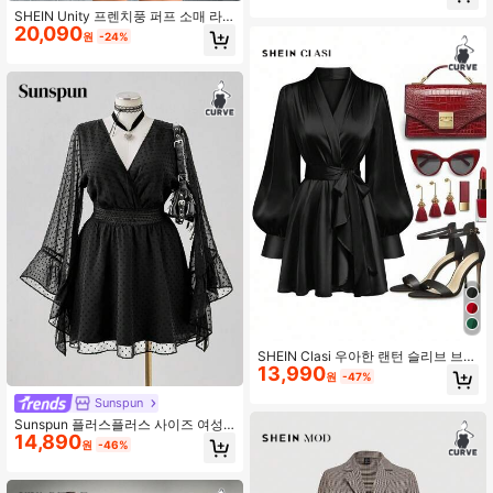
블 버클 우아한 화이트 드레스, 봄/가
SHEIN Unity 프렌치풍 퍼프 소매 라
을
20,090
운드 넥 허리 밴딩 긴팔 리틀 블랙 드
원
-24%
레스, 가을용
SHEIN Clasi 우아한 랜턴 슬리브 브이
13,990
넥 타이 웨이스트 A라인 플레어 밑단
원
-47%
플러스플러스 사이즈 여성 드레스
Sunspun
Sunspun 플러스플러스 사이즈 여성
14,890
빈티지 블랙 V넥 플리츠 허리 A라인
원
-46%
플레어 슬리브 텍스처 시폰 러플 헴 드
레스, 보헤미안 히피 Y2K 스타일, 봄,
여름, 휴가, 뮤직 페스티벌, 개학, 플로