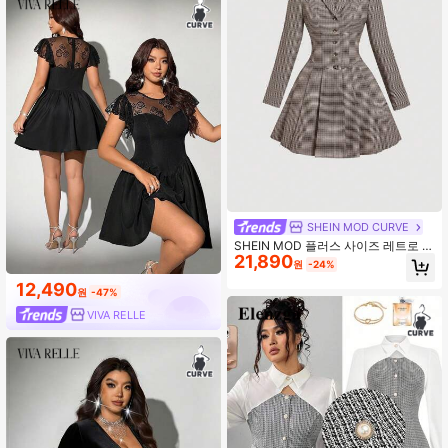
이 드레스, 오피스 출근 드레스, 파티
드레스, 발렌타인데이, 추수 감사절,
크리스마스, 새해, 휴일, 결혼식에 적
합
SHEIN MOD CURVE
SHEIN MOD 플러스 사이즈 레트로 체
21,890
크무늬 칼라 드레스, 가을 시즌 드레스
원
-24%
12,490
원
-47%
VIVA RELLE