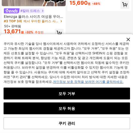
15,690
숄 넥, 더블 브레스트 스팽글 장식 긴
7
원
-49%
소매 피트되는 허리 드레스 (포켓 포
함)
#칼라 드레스
Elenzga 플러스 사이즈 여성용 우아
한 민소매 라운드 넥 버튼 장식 허리 A
#3 TOP 3위
에서 우아한 플러스 사이즈 드레스
라인 드레스, 여름 오피스 출퇴근 드레
50+ 판매됨
스, 졸업, 휴가, 발렌타인 데이, 음악 축
13,671
원
-32%
추정된
제
쿠키와 유사한 기술을 당사 웹사이트에서 사용하여 귀하께서 요청하신 서비스를 제공하
고 가능한 최상의 웹사이트 경험을 제공하고자 합니다. "모두 거부", "모두 허용" 또는 언
제든 선호도를 설정할 수 있습니다. "모두 허용"을 선택하시면 SHEIN의 쇼핑 경험을 보
완하기 위해 트래픽 분석, 향상된 기능 제공, 콘텐츠 및 광고 개인화에 도움이 되는 모든
선택적 쿠키를 설정합니다. "모두 거부"를 선택하시면 웹사이트 작동에 필수적인 쿠키만
허용됩니다. 브라우저 설정을 변경하여 이를 비활성화할 수 있지만 웹사이트 기능에 영
향을 줄 수 있습니다. 사용되는 쿠키에 대해 자세히 알아보고 선택적 쿠키 설정을 조정하
려면 "쿠키 관리"를 선택하세요. 당사가 수집한 데이터 처리 방식에 대한 자세한 내용은
개인정보 보호 정책을 참조하세요.
개인정보 보호 정책을 보려면 여기를 클릭하세요.
모두 거부
모두 허용
쿠키 관리
장바구니 담기
47% 할인!