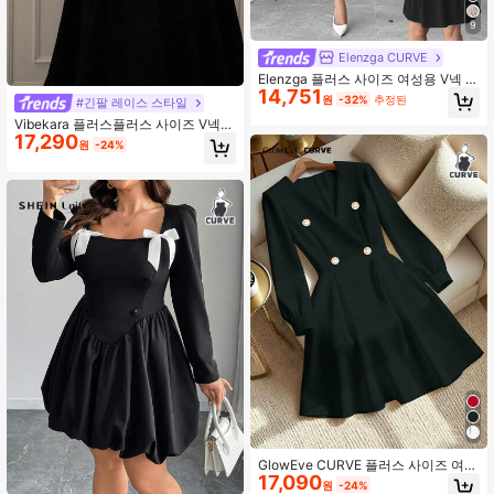
9
Elenzga CURVE
Elenzga 플러스 사이즈 여성용 V넥 긴
14,751
팔 보우 타이 허리 플레어 우아한 드레
원
-32%
추정된
#긴팔 레이스 스타일
스 플러스 사이즈 여성 드레스 여성용
Vibekara 플러스플러스 사이즈 V넥
드레스 우아한 플러스 사이즈 여성 의
17,290
동방 스타일 레이스 패치워크 긴소매
상 여성용 드레스 정장 블랙 드레스 플
원
-24%
우아한 A라인 미디 드레스, 휴가, 파티,
러스 사이즈
데이트, 모임에 적합, 블랙
GlowEve CURVE 플러스 사이즈 여성
17,090
용 긴소매 크로스오버 피티드 메탈 더
원
-24%