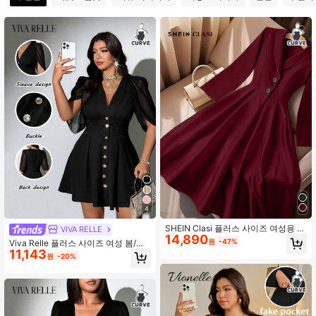
93K 팔로워
4.89
93K 팔로워
4.89
93K 팔로워
4.89
93K 팔로워
4.89
4
93K 팔로워
4.89
SHEIN Clasi 플러스 사이즈 여성용 우
VIVA RELLE
14,890
아한 칼라 긴소매 하프 플래킷 신치 허
원
-47%
Viva Relle 플러스 사이즈 여성 봄/여
리 캐주얼 롱 드레스, 겨울
11,143
름 신상 우아하고 세련된 경량 럭셔리
원
-20%
93K 팔로워
4.89
스타일 베이지 살구색 케이프 소매 드
레스, V넥 메탈 버클 허리 셔링 슬림핏
숏 스커트. 사무실 출퇴근, 비즈니스
데이트, 도시 스트리트, 세련된 경량
93K 팔로워
럭셔리 스타일 패션 의류, 미니멀리스
4.89
트 패션 플러스 사이즈 여성 의류에 적