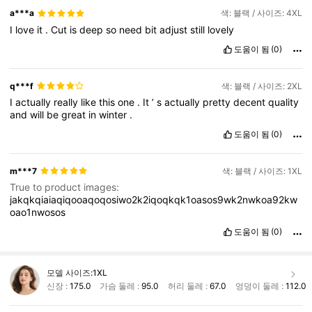
a***a
색: 블랙 / 사이즈: 4XL
I
love
it
.
Cut
is
deep
so
need
bit
adjust
still
lovely
도움이 됨
(0)
q***f
색: 블랙 / 사이즈: 2XL
I
actually
really
like
this
one
.
It
’
s
actually
pretty
decent
quality
and
will
be
great
in
winter
.
도움이 됨
(0)
m***7
색: 블랙 / 사이즈: 1XL
True to product images:
jakqkqiaiaqiqooaqoqosiwo2k2iqoqkqk1oasos9wk2nwkoa92kw
oao1nwosos
도움이 됨
(0)
모델 사이즈:
1XL
신장 :
175.0
가슴 둘레 :
95.0
허리 둘레 :
67.0
엉덩이 둘레 :
112.0