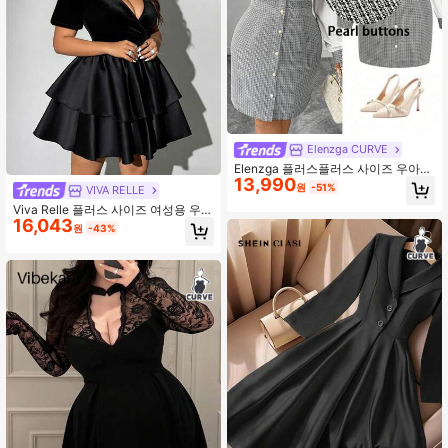
Elenzga CURVE
Elenzga 플러스플러스 사이즈 우아한
13,990
통근용 컬러블록 버튼 프런트 드레스
원
-51%
VIVA RELLE
Viva Relle 플러스 사이즈 여성용 우아
16,043
한 파티/데이트/출퇴근 패션 칵테일 드
원
-43%
레스, V넥 디자인, 허리 조임 A라인 실
루엣, 퍼프 소매, 벨벳 원단 패치워크,
외출, 직장, 파티를 위한 고급 솔리드
컬러 드레스