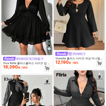
합.
5
Vionelle
Vionelle 플러스 사이즈 여성 미니멀
#드레이프 컷 디테일
12,190
리스트 블랙 오프숄더 럭셔리 스커트,
원
-52%
Viva Relle 플러스플러스 사이즈 딥 V
메탈 버클 장식, 로우키 빈티지 스타
18,390
넥 러플 헴 섹시 드레스
원
-24%
일, 2025년 가을 신상 프렌치 웨이스
트 신칭 스트레이트 스커트