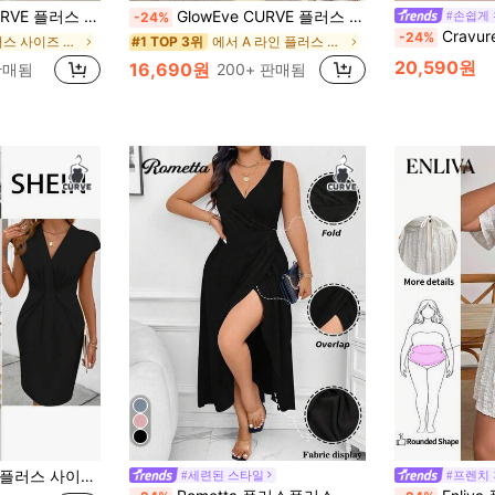
아하고 편안한 스트레이트 반팔 나비 프린트 드레스, 봄/여름
GlowEve CURVE 플러스 사이즈 여성용 우아한 솔리드 컬러 텍스처 플리츠 홀로우 아웃 백리스 보우 타이 스트랩 롱 맥시 드레스, 여름 해변 휴가, 데이트에 적합
#손쉽게
-24%
Cravure 플러스플러스
-24%
직물 플러스 사이즈 드레스
에서 A 라인 플러스 사이즈 드레스
#1 TOP 3위
20,590원
16,690원
판매됨
200+ 판매됨
드 브이넥 루즈핏 캐주얼 미니 드레스
#세련된 스타일
#프렌치