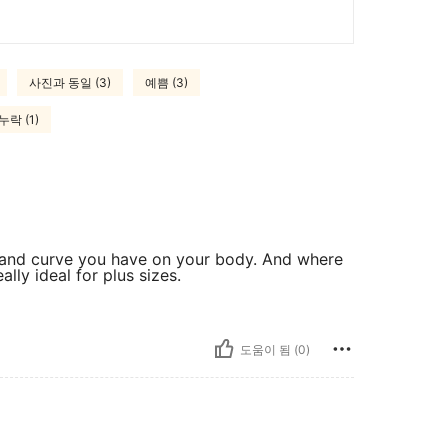
사진과 동일 (3)
예쁨 (3)
락 (1)
l and curve you have on your body. And where
ally ideal for plus sizes.
도움이 됨 (0)