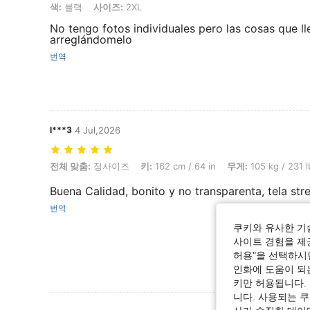
색: 블랙, 사이즈: 2XL
색:
블랙
사이즈:
2XL
No tengo fotos individuales pero las cosas que ll
arreglándomelo
번역
l***3
4 Jul,2026
전체 맞춤: 정사이즈, 키: 162 cm / 64 in, 무게: 105 kg / 231 lbs, 체형
전체 맞춤:
정사이즈
키:
162 cm / 64 in
무게:
105 kg / 231 l
Buena Calidad, bonito y no transparenta, tela str
번역
쿠키와 유사한 기
사이트 경험을 제공
허용"을 선택하시면
인화에 도움이 되
키만 허용됩니다.
니다. 사용되는 
리뷰 더 