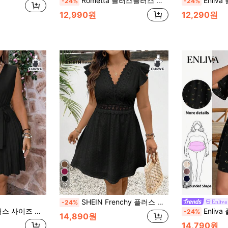
Rometta 플러스플러스 사이즈 여성 여름 브이넥 민소매 솔리드 컬러 캐주얼 스플릿 헴 맥시 드레스 여성 아웃핏
Enliva 플러스 사이즈 여성 자카드 셔츠 드레스, 캐주얼 여성 벨 슬리브
-24%
-24%
12,990원
12,290원
12
5
SHEIN Frenchy 플러스 사이즈 보헤미안 여성 대비 레이스 여름 웨딩 게스트 드레스 A라인 캡 슬리브 스윙 드레스
Enliva
-24%
매 V 넥 랩 크로스 바디콘 드레스
Enliva 플러스 사이즈 여성용 브이넥 A라인 러플 소매 드레스, 루즈핏 드레스, 여름 반팔 드레스, 편안한 플러
-24%
14,890원
14,790원