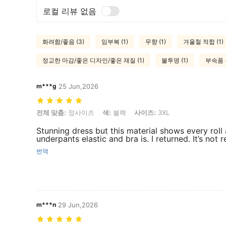
로컬 리뷰 없음
화려함/좋음 (3)
임부복 (1)
무향 (1)
겨울철 적합 (1)
정교한 마감/좋은 디자인/좋은 재질 (1)
불투명 (1)
부속품 누
m***g
25 Jun,2026
전체 맞춤: 정사이즈, 색: 블랙, 사이즈: 3XL
전체 맞춤:
정사이즈
색:
블랙
사이즈:
3XL
Stunning dress but this material shows every rol
underpants elastic and bra is. I returned. It’s not re
번역
m***n
29 Jun,2026