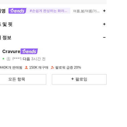
설명
#손쉽게 완성하는 화려한 밤
여름,봄/여름/가을,하이 웨이스트,
 및 핏
 정보
Cravure
4.82
1.4K
120K
f***1
다음
3시간 전
4.82
1.4K
120K
440K개 판매됨
150K 재구매
팔로워 급증 20%
모든 항목
팔로잉
4.82
1.4K
120K
4.82
1.4K
120K
4.82
1.4K
120K
4.82
1.4K
120K