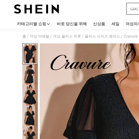
나시
Use up
카테고리별 쇼핑
바로 당신을 위해
신상품
세일
여성의
홈
여성 어패럴
여성 플러스 의류
플러스 사이즈 원피스
/
/
/
/