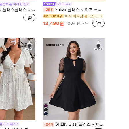
 완성하는 화려한 밤
Enliva
 사이즈 여성 우아한 러플 슬리브 V넥 신치 허리 스팽글 드레스
Enliva 플러스 사이즈 루즈핏 블랙 스트랩 드레스, 사과형 및 둥근 체형용
-25%
에서 바디샵 플러스 사이즈 드레스
#2 TOP 3위
13,490원
100+ 판매됨
SHEIN Clasi 플러스 사이즈 블랙 가을 우아한 키홀 넥 반팔 스팽글 홀로우 드레스 여성 웨딩 게스트 졸업식 봄여름 아웃핏
 휴가 드레스
-24%