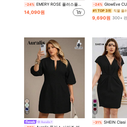
EMERY ROSE 플러스플러스 사이즈 캐주얼 솔리드 컬러 V넥 조인 웨이스트 슬랜트 포켓 여름용 선드레스, 추수감사절 맥시 여성 의상용
GlowEve CURVE 플러스 사이즈 캐주얼 & 출퇴근 우
-24%
-24%
#1 TOP 3위
14,090원
9,690원
300+ 
10
5
SHEIN Clasi 플러스 사이즈 솔리
Auralis
-31%