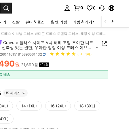
0
0
to select.
세서리
신발
뷰티 & 헬스
홈 앤 리빙
가방 & 러기지
스포츠 & 아웃
Cravure 플러스 사이즈 V넥 허리 조임 우아한 니트 드레스, 신축성 있는 원단, 우아한 정장 여성 드레스 이브닝 드레스 바디콘 드레스 로맨틱 드레스, 웨딩 여성 드레스, 결혼식 하객
Cravure 플러스 사이즈 V넥 허리 조임 우아한 니트
 신축성 있는 원단, 우아한 정장 여성 드레스 이브닝
바디콘 드레스 로맨틱 드레스, 웨딩 여성 드레스, 결
z260416151815896561432
(31 리뷰)
하객
,490
원
21,690원
-24%
ICE AND AVAILABILITY
료 배송
즈
US 사이즈
(0XL)
14 (1XL)
16 (2XL)
18 (3XL)
(4XL)