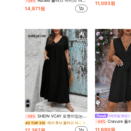
Auralis 플러스 사이즈 여성용 화이트 드레스, 미디엄 소매 드레스, 휴가 룩 여성 캐주얼 드레스, 정숙한 여성을 위한 미니 스커트 드레스, 귀여운
-29%
11,093원
14,871원
16
SHEIN VCAY 포켓이있는 여성을위한 플러스 사이즈 루즈 핏 휴가 블루-그린 여름 드레스
#캐주얼 복장
-29%
Cravure 플러스 사이즈 단색 민소
-24%
에서 튜닉 플러스 사이즈 드레스
#2 TOP 3위
11,690원
12,267원