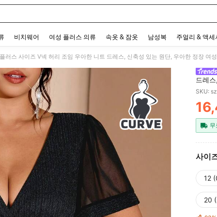
 and down arrow keys to navigate search 최근 검색어 and 검색 후 발견. Press Enter 
류
비치웨어
여성 플러스 의류
속옷 & 잠옷
남성복
주얼리 & 액
드레스,
드레스 
SKU: s
혼식 
16
PR
무
사이
12 
20 