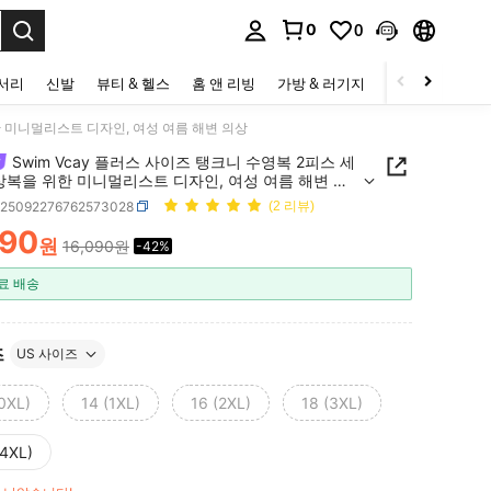
0
0
to select.
세서리
신발
뷰티 & 헬스
홈 앤 리빙
가방 & 러기지
스포츠 & 아웃
위한 미니멀리스트 디자인, 여성 여름 해변 의상
Swim Vcay 플러스 사이즈 탱크니 수영복 2피스 세
상복을 위한 미니멀리스트 디자인, 여성 여름 해변 의
z25092276762573028
(2 리뷰)
390
원
16,090원
-42%
ICE AND AVAILABILITY
료 배송
즈
US 사이즈
(0XL)
14 (1XL)
16 (2XL)
18 (3XL)
(4XL)