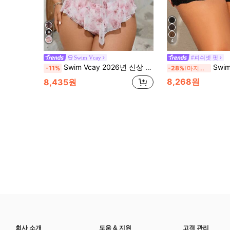
4
Swim Vcay
#피쉬넷 핏
Swim Vcay 2026년 신상 우아하고 귀여운 달콤한 장미 꽃무늬 프린트 플러스 사이즈 백리스 비키니 탑 비치 휴가용
Swim Lushoire 
-11%
-28%
마지막 3일
8,268원
8,435원
회사 소개
도움 & 지원
고객 관리