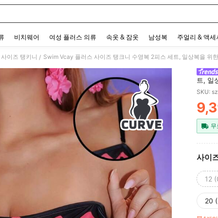
 and down arrow keys to navigate search 최근 검색어 and 검색 후 발견. Press Enter 
류
비치웨어
여성 플러스 의류
속옷 & 잠옷
남성복
주얼리 & 액
 사이즈 탱키니
Swim Vcay 플러스 사이즈 탱크니 수영복 2피스 세트, 일상복을 
/
트, 일
상
SKU: s
9,
PR
무
사이
12 
20 