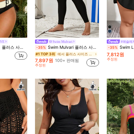
RVE
Swim Mulvari
#애슬레
과 드로스트링 및 하이 웨이스트 패치워크 비키니 하의
Swim Mulvari 플러스 사이즈 단색 스키니 수영 바지, 서핑 바지
Swim Lushoi
-35%
-35%
7,812원
에서 플러스 사이즈 비키니 하의
#1 TOP 3위
추정된
7,897원
100+ 판매됨
추정된