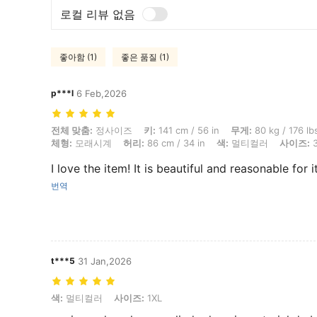
로컬 리뷰 없음
좋아함 (1)
좋은 품질 (1)
p***l
6 Feb,2026
전체 맞춤: 정사이즈, 키: 141 cm / 56 in, 무게: 80 kg / 176 lbs, 흉상: 1
전체 맞춤:
정사이즈
키:
141 cm / 56 in
무게:
80 kg / 176 lb
체형:
모래시계
허리:
86 cm / 34 in
색:
멀티컬러
사이즈:
3
I love the item! It is beautiful and reasonable for i
번역
t***5
31 Jan,2026
색: 멀티컬러, 사이즈: 1XL
색:
멀티컬러
사이즈:
1XL