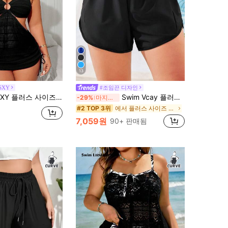
13
SXY
#조임끈 디자인
성용 2개 옴브레 컬러 홀터 허리 할로우 아웃 드로스트링 스플릿 수영복 세트
Swim Vcay 플러스 사이즈 솔리드 비대칭 허리 숏츠 비키니 하의 서머
-29%
마지막 3일
에서 플러스 사이즈 비키니 하의
#2 TOP 3위
7,059원
90+ 판매됨