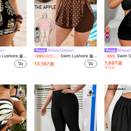
15
5
re
Swim Lushoire
Swim 
 사이즈 미니멀리스트 탱크 비키니 2피스 세트, 여성 여름 해변 휴가 복장
Swim Lushoire 플러스 사이즈 여성 2개 랜덤 프린트 탱크니 수영복 세트, 앞면 드로스트링 뱃살 보정, 미니멀리스트 해변 휴가
Swim SXY 플러스 사이즈 여
-29%
마지막 3일
-35%
7,897원
13,197원
추정된