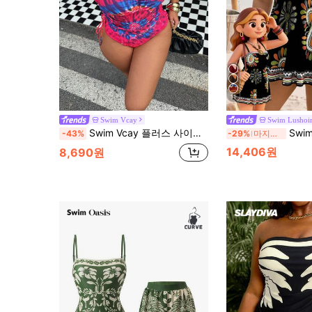
11
Swim Vcay
Swim Lushoi
Swim Vcay 플러스 사이즈 탱크니 수영복 2피스 세트, 일상복을 위한 미니멀리스트 디자인, 여성 여름 해변 의상
Swim Lushoire 플러스
-43%
-29%
마지막 3일
14,406원
8,690원