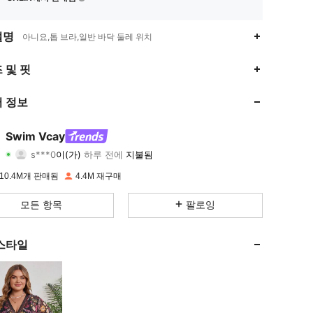
설명
아니요,톱 브라,일반 바닥 둘레 위치
 및 핏
4.90
11K
599K
 정보
4.90
11K
599K
Swim Vcay
s***0
이(가)
하루 전에
지불됨
k***8
다음
6시간 전
4.90
11K
599K
10.4M개 판매됨
4.4M 재구매
모든 항목
팔로잉
4.90
11K
599K
스타일
4.90
11K
599K
4.90
11K
599K