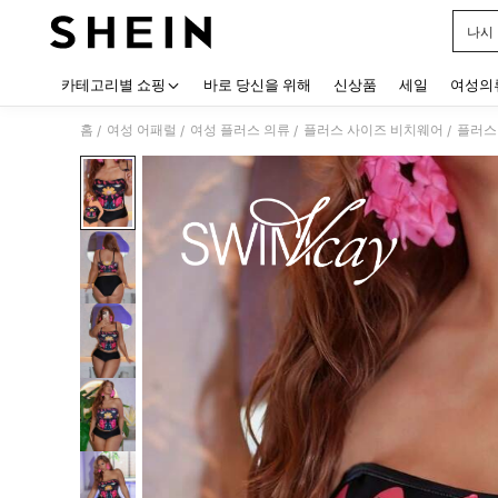
나시
Use up
카테고리별 쇼핑
바로 당신을 위해
신상품
세일
여성의
홈
여성 어패럴
여성 플러스 의류
플러스 사이즈 비치웨어
플러스
/
/
/
/