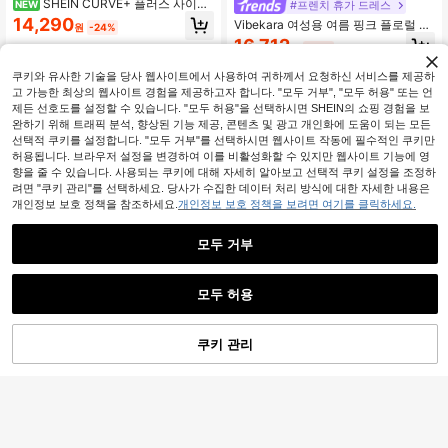
SHEIN CURVE+ 플러스 사이즈
#프렌치 휴가 드레스
NEW
여성 펑크 크로스 패턴 비대칭 어깨 루
14,290
Vibekara 여성용 여름 핑크 플로럴 드
원
-24%
즈핏 티셔츠 드레스
레스, 우아한 플리츠 허리 A라인 드레
16,712
원
-42%
스
쿠키와 유사한 기술을 당사 웹사이트에서 사용하여 귀하께서 요청하신 서비스를 제공하
고 가능한 최상의 웹사이트 경험을 제공하고자 합니다. "모두 거부", "모두 허용" 또는 언
제든 선호도를 설정할 수 있습니다. "모두 허용"을 선택하시면 SHEIN의 쇼핑 경험을 보
완하기 위해 트래픽 분석, 향상된 기능 제공, 콘텐츠 및 광고 개인화에 도움이 되는 모든
선택적 쿠키를 설정합니다. "모두 거부"를 선택하시면 웹사이트 작동에 필수적인 쿠키만
허용됩니다. 브라우저 설정을 변경하여 이를 비활성화할 수 있지만 웹사이트 기능에 영
향을 줄 수 있습니다. 사용되는 쿠키에 대해 자세히 알아보고 선택적 쿠키 설정을 조정하
려면 "쿠키 관리"를 선택하세요. 당사가 수집한 데이터 처리 방식에 대한 자세한 내용은
개인정보 보호 정책을 참조하세요.
개인정보 보호 정책을 보려면 여기를 클릭하세요.
모두 거부
모두 허용
쿠키 관리
장바구니 담기
51% 할인!
SHEIN VCAY 빅 사이즈 올오버 꽃 패
턴 배트윙 슬리브 프릴 옷단 베이비 돌
10,001
SHEIN LUNE 플러스 사이즈 여성 블
원
-31%
드레스
루-화이트 플로랄 프린트 반소매 드레
#3 TOP 3위
꽃 플러스 사이즈 드레스
스, 여성용 여름 드레스, 여성용 비치
9,682
아웃핏, 여성용 이스터 드레스, 여성용
원
-36%
추정된
웨스턴 웨어, 보헤미안, 히피, 카우걸
아웃핏, 보헤미안, 여성용 여름 아웃