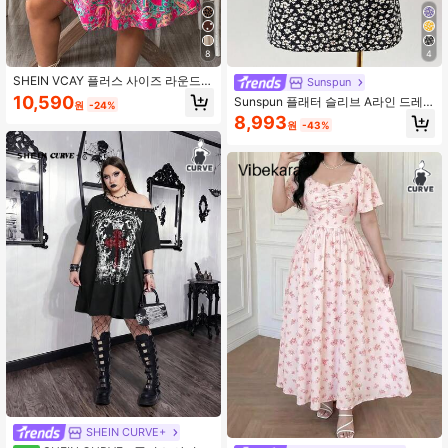
8
4
SHEIN VCAY 플러스 사이즈 라운드
Sunspun
넥 러플 헴 열대 빈티지 프린트 패션
10,590
Sunspun 플래터 슬리브 A라인 드레
원
-24%
캐주얼 드레스, 비치 드레스 선드레스,
스가 달린 패션 미니 디지털 플로랄 무
8,993
홀리데이 보헤미안 의상
원
-43%
늬, 비치, 휴가 및 일상 착용에 적합한
캐주얼
SHEIN CURVE+