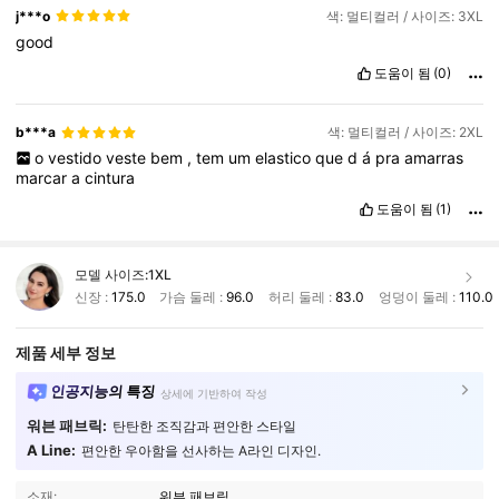
j***o
색: 멀티컬러 / 사이즈: 3XL
good
도움이 됨
(0)
b***a
색: 멀티컬러 / 사이즈: 2XL
o
vestido
veste
bem
,
tem
um
elastico
que
d
á
pra
amarras
marcar
a
cintura
도움이 됨
(1)
모델 사이즈:
1XL
신장 :
175.0
가슴 둘레 :
96.0
허리 둘레 :
83.0
엉덩이 둘레 :
110.0
제품 세부 정보
인공지능의 특징
상세에 기반하여 작성
워븐 패브릭:
탄탄한 조직감과 편안한 스타일
A Line:
편안한 우아함을 선사하는 A라인 디자인.
소재:
워븐 패브릭