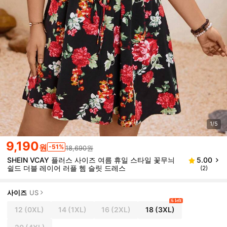
1/5
9,190
원
-51%
18,690원
SHEIN VCAY 플러스 사이즈 여름 휴일 스타일 꽃무늬
5.00
쉴드 더블 레이어 러플 헴 슬릿 드레스
(2)
사이즈
US
6 left
12
(0XL)
14
(1XL)
16
(2XL)
18
(3XL)