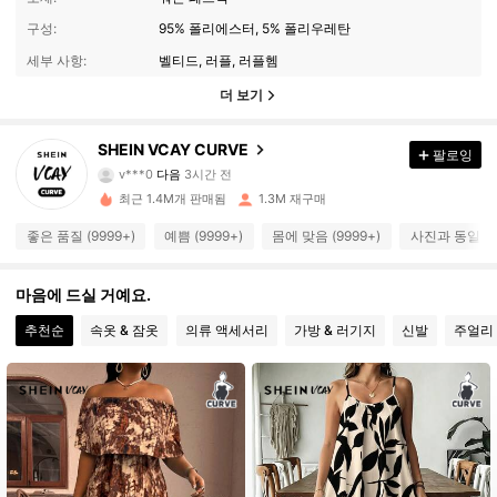
구성:
95% 폴리에스터, 5% 폴리우레탄
세부 사항:
벨티드, 러플, 러플헴
더 보기
190K 팔로워
4.91
SHEIN VCAY CURVE
팔로잉
v***0
다음
3시간 전
j***o
가 탐색 중입니다
190K 팔로워
4.91
최근 1.4M개 판매됨
1.3M 재구매
좋은 품질 (9999+)
예쁨 (9999+)
몸에 맞음 (9999+)
사진과 동일 (9
190K 팔로워
4.91
마음에 드실 거예요.
190K 팔로워
4.91
추천순
속옷 & 잠옷
의류 액세서리
가방 & 러기지
신발
주얼리 
190K 팔로워
4.91
190K 팔로워
4.91
190K 팔로워
4.91