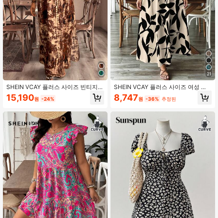
190K 팔로워
4.91
190K 팔로워
4.91
190K 팔로워
4.91
190K 팔로워
4.91
21
SHEIN VCAY 플러스 사이즈 빈티지
SHEIN VCAY 플러스 사이즈 여성 여
프린트 오프숄더 스플릿 드레스
름 캐주얼 프린트 스파게티 스트랩 드
15,190
8,747
원
-24%
원
-36%
추정된
레스