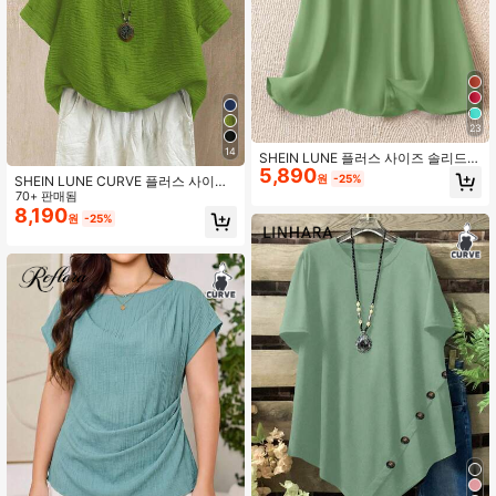
23
14
SHEIN LUNE 플러스 사이즈 솔리드
5,890
컬러 레이스 패치워크 라운드 넥 캐주
원
-25%
SHEIN LUNE CURVE 플러스 사이즈
얼 탑 여름용
여성용 라운드 넥 캐주얼/데일리/외
70+ 판매됨
출/심플/여행/밝은 초록색 텍스처 풀
8,190
원
-25%
오버 탑, 봄/여름