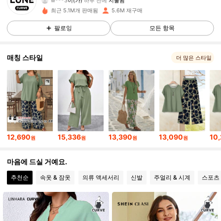
k***4
다음
5분 전에
최근 5.1M개 판매됨
5.6M 재구매
450K 팔로워
4.89
팔로잉
모든 항목
450K 팔로워
4.89
매칭 스타일
더 많은 스타일
450K 팔로워
4.89
450K 팔로워
4.89
12,690
15,336
13,390
13,090
10
원
원
원
원
450K 팔로워
4.89
마음에 드실 거예요.
추천순
속옷 & 잠옷
의류 액세서리
신발
주얼리 & 시계
스포츠
450K 팔로워
4.89
450K 팔로워
4.89