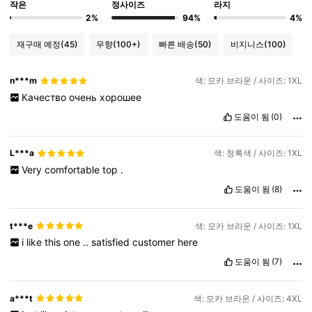
작은
정사이즈
라지
2%
94%
4%
재구매 예정
(45)
무향
(100+)
빠른 배송
(50)
비지니스
(100)
n***m
색: 모카 브라운 / 사이즈: 1XL
Качество
очень
хорошее
도움이 됨
(0)
L***a
색: 청록색 / 사이즈: 1XL
Very
comfortable
top
.
도움이 됨
(8)
t***e
색: 모카 브라운 / 사이즈: 1XL
i
like
this
one
..
satisfied
customer
here
도움이 됨
(7)
a***t
색: 모카 브라운 / 사이즈: 4XL