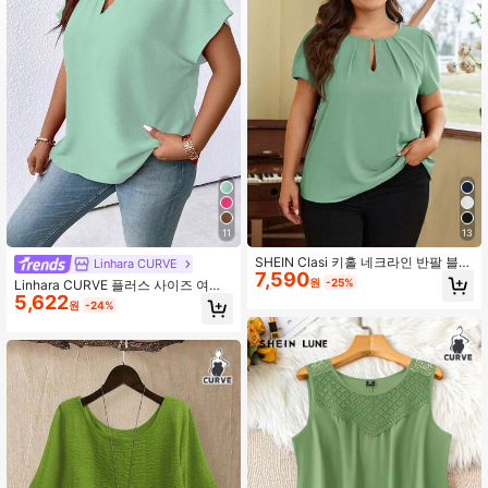
450K 팔로워
4.89
450K 팔로워
4.89
450K 팔로워
4.89
11
13
SHEIN Clasi 키홀 네크라인 반팔 블라
Linhara CURVE
7,590
우스(플러스 사이즈)
원
-25%
Linhara CURVE 플러스 사이즈 여성
5,622
용 솔리드 컬러 V넥 박쥐 날개 짧은 소
원
-24%
매 캐주얼 셔츠