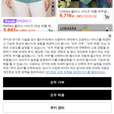
11
Linhara 플러스 사이즈 여름 캐주얼
9
6,716
비대칭 헴 버튼 장식 티셔츠
원
-39%
마지막 2일
#작업대
Reflora 플러스 사이즈 여성 여름 캐주
5,661
얼 데일리 출퇴근 솔리드 컬러 드레이
원
-33%
추정된
프 넥 배트윙 반팔 탑
쿠키와 유사한 기술을 당사 웹사이트에서 사용하여 귀하께서 요청하신 서비스를 제공하
고 가능한 최상의 웹사이트 경험을 제공하고자 합니다. "모두 거부", "모두 허용" 또는 언
제든 선호도를 설정할 수 있습니다. "모두 허용"을 선택하시면 SHEIN의 쇼핑 경험을 보
완하기 위해 트래픽 분석, 향상된 기능 제공, 콘텐츠 및 광고 개인화에 도움이 되는 모든
선택적 쿠키를 설정합니다. "모두 거부"를 선택하시면 웹사이트 작동에 필수적인 쿠키만
허용됩니다. 브라우저 설정을 변경하여 이를 비활성화할 수 있지만 웹사이트 기능에 영
향을 줄 수 있습니다. 사용되는 쿠키에 대해 자세히 알아보고 선택적 쿠키 설정을 조정하
려면 "쿠키 관리"를 선택하세요. 당사가 수집한 데이터 처리 방식에 대한 자세한 내용은
개인정보 보호 정책을 참조하세요.
개인정보 보호 정책을 보려면 여기를 클릭하세요.
모두 거부
모두 허용
Linhara 플러스 사이즈 솔리드 배트윙
6,966
슬리브 키홀 백 블라우스
원
-30%
마지막 2일
쿠키 관리
장바구니 담기
11
30% 할인!