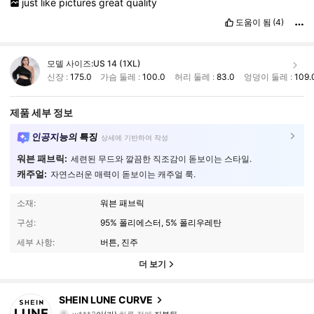
just
like
pictures
great
quality
도움이 됨
(4)
모델 사이즈:
US 14 (1XL)
신장 :
175.0
가슴 둘레 :
100.0
허리 둘레 :
83.0
엉덩이 둘레 :
109.
제품 세부 정보
인공지능의 특징
상세에 기반하여 작성
워븐 패브릭:
세련된 무드와 깔끔한 직조감이 돋보이는 스타일.
캐주얼:
자연스러운 매력이 돋보이는 캐주얼 룩.
소재:
워븐 패브릭
구성:
95% 폴리에스터, 5% 폴리우레탄
세부 사항:
버튼, 진주
더 보기
450K 팔로워
4.89
SHEIN LUNE CURVE
w***3
이(가)
하루 전에
지불됨