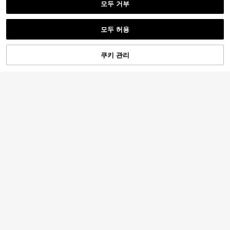
모두 거부
모두 허용
쿠키 관리
장바구니 담기
36% 할인!
#파워맘 스타일로 당신의 하루를 활기차게 만들어보세요
13
Sweetra 플러스 사이즈 하이웨스트
SHEIN LUNE 플러스 사이즈 여성용
세 줄 버클 앞트임 더블 플리츠 백 팬
#7 TOP 3위
지퍼 플러스 사이즈 바지
패셔너블 미니멀리스트 슬리밍 캐주
츠
#3 호평
받은 여행 플러스 사이즈 하의
60+ 판매됨
얼 와이드 레그 팬츠
11,090
13,847
원
-25%
원
-36%
추정된