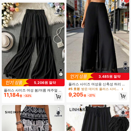
한 와이드 레그 팬츠
174K 팔로워
4.84
3,485원 절약
5,206원 절약
플러스 사이즈 여성용 신축성 허리 와
이드 레그 팬츠, 넉넉하고 편안하며 모
#5 호평
받은 데이트 플러스 사이즈 하의
플러스 사이즈 여성 봄/여름 캐주얼 와
든 계절에 적합한 블랙
9,205
11,184
이드 레그 솔리드 컬러 탄성 허리 메쉬
원
-27%
원
-32%
롱 팬츠, 다양한 탑과 함께 봄/여름 착
용에 다용도 블랙