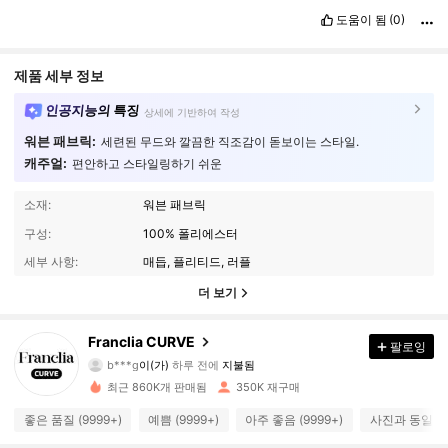
도움이 됨
(0)
제품 세부 정보
인공지능의 특징
상세에 기반하여 작성
워븐 패브릭:
세련된 무드와 깔끔한 직조감이 돋보이는 스타일.
캐주얼:
편안하고 스타일링하기 쉬운
소재:
워븐 패브릭
구성:
100% 폴리에스터
세부 사항:
매듭, 플리티드, 러플
더 보기
174K 팔로워
4.84
Franclia CURVE
팔로잉
b***g
이(가)
하루 전에
지불됨
p***4
다음
10분 전에
최근 860K개 판매됨
350K 재구매
174K 팔로워
4.84
좋은 품질 (9999+)
예쁨 (9999+)
아주 좋음 (9999+)
사진과 동일 (9