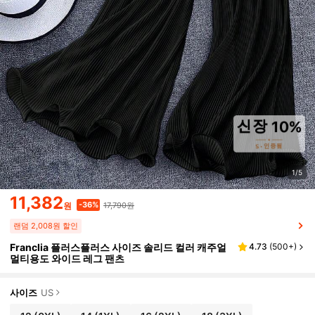
1/5
11,382
17,790원
-36%
원
랜덤 2,008원 할인
Franclia 플러스플러스 사이즈 솔리드 컬러 캐주얼
4.73
(
500+
)
멀티용도 와이드 레그 팬츠
사이즈
US