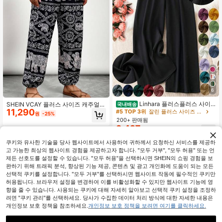
6
Linhara 플러스플러스 사이
SHEIN VCAY 플러스 사이즈 캐주얼
국내배송
즈 솔리드 컬러 캐주얼 바지
11,290
빈티지 프린트 팬츠 뮤직 페스티벌
#5 TOP 3위
잘린 플러스 사이즈 바지
원
-25%
200+ 판매됨
9,427
원
-36%
추정된
쿠키와 유사한 기술을 당사 웹사이트에서 사용하여 귀하께서 요청하신 서비스를 제공하
고 가능한 최상의 웹사이트 경험을 제공하고자 합니다. "모두 거부", "모두 허용" 또는 언
제든 선호도를 설정할 수 있습니다. "모두 허용"을 선택하시면 SHEIN의 쇼핑 경험을 보
완하기 위해 트래픽 분석, 향상된 기능 제공, 콘텐츠 및 광고 개인화에 도움이 되는 모든
선택적 쿠키를 설정합니다. "모두 거부"를 선택하시면 웹사이트 작동에 필수적인 쿠키만
허용됩니다. 브라우저 설정을 변경하여 이를 비활성화할 수 있지만 웹사이트 기능에 영
향을 줄 수 있습니다. 사용되는 쿠키에 대해 자세히 알아보고 선택적 쿠키 설정을 조정하
려면 "쿠키 관리"를 선택하세요. 당사가 수집한 데이터 처리 방식에 대한 자세한 내용은
개인정보 보호 정책을 참조하세요.
개인정보 보호 정책을 보려면 여기를 클릭하세요.