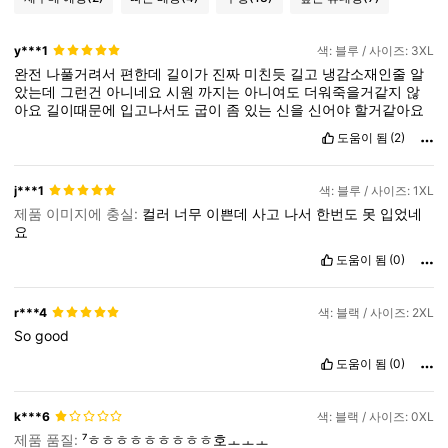
y***1
색: 블루 / 사이즈: 3XL
완전
나풀거려서
편한데
길이가
진짜
미친듯
길고
냉감소재인줄
알
았는데
그런건
아니네요
시원
까지는
아니여도
더워죽을거같지
않
아요
길이때문에
입고나서도
굽이
좀
있는
신을
신어야
할거같아요
도움이 됨
(2)
j***1
색: 블루 / 사이즈: 1XL
제품 이미지에 충실:
컬러
너무
이쁜데
사고
나서
한번도
못
입었네
요
도움이 됨
(0)
r***4
색: 블랙 / 사이즈: 2XL
So
good
도움이 됨
(0)
k***6
색: 블랙 / 사이즈: 0XL
제품 품질:
⁷ㅎㅎㅎㅎㅎㅎㅎㅎㅎ호ㅗㅗㅗ