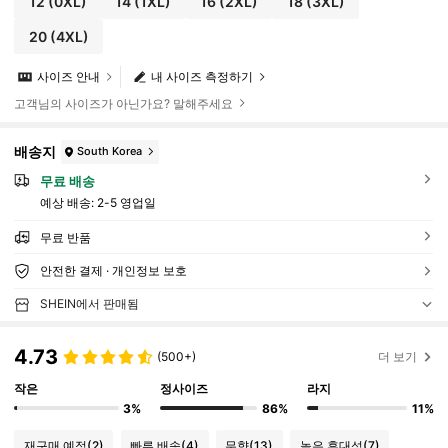
12
(0XL)
14
(1XL)
16
(2XL)
18
(3XL)
20
(4XL)
사이즈 안내
내 사이즈 측정하기
고객님의 사이즈가 아닌가요? 말해주세요
배송지
South Korea
무료 배송
예상 배송:
2-5 영업일
무료 반품
안전한 결제 · 개인정보 보호
SHEIN에서 판매됨
4.73
(500+)
더 보기
작은
정사이즈
라지
3%
86%
11%
재구매 예정
(2)
빠른 배송
(4)
무향
(13)
높은 휴대성
(7)