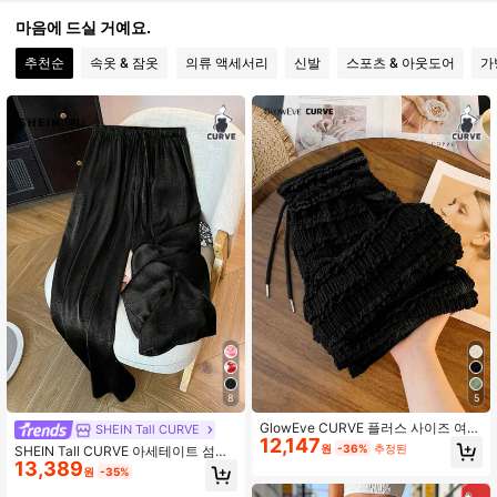
174K 팔로워
4.84
마음에 드실 거예요.
추천순
속옷 & 잠옷
의류 액세서리
신발
스포츠 & 아웃도어
가
174K 팔로워
4.84
174K 팔로워
4.84
174K 팔로워
4.84
174K 팔로워
4.84
174K 팔로워
4.84
8
5
174K 팔로워
4.84
GlowEve CURVE 플러스 사이즈 여성
SHEIN Tall CURVE
12,147
우아한 캐주얼 질감 자카드 와이드 레
원
-36%
추정된
SHEIN Tall CURVE 아세테이트 섬유
그 팬츠
13,389
로 만든 플러스플러스 사이즈 여성용
원
-35%
크고 뚱뚱한 시리즈의 헐렁하고 편안
174K 팔로워
4.84