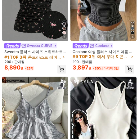
7
5
#1 TOP 3위
콘트라스트 레이스 플러스 사이즈 탱크 탑 & 카미스
Sweetra CURVE
Coolane
거의 매진!
Sweetra 플러스 사이즈 스위트하트
Coolane 여성 플러스 사이즈 여름 가
1/5
넥 스위트하트 레이스 패치워크 플로
을 스트리트웨어 컨트리 고스 빈티지
#1 TOP 3위
#1 TOP 3위
콘트라스트 레이스 플러스 사이즈 탱크 탑 & 카미스
콘트라스트 레이스 플러스 사이즈 탱크 탑 & 카미스
#9 TOP 3위
에서 무대 & 콘서트 플러스 사이즈 탑
럴 니트 우아한 빈티지 귀여운 캐주얼
Y2K 외출용 민소매 블랙 그레이 스트
200+ 판매됨
100+ 판매됨
거의 매진!
거의 매진!
3,590
휴가 홈웨어 여성용 캐미솔 탱크탑
라이프 탱크탑 할로윈
8,890
3,897
8,090원
-56%
원
#1 TOP 3위
콘트라스트 레이스 플러스 사이즈 탱크 탑 & 카미스
원
-25%
원
-30%
마지막 3일
거의 매진!
GlowEve CURVE 플러스 사이즈 러플 숄더 봄/여름
4.90
(
21
)
패셔너블 우아한 여성 탱크탑
사이즈
:
US
표준
12
(0XL)
14
(1XL)
16
(2XL)
18
(3XL)
20
(4XL)
사이즈 안내