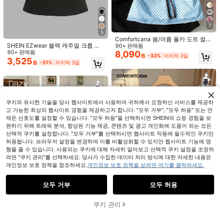
GlowEve CURVE 플러스 사이즈 여성
V넥 레이스 트위스트 메탈 캐주얼 다
#2 TOP 3위
수확고 플러스 사이즈 여성 상의
용도 데일리웨어 상의
22
200+ 판매됨
7
9,090
원
-25%
5
Sweetra CURVE
Comfortcana 봄/여름 폴카 도트 컬러
Sweetra 플러스 사이즈 스퀘어 칼라
SHEIN EZwear 블랙 캐주얼 크롭 섹
블록 패치워크 프론트 타이 보우 캐주
90+ 판매됨
러플 소매 드로스트링 보우 타이 허리
90+ 판매됨
시 캐미솔 탱크탑, 슬림핏 플러스 사이
60+ 판매됨
얼 큐트 플러스 사이즈 캐미솔 탱크탑
8,090
원
-32%
마지막 3일
A라인 텍스처 빈티지 우아한 귀여운
11,990
즈 여성용, 여름
3,525
원
-25%
원
-31%
마지막 3일
캐주얼 티셔츠 여성용
쿠키와 유사한 기술을 당사 웹사이트에서 사용하여 귀하께서 요청하신 서비스를 제공하
고 가능한 최상의 웹사이트 경험을 제공하고자 합니다. "모두 거부", "모두 허용" 또는 언
제든 선호도를 설정할 수 있습니다. "모두 허용"을 선택하시면 SHEIN의 쇼핑 경험을 보
완하기 위해 트래픽 분석, 향상된 기능 제공, 콘텐츠 및 광고 개인화에 도움이 되는 모든
선택적 쿠키를 설정합니다. "모두 거부"를 선택하시면 웹사이트 작동에 필수적인 쿠키만
허용됩니다. 브라우저 설정을 변경하여 이를 비활성화할 수 있지만 웹사이트 기능에 영
향을 줄 수 있습니다. 사용되는 쿠키에 대해 자세히 알아보고 선택적 쿠키 설정을 조정하
려면 "쿠키 관리"를 선택하세요. 당사가 수집한 데이터 처리 방식에 대한 자세한 내용은
개인정보 보호 정책을 참조하세요.
개인정보 보호 정책을 보려면 여기를 클릭하세요.
유사한 재고품 표시
모두 보기
모두 거부
모두 허용
죄송합니다. 이 상품은 품절되었습니다.
SHEIN Clasi 플러스 사이즈
국내배송
여성 레이스 패널 화이트 칼라 민소매
9
#3 TOP 3위
에서 와이드 스트랩 플러스 사이즈 탑
쿠키 관리
품절
탑, 루즈핏 러플 할로우 우아한 귀여운
11,058
원
-30%
마지막 3일
Comfortcana 플러스 사이즈 빈티지
탑 봄 여름용