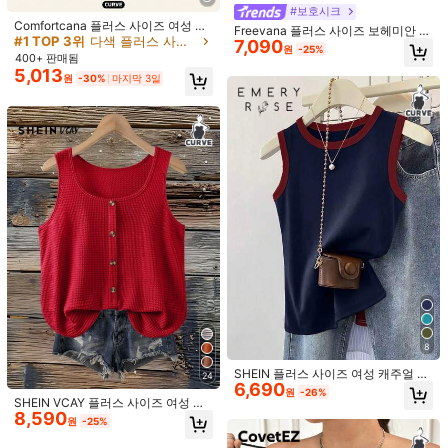
#보호시크
도움이 됨
(0)
Comfortcana 플러스 사이즈 여성 캐
Freevana 플러스 사이즈 보헤미안 기
주얼 휴가 스타일 컬러풀 스트라이프
#1 TOP 3위
다색 플러스 사이즈 탱크 탑 & 카미스
7,090
하학적 프린트 탱크 탑, 나무 구슬 스
원
-25%
캐미솔 탱크탑, 탄력 스트라이프 탱크
400+ 판매됨
트랩 + 루즈 핏, 빈티지 휴가 스타일
탑
m***o
색: 화이트 / 사이즈: 2XL
여성용 여름 다용도 민소매 탑
5,013
원
-30%
마지막 3일
Muy
fresca
y
c
ó
modos
,
igual
es
suave
y
se
moldea
bonito
la
ped
í
una
talla
m
á
s
grande
y
me
gust
ó
도움이 됨
(0)
t***i
색: 화이트 / 사이즈: 4XL
Que
blusa
perfeita
gente
,
linda
demais
.
Eu
comprei
4x
mas
ficou
um
pouco
larga
nos
meus
seios
,
mas
nada
que
impe
ç
a
o
uso
.
Se
tivesse
pego
uma
menor
seria
perfeito
.
Qualidade do produto:
Perfeito
.
Tecido
macio
,
excelente
.
도움이 됨
(0)
l***0
색: 화이트 / 사이즈: 1XL
8
Corresponde
a
su
talla
me
gusgaa
.
SHEIN 플러스 사이즈 여성 캐주얼 미
24
도움이 됨
(0)
6,690
니멀리스트 콘트라스트 트림 라운드
원
-26%
넥 탱크 탑, 여름
SHEIN VCAY 플러스 사이즈 여성 여
8,590
름 살구색 스트라이프 버튼 장식 민소
원
-25%
매 캐미솔
제품 세부 정보