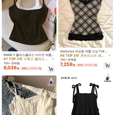
301K 팔로워
4.76
301K 팔로워
4.76
24
4
301K 팔로워
4.76
IslaSuriya 여성용 여름 신상 Y2K 체
Resyla 여성 플러스 사이즈 여름 신상
GlowEve CURVE 플러스 사이
NEW
INAWLY 플러스플러스 사이즈 여름
크 레이스 패치워크 다용도 슬림핏 플
#8 TOP 3위
콘트라스트 레이스 플러스 사이즈 탱크 탑 & 카미스
20,265
5,190
캐주얼 아웃도어 스포츠 멀티 컬러 조
즈 스트랩리스 슬릿 패션 봄여름 여성
캐주얼 컬러블럭 민소매 2 in 1 탱크
래터링 플러스 사이즈 캐미솔 탱크탑
원
-30%
마지막 3일
원
-25%
#7 TOP 3위
수확고 플러스 사이즈 탱크 탑 & 카미스
100+ 판매됨
합 티셔츠 세트, 개학, 스승의 날
용 탑
탑
100+ 판매됨
7,259
301K 팔로워
4.76
원
-31%
마지막 3일
6,036
원
-30%
마지막 3일
301K 팔로워
4.76