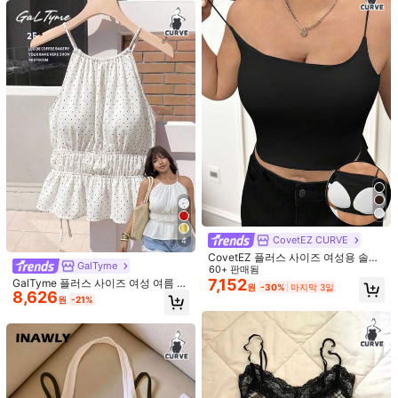
소재:
니트 패브릭
구성:
95% 폴리에스터, 5% 폴리우레탄
세부 사항:
비대칭, 루시드, 러플헴
301K 팔로워
4.76
더 보기
GlowEve CURVE
301K 팔로워
4.76
q***w
이(가)
하루 전에
지불됨
최근 2.2M개 판매됨
690K 재구매
301K 팔로워
4.76
팔로잉
모든 항목
CovetEZ CURVE
4
CovetEZ 플러스 사이즈 여성용 솔리
마음에 드실 거예요.
GalTyme
301K 팔로워
4.76
드 컬러 스파게티 스트랩 캐미솔 내장
60+ 판매됨
패드 브라
7,152
GalTyme 플러스 사이즈 여성 여름 솔
원
-30%
마지막 3일
추천순
속옷 & 잠옷
의류 액세서리
신발
스포츠 & 아웃도어
가
8,626
리드 레드 백리스 캐미솔, 옆면 끈으로
원
-21%
묶는 디자인, 스트리트 & 휴가 착용에
적합
301K 팔로워
4.76
301K 팔로워
4.76