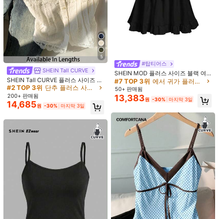
15
Bijouette 플러스 사이즈 여성 패션 캐
#긴 소매 커프스
5
9,690
주얼 우아한 로맨틱 홀터넥 쉬폰 블라
원
-25%
#탑티어스
REIGN AVE 단색 라운드넥 하프 플래
우스, 벚꽃 시즌 한정판, 폴카 도트 홀
SHEIN Tall CURVE
킷 긴팔 티셔츠, 봄/여름
#1 TOP 3위
플러스 사이즈 티셔츠
SHEIN MOD 플러스 사이즈 블랙 여
터넥 홀터넥 탑, 화이트 폴카 도트 디
SHEIN Tall CURVE 플러스 사이즈 여
름 보헤미안 휴가 여성용 레트로 스파
1.9k+ 판매됨
#7 TOP 3위
에서 귀가 플러스 사이즈 탑
자인, 홀터 타이 + 홀터넥 퍼프 소매 +
름 단색 레이스 패치워크 피티드 캐미
게티 스트랩 루즈 레이어드 러플 트림
8,826
#2 TOP 3위
단추 플러스 사이즈 탱크 탑 & 카미스
루즈한 플래터링 핏, 여성 화이트 탑 &
50+ 판매됨
원
-30%
마지막 3일
솔 탑 발렌타인 데이
탑, 캐주얼 한국 패션 귀엽고 달콤한
여성 블랙 탑 & 여성 폴카 도트 프린트
200+ 판매됨
13,383
원
-30%
마지막 3일
착용
탑
14,685
원
-30%
마지막 3일
5