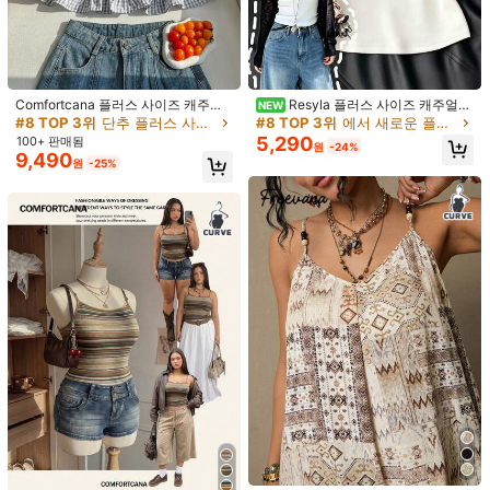
100%
정사이즈로 느꼈습니다
고객님의 사이즈가 아닌가요? 말해주세요
배송지
South Korea
Comfortcana 플러스 사이즈 캐주얼
Resyla 플러스 사이즈 캐주얼
무료 배송
NEW
휴가 블루 & 화이트 체크 러플 헴 캐미
다용도 솔리드 컬러 탱크탑
#8 TOP 3위
단추 플러스 사이즈 탱크 탑 & 카미스
#8 TOP 3위
에서 새로운 플러스 사이즈 탱크 탑 & 카미스
예상 배송:
2-5 영업일
솔
5,290
100+ 판매됨
원
-24%
9,490
원
-25%
무료 반품
안전한 결제 · 개인정보 보호
SHEIN에서 판매됨
4.90
(21)
더 보기
작은
정사이즈
라지
0%
100%
0%
모든 상황 적합
(1)
무향
(1)
화려함/좋음
(1)
사용 편의성
(2)
G***e
색: 화이트 / 사이즈: 1XL
Stretchable
and
fitted
.
Quite
cropped