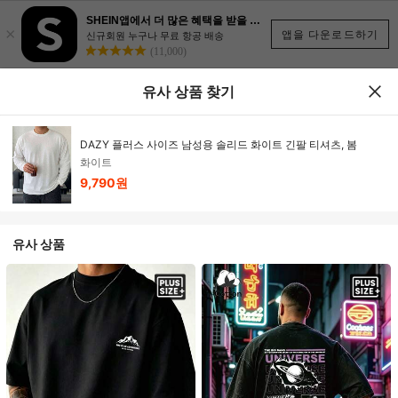
SHEIN앱에서 더 많은 혜택을 받을 수 있어요.
×
앱을 다운로드하기
신규회원 누구나 무료 항공 배송
(11,000)
유사 상품 찾기
DAZY 플러스 사이즈 남성용 솔리드 화이트 긴팔 티셔츠, 봄
화이트
9,790원
유사 상품