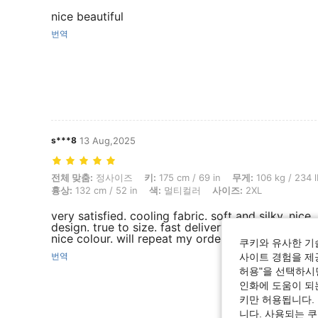
nice beautiful
번역
s***8
13 Aug,2025
전체 맞춤: 정사이즈, 키: 175 cm / 69 in, 무게: 106 kg / 234 lbs, 엉덩이: 1
전체 맞춤:
정사이즈
키:
175 cm / 69 in
무게:
106 kg / 234 l
흉상:
132 cm / 52 in
색:
멀티컬러
사이즈:
2XL
very satisfied. cooling fabric. soft and silky. nice
design. true to size. fast delivery and good packi
nice colour. will repeat my orders.
쿠키와 유사한 기
번역
사이트 경험을 제공
허용"을 선택하시면
인화에 도움이 되
키만 허용됩니다.
니다. 사용되는 