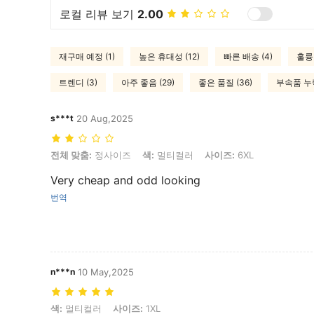
로컬 리뷰 보기
2.00
재구매 예정 (1)
높은 휴대성 (12)
빠른 배송 (4)
훌륭
트렌디 (3)
아주 좋음 (29)
좋은 품질 (36)
부속품 누락
s***t
20 Aug,2025
전체 맞춤: 정사이즈, 색: 멀티컬러, 사이즈: 6XL
전체 맞춤:
정사이즈
색:
멀티컬러
사이즈:
6XL
Very cheap and odd looking
번역
n***n
10 May,2025
색: 멀티컬러, 사이즈: 1XL
색:
멀티컬러
사이즈:
1XL