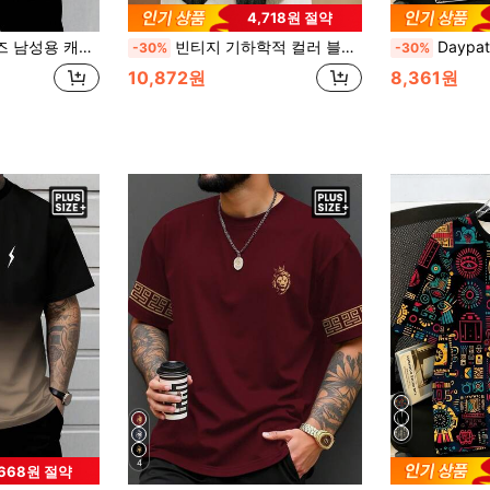
4,718원 절약
팔 트럼프 무늬 프린트 티셔츠, 여름용
빈티지 기하학적 컬러 블록 질감 프린트 플러스 사이즈 남성용 경량 버튼 포켓 반팔 셔츠, 땀 흡수
Daypath 오리 패턴 프린트
-30%
-30%
10,872원
8,361원
4
,668원 절약