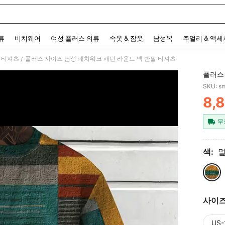
 and down arrow keys to navigate search 최근 검색어 and 검색 후 발견. Press Enter 
류
비치웨어
여성 플러스 의류
속옷 & 잠옷
남성복
주얼리 & 액
 티셔츠
플러스 사이즈 남성 패치워크 패턴 라운드 넥 반팔 티셔츠
/
플러스
SKU: s
8,
PR
무
색:
사이
US-