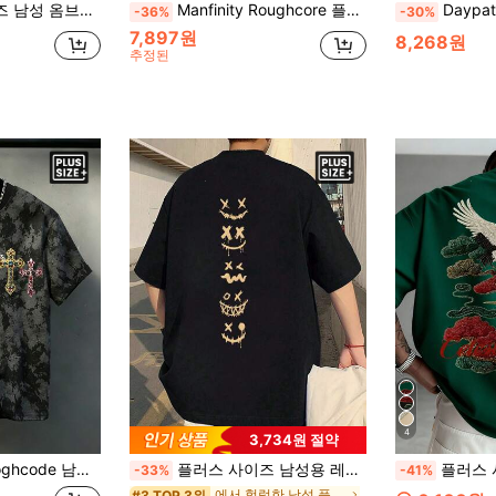
린트 캐주얼 라운드 넥 반팔 티셔츠
Manfinity Roughcore 플러스 사이즈 남성 패션 사나운 사자 프린트 반팔 티셔츠, 캐주얼 티, 미니멀리스트 & 다용도, 남자 친구 또는 가족을 위한 훌륭한 선물
Daypath 복근에 오리 패턴 
-36%
-30%
7,897원
8,268원
추정된
4
3,734원 절약
스 패턴 크루넥 캐주얼 데일리 반팔 티셔츠
플러스 사이즈 남성용 레터 & 피규어 프린트 라운드 넥 경량 루즈 캐주얼 반팔 티셔츠
플러스 사이즈 남성 자수 프린트 
-33%
-41%
에서 헐렁한 남성 플러스 사이즈 상의
#3 TOP 3위