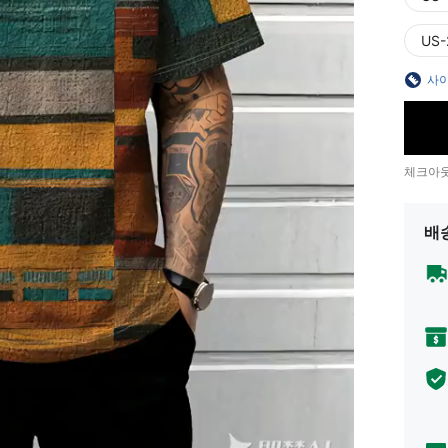
US-
사이
체크아웃
배