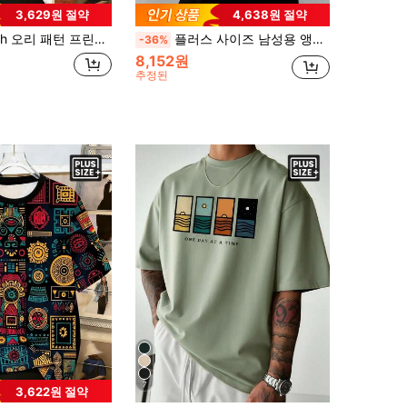
3,629원 절약
4,638원 절약
 디자인 복근, 남성용 패셔너블한 여름 캐주얼 스포츠웨어, 남성용 상의
플러스 사이즈 남성용 앵커 & 해도 프린트 라운드 넥 반팔 티셔츠
-36%
8,152원
추정된
7
3,622원 절약