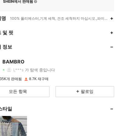
SHEIN에서 판매됨
설명
100% 폴리에스터,기계 세척, 건조 세척하지 마십시오.,파이오니어 트렌드-힙
 및 핏
4.80
72
1.9K
 정보
4.80
72
1.9K
BAMBRO
L***s
가 탐색 중입니다
4.80
72
1.9K
등급
아이템
팔로워
35K개 판매됨
8.7K 재구매
모든 항목
팔로잉
4.80
72
1.9K
스타일
4.80
72
1.9K
4.80
72
1.9K