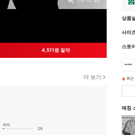
상품
사이즈
스토어
4,511원 절약
더 보기
최근 
매칭 
라지
2%