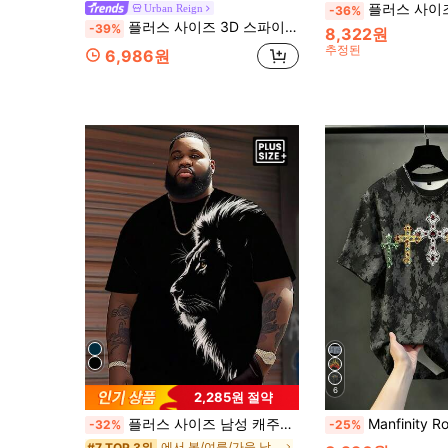
플러스 사이즈 남성 옴브레 라이트닝 프
Urban Reign
-36%
플러스 사이즈 3D 스파이더 프린트 반팔 티셔츠, 남성용 루즈핏 스트릿웨어 캐주얼 티, 옴브레 블루 & 화이트 스파이더웹 그래픽 플러스 사이즈 남성 상의
-39%
8,322원
추정된
6,986원
6
2,285원 절약
플러스 사이즈 남성 캐주얼 라운드넥 티셔츠, 폴리에스터 니트 원단, 편안하고 통기성, 패션 반사 사자 그래픽 프린트, 캐주얼 스트리트 스타일 디자인, 참신한 탑
Manfinity Roghcode 남성용 크로
-32%
-25%
에서 봄/여름/가을 남성 플러스 사이즈 상의
#7 TOP 3위