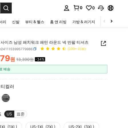
0
0
to select.
세서리
신발
뷰티 & 헬스
홈 앤 리빙
가방 & 러기지
스포츠 & 아웃
 사이즈 남성 패치워크 패턴 라운드 넥 반팔 티셔츠
m2411153995779986
(100+ 리뷰)
879
원
13,390원
-34%
ICE AND AVAILABILITY
료 배송
멀티컬러
즈
US
표준
1XL (1XL)
US-1XL (2XL)
US-2XL (3XL)