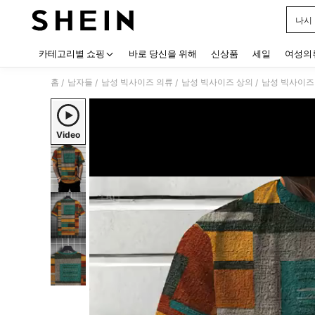
나시
Use up
카테고리별 쇼핑
바로 당신을 위해
신상품
세일
여성의
홈
남자들
남성 빅사이즈 의류
남성 빅사이즈 상의
남성 빅사이즈
/
/
/
/
Video