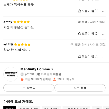
소재가
특이해요
굿굿
도움이 됨
(0)
Z***y
색: 블랙 / 사이즈: 6XL
가성비
좋은것
같아요
도움이 됨
(0)
w***0
색: 짙은 회색 / 사이즈: 3XL
찰랑
한
느낌
입니다
도움이 됨
(0)
606K 팔로워
4.91
Manfinity Homme
p***3
이(가)
하루 전에
지불됨
b***6
다음
10분 전에
최근 999K+개 판매됨
999K+ 재구매
606K 팔로워
4.91
팔로잉
모든 항목
606K 팔로워
4.91
마음에 드실 거예요.