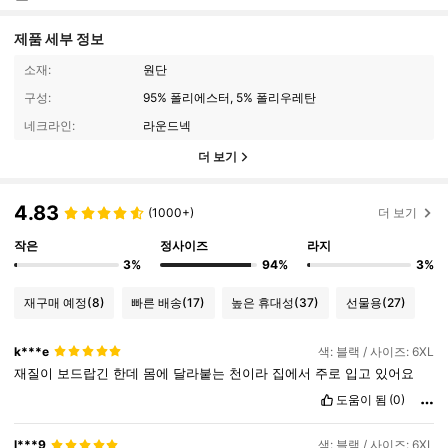
제품 세부 정보
소재:
원단
구성:
95% 폴리에스터, 5% 폴리우레탄
네크라인:
라운드넥
더 보기
4.83
(1000+)
더 보기
작은
정사이즈
라지
3%
94%
3%
재구매 예정
(8)
빠른 배송
(17)
높은 휴대성
(37)
선물용
(27)
k***e
색: 블랙 / 사이즈: 6XL
재질이
보드랍긴
한데
몸에
달라붙는
천이라
집에서
주로
입고
있어요
도움이 됨
(0)
l***9
색: 블랙 / 사이즈: 6XL