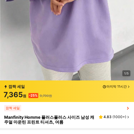
1/5
깜짝 세일
마지막 11시간
7,365
9,790원
-25%
원
깜짝 세일
Manfinity Homme 플러스플러스 사이즈 남성 캐
4.83
(
1000+
)
주얼 마운틴 프린트 티셔츠, 여름