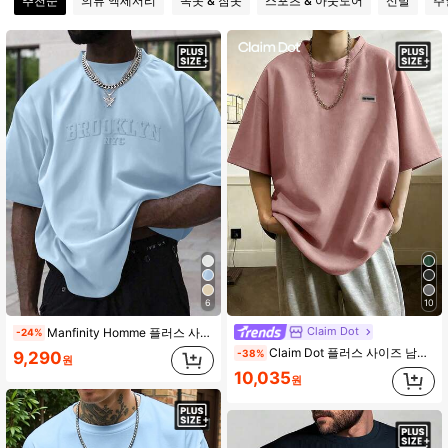
추천순
의류 액세서리
속옷 & 잠옷
스포츠 & 아웃도어
신발
주
606K 팔로워
4.91
606K 팔로워
4.91
606K 팔로워
4.91
606K 팔로워
4.91
606K 팔로워
4.91
6
10
Claim Dot
Manfinity Homme 플러스 사이즈 남성 캐주얼 레터 엠보싱 반팔 티셔츠, 여름
-24%
Claim Dot 플러스 사이즈 남성용 티셔츠, 부드러운 플리스 원단 라운드 넥 반팔 티셔츠, 캐주얼, 사무실, 비즈니스, 일상복, 레저, 파티, 모임에 적합하며, 자신에게 입거나 친구에게 선물하기 좋습니다. 인기 있는 봄/가을 플러스 사이즈 티셔츠
-38%
9,290
원
606K 팔로워
4.91
10,035
원
606K 팔로워
4.91