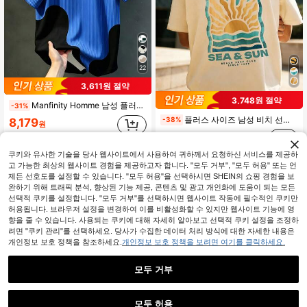
22
3,611원 절약
3,748원 절약
Manfinity Homme 남성 플러스 사이즈 캐주얼 스트라이프 레터 프린트 컬러블록 크루넥 반팔 티셔츠
-31%
플러스 사이즈 남성 비치 선셋 코코넛 트리 프린트 캐주얼 티셔츠 | 아메리칸 캐주얼 루즈핏 | 여름 착용에 적합
-38%
8,179
원
6,142
원
쿠키와 유사한 기술을 당사 웹사이트에서 사용하여 귀하께서 요청하신 서비스를 제공하
고 가능한 최상의 웹사이트 경험을 제공하고자 합니다. "모두 거부", "모두 허용" 또는 언
제든 선호도를 설정할 수 있습니다. "모두 허용"을 선택하시면 SHEIN의 쇼핑 경험을 보
완하기 위해 트래픽 분석, 향상된 기능 제공, 콘텐츠 및 광고 개인화에 도움이 되는 모든
선택적 쿠키를 설정합니다. "모두 거부"를 선택하시면 웹사이트 작동에 필수적인 쿠키만
허용됩니다. 브라우저 설정을 변경하여 이를 비활성화할 수 있지만 웹사이트 기능에 영
향을 줄 수 있습니다. 사용되는 쿠키에 대해 자세히 알아보고 선택적 쿠키 설정을 조정하
려면 "쿠키 관리"를 선택하세요. 당사가 수집한 데이터 처리 방식에 대한 자세한 내용은
개인정보 보호 정책을 참조하세요.
개인정보 보호 정책을 보려면 여기를 클릭하세요.
모두 거부
모두 허용