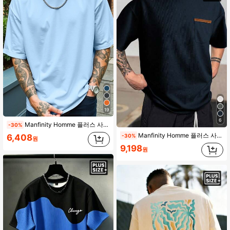
606K 팔로워
4.91
19
6
Manfinity Homme 플러스 사이즈 남성 솔리드 컬러 라운드 넥 반팔 캐주얼 티셔츠
-30%
Manfinity Homme 플러스 사이즈 남성 캐주얼 일상 출퇴근 대비 컬러 패치워크 와플 원단 반팔 티셔츠, 여름
-30%
6,408
원
9,198
원