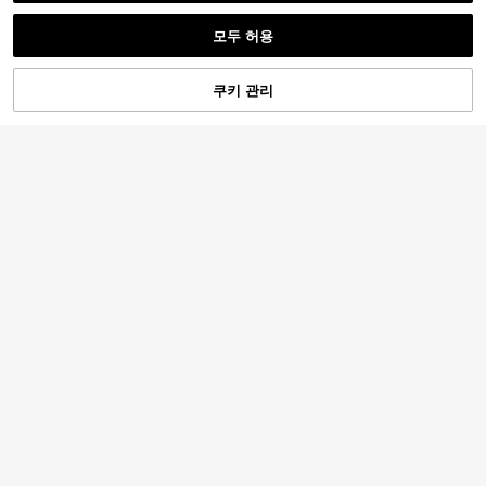
모두 허용
쿠키 관리
장바구니 담기
25% 할인!
Manfinity Homme 플러스플러스 사이즈 남성 캐주얼 경량 단색 재킷, 여름
-25%
Manfinity VCAY 남성용 플러스플러스 사이즈 우븐 프린트 캐주얼 조끼, 가을 겨울용
-52%
15,790
원
17,690
원