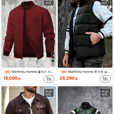
49K 팔로워
4.82
49K 팔로워
4.82
6
Manfinity Homme 플러스 사이즈 남성 캐주얼 경량 단색 긴팔 재킷, 여름 남성 레드 봄버 재킷 레드 바시티 재킷 남성 지퍼업 재킷 남성 레드 재킷 레드 지퍼업
Manfinity Homme 루즈핏 남성 플러스플러스 사이즈 솔리드 지퍼업 겨울 조끼 코트, 가을용
-25%
-26%
16,090
26,290
원
원