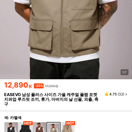
1/7
12,890
17,290원
-25%
원
EASEVO 남성 플러스 사이즈 가을 캐주얼 플랩 포켓
4.75
(
32
)
지퍼업 루즈핏 조끼, 휴가, 아버지의 날 선물, 외출, 축
구
색: 카멜색