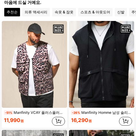
49K 팔로워
4.82
마음에 드실 거예요.
추천순
의류 액세서리
속옷 & 잠옷
스포츠 & 아웃도어
신발
주
49K 팔로워
4.82
49K 팔로워
4.82
49K 팔로워
4.82
49K 팔로워
4.82
49K 팔로워
4.82
Manfinity VCAY 플러스플러스 사이즈 남성용 우븐 하이킹 레오파드 조끼, 등반 및 야외 스포츠용 캐주얼 민소매 오픈 프론트, 가을 겨울용
Manfinity Homme 남성 솔리드 컬러 포켓 디자인 드로스트링 캐주얼 민소매 후드 조끼, 플레인 캐주얼 플러스플러스 사이즈 조끼, 가을용
-51%
-26%
11,990
16,290
원
원
49K 팔로워
4.82