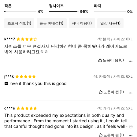
작은
정사이즈
라지
4%
96%
0%
초보자 적합
(1)
높은 휴대성
(1)
파티 착용
(1)
일상 사용
(1)
k***7
색: 블랙 / 사이즈: 6XL
사이즈를
너무
큰걸사서
난감하긴한데
좀
묵혀뒀다가
레이어드로
밖에
사용하려고요ㅎㅎ
도움이 됨
(0)
j***k
색: 카멜색 / 사이즈: 6XL
love
it
thank
you
this
is
good
도움이 됨
(1)
c***s
색: 카키 / 사이즈: 5XL
This
product
exceeded
my
expectations
in
both
quality
and
performance
.
From
the
moment
I
started
using
it
,
I
could
tell
that
careful
thought
had
gone
into
its
design
,
as
it
feels
well
-
made
,
reliable
,
and
easy
to
use
.
It
delivers
consistently
on
도움이 됨
(1)