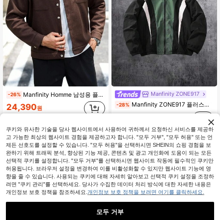
Manfinity ZONE917
Manfinity Homme 남성용 플러스 사이즈 긴소매 크롭 캐주얼 니트 오버코트, 가을 겨울
-26%
Manfinity ZONE917 플러스플러스 사이즈 남성용 컬러 블록 블랙, 그린 및 화이트 트렌치 코트
-28%
24,390
원
16,965
원
쿠키와 유사한 기술을 당사 웹사이트에서 사용하여 귀하께서 요청하신 서비스를 제공하
고 가능한 최상의 웹사이트 경험을 제공하고자 합니다. "모두 거부", "모두 허용" 또는 언
제든 선호도를 설정할 수 있습니다. "모두 허용"을 선택하시면 SHEIN의 쇼핑 경험을 보
완하기 위해 트래픽 분석, 향상된 기능 제공, 콘텐츠 및 광고 개인화에 도움이 되는 모든
선택적 쿠키를 설정합니다. "모두 거부"를 선택하시면 웹사이트 작동에 필수적인 쿠키만
허용됩니다. 브라우저 설정을 변경하여 이를 비활성화할 수 있지만 웹사이트 기능에 영
향을 줄 수 있습니다. 사용되는 쿠키에 대해 자세히 알아보고 선택적 쿠키 설정을 조정하
려면 "쿠키 관리"를 선택하세요. 당사가 수집한 데이터 처리 방식에 대한 자세한 내용은
개인정보 보호 정책을 참조하세요.
개인정보 보호 정책을 보려면 여기를 클릭하세요.
모두 거부