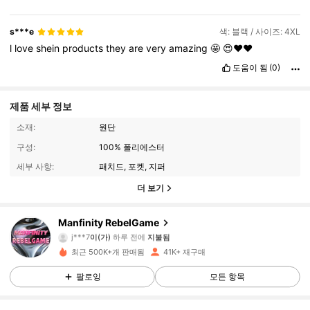
what
it
promises
,
making
everyday
tasks
more
convenient
and
efficient
without
unnecessary
complications
.
I
also
appreciate
the
attention
to
detail
,
which
adds
to
the
overall
user
s***e
색: 블랙 / 사이즈: 4XL
experience
.
For
its
price
point
,
it
offers
excellent
value
,
and
I
l
love
shein
products
they
are
very
amazing
🤩
😍❤️❤️
would
confidently
recommend
it
to
anyone
looking
for
a
dependable
and
worthwhile
purchase
.
도움이 됨
(0)
제품 세부 정보
소재:
원단
구성:
100% 폴리에스터
세부 사항:
패치드, 포켓, 지퍼
더 보기
49K 팔로워
4.82
Manfinity RebelGame
j***7
이(가)
하루 전에
지불됨
c***l
다음
30분 전에
최근 500K+개 판매됨
41K+ 재구매
49K 팔로워
4.82
팔로잉
모든 항목