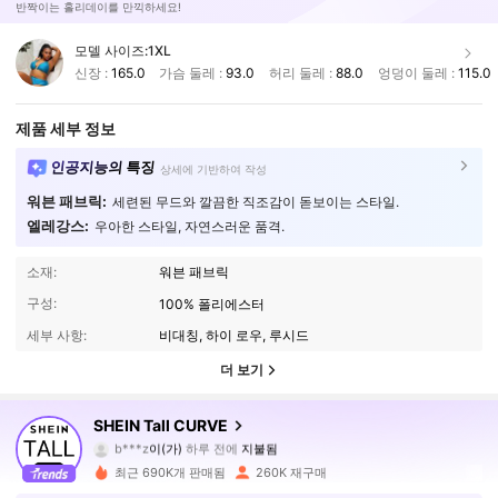
반짝이는 홀리데이를 만끽하세요!
모델 사이즈:
1XL
신장 :
165.0
가슴 둘레 :
93.0
허리 둘레 :
88.0
엉덩이 둘레 :
115.0
제품 세부 정보
인공지능의 특징
상세에 기반하여 작성
워븐 패브릭:
세련된 무드와 깔끔한 직조감이 돋보이는 스타일.
엘레강스:
우아한 스타일, 자연스러운 품격.
소재:
워븐 패브릭
구성:
100% 폴리에스터
세부 사항:
비대칭, 하이 로우, 루시드
더 보기
196K 팔로워
4.79
SHEIN Tall CURVE
b***z
이(가)
하루 전에
지불됨
R***u
다음
3시간 전
최근 690K개 판매됨
260K 재구매
196K 팔로워
4.79