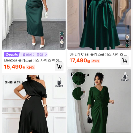
196K 팔로워
4.79
196K 팔로워
4.79
196K 팔로워
4.79
6
SHEIN Clasi 플러스플러스 사이즈 여
#홀리데이 글램
성 우아한 민소매 드레스, 보우 타이
17,490
Elenzga 플러스플러스 사이즈 여성
원
-24%
허리
새틴 드레이프 넥 비대칭 러셔 웨이스
15,490
원
-24%
트 슬림 A라인 드레스, 여름