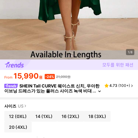
1/8
15,990
21,090원
-24%
원
From
SHEIN Tall CURVE 웨이스트 신치, 우아한
4.73
(
100+
)
이브닝 드레스가 있는 플러스 사이즈 녹색 비대
칭 헴 새틴 정장 드레스
사이즈
US
12
(0XL)
14
(1XL)
16
(2XL)
18
(3XL)
20
(4XL)