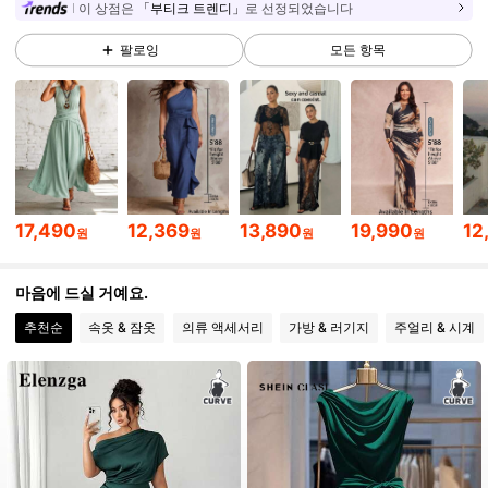
이 상점은
「부티크 트렌디」
로 선정되었습니다
팔로잉
모든 항목
196K 팔로워
4.79
196K 팔로워
4.79
196K 팔로워
4.79
17,490
12,369
13,890
19,990
12
원
원
원
원
196K 팔로워
4.79
마음에 드실 거예요.
추천순
속옷 & 잠옷
의류 액세서리
가방 & 러기지
주얼리 & 시계
196K 팔로워
4.79
196K 팔로워
4.79