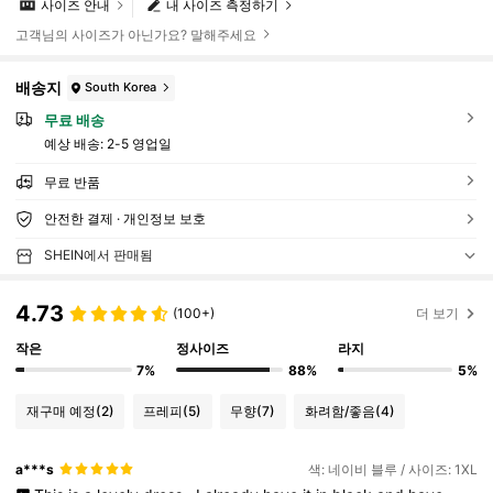
사이즈 안내
내 사이즈 측정하기
고객님의 사이즈가 아닌가요? 말해주세요
배송지
South Korea
무료 배송
예상 배송:
2-5 영업일
무료 반품
안전한 결제 · 개인정보 보호
SHEIN에서 판매됨
4.73
(100+)
더 보기
작은
정사이즈
라지
7%
88%
5%
재구매 예정
(2)
프레피
(5)
무향
(7)
화려함/좋음
(4)
a***s
색: 네이비 블루 / 사이즈: 1XL