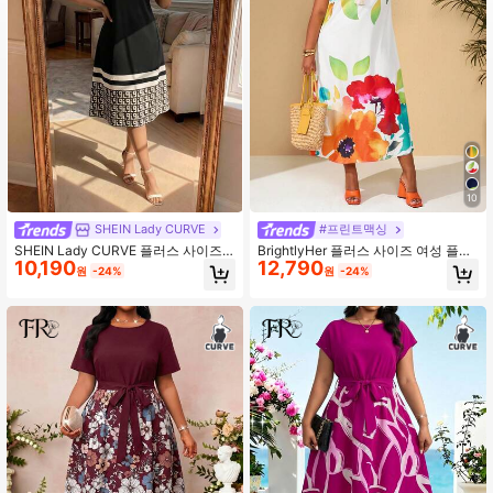
10
SHEIN Lady CURVE
#프린트맥싱
SHEIN Lady CURVE 플러스 사이즈
BrightlyHer 플러스 사이즈 여성 플로
10,190
12,790
여름 캐주얼 기하학 프린트 패치워크
럴 프린트 라운드넥 반팔 캐주얼 루즈
원
-24%
원
-24%
드레스 우아한
드레스