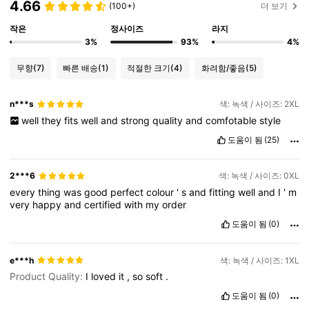
4.66
(100+)
더 보기
작은
정사이즈
라지
3%
93%
4%
무향
(7)
빠른 배송
(1)
적절한 크기
(4)
화려함/좋음
(5)
n***s
색: 녹색 / 사이즈: 2XL
well
they
fits
well
and
strong
quality
and
comfotable
style
도움이 됨
(25)
2***6
색: 녹색 / 사이즈: 0XL
every
thing
was
good
perfect
colour
'
s
and
fitting
well
and
I
'
m
very
happy
and
certified
with
my
order
도움이 됨
(0)
e***h
색: 녹색 / 사이즈: 1XL
Product Quality:
I
loved
it
,
so
soft
.
도움이 됨
(0)