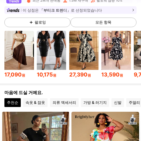
최근 2M개 판매됨
1.5M 재구매
팔로워 급증 10%
603K 팔로워
4.87
이 상점은
「부티크 트렌디」
로 선정되었습니다
팔로잉
모든 항목
603K 팔로워
4.87
603K 팔로워
4.87
603K 팔로워
4.87
603K 팔로워
4.87
17,090
10,175
27,390
13,590
9,
원
원
원
원
603K 팔로워
4.87
마음에 드실 거예요.
추천순
속옷 & 잠옷
의류 액세서리
가방 & 러기지
신발
주얼리 
603K 팔로워
4.87
603K 팔로워
4.87
603K 팔로워
4.87