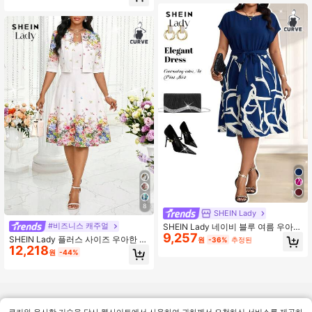
드레스, 여름
8
SHEIN Lady
#비즈니스 캐주얼
SHEIN Lady 네이비 블루 여름 우아한
9,257
플러스 사이즈 여성 드레스, 티 파티
SHEIN Lady 플러스 사이즈 우아한 꽃
원
-36%
추정된
휴가 보헤미안 프린트 라운드 넥 배트
12,218
무늬 크롭탑 및 드레스 2피스 세트
원
-44%
윙 소매 벨트 핏 앤 플레어 미디 워크
캐주얼 드레스