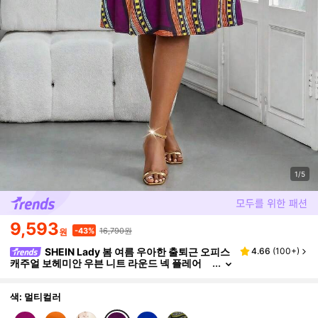
1/5
9,593
16,790원
-43%
원
SHEIN Lady 봄 여름 우아한 출퇴근 오피스
4.66
(
100+
)
캐주얼 보헤미안 우븐 니트 라운드 넥 플레어
벨트 미디 반팔 플러스 사이즈 드레스
색: 멀티컬러