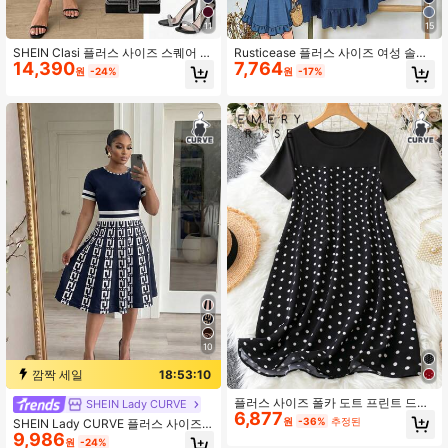
11
15
SHEIN Clasi 플러스 사이즈 스퀘어 넥
Rusticease 플러스 사이즈 여성 솔리
14,390
7,764
라인과 쉘 트림이 있는 우아한 여성 드
드 컬러 라운드 넥 포켓 디자인 캐주얼
원
-24%
원
-17%
레스, 단색
민소매 드레스
10
깜짝 세일
18:53:09
플러스 사이즈 폴카 도트 프린트 드레
SHEIN Lady CURVE
6,877
스, 여름용
원
-36%
추정된
SHEIN Lady CURVE 플러스 사이즈
9,986
여성 기하학적 줄무늬 프린트 라운드
원
-24%