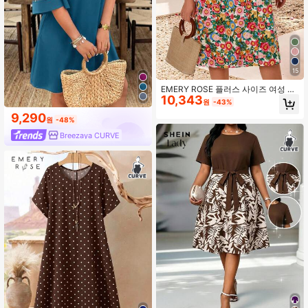
15
EMERY ROSE 플러스 사이즈 여성 여
10,343
름 해변 휴가 플로럴 프린트 버블 반팔
원
-43%
루즈핏 플리츠 드레스
9,290
원
-48%
Breezaya CURVE