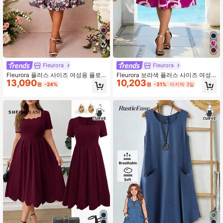
5
Fleurora
Fleurora
Fleurora 플러스 사이즈 여성용 플로
Fleurora 보라색 플러스 사이즈 여성
13,090
10,203
럴 패치워크 라운드 넥 반팔 우아한 드
프린트 라운드 넥 박쥐 날개 짧은 소매
원
-24%
원
-31%
마지막 3일
레스, 버건디
우아한 드레스