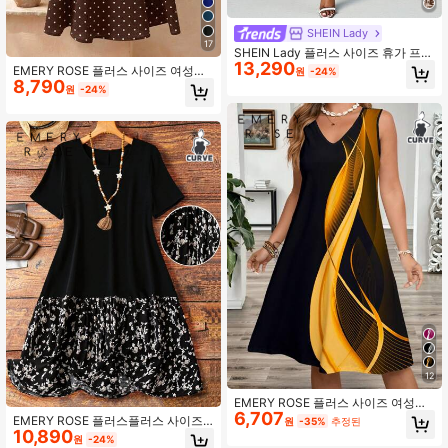
SHEIN Lady
17
SHEIN Lady 플러스 사이즈 휴가 프린
13,290
트 대비 컬러 타이업 반팔 라운드 넥
EMERY ROSE 플러스 사이즈 여성용
원
-24%
드레스
8,790
라운드 넥 반팔 루즈핏 폴카 도트 드레
원
-24%
스
12
EMERY ROSE 플러스 사이즈 여성용
6,707
컬러블록 추상 프린트 민소매 드레스,
EMERY ROSE 플러스플러스 사이즈
원
-35%
추정된
휴가용 V넥 민소매 탱크 드레스, 패션
10,890
디티시 플로럴 라운드 넥 캐주얼 반팔
원
-24%
여름 드레스 선드레스 비치 여성복