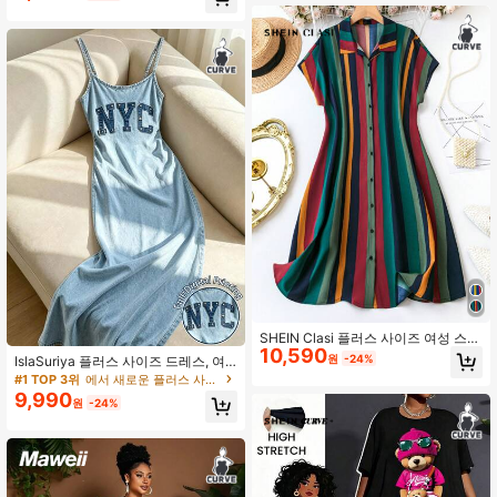
넥 반팔 우아한 드레스
SHEIN Clasi 플러스 사이즈 여성 스트
10,590
라이프 버튼다운 셔츠 드레스, 여름
원
-24%
IslaSuriya 플러스 사이즈 드레스, 여
성 의상, 여성 드레스, 현재 트렌드, 패
#1 TOP 3위
에서 새로운 플러스 사이즈 드레스
션 드레스, 스트랩 드레스, 슬링 드레
9,990
원
-24%
스, 맥시 드레스, 롱 드레스