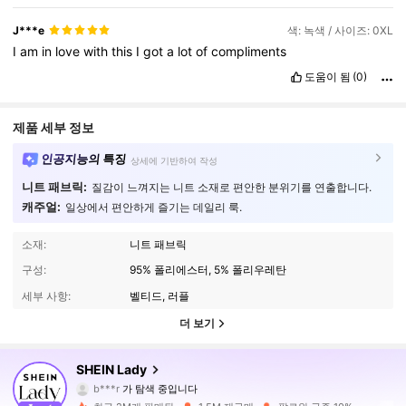
J***e
색: 녹색 / 사이즈: 0XL
I
am
in
love
with
this
I
got
a
lot
of
compliments
도움이 됨
(0)
제품 세부 정보
인공지능의 특징
상세에 기반하여 작성
니트 패브릭:
질감이 느껴지는 니트 소재로 편안한 분위기를 연출합니다.
캐주얼:
일상에서 편안하게 즐기는 데일리 룩.
소재:
니트 패브릭
구성:
95% 폴리에스터, 5% 폴리우레탄
세부 사항:
벨티드, 러플
더 보기
603K 팔로워
4.87
SHEIN Lady
b***r
가 탐색 중입니다
603K 팔로워
4.87