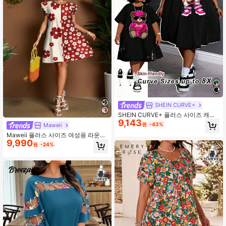
SHEIN CURVE+
SHEIN CURVE+ 플러스 사이즈 캐주
9,143
얼 귀여운 카툰 곰 패턴 루즈 라운드
원
-43%
Maweii
넥 반팔 미니 드레스, 커브 플러스, 호
Maweii 플러스 사이즈 여성용 라운드
호 휴가 해변 여성 의상/비치 드레스/
9,990
넥 플로럴 컬러 블록 디지털 프린트 캡
해변 휴가 의상/해변 필수품/졸업/티
원
-24%
슬리브 드레스/선드레스, 캐주얼 패션
파티 드레스
스타일