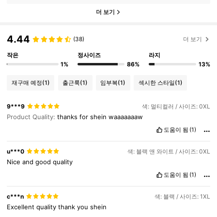
더 보기
4.44
(38)
더 보기
작은
정사이즈
라지
1%
86%
13%
재구매 예정
(1)
출근룩
(1)
임부복
(1)
섹시한 스타일
(1)
9***9
색: 멀티컬러 / 사이즈: 0XL
Product Quality:
thanks
for
shein
waaaaaaaw
도움이 됨
(1)
u***0
색: 블랙 앤 와이트 / 사이즈: 0XL
Nice
and
good
quality
도움이 됨
(1)
c***n
색: 블랙 / 사이즈: 1XL
Excellent
quality
thank
you
shein