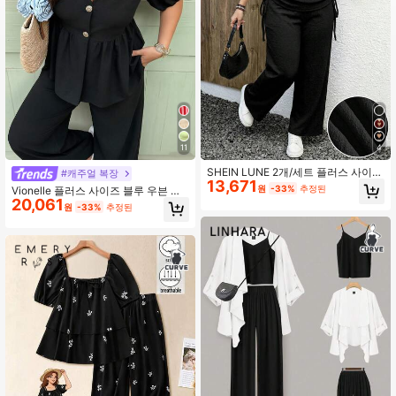
218 팔로워
4.38
218 팔로워
4.38
218 팔로워
4.38
11
4
SHEIN LUNE 2개/세트 플러스 사이즈
#캐주얼 복장
218 팔로워
4.38
13,671
여성 질감 원단 옆면 드로스트링 반팔
원
-33%
추정된
Vionelle 플러스 사이즈 블루 우븐 캐
티셔츠 및 팬츠 휴가 복장
20,061
주얼 휴가 우아한 팬츠 및 반팔 가디건
원
-33%
추정된
2피스 세트, 봄/여름
218 팔로워
4.38
218 팔로워
4.38