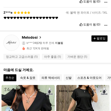
도움이 됨
(0)
Z***e
색: 블랙 앤 와이트 / 사이즈: 1XL
❤️❤️❤️❤️❤️❤️❤️❤️❤️❤️❤️❤️❤️❤️❤️❤️❤️
도움이 됨
(0)
Melodosi
218 팔로워
4.38
팔로잉
b***3
이(가)
하루 전에
지불됨
i***0
다음
3시간 전
최근 12K개 판매됨
218 팔로워
4.38
정교하고 고급스러움 (1)
아주 좋음 (1)
가벼운 원단 (1)
218 팔로워
4.38
마음에 드실 거예요.
추천순
속옷 & 잠옷
의류 액세서리
신발
스포츠 & 아웃도어
가
218 팔로워
4.38
218 팔로워
4.38