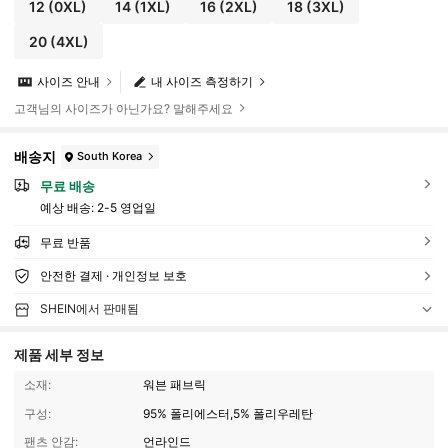
12
(0XL)
14
(1XL)
16
(2XL)
18
(3XL)
20
(4XL)
사이즈 안내
내 사이즈 측정하기
고객님의 사이즈가 아닌가요? 말해주세요
배송지
South Korea
무료 배송
예상 배송:
2-5 영업일
무료 반품
안전한 결제 · 개인정보 보호
SHEIN에서 판매됨
제품 세부 정보
소재:
워븐 패브릭
구성:
95% 폴리에스터,5% 폴리우레탄
팬츠 안감:
언라인드