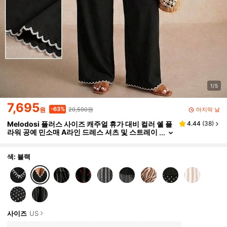
1/5
7,695
20,590원
-63%
마지막 날
원
Melodosi 플러스 사이즈 캐주얼 휴가 대비 컬러 쉘 플
4.44
(
38
)
라워 공예 민소매 A라인 드레스 셔츠 및 스트레이
트 레그 캐주얼 팬츠 2피스 세트, 여름 의상
색: 블랙
사이즈
US