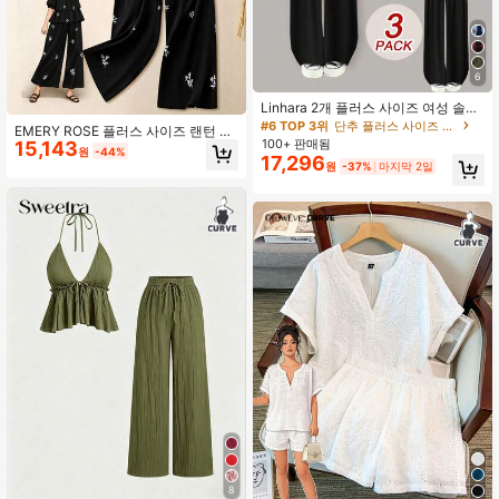
6
Linhara 2개 플러스 사이즈 여성 솔리
드 위븐 가디건 + 캐미솔 + 캐주얼 와
#6 TOP 3위
단추 플러스 사이즈 공동 주문
EMERY ROSE 플러스 사이즈 랜턴 소
이드 레그 팬츠 세트
100+ 판매됨
15,143
매 셔츠 & 스트레이트 레그 팬츠 2피
원
-44%
17,296
스 세트, 잔꽃무늬, 여성용 캐주얼 일
원
-37%
마지막 2일
상복 블랙 세트 2피스
8