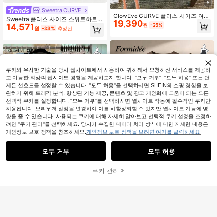
5
Sweetra CURVE
GlowEve CURVE 플러스 사이즈 여성
Sweetra 플러스 사이즈 스위트하트
19,390
캐주얼 솔리드 컬러 할로우 아웃 자수
14,571
원
-25%
여성용 로맨틱 스파게티 스트랩 캐미
원
-33%
추정된
셔츠 및 반바지 2피스 세트, 봄/여름
솔 탑 벨트 디테일 및 러플 트림 + 스위
트하트 로맨틱 캐주얼 탄성 허리 텍스
처 롱 팬츠 2피스 세트
쿠키와 유사한 기술을 당사 웹사이트에서 사용하여 귀하께서 요청하신 서비스를 제공하
고 가능한 최상의 웹사이트 경험을 제공하고자 합니다. "모두 거부", "모두 허용" 또는 언
제든 선호도를 설정할 수 있습니다. "모두 허용"을 선택하시면 SHEIN의 쇼핑 경험을 보
완하기 위해 트래픽 분석, 향상된 기능 제공, 콘텐츠 및 광고 개인화에 도움이 되는 모든
선택적 쿠키를 설정합니다. "모두 거부"를 선택하시면 웹사이트 작동에 필수적인 쿠키만
허용됩니다. 브라우저 설정을 변경하여 이를 비활성화할 수 있지만 웹사이트 기능에 영
향을 줄 수 있습니다. 사용되는 쿠키에 대해 자세히 알아보고 선택적 쿠키 설정을 조정하
려면 "쿠키 관리"를 선택하세요. 당사가 수집한 데이터 처리 방식에 대한 자세한 내용은
개인정보 보호 정책을 참조하세요.
개인정보 보호 정책을 보려면 여기를 클릭하세요.
모두 거부
모두 허용
쿠키 관리
장바구니 담기
63% 할인!
16
Formidée 패션 플러스 사이즈 여성용
GlowEve CURVE 플러스 사이즈 솔리
17,563
민소매 수트 투피스 세트, 허리 라인을
원
-31%
마지막 2일
드 컬러 니트 가디건, 앞면 버튼 클로
90+ 판매됨
강조하는 베스트, 레진 버튼 벨트 루
저, 스트라이프 트림, 슬림 핏, 드로스
22,041
프, 비대칭 탄력 허리밴드, 사이드 포
원
-33%
추정된
트링 디테일, 우아한 캐주얼 통근 일상
켓, 루즈 스트레이트 레그 와이드 레그
외출복 긴 바지