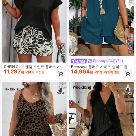
9
10
Breezaya CURVE
SHEIN Clasi 랜덤 프린트 플러스 사이
Breezaya 플러스 사이즈 솔리드 컬러
11,297
14,964
즈 보헤미안 여성 박쥐 소매 티셔츠와
크루넥 민소매 탑과 포켓 반바지 캐주
원
-36%
추정된
원
-31%
마지막 3일
식물 프린트 반바지 투피스 세트, 여름
얼 2피스 세트