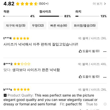
4.82
(500+)
더 보기
작은
정사이즈
라지
4%
83%
13%
재구매 예정
(5)
무향
(32)
빠른 배송
(6)
화려함/좋음
(35)
t***4
색: 블랙 / 사이즈: 2XL
사이즈가
넉넉해서
아주
편하게
잘입고있습니다!!
도움이 됨
(0)
8***2
색: 블랙 / 사이즈: 4XL
맞다:
생각보다
사이즈가
완존
넉넉함
도움이 됨
(0)
k***s
색: 블랙 / 사이즈: 2XL
Product Quality:
This
was
perfect
same
as
the
picture
elegant
good
quality
and
you
can
wear
elegantly
casual
or
dressy
or
formal
and
semi
formal
Fit:
perfect
fit
True to
product images:
yea
Smell description:
ok