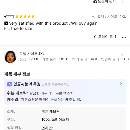
도움이 됨
(5)
v***1
색: 블랙 / 사이즈: 4XL
Very
satisfied
with
this
product
.
Will
buy
again
Fit:
true
to
size
도움이 됨
(1)
모델 사이즈:
1XL
신장 :
173.0
가슴 둘레 :
105.0
허리 둘레 :
84.0
엉덩이 둘레 :
115.
제품 세부 정보
인공지능의 특징
상세에 기반하여 작성
워븐 패브릭:
깔끔한 마무리의 우븐 텍스처.
캐주얼:
자연스러운 매력이 돋보이는 캐주얼 룩.
소재:
워븐 패브릭
구성:
100% 폴리에스터
상의 안감:
언라인드