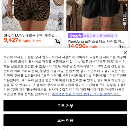
38
6
SHEIN LUNE 새로운 유행 캐주얼 플
#작업복 기본 아이템
9,427
러스 사이즈 레오파드 프린트 캐미솔
원
-36%
추정된
Weeklong 플러스플러스 사이즈 여성
및 반바지 세트, 여름에 다용도
14,090
여름 솔리드 싱글 브레스트 베스트와
원
-25%
반바지 캐주얼 수트
쿠키와 유사한 기술을 당사 웹사이트에서 사용하여 귀하께서 요청하신 서비스를 제공하
고 가능한 최상의 웹사이트 경험을 제공하고자 합니다. "모두 거부", "모두 허용" 또는 언
제든 선호도를 설정할 수 있습니다. "모두 허용"을 선택하시면 SHEIN의 쇼핑 경험을 보
완하기 위해 트래픽 분석, 향상된 기능 제공, 콘텐츠 및 광고 개인화에 도움이 되는 모든
선택적 쿠키를 설정합니다. "모두 거부"를 선택하시면 웹사이트 작동에 필수적인 쿠키만
허용됩니다. 브라우저 설정을 변경하여 이를 비활성화할 수 있지만 웹사이트 기능에 영
향을 줄 수 있습니다. 사용되는 쿠키에 대해 자세히 알아보고 선택적 쿠키 설정을 조정하
려면 "쿠키 관리"를 선택하세요. 당사가 수집한 데이터 처리 방식에 대한 자세한 내용은
개인정보 보호 정책을 참조하세요.
개인정보 보호 정책을 보려면 여기를 클릭하세요.
모두 거부
모두 허용
5