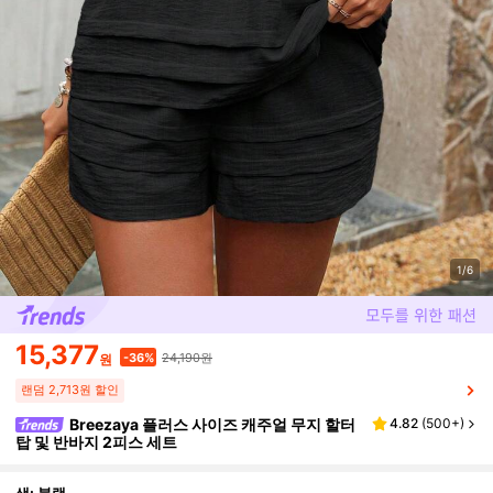
1/6
15,377
24,190원
-36%
원
랜덤 2,713원 할인
Breezaya 플러스 사이즈 캐주얼 무지 할터
4.82
(
500+
)
탑 및 반바지 2피스 세트
색: 블랙