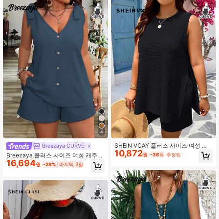
150K 팔로워
4.89
150K 팔로워
4.89
150K 팔로워
4.89
150K 팔로워
4.89
4
SHEIN VCAY 플러스 사이즈 여성 여
Breezaya CURVE
10,872
름 휴가 옐로우 니트 세트, 루즈핏 라
원
-36%
추정된
Breezaya 플러스 사이즈 여성 캐주얼
운드 넥 민소매 티와 무릎 길이 타이트
16,694
솔리드 컬러 탱크 탑 및 숏츠 2개 세트
원
-28%
마지막 3일
레깅스, 2피스 비치 아일랜드 의상 여
성 여름 의상