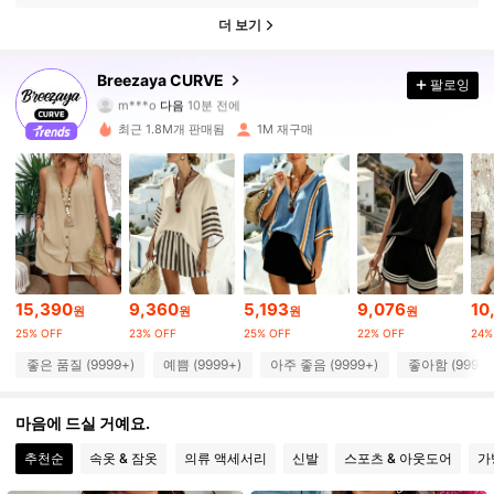
더 보기
150K 팔로워
4.89
Breezaya CURVE
팔로잉
m***o
다음
10분 전에
e***p
가 탐색 중입니다
150K 팔로워
4.89
최근 1.8M개 판매됨
1M 재구매
150K 팔로워
4.89
150K 팔로워
4.89
15,390
9,360
5,193
9,076
10
원
원
원
원
150K 팔로워
4.89
25% OFF
23% OFF
25% OFF
22% OFF
24%
좋은 품질 (9999+)
예쁨 (9999+)
아주 좋음 (9999+)
좋아함 (9999+
150K 팔로워
4.89
마음에 드실 거예요.
추천순
속옷 & 잠옷
의류 액세서리
신발
스포츠 & 아웃도어
가
150K 팔로워
4.89