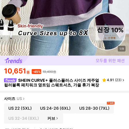
1/9
10,651
19,490원
-45%
원
SHEIN CURVE+ 플러스플러스 사이즈 캐주얼
4.91
(
23
)
컬러블록 패치워크 옆트임 스웨트셔츠, 가을 휴가 복장
사이즈
US
7 left
US 22
(5XL)
US 24-26
(6XL)
US 28-30
(7XL)
US 32-34
(8XL)
커브