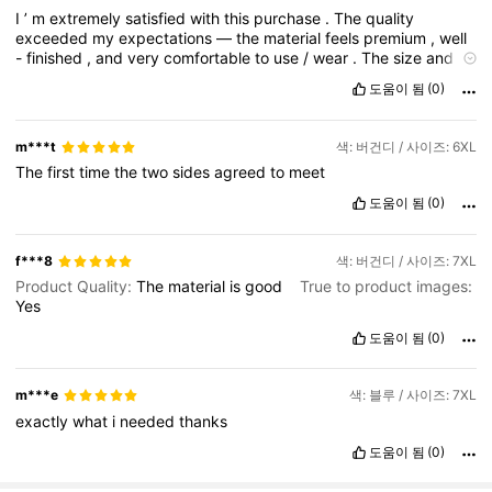
I
’
m
extremely
satisfied
with
this
purchase
.
The
quality
exceeded
my
expectations
—
the
material
feels
premium
,
well
-
finished
,
and
very
comfortable
to
use
/
wear
.
The
size
and
fit
were
perfect
,
and
the
product
looks
exactly
like
the
pictures
도움이 됨
(0)
shown
online
,
with
no
difference
in
colour
or
design
.
Packaging
was
neat
and
secure
,
and
delivery
was
on
time
.
Overall
,
this
was
great
value
for
money
,
and
I
would
definitely
m***t
색: 버건디 / 사이즈: 6XL
recommend
it
to
others
.
I
will
surely
be
ordering
again
.
The
first
time
the
two
sides
agreed
to
meet
도움이 됨
(0)
f***8
색: 버건디 / 사이즈: 7XL
Product Quality:
The
material
is
good
True to product images:
Yes
도움이 됨
(0)
m***e
색: 블루 / 사이즈: 7XL
exactly
what
i
needed
thanks
도움이 됨
(0)