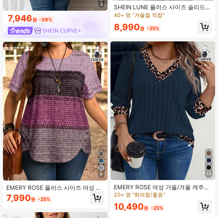
5
SHEIN LUNE 플러스 사이즈 솔리드
컬러 라운드 네크 긴팔 심플 캐주얼
40+ 명 "겨울철 적합"
7,946
원
-39%
탑, 일상적인 착용
8,990
원
-25%
SHEIN CURVE+
13
8
EMERY ROSE 여성 가을/겨울 캐주얼
EMERY ROSE 플러스 사이즈 여성 라
브이넥 긴소매 대비 색상 패치워크 레
운드 넥 컬러 블록 캐주얼 일상 반팔
20+ 명 "화려함/좋음"
7,990
원
-25%
오파드 패턴 스웨트셔츠, 플러스플러
티셔츠
10,490
스 사이즈 풀오버 가을
원
-25%