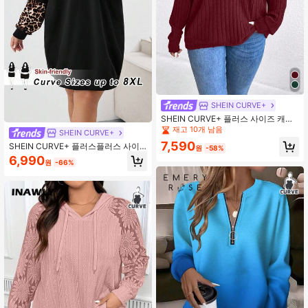
재고 10개 남음
10+ 명 "사진과 동일"
SHEIN CURVE+
재고 10개 남음
재고 10개 남음
SHEIN CURVE+ 플러스 사이즈 캐주
얼 솔리드 컬러 긴소매 드로스트링 스
10+ 명 "사진과 동일"
10+ 명 "사진과 동일"
SHEIN CURVE+
웨트셔츠, 가을
재고 10개 남음
7,590
SHEIN CURVE+ 플러스플러스 사이
원
-58%
10+ 명 "사진과 동일"
즈 여성 캐주얼 레오파드 패치워크 래
6,990
원
-66%
글런 슬리브 스웨트셔츠 가을/겨울 드
레스