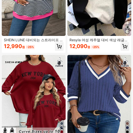
513K 팔로워
4.84
SHEIN LUNE 대비되는 스트라이프 편
Resyla 여성 캐주얼 대비 색상 래글런
안한 스포티 & 캐주얼 풀오버 스웨트
스플라이스 라운드 넥 긴팔 플러스 사
12,990
12,090
원
-25%
원
-25%
셔츠, 소재, 플러스 사이즈에 다용도
이즈 스웨트셔츠, 가을/겨울