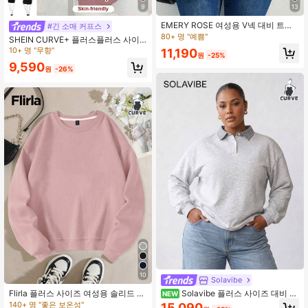
9
13
EMERY ROSE 여성용 V넥 대비 트림
#긴 소매 커프스
소프트 플러스플러스 사이즈 골지 니
80+ 명 "예쁨"
SHEIN CURVE+ 플러스플러스 사이
트 스웨트셔츠, 가을/겨울
즈 캐주얼 루즈 뉴욕 그래픽 라운드넥
10+ 명 "무향"
11,190
원
-25%
긴소매 여성용 스웨트셔츠, 가을/겨울
9,590
원
-26%
10
Solavibe
Flirla 플러스 사이즈 여성용 솔리드 라
Solavibe 플러스 사이즈 대비 칼
NEW
운드 넥 보온 안감 스웨트셔츠, 겨울,
라 폴로 스웨트셔츠, 부드러운 플리스
140+ 명 "좋은 보온성"
15,090