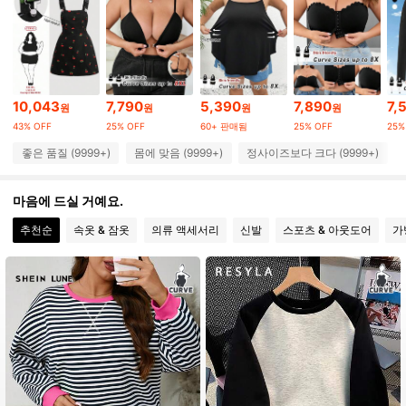
513K 팔로워
4.84
513K 팔로워
4.84
10,043
7,790
5,390
7,890
7,
원
원
원
원
513K 팔로워
4.84
43% OFF
25% OFF
60+ 판매됨
25% OFF
25%
좋은 품질 (9999+)
몸에 맞음 (9999+)
정사이즈보다 크다 (9999+)
513K 팔로워
4.84
마음에 드실 거예요.
추천순
속옷 & 잠옷
의류 액세서리
신발
스포츠 & 아웃도어
가
513K 팔로워
4.84
513K 팔로워
4.84
513K 팔로워
4.84
513K 팔로워
4.84