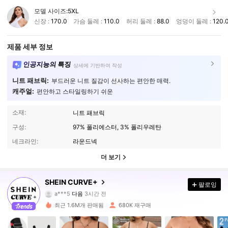
모델 사이즈:
5XL
신장 :
170.0
가슴 둘레 :
110.0
허리 둘레 :
88.0
엉덩이 둘레 :
120.
제품 세부 정보
인공지능의 특징
상세에 기반하여 작성
니트 패브릭:
부드러운 니트 질감이 선사하는 편안한 매력.
캐주얼:
편안하고 스타일링하기 쉬운
소재:
니트 패브릭
구성:
97% 폴리에스터, 3% 폴리우레탄
네크라인:
라운드넥
더 보기
513K 팔로워
4.84
SHEIN CURVE+
팔로잉
a***5
다음
3시간 전
s***6
가 탐색 중입니다
513K 팔로워
4.84
최근 1.6M개 판매됨
680K 재구매