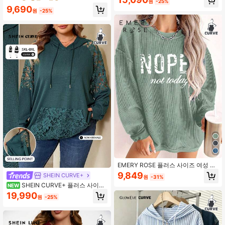
원
-25%
졸업, 여성 교사용, 개학 풀오버 가을
소재, 하루 종일 편안한 착용감, 일상
9,690
캐주얼 웨어, 캠퍼스 아웃핏, 캐주얼
원
-25%
여성 티셔츠 겨울
EMERY ROSE 플러스 사이즈 여성 캐
주얼 레터 프린트 스웨트셔츠 풀오버
9,849
SHEIN CURVE+
원
-31%
가을 & 겨울
SHEIN CURVE+ 플러스 사이즈
NEW
여성용 솔리드 그린 레이스 트림 래글
19,990
원
-25%
런 소매 드로스트링 후드 스웨트셔츠
가을