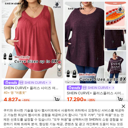
18
SHEIN CURVE+
SHEIN CURVE+
SHEIN CURVE+ 플러스 사이즈 여성
V넥 루즈 탱크탑, 2026년 새해 발렌타
40+ 명 "여름옷"
SHEIN CURVE+ 플러스플러스 사이
인 데이
즈 여성 캐주얼 솔리드 컬러 립드 사이
17,290
4,827
원
-25%
원
-31%
드 슬릿 디테일 티셔츠, 가을/겨울
쿠키와 유사한 기술을 당사 웹사이트에서 사용하여 귀하께서 요청하신 서비스를 제공하
고 가능한 최상의 웹사이트 경험을 제공하고자 합니다. "모두 거부", "모두 허용" 또는 언
제든 선호도를 설정할 수 있습니다. "모두 허용"을 선택하시면 SHEIN의 쇼핑 경험을 보
완하기 위해 트래픽 분석, 향상된 기능 제공, 콘텐츠 및 광고 개인화에 도움이 되는 모든