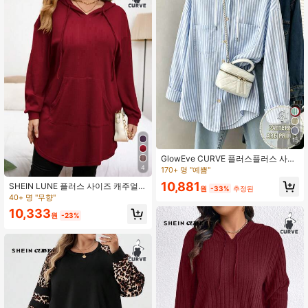
15
GlowEve CURVE 플러스플러스 사이
즈 여성 우아한 스트라이프 셔츠 드레
4
170+ 명 "예쁨"
스 가볍고 루즈한 후드 스웨트셔츠, 여
10,881
SHEIN LUNE 플러스 사이즈 캐주얼
름과 가을에 적합
원
-33%
추정된
솔리드 컬러 끈조절 후드 스웨트셔츠,
40+ 명 "무향"
가을 새해 여성 생일 여성 가을 스웨트
10,333
셔츠
원
-23%