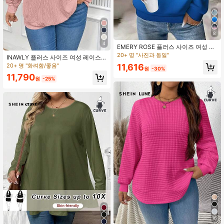
8
4
EMERY ROSE 플러스 사이즈 여성 캐
주얼 그라디언트 프린트 지퍼업 크루
20+ 명 "사진과 동일"
INAWLY 플러스 사이즈 여성 레이스
넥 스웨트셔츠
스웨트셔츠, 가을 졸업, 개학, 졸업, 여
20+ 명 "화려함/좋음"
11,616
원
-30%
교사, 개학 풀오버 가을 겨울 스웨트셔
11,790
츠
원
-25%
16