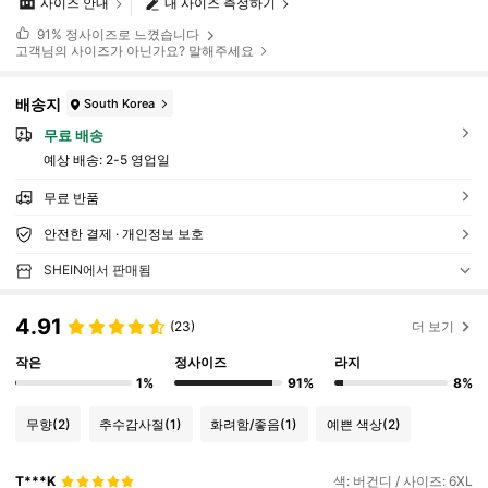
사이즈 안내
내 사이즈 측정하기
91%
정사이즈로 느꼈습니다
고객님의 사이즈가 아닌가요? 말해주세요
배송지
South Korea
무료 배송
예상 배송:
2-5 영업일
무료 반품
안전한 결제 · 개인정보 보호
SHEIN에서 판매됨
4.91
(23)
더 보기
작은
정사이즈
라지
1%
91%
8%
무향
(2)
추수감사절
(1)
화려함/좋음
(1)
예쁜 색상
(2)
T***K
색: 버건디 / 사이즈: 6XL