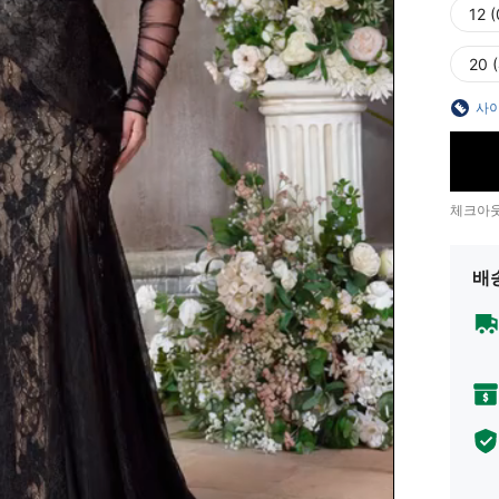
12 
20 
사이
체크아웃
배