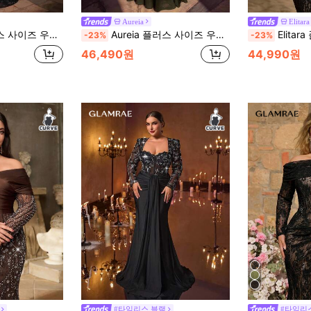
Aureia
Elitara
피쉬본 장식 러쉬드 허리 핏 머메이드 헴 트레인 헤비 워크 이브닝 드레스 (헤비 워크 디자인)
Aureia 플러스 사이즈 우아한 아미 그린 스트랩리스 주름 장식 아플리케 숄 비대칭 A라인 드레스 웨딩 이벤트, 브라이덜 샤워, 휴가, 프롬, 이브닝 파티에 적합 (정교한 디자인)
Elitara 플러스 사이즈 우아한 로맨틱 럭셔리 블랙 샤이니 메쉬 & 레이스 패치
-23%
-23%
46,490원
44,990원
#타임리스 블랙
#타임리