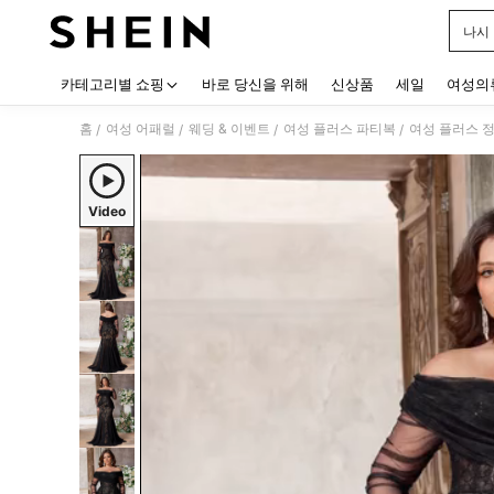
나시
Use up
카테고리별 쇼핑
바로 당신을 위해
신상품
세일
여성의
홈
여성 어패럴
웨딩 & 이벤트
여성 플러스 파티복
여성 플러스 정
/
/
/
/
Video