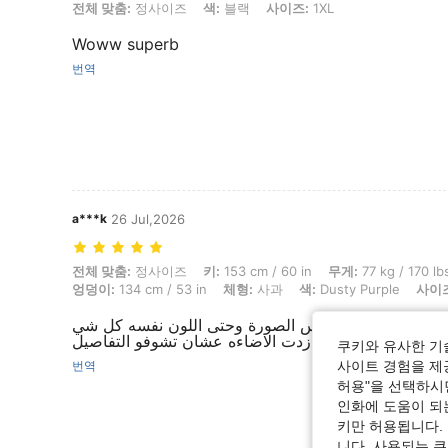
전체 맞춤: 정사이즈, 색: 블랙, 사이즈: 1XL
전체 맞춤:
정사이즈
색:
블랙
사이즈:
1XL
Woww superb
번역
a***k
26 Jul,2026
전체 맞춤: 정사이즈, 키: 153 cm / 60 in, 무게: 77 kg / 170 lbs, 흉상: 112 
전체 맞춤:
정사이즈
키:
153 cm / 60 in
무게:
77 kg / 170 lb
엉덩이:
134 cm / 53 in
체형:
사과
색:
Dusty Purple
사이
اقيييي مررره حلووو نفس الصورة وحتى اللون نفسه كل شي
بيرفكت زدت الاضاءه عشان تشوفو التفاصيل
쿠키와 유사한 기
사이트 경험을 제공
번역
허용"을 선택하시면
인화에 도움이 되
키만 허용됩니다.
니다. 사용되는 