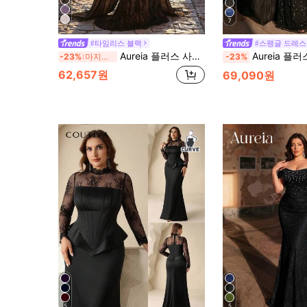
7
#타임리스 블랙
#스팽글 드레스
Aureia 플러스 사이즈 우아한 고급스러운 진주 엘라스틱 레이스 러치드 홀터 배트윙 머메이드 드레스, 결혼식, 파티, 휴가, 무도회, 공식 행사에 적합 (화려하게 장식됨)
Aureia 플러스 사이즈 우아한 럭셔리 블랙 스퀘어 넥 긴팔 드레스, 진주와 라인
-23%
마지막 2일
-23%
62,657원
69,090원
5
5