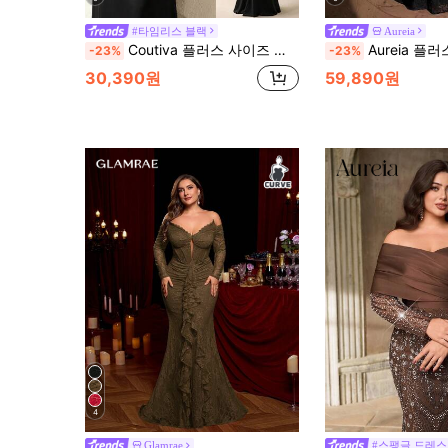
#타임리스 블랙
Aureia
Coutiva 플러스 사이즈 여성 우아한 정장 이브닝 가운 레이스 페플럼 허리와 머메이드 헴, 피티드 드레스
Aureia 플러스 사이즈 우아하고 섹시한 블랙 오프숄더 럭셔리 진주 라인스톤 패치워크 프렌치 레이스 
-23%
-23%
30,390원
59,890원
4
Glamrae
#스팽글 드레스