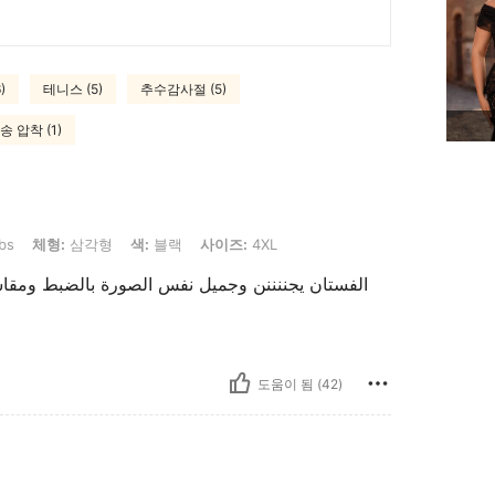
)
테니스 (5)
추수감사절 (5)
송 압착 (1)
: 삼각형, 색: 블랙, 사이즈: 4XL
bs
체형:
삼각형
색:
블랙
사이즈:
4XL
الفستان يجننننن وجميل نفس الصورة بالضبط ومقاس
도움이 됨 (42)