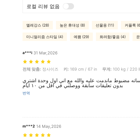
로컬 리뷰 없음
엘레강스 (28)
높은 휴대성 (8)
선물용 (11)
커플룩 (6
미니멀리즘 스타일 (4)
예쁨 (29)
화려함/좋음 (4)
운
a***i
31 Mar,2026
전체 맞춤: 정사이즈, 키: 169 cm / 67 in, 무게: 100 kg / 220 lbs, 체형
전체 맞춤:
정사이즈
키:
169 cm / 67 in
무게:
100 kg / 220 l
اته مضبوط ماندمت عليه والله مع اني اول وحدة اشتري
بدون تعليقات سابقة ووصلني في اقل من ١٠ ايام
번역
m***2
14 May,2026