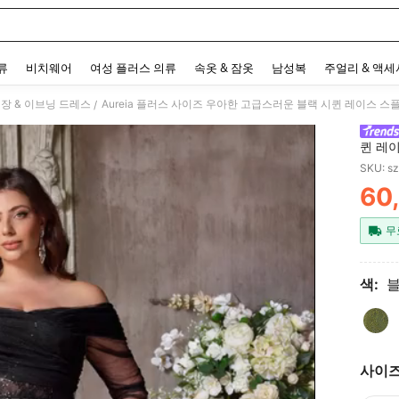
 and down arrow keys to navigate search 최근 검색어 and 검색 후 발견. Press Enter 
류
비치웨어
여성 플러스 의류
속옷 & 잠옷
남성복
주얼리 & 액
장 & 이브닝 드레스
/
퀸 레
이드 
SKU: s
갈라, 
60
잡한 
PR
무
색:
사이