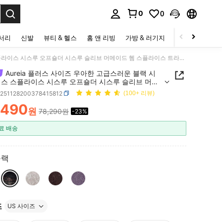
0
0
to select.
세서리
신발
뷰티 & 헬스
홈 앤 리빙
가방 & 러기지
스포츠 & 아웃
Aureia 플러스 사이즈 우아한 고급스러운 블랙 시퀸 레이스 스플라이스 시스루 오프숄더 시스루 슬리브 머메이드 헴 스플라이스 트라이앵글 메시 드레스, 이브닝 파티, 갈라, 데이트, 휴가, 결혼식, 음악 축제, 공식 행사에 적합 (복잡한 디자인)
Aureia 플러스 사이즈 우아한 고급스러운 블랙 시
이스 스플라이스 시스루 오프숄더 시스루 슬리브 머메
헴 스플라이스 트라이앵글 메시 드레스, 이브닝 파티,
z251128200378415812
(100+ 리뷰)
데이트, 휴가, 결혼식, 음악 축제, 공식 행사에 적합 (복
,490
디자인)
원
78,290원
-23%
ICE AND AVAILABILITY
료 배송
블랙
즈
US 사이즈