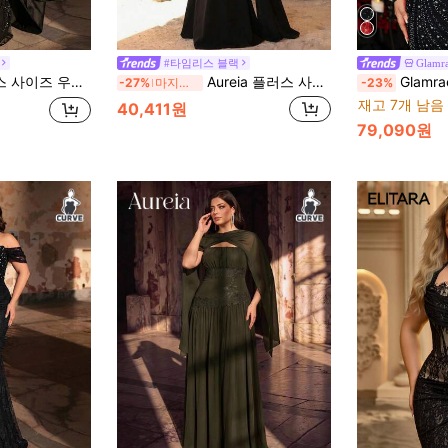
#타임리스 블랙
Glamr
스톤으로 장식, 결혼식, 파티, 축하 행사, 공식 만찬 및 기타 행사에 적합
Aureia 플러스 사이즈 우아한 고급스러운 자수 레이스 비즈 수제 아플리케 엑스트라 롱 플레어 슬리브 신축성 니트 샴페인 시어 메쉬 물고기 꼬리 정장 드레스, 모든 공식 행사, 데이트, 싱글 파티, 결혼식, 레드 카펫, 갈라에 적합
Glamrae 우아하고 로맨틱한 레드 오프숄더 긴소매 시어 플리츠 럭셔
-27%
마지막 2일
-23%
재고 7개 남음
40,411원
79,090원