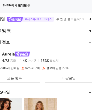
SHEIN에서 판매됨
설명
#시스루 메시 드레스
투 인 원,콜드 숄더,100% 폴리아미드
4.73
1.4K
153K
 및 핏
 정보
4.73
1.4K
153K
Aureia
4.73
1.4K
153K
등급
아이템
팔로워
y***1
이(가)
하루 전에
지불됨
290K개 판매됨
52K 재구매
팔로워 급증 27%
4.73
1.4K
153K
모든 항목
팔로잉
4.73
1.4K
153K
스타일
4.73
1.4K
153K