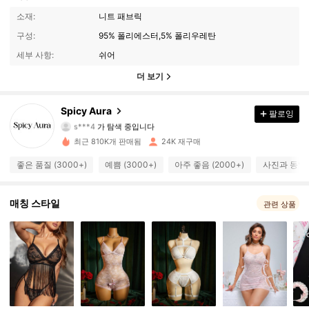
소재:
니트 패브릭
구성:
95% 폴리에스터,5% 폴리우레탄
세부 사항:
쉬어
더 보기
8.7K 팔로워
4.82
Spicy Aura
팔로잉
s***4
가 탐색 중입니다
8.7K 팔로워
4.82
최근 810K개 판매됨
24K 재구매
8.7K 팔로워
4.82
좋은 품질 (3000+)
예쁨 (3000+)
아주 좋음 (2000+)
사진과 동일 (
8.7K 팔로워
4.82
매칭 스타일
관련 상품
8.7K 팔로워
4.82
8.7K 팔로워
4.82
8.7K 팔로워
4.82