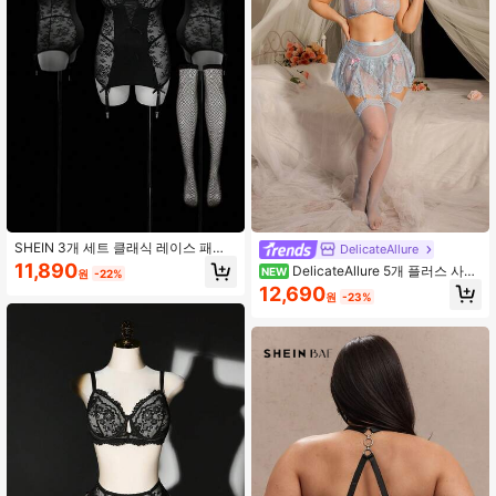
SHEIN 3개 세트 클래식 레이스 패치
DelicateAllure
워크 보우 타이 할로우 섹시 나이트가
11,890
DelicateAllure 5개 플러스 사이
NEW
원
-22%
운
즈 러브리 레이스 시스루 섹시한 란제
12,690
원
-23%
리 세트(스타킹 포함)