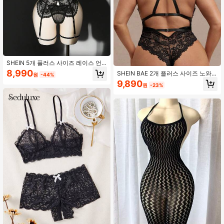
SHEIN 5개 플러스 사이즈 레이스 언
더와이어 섹시 란제리 세트
8,990
SHEIN BAE 2개 플러스 사이즈 노와
원
-44%
이어 레이스 매력적인 바디수트 속옷
9,890
원
-23%
세트