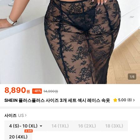
1/6
8,890
14,990원
-41%
원
SHEIN 플러스플러스 사이즈 3개 세트 섹시 레이스 속옷
5.00
(
8
)
사이즈
US
4
(S)
-
10
(XL)
14
(1XL)
16
(2XL)
18
(3XL)
4 left
20
(4XL)