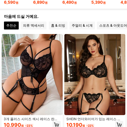
6,590
6,890
6,490
5,390
4,
원
원
원
원
8.7K 팔로워
4.82
마음에 드실 거예요.
8.7K 팔로워
4.82
추천순
의류 액세서리
홈 & 리빙
주얼리 & 시계
스포츠 & 아웃도어
8.7K 팔로워
4.82
8.7K 팔로워
4.82
3개 플러스 사이즈 섹시 레이스 란제
SHEIN 언더와이어가 있는 레이스 플
리 세트
러스 사이즈 섹시한 언더웨어 세트, 2
10,990
10,190
원
-23%
원
-22%
개 / 세트