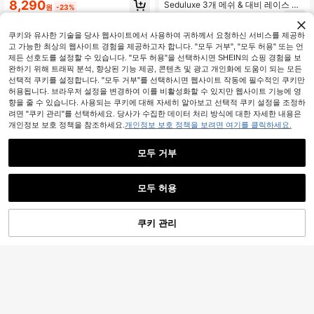
8,290
Seduluxe 3개 메쉬 & 대비 레이스 언
원
-23%
더와이어 섹시 란제리 드레스 세트 플
8,590
원
-46%
러스 사이즈
쿠키와 유사한 기술을 당사 웹사이트에서 사용하여 귀하께서 요청하신 서비스를 제공하
고 가능한 최상의 웹사이트 경험을 제공하고자 합니다. "모두 거부", "모두 허용" 또는 언
제든 선호도를 설정할 수 있습니다. "모두 허용"을 선택하시면 SHEIN의 쇼핑 경험을 보
완하기 위해 트래픽 분석, 향상된 기능 제공, 콘텐츠 및 광고 개인화에 도움이 되는 모든
선택적 쿠키를 설정합니다. "모두 거부"를 선택하시면 웹사이트 작동에 필수적인 쿠키만
허용됩니다. 브라우저 설정을 변경하여 이를 비활성화할 수 있지만 웹사이트 기능에 영
향을 줄 수 있습니다. 사용되는 쿠키에 대해 자세히 알아보고 선택적 쿠키 설정을 조정하
려면 "쿠키 관리"를 선택하세요. 당사가 수집한 데이터 처리 방식에 대한 자세한 내용은
개인정보 보호 정책을 참조하세요.
개인정보 보호 정책을 보려면 여기를 클릭하세요.
모두 거부
모두 허용
쿠키 관리
장바구니 담기
41% 할인!