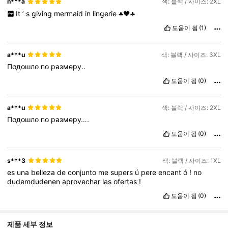
n***a
색: 블랙 / 사이즈: 2XL
It
’
s
giving
mermaid
in
lingerie
♣️🖤♣️
도움이 됨
(1)
a***u
색: 블랙 / 사이즈: 3XL
Подошло
по
размеру..
도움이 됨
(0)
a***u
색: 블랙 / 사이즈: 2XL
Подошло
по
размеру….
도움이 됨
(0)
s***3
색: 블랙 / 사이즈: 1XL
es
una
belleza
de
conjunto
me
supers
ú
pere
encant
ó
!
no
dudemdudenen
aprovechar
las
ofertas
!
도움이 됨
(0)
제품 세부 정보