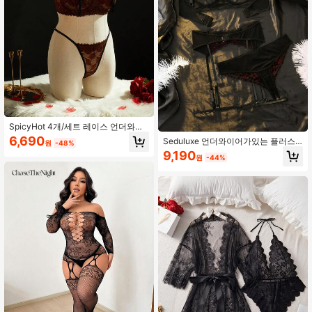
SpicyHot 4개/세트 레이스 언더와이
어 푸쉬업 브라, 섹시한 할로우 아웃
6,690
Seduluxe 언더와이어가있는 플러스
원
-48%
란제리 세트, 플러스 사이즈
사이즈 3pcs 섹시한 레이스 및 메시
9,190
원
-44%
할로우 아웃 란제리 세트