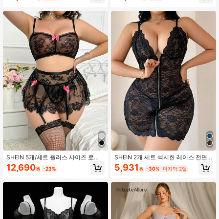
SHEIN 5개/세트 플러스 사이즈 로맨
SHEIN 2개 세트 섹시한 레이스 전면
틱 레이스 미디 스커트와 스타킹
오픈 나이트가운 (탕크톱)
12,690
5,931
원
-23%
원
-30%
마지막 2일