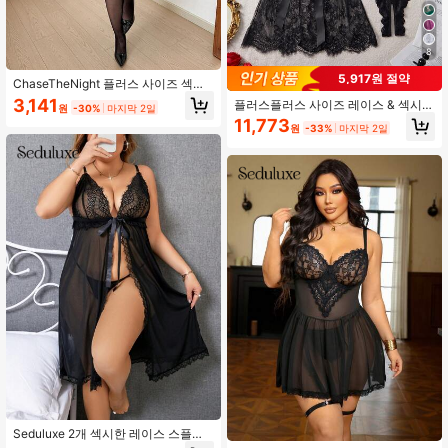
8
5,917원 절약
ChaseTheNight 플러스 사이즈 섹시
한 1피스 피쉬넷 바디수트, 섹시한 란
3,141
플러스플러스 사이즈 레이스 & 섹시
원
-30%
마지막 2일
제리, 여름, 여성용 섹시한 란제리, 란
바디수트 조합, 완벽한 잠옷 세트
11,773
제리, 피쉬넷 섹시한 란제리, 란제리,
원
-33%
마지막 2일
섹시한 의상
Seduluxe 2개 섹시한 레이스 스플라
이스 란제리 세트(드레스 + T백)