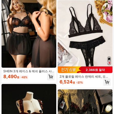
2,366원 절약
SHEIN 3개 레이스 & 메쉬 플러스 사
이즈 섹시 란제리 세트
8,490
2개 플로럴 레이스 란제리 세트, 오픈
원
-42%
컵 트라이앵글 브라 및 오픈 크로치 티
6,524
원
-27%
팬티, 여성용 섹시 란제리 세트, 여성
용 파자마 세트, 섹시한 여성용 파자마
세트, 섹시한 여성용 란제리 세트