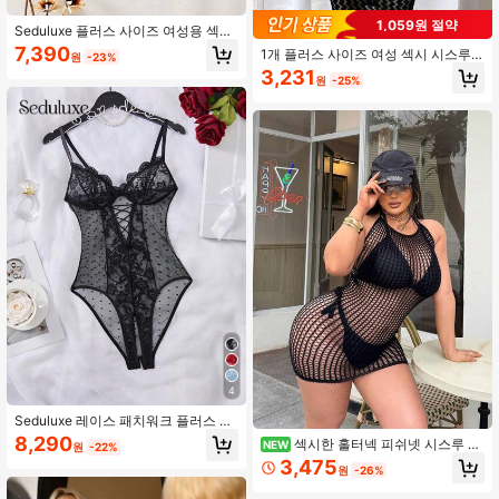
1,059원 절약
Seduluxe 플러스 사이즈 여성용 섹시
레이스 펀칭 언더웨어 세트
7,390
1개 플러스 사이즈 여성 섹시 시스루
원
-23%
숄더 커버업 드레스, 수영복 없이 음악
3,231
원
-25%
축제에 적합, 할로우 아웃 피티드 시스
루 비치 드레스, 여름 여성 수영복
4
Seduluxe 레이스 패치워크 플러스 사
이즈 섹시 보디수트, 1개
8,290
섹시한 홀터넥 피쉬넷 시스루 바
NEW
원
-22%
디콘 드레스 홀로우 아웃 백리스 섹시
3,475
원
-26%
란제리