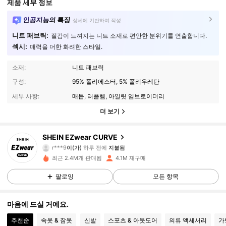
제품 세부 정보
인공지능의 특징
상세에 기반하여 작성
니트 패브릭:
질감이 느껴지는 니트 소재로 편안한 분위기를 연출합니다.
섹시:
매력을 더한 화려한 스타일.
소재:
니트 패브릭
구성:
95% 폴리에스터, 5% 폴리우레탄
세부 사항:
매듭, 러플헴, 아일릿 임브로이더리
더 보기
SHEIN EZwear CURVE
398K 팔로워
4.90
r***9
이(가)
하루 전에
지불됨
n***r
다음
10분 전에
최근 2.4M개 판매됨
4.1M 재구매
398K 팔로워
4.90
팔로잉
모든 항목
마음에 드실 거예요.
398K 팔로워
4.90
추천순
속옷 & 잠옷
신발
스포츠 & 아웃도어
의류 액세서리
가