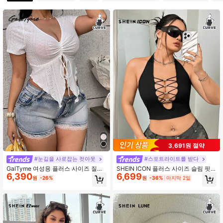
398K 팔로워
4.90
398K 팔로워
4.90
398K 팔로워
4.90
398K 팔로워
4.90
3,691원 절약
398K 팔로워
4.90
#눈길을 사로잡는 컷아웃
#스포트라이트를 받다
GalTyme 여성용 플러스 사이즈 질감
SHEIN ICON 플러스 사이즈 슬림 핏
6,390
6,699
원단 드로스트링 프론트 단색 티셔츠
딥 브이넥 비즈 장식 탱크탑 여름용
원
-26%
원
-36%
마지막 2일
398K 팔로워
4.90
(여름)
398K 팔로워
4.90