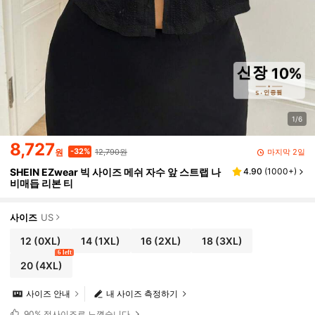
1/6
8,727
12,790원
-32%
마지막 2일
원
SHEIN EZwear 빅 사이즈 메쉬 자수 앞 스트랩 나
4.90
(
1000+
)
비매듭 리본 티
사이즈
US
12
(0XL)
14
(1XL)
16
(2XL)
18
(3XL)
6 left
20
(4XL)
사이즈 안내
내 사이즈 측정하기
90%
정사이즈로 느꼈습니다