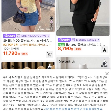
6
SHEIN MOD CURVE
Elenzga CURVE
SHEIN MOD 플러스 사이즈 여성용 반
팔 노란색 체크 셔츠, 여름
Elenzga 플러스 사이즈 여성용
#2 TOP 3위
노란색 플러스 사이즈 블라우스
NEW
8,790
레이스 패치워크 캐주얼 다용도 일상
100+ 판매됨
원
-25%
착용 블라우스
11,790
원
-24%
쿠키와 유사한 기술을 당사 웹사이트에서 사용하여 귀하께서 요청하신 서비스를 제공하
고 가능한 최상의 웹사이트 경험을 제공하고자 합니다. "모두 거부", "모두 허용" 또는 언
제든 선호도를 설정할 수 있습니다. "모두 허용"을 선택하시면 SHEIN의 쇼핑 경험을 보
완하기 위해 트래픽 분석, 향상된 기능 제공, 콘텐츠 및 광고 개인화에 도움이 되는 모든
선택적 쿠키를 설정합니다. "모두 거부"를 선택하시면 웹사이트 작동에 필수적인 쿠키만
허용됩니다. 브라우저 설정을 변경하여 이를 비활성화할 수 있지만 웹사이트 기능에 영
향을 줄 수 있습니다. 사용되는 쿠키에 대해 자세히 알아보고 선택적 쿠키 설정을 조정하
려면 "쿠키 관리"를 선택하세요. 당사가 수집한 데이터 처리 방식에 대한 자세한 내용은
개인정보 보호 정책을 참조하세요.
개인정보 보호 정책을 보려면 여기를 클릭하세요.