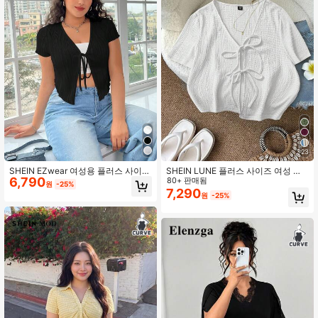
398K 팔로워
4.90
23
SHEIN EZwear 여성용 플러스 사이즈
SHEIN LUNE 플러스 사이즈 여성 여
6,790
단색 미니멀리즘 여름 반팔 티셔츠, 끈
름 캐주얼 바캉스 미니멀리스트 솔리
80+ 판매됨
원
-25%
끈.
드 컬러 텍스처 브이넥 앞 넥타이 블라
7,290
원
-25%
우스