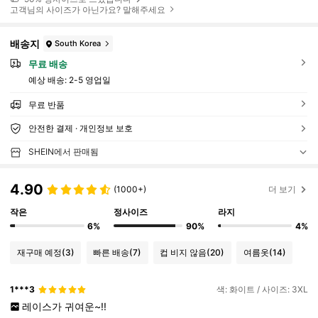
고객님의 사이즈가 아닌가요? 말해주세요
배송지
South Korea
무료 배송
예상 배송:
2-5 영업일
무료 반품
안전한 결제 · 개인정보 보호
SHEIN에서 판매됨
4.90
(1000+)
더 보기
작은
정사이즈
라지
6%
90%
4%
재구매 예정
(3)
빠른 배송
(7)
컵 비지 않음
(20)
여름옷
(14)
1***3
색: 화이트 / 사이즈: 3XL
레이스가
귀여운~!!