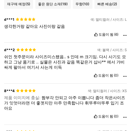
재구매 예정
(5)
좋은 원단 소재
(19)
무향
(10)
빠른 배송
(2)
d***1
색: 멀티컬러 / 사이즈: L
생각한거랑
같아요
사진이랑
같음
도움이 됨
(6)
d***2
색: 블랙 / 사이즈: S
쉬인
첫주문이라
사이즈미스됐음..
s
인데
m
크기임.
다시
사기도
모
하고
그냥
품기로
..
실물은
사진과
같음
똑같은거
샵사**
에서
갸비
싸게
팔아서
여기서
사는게
이득
도움이 됨
(0)
8***4
색: 멀티컬러 / 사이즈: XS
제품 이미지에 충실:
짬부각
안되고
아주
이쁩니다
좀더
작은사이즈
가
잇엇더라면
더
좋겟지만
아주
만족합니다
휘뚜루마뚜루
입기
조
아요
도움이 됨
(0)