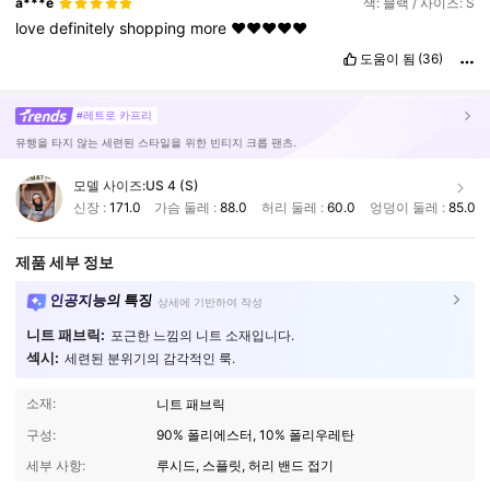
a***e
색: 블랙 / 사이즈: S
love
definitely
shopping
more
❤️❤️❤️❤️❤️
도움이 됨
(36)
#레트로 카프리
유행을 타지 않는 세련된 스타일을 위한 빈티지 크롭 팬츠.
모델 사이즈:
US 4 (S)
신장 :
171.0
가슴 둘레 :
88.0
허리 둘레 :
60.0
엉덩이 둘레 :
85.0
제품 세부 정보
인공지능의 특징
상세에 기반하여 작성
니트 패브릭:
포근한 느낌의 니트 소재입니다.
섹시:
세련된 분위기의 감각적인 룩.
소재:
니트 패브릭
구성:
90% 폴리에스터, 10% 폴리우레탄
세부 사항:
루시드, 스플릿, 허리 밴드 접기