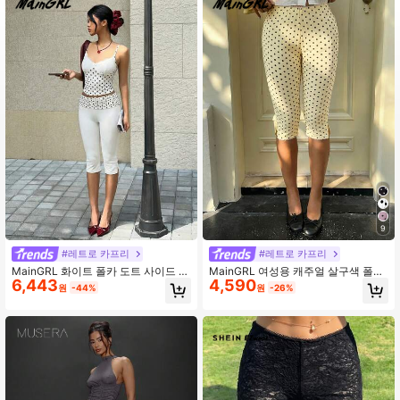
58K 팔로워
4.82
58K 팔로워
4.82
58K 팔로워
4.82
58K 팔로워
4.82
9
#레트로 카프리
#레트로 카프리
MainGRL 화이트 폴카 도트 사이드 슬
MainGRL 여성용 캐주얼 살구색 폴카
6,443
4,590
릿 슬림핏 캐주얼 카프리 팬츠, 여성
도트 카프리 길이 카프리 팬츠
원
-44%
원
-26%
패셔너블 여름 캐주얼 팬츠