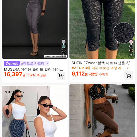
6
9
SHEIN EZwear 블랙 니트 여성용 3/4
#레트로 카프리
레깅스
#2 TOP 3위
에서 새로운 여성 레깅스
MUSERA 여성용 솔리드 컬러 레이스
6,112
16,397
업 캐주얼 다용도 크롭 레깅스 가을 봄
원
-37%
추정된
원
-37%
추정된
여름