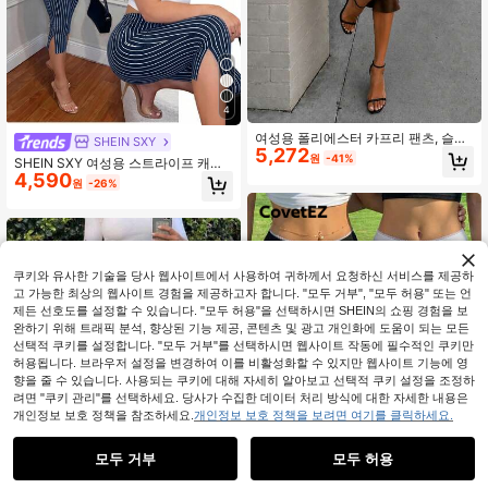
4
여성용 폴리에스터 카프리 팬츠, 슬림
SHEIN SXY
5,272
핏 카프리 길이, 러플 밑단, 중간 신축
원
-41%
SHEIN SXY 여성용 스트라이프 캐주
성 여름
4,590
얼 다용도 일상 외출용 타이트 레깅스
원
-26%
쿠키와 유사한 기술을 당사 웹사이트에서 사용하여 귀하께서 요청하신 서비스를 제공하
고 가능한 최상의 웹사이트 경험을 제공하고자 합니다. "모두 거부", "모두 허용" 또는 언
제든 선호도를 설정할 수 있습니다. "모두 허용"을 선택하시면 SHEIN의 쇼핑 경험을 보
완하기 위해 트래픽 분석, 향상된 기능 제공, 콘텐츠 및 광고 개인화에 도움이 되는 모든
선택적 쿠키를 설정합니다. "모두 거부"를 선택하시면 웹사이트 작동에 필수적인 쿠키만
허용됩니다. 브라우저 설정을 변경하여 이를 비활성화할 수 있지만 웹사이트 기능에 영
향을 줄 수 있습니다. 사용되는 쿠키에 대해 자세히 알아보고 선택적 쿠키 설정을 조정하
려면 "쿠키 관리"를 선택하세요. 당사가 수집한 데이터 처리 방식에 대한 자세한 내용은
개인정보 보호 정책을 참조하세요.
개인정보 보호 정책을 보려면 여기를 클릭하세요.
모두 거부
모두 허용