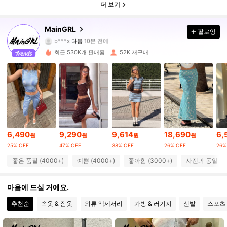
더 보기
58K 팔로워
4.82
MainGRL
팔로잉
b***x
다음
10분 전에
s***6
가 탐색 중입니다
58K 팔로워
4.82
최근 530K개 판매됨
52K 재구매
58K 팔로워
4.82
58K 팔로워
4.82
6,490
9,290
9,614
18,690
6,
원
원
원
원
58K 팔로워
4.82
25% OFF
47% OFF
38% OFF
26% OFF
26%
좋은 품질 (4000+)
예쁨 (4000+)
좋아함 (3000+)
사진과 동일 (20
58K 팔로워
4.82
마음에 드실 거예요.
추천순
속옷 & 잠옷
의류 액세서리
가방 & 러기지
신발
스포츠
58K 팔로워
4.82