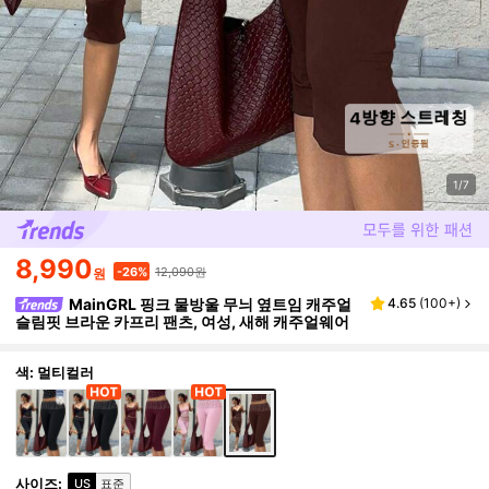
1/7
8,990
12,090원
-26%
원
MainGRL 핑크 물방울 무늬 옆트임 캐주얼
4.65
(
100+
)
슬림핏 브라운 카프리 팬츠, 여성, 새해 캐주얼웨어
색: 멀티컬러
사이즈
:
US
표준