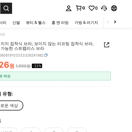
0
0
to select.
세서리
신발
뷰티 & 헬스
홈 앤 리빙
가방 & 러기지
스포츠 & 아웃
브라
지지 접착식 브라, 보이지 않는 리프팅 접착식 브라,
 가능한 스트랩리스 브라
t260619102333326241982
526
원
1,990원
-23%
ICE AND AVAILABILITY
료 배송
 유형:
로운 색상
즈