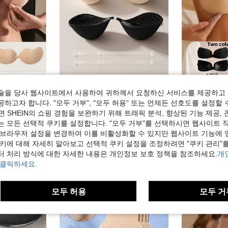
 푸시업, 스트랩리스 백리스 투명 & 통기성으로 하루 종일 편안함
1개 두꺼운 투명 어깨끈이 있는 보이지 않는 접착식 가슴 리프트 테이프, 드레스에 적합, 가슴골 강조, 리프팅 및 쉐이핑, 작은 가슴에 이상적
1피스 윙 자가접착 가슴 패치 
-30%
-44%
술을 당사 웹사이트에서 사용하여 귀하께서 요청하신 서비스를 제공하고 
3,771원
2,583원
하고자 합니다. "모두 거부", "모두 허용" 또는 언제든 선호도를 설정할 
 SHEIN의 쇼핑 경험을 보완하기 위해 트래픽 분석, 향상된 기능 제공, 
는 모든 선택적 쿠키를 설정합니다. "모두 거부"를 선택하시면 웹사이트 
 브라우저 설정을 변경하여 이를 비활성화할 수 있지만 웹사이트 기능에 
쿠키에 대해 자세히 알아보고 선택적 쿠키 설정을 조정하려면 "쿠키 관리"를
터 처리 방식에 대한 자세한 내용은 개인정보 보호 정책을 참조하세요.
개
 클릭하세요.
모두 허용
모두 거