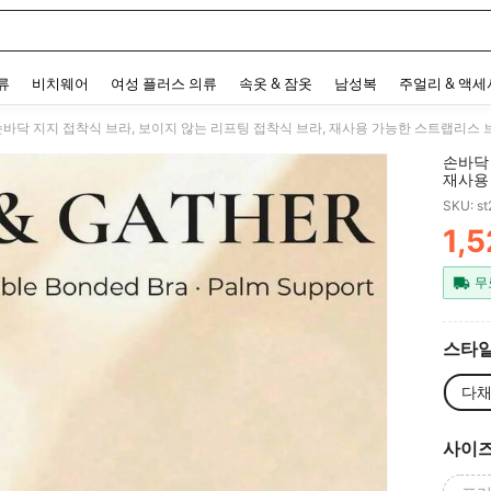
 and down arrow keys to navigate search 최근 검색어 and 검색 후 발견. Press Enter 
류
비치웨어
여성 플러스 의류
속옷 & 잠옷
남성복
주얼리 & 액
손바닥 지지 접착식 브라, 보이지 않는 리프팅 접착식 브라, 재사용 가능한 스트랩리스 
손바닥 
재사용
SKU: s
1,
PR
무
스타일
다채
사이