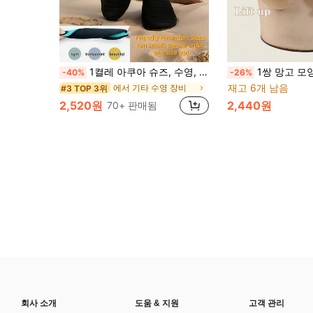
1켤레 아쿠아 슈즈, 수영, 해변, 요가, 스포츠, 수영장, 캠핑용 빠른 건조 미끄럼 방지 맨발 양말, 남성, 여성, 청소년에게 적합 (사이즈가 작게 나오니 1-2 사이즈 크게 주문해주세요)
1쌍 망고 모양 브레스트 패스티, 통기성 푸쉬업 확대 투명 접착 브라,
-40%
-26%
재고 6개 남음
에서 기타 수영 장비
#3 TOP 3위
2,520원
2,440원
70+ 판매됨
회사 소개
도움 & 지원
고객 관리