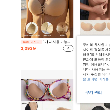
1개 재사용 가능한 스트랩리스 투명 접착식 푸시업 브라 여성용, 웨딩/파티 드레스에 적합, 심리스 브라, 접착식 브라
1/2쌍 여성 플러스 사이즈 실리콘 접착식 브라 - 프론트 클로저
-43%
마지막 3일
-27%
쿠키와 유사한 기
2,093원
2,247원
사이트 경험을 제공
허용"을 선택하시면
인화에 도움이 되
키만 허용됩니다.
니다. 사용되는 
사가 수집한 데이
을 보려면 여기를
쿠키 관리