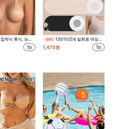
능한 끈적한 브라, 작은 가슴용 끈 없는 드레스, 수영복, 비키니용, 어깨 끈이 있는 새로운 조명 실리콘 보이지 않는 브라
120/10/2개 일회용 여성용 보이지 않는 니플 커버, 심리스 브라 패드, 부직포 소재, 통기성, 백리스 의상에 적합, 누드 및 블랙 선택 가능, 일상 필수품
-26%
1,475원