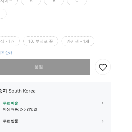
리사이즈
A
B
C
색 - 1개
10. 부직포 꽃
카키색 - 1개
즈 안내
다. 이 상품은 품절되었습니다.
품절
송지
South Korea
무료 배송
예상 배송:
2-5 영업일
무료 반품