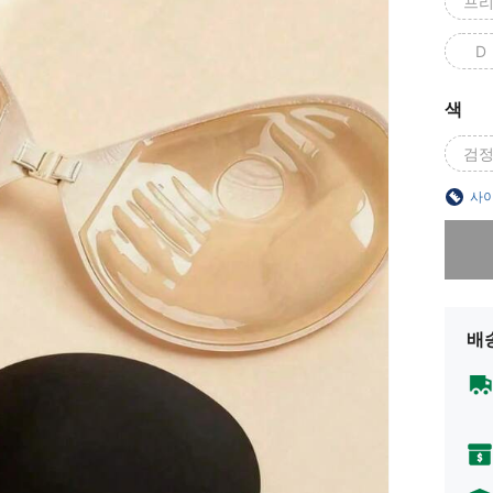
프
D
색
검정
사이
죄송합니
배