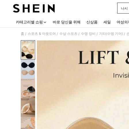
나시
Use up
카테고리별 쇼핑
바로 당신을 위해
신상품
세일
여성의
홈
스포츠 & 아웃도어
수상 스포츠
수영 장비
기타(수영 기어)
/
/
/
/
/