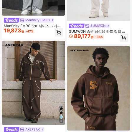
Manfinity EMRG
Manfinity EMRG 오버사이즈 그레이
SUMWON
19,873
남성용 후드티 & 바지 그레이 스웨트
SUMWON 숨원 남성용 하프 집업 스
원
-47%
슈트 세트, 그레이 조깅 슈트, 투피스
89,177
웨트셔츠 및 루즈핏 스웨트팬츠 코디
원
-35%
스웨트슈트, 남성 트랙수트, 가을 옷
세트 캐주얼 겨울 라운지웨어 플레인
6
AXEPEAK