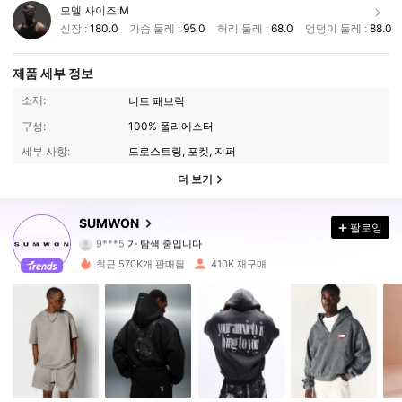
모델 사이즈:
M
신장 :
180.0
가슴 둘레 :
95.0
허리 둘레 :
68.0
엉덩이 둘레 :
88.0
제품 세부 정보
소재:
니트 패브릭
구성:
100% 폴리에스터
세부 사항:
드로스트링, 포켓, 지퍼
더 보기
1M 팔로워
4.90
SUMWON
팔로잉
9***5
가 탐색 중입니다
1M 팔로워
4.90
최근 570K개 판매됨
410K 재구매
1M 팔로워
4.90
1M 팔로워
4.90
1M 팔로워
4.90