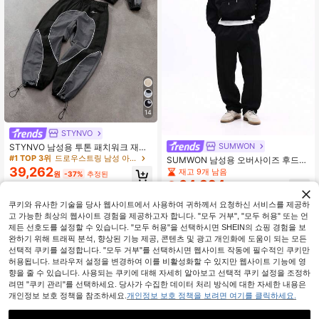
14
STYNVO
SUMWON
STYNVO 남성용 투톤 패치워크 재킷
세트
#1 TOP 3위
드로우스트링 남성 아우터 코디
SUMWON 남성용 오버사이즈 후드티
39,262
스웨트팬츠 코디 세트 캐주얼 라운지
재고 9개 남음
원
-37%
추정된
웨어 겨울용 컴포트 스트리트웨어 드
64,394
원
-33%
로스트링 후드 센터 포켓
쿠키와 유사한 기술을 당사 웹사이트에서 사용하여 귀하께서 요청하신 서비스를 제공하
고 가능한 최상의 웹사이트 경험을 제공하고자 합니다. "모두 거부", "모두 허용" 또는 언
제든 선호도를 설정할 수 있습니다. "모두 허용"을 선택하시면 SHEIN의 쇼핑 경험을 보
완하기 위해 트래픽 분석, 향상된 기능 제공, 콘텐츠 및 광고 개인화에 도움이 되는 모든
선택적 쿠키를 설정합니다. "모두 거부"를 선택하시면 웹사이트 작동에 필수적인 쿠키만
허용됩니다. 브라우저 설정을 변경하여 이를 비활성화할 수 있지만 웹사이트 기능에 영
향을 줄 수 있습니다. 사용되는 쿠키에 대해 자세히 알아보고 선택적 쿠키 설정을 조정하
려면 "쿠키 관리"를 선택하세요. 당사가 수집한 데이터 처리 방식에 대한 자세한 내용은
개인정보 보호 정책을 참조하세요.
개인정보 보호 정책을 보려면 여기를 클릭하세요.