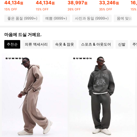
44,134
44,134
38,997
33,246
16
1M 팔로워
원
원
원
원
4.90
15% OFF
15% OFF
26% OFF
35% OFF
15%
1M 팔로워
4.90
좋은 품질 (9999+)
예쁨 (9999+)
사진과 동일 (9999+)
몸에 맞음 (9
1M 팔로워
4.90
마음에 드실 거예요.
추천순
의류 액세서리
속옷 & 잠옷
스포츠 & 아웃도어
신발
주
1M 팔로워
4.90
1M 팔로워
4.90
1M 팔로워
4.90