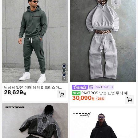
친구/남편 선물, 기념일 선물, 라이트
그레이, 남성용 스포츠웨어 세트, 후드
티 및 스포츠웨어 세트, 디자이너 스포
츠웨어, 2000년대 스타일 남성용 레
터 프린트 후드티 및 스웨트팬츠 세트
남성 2피스 그레이 폼 프린팅, 가을 겨
울 옷
7
PAVTROS
남성용 얇은 미래 레터 & 크리스마스
28,629
트리 프린트 후드티 및 스웨트팬츠 세
PAVTROS 남성 표범 무늬 패치
원
NEW
트, 주머니와 드로스트링 허리 팬츠가
30,090
워크 후드 & 스웨트팬츠 세트
원
-26%
있는 세련된 캐주얼 의상, 남편 또는
남자친구를 위한 선물로 적합