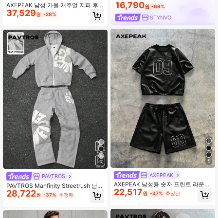
16,790
AXEPEAK 남성 가을 캐주얼 지퍼 후
원
-69%
37,529
드티 및 스웨트팬츠 세트
원
-28%
STYNVO
5
7
AXEPEAK
PAVTROS
AXEPEAK 남성용 숫자 프린트 라운드
PAVTROS Manfinity Streetrush 남성
22,517
넥 반소매 티셔츠 및 드로스트링 허리
28,722
용 보온 안감 스트리트 스타일 인기 IN
원
-37%
추정된
원
-37%
추정된
반바지 캐주얼 슈트
S 2-In-1 드로스트링 허리 레터 폼 프
린트 입체적인 강한 후드티 및 바지 세
트, 야외 음악 축제, 나이트클럽, 남자