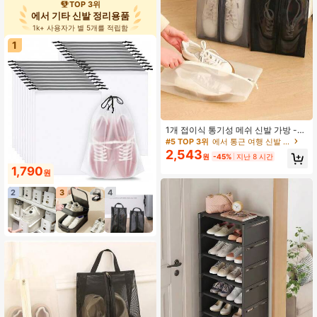
TOP 3위
기숙사에 적합
에서 기타 신발 정리용품
1k+ 사용자가 별 5개를 적립함
1
1개 접이식 통기성 메쉬 신발 가방 -
투명 디자인, 내구성 있는 폴리에스터
#5 TOP 3위
에서 통근 여행 신발 정리함
대용량 신발 수납 가방, 헬스장, 여행,
2,543
원
-45%
지난 8 시간
해변 및 화장품 & 세면도구 수납용 -
베이지/블랙, 세탁 가능한 신발 가방,
1,790
원
휴대용 여행 신발 정리함
2
3
4