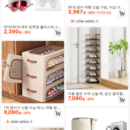
50개 방수 여행 신발 가방, 수납 가방,
3,967
휴대용 신발 가방, 끈 신발 정리함, 끈
원
-29%
마지막 2일
가방, 여행 의류 수납 가방, 재사용 가
능한 끈 신발 가방, 여행 가방, 체육관,
10
other sellers
휴가 - 개학에 적합
5/10/20개 매트 반투명 플라스틱 스포
2,390
츠 신발 보관 가방, 재사용 가능한 드
원
-25%
로스트링 신발 상자, 가정 정리 용기
다층 좁은 수직 신발 랙, 공간 절약형
7,090
수납 정리대, 현관 및 복도에 적합
원
-27%
1개 접이식 신발 수납 박스, 대형 침대
9,090
밑 정리함, 신발 & 의류용 다용도 서랍
원
-27%
빈, 옷장, 침대, 기숙사 & 침실에 적합.
캐비닛 상단에서 크리스마스, 휴일 &
5
other sellers
계절 수납에 사용 가능, 공간 절약 홈
필수품