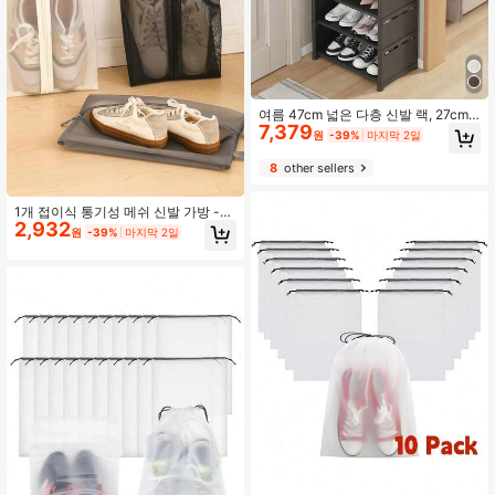
여름 47cm 넓은 다층 신발 랙, 27cm
7,379
단일 행 신발 선반, 자유롭게 결합 & 높
원
-39%
마지막 2일
이 조절 가능, 스택형 공간 절약형 정
리대 현관 기숙사 가정용
8
other sellers
1개 접이식 통기성 메쉬 신발 가방 -
2,932
투명한 가시적 디자인, 내구성 있는 폴
원
-39%
마지막 2일
리에스터 대용량 신발 보관 가방, 헬스
장, 여행, 해변뿐만 아니라 화장품 및
세면도구 보관에도 적합 - 그레이/블
랙