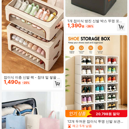
1개 접이식 방진 신발 박스 뚜껑 포함,
1,390
신발, 의류 및 액세서리에 적합. 대형
원
-26%
다기능 플립탑 직사각형 수납 박스, 수
납 가방, 가볍고 내구성 있는 옥스퍼드
직물 신발 수납 솔루션, 사계절 범용,
휴대하기 쉬움, 매우 실용적, 훌륭한
선물 선택, 룸 데코, 교사 선물, 웨딩 데
코, 휴일 액세서리, 정원, DIY, 침실 데
코, 주방 데코, 기숙사 필수품, 수납실,
크리스마스 데코, 여행 필수품, 총각
파티 용품, 책상 액세서리, 홈 데코
접이식 이층 신발 랙 - 침대 밑 쌓을 수
1,490
있는 수납장, 레트로 스타일, 운동화,
원
-25%
하이힐 및 다양한 신발에 적합, 공간
절약형 다기능 옷장 및 침실 수납 솔루
션, 신발장, 침대 밑 수납, 중성 장식
20,798원 절약
12개 두꺼운 접이식 투명 신발 보관함,
측면 개폐 스택형 붕괴 방지 방진 스니
재고 5개 남음