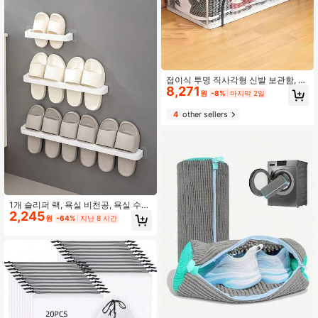
접이식 투명 직사각형 신발 보관함, 침
8,271
대 밑 신발 및 의류 보관에 적합, 투명
원
-8%
마지막 2일
PVC 소재, 방수 안됨, 다기능 보관, 스
틸 프레임 지지대, 두 개의 탈착식 창
4
other sellers
문, 운동화 및 하이힐에 적합, 침대 밑
공간을 위한 장식용 가정 보관 정리함
1개 슬리퍼 랙, 욕실 비천공, 욕실 수납
2,245
랙, 벽걸이 가정용 수납, 신발 배수 랙
원
-64%
지난 8 시간