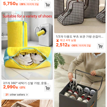
형 도구 불필요 복도 침실 기숙사 공간
5,750
원
-29%
마지막 2일
절약
1/3개 다용도 부츠 보관 가방 손잡이
포함, 방진 방습 지퍼백. 무릎 높이 &
재고 4개 남음
발목 부츠용, 여행, 옷장, 기숙사 및 이
2,512
원
-30%
마지막 2일
사용 경량 휴대용. 부츠 형태 유지, 휴
일, 집들이 및 개학 선물로 이상적
2/1개 360° 세탁기 신발 가방, 운동화,
2,990
캔버스화, 신발, 남성 신발, 여성 신발
원
-27%
등 모든 신발 유형에 적합. 변형 방지
를 위한 풍부한 양모 포함, 기계 세척
21
other sellers
가능, 자연 건조, 보호 세탁 가방/욕실
액세서리/일상 가정 필수품/여행 개학
필수품