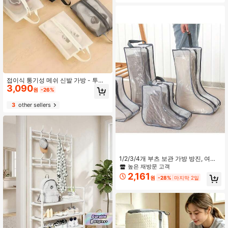
한 구조
접이식 통기성 메쉬 신발 가방 - 투명
3,090
한 시각 디자인, 내구성 있는 폴리에스
원
-26%
터 대용량 신발 가방, 체육관, 여행, 해
변 및 화장품/세면도구 보관에 적합 -
3
other sellers
베이지/블랙
1/2/3/4개 부츠 보관 가방 방진, 여행
신발 가방 중고 부츠 보관 가방, 가정
높은 재방문 고객
용 부츠 보관 가방, 투명 방진 부츠 커
2,161
원
-28%
마지막 2일
버, 신발 보관 랙에 적합, 졸업 여행 신
발 보관 가방, 졸업 선물