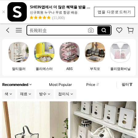
cajones para zapatos
SHEIN앱에서 더 많은 혜택을 받을 수 있어요.
×
zapateros para debajo de la cama
앱을 다운로드하기
신규회원 누구나 무료 항공 배송
(11,000)
長靴鞋盒
suporte de sapato
bolsas para guardar zapatos
cajones para zapatos
멀티컬러
폴리에스터
ABS
부직포
폴리염화비닐
필터
Recommended
Most Popular
Price
색
재료
방수
접이식