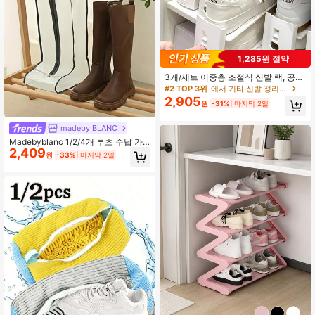
1,285원 절약
3개/세트 이중층 조절식 신발 랙, 공간
절약형, 가정용 신발장 칸막이에 적합,
#2 TOP 3위
에서 기타 신발 정리용품
다층 신발 랙, 실용적인 신발 랙, 신발
2,905
원
-31%
마지막 2일
보관 및 정리 랙, 욕실 액세서리, 신발
등을 보관하는 데 사용할 수 있음, 휴
가철 가정 필수품으로 이상적인 선택
madeby BLANC
Madebyblanc 1/2/4개 부츠 수납 가
2,409
방, 긴 부츠 여행용 신발 더스트 백, 투
원
-33%
마지막 2일
명창이 있는 가정용 부츠 정리 가방으
로 먼지 방지