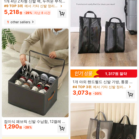
1개 4단 Z자형 신발 랙, 두꺼운 부직포
신발 층이 있는 플라스틱 사이드 프레
#9 TOP 3위
에서 기타 신발 정리용품
임, 도구 없이 조립, 대용량 바닥 수납
5,218
원
-29%
지난 8 시간
랙, 가벼운 스택형 공간 절약 신발장,
현관, 침실, 기숙사, 옷장, 거실 수납에
1
other sellers
적합, 운동화, 슬리퍼, 하이힐, 어린이
신발 수납 가능, 다기능 가정용 수납
랙
1,317원 절약
1개 야외 핸드헬드 신발 가방, 통풍 메
쉬 보관함이 있는 다기능 비치백
#4 TOP 3위
에서 기타 신발 정리용품
3,073
원
-30%
접이식 패브릭 신발 수납함, 12켤레 또
1,290
는 16켤레 신발 수납 가능, 뚜껑이 있
원
-28%
는 대용량, 조절 가능한 칸막이 옷장
신발 정리대, 투명 뚜껑 방진 & 방습 세
탁 가능한 다기능 신발함, 가정, 학교,