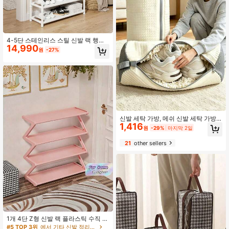
4-5단 스테인리스 스틸 신발 랙 행거
14,990
봉 포함, 공간 절약형 신발 정리대 & 코
원
-27%
트 트리, 쉬운 조립 모던 신발장 현관
침실 기숙사용 다기능 홀 트리
신발 세탁 가방, 메쉬 신발 세탁 가방,
1,416
여행용 신발 가방, 재사용 가능한 신발
원
-29%
마지막 2일
세척 가방, 모든 신발 사이즈에 적합,
다기능 기계 세탁 가능한 신발 가방, 3
21
other sellers
60° 부드러운 브러시 세척 기능, 세탁
가방, 다기능 신발 얼룩 제거 가방
1개 4단 Z형 신발 랙 플라스틱 수직 수
납 선반 다기능 대용량 쉬운 조립 자립
#5 TOP 3위
에서 기타 신발 정리용품