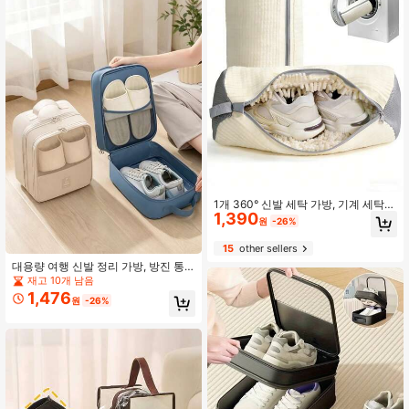
1개 360° 신발 세탁 가방, 기계 세탁
1,390
가능, 게으른 사람들을 위한 필수품,
원
-26%
걸어서 건조 가능, 모든 종류의 신발,
남성 신발, 여성 신발 및 운동화에 적
15
other sellers
합/휴가 필수품/욕실 액세서리/여행
대용량 여행 신발 정리 가방, 방진 통
필수품/여행/욕실, 집들이 선물
기성 있는 다중 포켓 디자인, 휴대용
재고 10개 남음
손잡이, 출장, 운동, 일상 사용, 주말 여
1,476
원
-26%
행, 체육관, 기숙사 필수품, 여행자 선
물 아이디어에 완벽