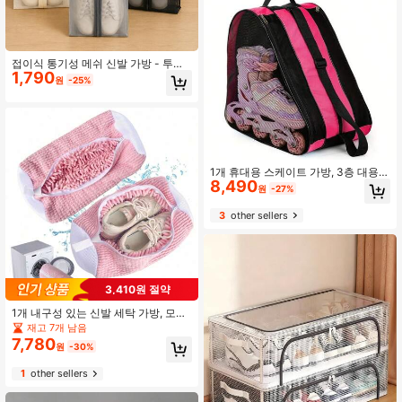
접이식 통기성 메쉬 신발 가방 - 투명
1,790
디자인, 대용량 수납, 여행 짐 싸기에
원
-25%
적합; 다기능 걸이식 수납 가방, 헬스
장, 여행 및 해변에 적용 가능, 또는 화
장품 및 세면도구 보관에 사용 가능.
1개 휴대용 스케이트 가방, 3층 대용량
8,490
스케이트 신발, 무거운 신발용 두꺼운
원
-27%
스케이트 신발 가방 1개, 조절 가능한
어깨 끈과 로고 창 포함, 인라인 스케
3
other sellers
이트, 롤러 스케이트, 쿼드 스케이트,
아이스 가방, 스케이팅 링크, 메쉬 가
방, 쿨러 가방, 스노우 슈즈, 냉각 박스,
냉장 보관 가방 및 애완동물 가방에 적
합, 야외 스포츠 애호가와 스케이트보
드 애호가를 위한 이상적인 선물
3,410원 절약
1개 내구성 있는 신발 세탁 가방, 모든
신발 유형에 적합 - 튼튼한 폴리에스
재고 7개 남음
터 지퍼 잠금, 부드러운 플리스 안감,
7,780
원
-30%
재사용 가능, 운동화, 캐주얼 신발 및
샌들에 적합 - 세탁기 신발 가방, 휴가
1
other sellers
필수품, 여행 필수품, 졸업 시즌