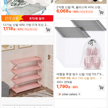
Z자형 신발 랙, 플라스틱 바닥 스탠드
6,068
형 수납 랙, 다기능 대용량 수납 랙, 조
원
-45%
지난 8 시간
립이 쉬운 바닥 스탠드형 수납 랙, 거
실에 적합, 도구 불필요, 적층 가능, 가
972원 절약
정 및 기숙사 필수품, 공간 절약, 복도,
옷장, 거실, 침실에 적합
다기능 신발 세탁 가방 (1개 또는 2개
1,118
팩), 다양한 신발 유형 및 크기에 적합
원
-47%
지난 8 시간
- 내구성 있는... 지퍼형 패브릭 세탁
가방, 세탁기 세탁에 이상적.
여행용 투명 방수 신발 가방 (15.7"X1
1.8"/40x30cm) - 재사용 가능한 드로
#1 TOP 3위
에서 기타 신발 정리용품
스트링 신발 보관 가방, 여행 가방, 체
300+ 판매됨
육관, 휴가에 적합 - 유니섹스 여행 필
1,790
원
-28%
수품, 공간 절약
9
other sellers