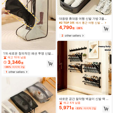
대용량 휴대용 여행 신발 가방 3켤레
신발 수납 가능 내구성 방진 통기성 수
#2 TOP 3위
에서 통근 여행 신발 정리함
납 정리함 인체공학적 손잡이 실용적
4,790
원
-26%
인 방수 디자인 수하물 포장 출장 주말
여행 헬스장 피트니스 야외 모험 신발
2
other sellers
액세서리 정리 솔루션 경량 휴대용 운
반 케이스
1개 새로운 창의적인 패션 투명 신발 &
부츠 먼지 커버, 여행 신발 먼지 가방,
재고 10개 남음
대용량 방수 휴대용 핸드헬드 부츠 보
3,346
원
관 가방, 하이탑 앵클 부츠, 스니커즈
-36%
마지막 2일
및 기타 신발 보관에 적합, 가정, 학교,
기숙사, 여행용으로 이상적
1
other sellers
새로운 공간 절약형 벽걸이 신발 랙 -
신발과 슬리퍼를 위한 튼튼한 다층 디
재고 4개 남음
자인, 드릴링 불필요, 접착식 설치, 욕
5,971
원
-33%
마지막 2일
실 및 현관 수납 정리대, 신발 수납, 드
릴링 없는 설치, 현대적인 미학, 견고