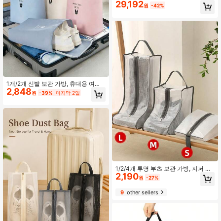
커 디스플레이 정리함, 공간 절약형 가
29,192
원
-42%
시성 플라스틱 신발 컨테이너, 옷장 기
숙사 침실 현관 침대 밑 스니커 힐 부
츠용 화이트 블랙
1개/2개 신발 보관 가방, 휴대용 여행
2,848
및 출장용, 손잡이형, 소형 신발 가방,
원
-39%
마지막 2일
방진, 방습, 방곰팡이, 신발 커버 보관
가방
1/2/4개 투명 부츠 보관 가방, 지퍼 메
2,190
쉬와 내구성 있는 폴리에스터로 만든
원
-27%
방진 신발 정리함. 세 가지 스타일: 긴,
짧은 & 플랫. 모든 신발에 맞는 걸이식
9
other sellers
여행 신발 커버, 가정, 기숙사 및 수하
물에 적합.